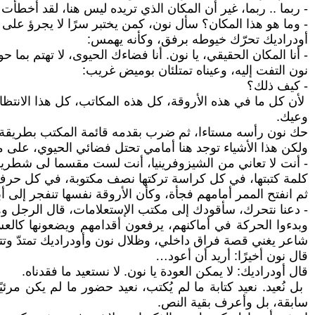
- ربما .. ربما، غير أن المكان الذي تريده ليس هنا، لقد أخطأت
- وما هو هذا المكان؟ سأل نون، كمن يختبر سرًا لا يجرؤ على ق
أودراديك تحرّك خيوطه برفق، وكأنه يهمس:
- أنا المكان الحقيقي، يا نون. أنا فضاءك الحيوى، لا تهتم بما حول
نون التفت إليه، وعيناه تمتلئان بوميض غريب:
- كيف ذلك؟
لأن كل ما في هذه الأروقة، كل هذه المكاتب، كل هذا الانت
وعيك.
حك نون رأسه مستاءا، ثم ضرب بقدمه قائمة المكتب بطريقة 
ولكن هذا الأشياء توجد هنا أمامي تحتل فضائي الحيوي، على
- أنت لا تعاني من الشيزوفرينيا، أنت لست مقسما لى شطرين، 
كلمة كتبتها، في كل كراسة تركتها نصف مكتوبة، في كل حر
ثم انفتح الممر أمامهم فجأة، وكأن الأروقة نفسها تنفجر إلى
- دعنا نتحرك، سأقودك إلى مكتب الإستعلامات، قال الرجل و
وبدءوا الحركة في أماكنهم، يرفعون أقدامهم ويضعونها كالعسك
شاعر يغني قصة فراق داخلي، وظلال نون وأودراديك تمتدّ وتت
قال نون أخيرًا: أريد أن أعود…
قال أودراديك: لا يمكن العودة يا نون. لا نستعيد ما فقدناه.
بل نُعيد. نعيد كتابة ما لم يُكتب، نعيد حضور ما لم يكن 
سابقة، بل وأعرف بقية النص.