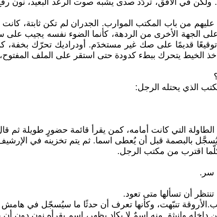
لكن في الأفق، تردّد صدى يشبه صوت الرعد البعيد، نون رفع 
 يطل عليهم من باب المكتب الموارب. الجدران لم تكن ثابتة، كان
 على الجهة الأخرى من الردهة، كأنما الضوء نفسه يجيب على سؤ
قيعًا قديمًا على صك غير مستخدَم. أودراديك تحرّك بخفة، كم
 الخيط يتحرك ببطء كدودة حتى استقر على الملف المفتوح، ال
كتب الذي يحتله الرجل:
اولة التي كانت أمامه، كمن يقرأ قائمة حضورٍ طويلة ثم قال 
ا يُسجَّل بالبصمة قبل أن يُعطى اسما. ثم يتم تخزينه في الإرشي
لّما اقترب من مكتب الرجل.
 سر.
تظر أن تسألها متى تعود.
الأروقة تنبّهت، وكأنها تعرف أن حدثًا ما سيُسجّل في هامش 
اخله وانبثق منه اسمٌ لا يكاد يظهر، اسم يقرأه نون دون أن 