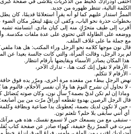
اختفى أودرادِك كخيط من الذكريات يتلاشى في صفحة كبرى. و
الكلمة التالية، تنتظر ظهوره من جديد.
الممرُّ استدار عليهم كما لو أنه يقرأ استعلامًا قديمًا، كان
بخطوات حذرة نحو الباب، وكفى أن يتنهّد ليتغيّر مكان الضوء
أقرب إلى طيف متحرّكٍ منه إلى كيان مادي. ابتسامته تشبه تو
ووضعه على الطاولة التي تحتوي على عدة ملفات مكدسة. وأخذ
مع جملة ما على غلاف الملف.
قال نون موجها كلامه نحو الرجل وراء المكتب: هل هذا ملفي؟
لم يرد الرجل، وقالت ألمرأة، والتي كانت جالسة بعيدا عن الم
هذا المكان يصادر الأسماء ويقايضها بأرقام انتظار.
- الأرقام لا تقول إنك كنت هنا، - تدارك الآخر،
- الأرقام لا تتكلم.
نهض الرجل ببطء من مقعده مرة أخرى، ومرّر يده فوق حافة الط
- لا نحاول أن نشرح النومَ هنا ولا أن نفسر الأحلام، فالنوم هن
وماذا إن لم تكن لديّ بصمة؟ سأل نون، وكان صوته يُتضائل ك
قال الرجل الرصين بهدوءٍ تقطّعه أوراقٌ مرّت من بين أصابعه:
- حين لا تكون لديك بصمة، يُعطونك يدا صناعية وبطاقة وكلمة
أي أنني سأبقى بلا حلم؟ تلعثم نون.
- ستبقى مع من يسمعك حين لا تسمع نفسك، هذه هي مرآتك تن
سرت في الممرّ ريحٌ خفيفة، كهواء صادر عن صفحة كتاب تُقلب.
أودراديك اقترب من الملف، ولمس فراغ الورق.انزلق خيطٌ من د