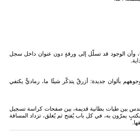
لسا، وأن الوجود قد تسلّل إلى ورقةٍ دون عنوان داخل سجل
ية.
ههم بألوان جديدة: أزرقٌ يتذكّر شيئًا ما، رماديٌّ يكتفي
و أندس بين طيات بطانية قديمة، بين صفحات كراسة تسجيل
ٍ يمرّون به، في كل باب يُفتح ثم يُغلق، تزداد المسافة
ها.