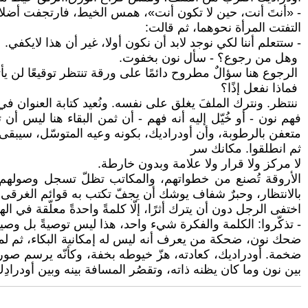
- «أنتَ أنت، حين لا تكون أنت»، همس الخيط، فارتجفت أضلا
التفتت المرأة نحوهما، ثم قالت:
- ستتعلم أننا لكي نوجد لابد أن نكون أولا، غير أن هذا لايكفي.
وهل من رجوع؟ - سأل نون بخفوت.
الرجوع هنا سؤالٌ مطروح دائمًا على ورقة تنتظر توقيعًا لن ي
فماذا نفعل إذًا؟
ننتظر. ونترك الملفَ يغلق على نفسه. ونُعيد كتابة العنوان في 
فهم نون - أو خُيّل إليه أنه فهم - أن ثمن البقاء هنا ليس 
متعفن بالرطوبة، وأن أودراديك، بكونه وعيه المتوسّل، سيبقى ي
ثم انطلقوا. مكانك سر
لا مركز ولا قرار ولا علامة وبدون خارطة.
الأروقة تُصنع من خطواتهم، والمكاتب تظلّ تسجل وصولهم بلائح
بالانتظار، وحبرٌ شفاف يوشك أن يجفّ تكتب به قوائم الغرقى.
اختفى الرجل دون أن يترك أثرًا، إلّا كلمةً واحدةً معلّقة في اله
- تذكّروا: الكلمة والفكرة شيء واحد، هذا ليس توصيةً بل وصية
ضحك نون، ضحكة من يعرف أنه ليس له إمكانية البكاء، ثم لمس
ضخمة. أودراديك، كعادته، هزّ خيوطه بخفة، وكأنّه يرسم صورة
بين نون وما كان يظنه ذاته، وتقصُر المسافة بينه وبين أودرادِ