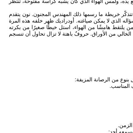
يده، ولمس الهواء الذي كان يشبه كراسة مفتوحة، تنتظر
ت تتذكّر خريطة ما رسمها ذلك المهندس المجنون. نون يتقدم
اله الذي لا يمكن صياغته. أودراديك ظهر خلفه هذه المرة
ن يلتقط هامشًا من الهواء، استل خيطًا صغيرًا من بكرته
خالي من الأوراق. حروفٌ باهتة لا تزال تحاول أن تنسجم
بنوع من الرصانة المزيفة:
ف المناسب.
الزمن.
يسمعه أحد: