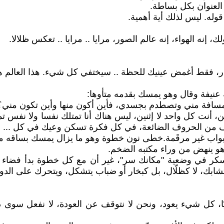
 العنوان بكل بساطة.
وله. ليس لذلك أية أهمية.
ك، إنه الهواء، إنه عالم الصور، مرايا .. مرايا .. تعكس ظلالا.
ظار، فقط أغمض عينيك للحظة .. سيختفي كل شيء. هذا العالم 
عنيفة وقال وهو يمسك بقدمه متأوها:
 مسافة مني وتصطدم بجسدي، فأين أكون منها وأين تكون مني؟ 
أنت كل واحد لا إثنين، ليس هناك أنا تمتلك نفسا ولا نفس تم
ف من الحروف الضائعة، في كل فكرة تسكن وعيك في كل ...
 أبواب غير مرقَمة. خطى نون خطوة وهو ما يزال يمسك بساقه متو
هو ينهض من وراء مكتبه الضخم.
ر في وضعية "مكانك سر"، غير أن مع كل خطوة بدأ فضاء الأروقة
شابك، لا كظلّال، بل كبخار أو ضباب يتشكل، ويتحرك على الدوا
مرئيًا، كل شيء يعود، ونحن لا نتوقف عن العودة، لا نفعل 