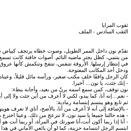
ثقوب المرايا
الثقب السادس - الملف
تقدّم نون داخل الممر الطويل، وصوت خطاه يرتجف كبياض صفح
من ينتمي، كظل يجتر ماضيه النائم. أصوات خافتة كانت تسمع
في إنتظار إرسلها. الأروقة تتنفس، تنتفخ وتنكمش كأنها عروق مد
ودخل أحد المكاتب المفتوحة.
كان الرجل واقفًا خلف مكتب صغير، ورأسه مائل قليلاً، وعين
- إنك جئت، يا نون… أخيرا.
نون توقف، كمن سمع اسمه يرنّ من بعيد، وأجابه ببطء:
- نعم…إنه أنا، كما يبدو، لكني لا أعرف من أين جئت ولا إلى أي
ثم تابع وهو يبتسم إبتسامة رمادية:
- بالإضافة إلى أنه لا أعرف من أنا، بالأصح، أناي لا تعرف هويتها
- هذه حالتنا جميعا يا سيد نون، لا تنزعج من ذلك. وعينا اخترع ه
- أنا إذا ربما أكون أنت،أنا صورتك في المرآة، أو ربما أنت هو أ
ابتسم الرجل ابتسامة حزينة، كما لو أن بائعي الأماني في هذا الع