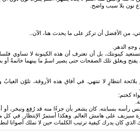
ع نون بلا سبب واضح.
أتي، من الأفضل أن تركز على ما يحدث هنا، الآن..
وجهِ الدهر.
أن تستعيد كينونتك، بل أن تعترف أن هذه الكينونة لا تساوي ف
فتح ويغلق تلك الصفحات حتى يصير اسمٌ ما بينهما خاتمةً أو بدا
ة انتظارٍ لا تنتهي. في آفاق هذه الأروقة، تلوّن الغيابُ وجو
واء كختم:
.
 رأسه بسبابته. كان يشعر بأن جزءًا منه قد رُفِع وتبخر، أ
 سيزيف على هامش العالم. وهكذا أستمرّ الإنتظار. في كل مكتب
ك الذي كان يدرك كيفية ترتيب الكلمات حين لا نملك أصواتا لنطق