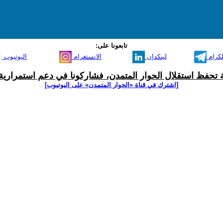
تابعونا على:
لكرام
لينكدإن
الانستغرام
اليوتيوب
ية تحفظ استقلال الحوار المتمدن، فشاركونا في دعم استمرارية 
[اشترك في قناة ‫«الحوار المتمدن» على اليوتيوب]