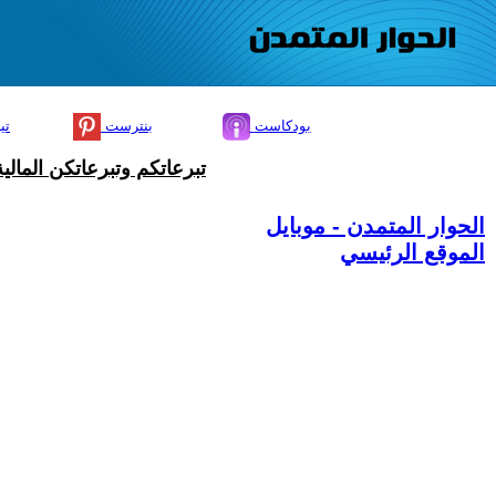
بودكاست
بنترست
تي
تبرعاتكم وتبرعاتكن المال
الحوار المتمدن - موبايل
الموقع الرئيسي