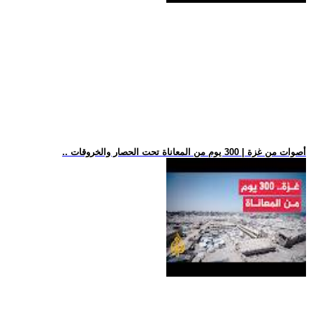
.. أصوات من غزة | 300 يوم من المعاناة تحت الحصار والخروقات