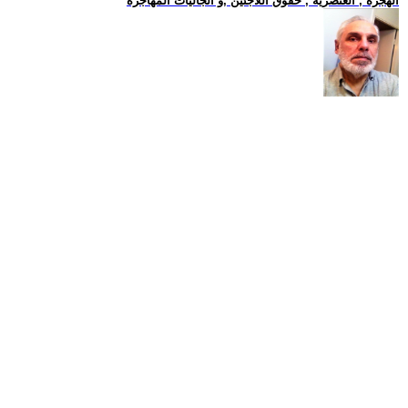
الهجرة , العنصرية , حقوق اللاجئين ,و الجاليات المهاجرة