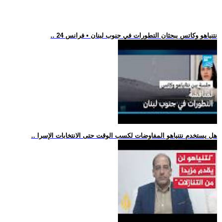
.. نتنياهو وكاتس يبحثان التطورات في جنوب لبنان • فرانس 24
.. هل يستخدم نتنياهو المفاوضات لكسب الوقت حتى الانتخابات الإسرا