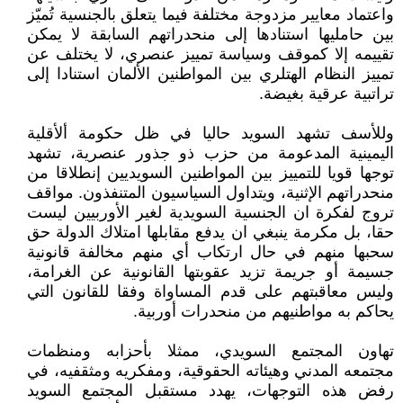
واعتماد معايير مزدوجة مختلفة فيما يتعلق بالجنسية تُميّز
بين حامليها استنادها إلى منحدراتهم السابقة لا يمكن
تقييمه إلا كموقف وسياسة تمييز عنصري، لا يختلف عن
تمييز النظام الهتلري بين المواطنين الألمان استنادا إلى
تراتبية عرقية بغيضة.
وللأسف تشهد السويد حاليا في ظل حكومة ألأقلية
اليمينية المدعومة من حزب ذو جذور عنصرية، تشهد
توجها قويا للتمييز بين المواطنين السويديين إنطلاقا من
منحدراتهم الإثنية، ويتداول السياسيون المتنفذون. مواقف
تروج لفكرة ان الجنسية السويدية لغير الأوربيين ليست
حقا، بل مكرمة ينبغي ان يدفع مقابلها امتلاك الدولة حق
سحبها منهم في حال ارتكاب أي منهم مخالفة قانونية
جسيمة أو جريمة تزيد عقوبتها القانونية عن الغرامة،
وليس معاقبتهم على قدم المساواة وفقا للقانون التي
يحاكم به مواطنيهم من منحدرات أوربية.
تهاون المجتمع السويدي، ممثلا بأحزابه ومنظمات
مجتمعه المدني وهيئاته الحقوقية، ومفكريه ومثقفيه، في
رفض هذه التوجهات، يهدد مستقبل المجتمع السويد