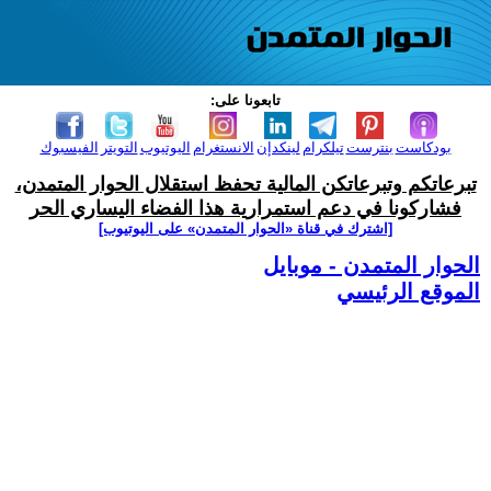
تابعونا على:
بودكاست
بنترست
تيلكرام
لينكدإن
الانستغرام
اليوتيوب
التويتر
الفيسبوك
تبرعاتكم وتبرعاتكن المالية تحفظ استقلال الحوار المتمدن،
فشاركونا في دعم استمرارية هذا الفضاء اليساري الحر
[اشترك في قناة ‫«الحوار المتمدن» على اليوتيوب]
الحوار المتمدن - موبايل
الموقع الرئيسي