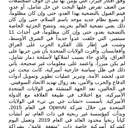
وفق أفكار جيرار، التي يؤمن بها ثيل أن خوف المجتمعات
من العنف تفرض عليها البحث عن حل شامل، أو عدو،
فيتم القبول بالتضحية بهذا العدو، حتى وإن كان مظلوماً،
أو بصنع نظام جديد موحد باسم السلام، حتى وإن كان
ذلك يعني تضحية العالم بحريته. وتتضح الجزئية الخاصة
بالتضحية بعدو، حتى وإن كان مظلوماً، في أحداث 11
سبتمبر، التي خلقت عدواً جديداً في الشرق الأوسط،
وشنت في إطار تلك الفكرة الحرب على العراق
وأفغانستان. وأقرت الولايات المتحدة بأن شن حربها على
العراق، والذي جاء بسبب امتلاكها لأسلحة دمار شامل،
لم يكن مبرراً، واعتمد على معلومات غير صحيحة. يأتي
ذلك في ظل سياسة خارجية أميركية، كانت تبحث عن
عدو، لحشد الأمة، وتبرير عمليات تطوير وتمويل أدوات
الدفاع والحرب والأمن، بعد زوال تهديد الاتحاد السوفيتي.
في الحالتين، تعد الجهة المنشئة هي الولايات المتحدة
الأميركية، مع اختلاف في طبيعة العلاقة مع الدولة
الأميركية. تأسست «تشات جي بي تي» في الولايات
المتحدة من خلال شركة OpenAI في العام 2015،
وبدأت كمؤسسة غير ربحية في ذات العام، ثم أنشأت
كياناً ربحياً محدود العائد في العام 2019. وتعمل اليوم
كشركة أميركية خاصة ذات “منفعة عامة”، بشراكة