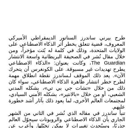
طرح بيرني ساندرز السناتور الديمقراطي الأميركي
المعروف، قضية تتعلق بخطر أثر الذكاء الاصطناعي على
الولايات المتحدة، وذلك في كلمة له بُثت مؤخراً، ومن
خلال مقال نُشر في الصحيفة البريطانية واسعة الانتشار
The Guardian، وكانت بعنوان: «الذكاء الاصطناعي
يطرح تهديدات غير مسبوقة. على الكونغرس أن يتحرك
الآن». يعد ذلك الموقف لـساندرز نقطة انطلاق مهمة
لطرح خطر انتشار ظاهرة الذكاء الاصطناعي، سواء كان
ذلك من خلال «تشات جي بي تي»، بشكله المدني
الشعبي، أو من خلال «بالانتير»، بشكله الأمني السيادي،
لمجتمعات العالم الأخرى، لما يعود ذلك بآثار أشد خطورة
عليهم.
تنبأ ساندرز في مقاله الذي نُشر في الثاني من الشهر
الجاري بأن الذكاء الاصطناعي والروبوتات سيحوّل العالم
جذريًا، وسيُحدث تغييرات لا يمكن تخيّلها. وأعرب عن