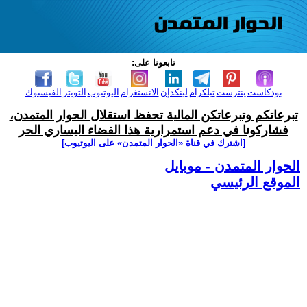
تابعونا على:
بودكاست
بنترست
تيلكرام
لينكدإن
الانستغرام
اليوتيوب
التويتر
الفيسبوك
تبرعاتكم وتبرعاتكن المالية تحفظ استقلال الحوار المتمدن،
فشاركونا في دعم استمرارية هذا الفضاء اليساري الحر
[اشترك في قناة ‫«الحوار المتمدن» على اليوتيوب]
الحوار المتمدن - موبايل
الموقع الرئيسي