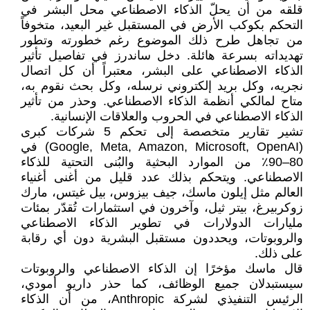
قلقه من أن يحلّ الذكاء الاصطناعي محل البشر في
التحكم بكوكب الأرض في المستقبل غير البعيد، متخوفاً
من تجاهل طرح ذلك الموضوع رغم خطورته وتطور
تهديداته بسرعة هائلة. دخل ساندرز في تفاصيل تأثير
الذكاء الاصطناعي على البشر، معتبراً أن كل اتصال
نجريه، وكل بريد إلكتروني نرسله، وكل بحث نقوم به،
متاح لمالكي أنظمة الذكاء الاصطناعي. وحذر من تأثير
الذكاء الاصطناعي في الحروب والعلاقات الإنسانية.
تشير تقارير متخصصة إلى تحكم 5 شركات كبرى
(Google, Meta, Amazon, Microsoft, OpenAI) في
80–90٪ من الموارد البحثية والبُنى التحتية للذكاء
الاصطناعي. ويتحكم بذلك عدد قليل من أغنى أغنياء
العالم مثل إيلون ماسك، جيف بيزوس، بيل غيتس، مارك
زوكربيرغ، بيتر ثيل، وآخرون في استثمارات تُقدّر بمئات
مليارات الدولارات في تطوير الذكاء الاصطناعي
والروبوتات، ويحددون مستقبل البشرية دون أي رقابة
على ذلك.
قال ماسك مؤخرًا إن الذكاء الاصطناعي والروبوتات
سيستبدلان جميع الوظائف، كما حذر داريو أمودي،
الرئيس التنفيذي لشركة Anthropic، من أن الذكاء