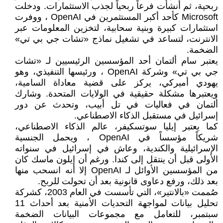
ربحية، ثم أنشأت فرعاً ربحياً لجذب الاستثمارات. ودخلت
Microsoft كأحد أكبر المستثمرين في OpenAI ، ووفرت
استثمارات كبيرة وبنية سحابية، لتخزين المعلومات عبر
الانترنت، لتساعد في تشغيل نماذج «تشات جي بي تي»
الضخمة.
يعتبر سام ألتمان أحد المؤسسين الرئيسيين لـ «تشات
جي بي تي» وشركة OpenAI ، ورئيسها التنفيذي، وهو
يهودي أميركي، يركز على قضية معاداة السامية،
ويعتبرها مشكلة حقيقية في الولايات المتحدة. وشارك
ألتمان في فعاليات في تل أبيب، وتحدث عن دور
إسرائيل في مستقبل الذكاء الاصطناعي.
كما يعتبر إيليا سوتسكيفر، عالم الذكاء الاصطناعي،
شريكاً مؤسساً في OpenAI ، ويحمل الجنسية
الإسرائيلية والكندية، وعاش في إسرائيل في سنواته
الأولى قبل أن ينتقل إلى كندا. ورغم أن إيلون ماسك كان
من المؤسسين الأوائل لـ OpenAI إلا أنه انسحب منها
بعد ذلك، ورفع دعاوى قانونية بعد أن تحولت للربح.
صُممت «بالانتير»، التي تأسست في العام 2003، كشركة
تحليل بيانات لمواجهة التحديات الأمنية بعد أحداث 11
سبتمبر، للتعامل مع مجموعات البيانات الضخمة