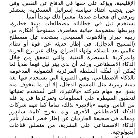
الإقليمية، ويؤكد على حقها في الدفاع عن النفس. وفي
حين يتجنب انتقاد سياسة إسرائيل العسكرية، يستنكر
ويرفض أي هجمات ضدها، معتبراً ذلك تهديداً أمنياً.
يستخدم ثيل في خطاباته مصطلحات دينية خطيرة،
ويربطها بمنظومة حياتية معاصرة، مستوحياً أفكاره من
رينيه جيرار واللاهوت المسيحي. يستخدم ثيل مصطلح
(المسيح الدجال)، في إطار حديثه عن قوة أو نظام
عالمي يعد بالسلام وإنهاء الصراع، وذلك عبر نزع الحرية
والمركزية بالسيطرة التقنية، والتي تتحقق من خلال
الذكاء الاصطناعي. ورغم أن لدى بيتر ثيل فهماً نقدياً لما
يُمكن أن تُمثّله السلطة المركزية الشمولية المدعومة
بالذكاء الاصطناعي، وهي الصورة التي يستخدم فيها لغة
دينية رمزية مثل المسيح الدجال، إلا أن ما يتخوف منه
يتفق مع مهام شركته «بالانتير»، التي تُستخدم تقنياتها
لتحقيق السيطرة على المعلومات وتمركزها في يد قلة
من الناس. وتتهم «بالانتير» بذلك، تماماً كما تتهم شركات
الذكاء الاصطناعي الأخرى. ولم تخرج كلمة ساندرز
ومقاله في صحيفة الجارديان عن إطار خطر انتشار تأثير
الذكاء الاصطناعي على البشرية، من منطلق قناعات
أيديولوجية.