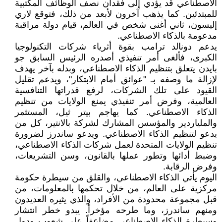
الاصطناعي قد يؤدي إلى فقدان نصف الوظائف المكتبية
للمبتدئين. كما يذهب آخرون لأبعد من ذلك، فتوقع لاري
إليسون، ثاني أغنى شخص في العالم، قيام دولة مراقبة
مدعومة بالذكاء الاصطناعي.
يدعم دونالد ترامب بقوة أثرياء شركات التكنولوجيا
الكبرى، فألغى أمر تنفيذي أصدره الرئيس السابق جو
بايدن يتعلق بتنظيم الذكاء الاصطناعي، وبدله بآخر يهدف
لإزالة ما وصفه بـ "عوائق أمام الابتكار"، ويدعم تقليل
القيود على تلك الشركات، لرفع قدراتها التنافسية
العالمية، وفرض أمر تنفيذي يمنع الولايات من تنظيم
الذكاء الاصطناعي. كما يهاجم بيتر ثيل، المستثمر
والملياردير والمؤسس المشارك لشركة بالانتير، كل من
يدعو لتنظيم الذكاء الاصطناعي. ويدعو ساندرز لضرورة
تنظيم الولايات المتحدة لعمل شركات الذكاء الاصطناعي،
وضبط أدائها وتطور عملها بالقانون، وسن التشريعات،
وفرض الرقابة.
اليوم يأتي الذكاء الاصطناعي، والقلق من سيطرة حكومة
مركزية على العالم، من خلال تحكمها بالمعلومات، من
قبل مجموعة محدودة من الأفراد، والذي يثيره العديدون
ومنهم ساندرز، وما طرحه مؤخراً. يبدو خطر انتشار
وسيطرة الذكاء الاصطناعي مضاعفاً على شعوب ودول