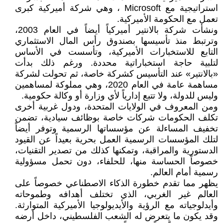
استراتيجية مع Microsoft ، وهي شركة أميركية كبرى
تعمل مع الحكومة الأميركية.
ونشأت شركة بالانتير أميركياً أيضاً في العام 2003،
وترتبط منذ تأسيسها بصندوق رأس المال الاستثماري
التابع للاستخبارات الأميركية، وتأسست في الأساس
لتلبية حاجة استخباراتية محددة. ورغم ذلك بدأت
«بالانتير» عند التأسيس كشركة خاصة، ثم تحولت لشركة
مساهمة عامة في العام 2020، وهي مملوكة لمساهمين
وليس للدولة، ولا تتبع إدارياً لأي وزارة أو وكالة حكومية.
ومن المعروف في الولايات المتحدة، ودول غربية أخرى
تكلف الحكومات شركات خاصة بوظائف سيادية، تضمن
تخفيف المساءلة عن مؤسساتها الرسمية وتوفر أيضاً
لتلك المؤسسات الرسمية العمل بحرية بعيداً عن القيود
الدستورية والمراقبة، وتمكنها كذلك من تصدير التقنيات،
خصوصاً الحساسة منها، للحلفاء، دون تحمل مسؤولية
رسمية أمام العالم.
يظهر مما تقدم خطورة الذكاء الاصطناعي خصوصاً على
العالم غير الغربي، الذي تختلف أهدافه وطموحاته
وأيدلوجياته مع الرؤية والأيديولوجيا الأميركية المتوارثة.
وقد يكون ما يتعرض له الشعب الفلسطيني، داخل أرضه