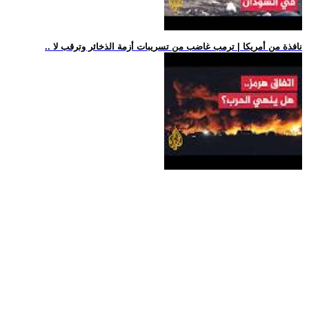
.. نافذة من أمريكا | ترمب غاضب من تسريبات أزمة الذخائر وترقب لا