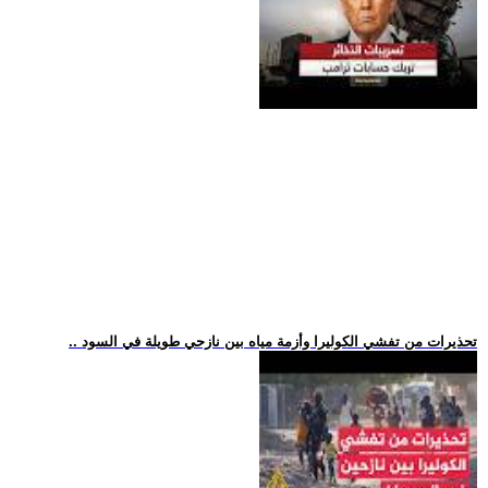
.. تحذيرات من تفشي الكوليرا وأزمة مياه بين نازحي طويلة في السود