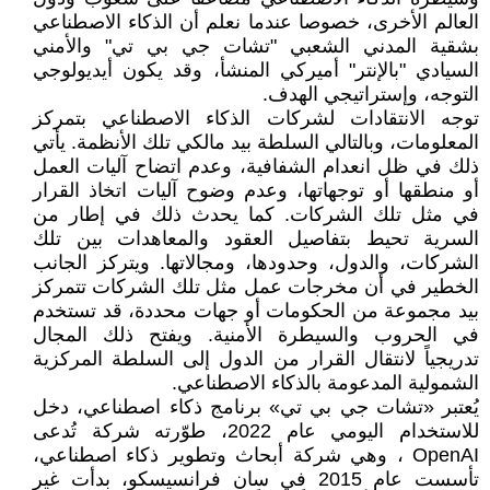
العالم الأخرى، خصوصا عندما نعلم أن الذكاء الاصطناعي
بشقية المدني الشعبي "تشات جي بي تي" والأمني
السيادي "بالإنتر" أميركي المنشأ، وقد يكون أيديولوجي
التوجه، وإستراتيجي الهدف.
توجه الانتقادات لشركات الذكاء الاصطناعي بتمركز
المعلومات، وبالتالي السلطة بيد مالكي تلك الأنظمة. يأتي
ذلك في ظل انعدام الشفافية، وعدم اتضاح آليات العمل
أو منطقها أو توجهاتها، وعدم وضوح آليات اتخاذ القرار
في مثل تلك الشركات. كما يحدث ذلك في إطار من
السرية تحيط بتفاصيل العقود والمعاهدات بين تلك
الشركات، والدول، وحدودها، ومجالاتها. ويتركز الجانب
الخطير في أن مخرجات عمل مثل تلك الشركات تتمركز
بيد مجموعة من الحكومات أو جهات محددة، قد تستخدم
في الحروب والسيطرة الأمنية. ويفتح ذلك المجال
تدريجياً لانتقال القرار من الدول إلى السلطة المركزية
الشمولية المدعومة بالذكاء الاصطناعي.
يُعتبر «تشات جي بي تي» برنامج ذكاء اصطناعي، دخل
للاستخدام اليومي عام 2022، طوّرته شركة تُدعى
OpenAI ، وهي شركة أبحاث وتطوير ذكاء اصطناعي،
تأسست عام 2015 في سان فرانسيسكو، بدأت غير