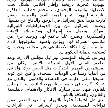
اليهودية كتجربة تاريخية وإطار أخلاقي تشكّل تحت
الاضطهاد والتهديد الوجودي، يستخدم خطاب “الذاكرة
التاريخية لليهود” لتبرير أهمية القوة والحماية. ويعتبر
كارب مؤيداً لحق إسرائيل في الوجود والدفاع عن نفسها،
ويصنف إسرائيل من بين الديمقراطيات الليبرالية
المهدَّدة. ويعمل مع إسرائيل، ومؤسساتها الأمنية
والعسكرية، ويصرح علناً بدعمه لها، ويرصد جزءاً من
مكاسب الشركة لها. ويؤمن بأهمية التكنولوجيا كأداة
سياسية، وأن الذكاء الاصطناعي غير محايد، ويجب أن
يُستخدم لحماية الحكومات.
ويترأس شريكه المؤسس بيتر ثيل مجلس الإدارة، ويعد
الداعم المالي الأول لشركة بالانتير، وكان من
المستثمرين المهمين لشركات مثل الفيس بوك. وُلد ثيل
في ألمانيا ونشأ في الولايات المتحدة، وأعلن عن كونه
مسيحيًا. تلقى تعليمه في الفلسفة والقانون، والتقى مع
شريكه كارب في جامعة ستانفورد، أثناء دراسة الرجلين
للقانون فيها، حيث تشاركا الأفكار والاهتمام، بالفلسفة
والقانون، والعلاقة بألمانيا.
يبدي ثيل اهتماماً فكرياً بالتوراة أو العهد القديم ضمن
قراءاته للمسيحية. وينحاز لإسرائيل في النزاعات