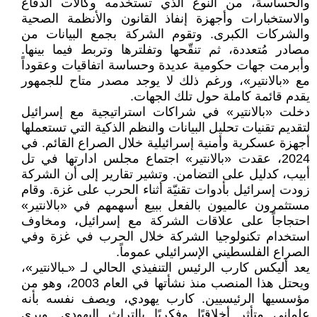
والحساسة، من النوع الذي تستخدمه وكالات الدفاع
والاستخبارات وأجهزة إنفاذ القانون والأنظمة الصحية
والشركات الكبرى. وتقوم الشركة بجمع البيانات من
مصادر مُتعددة، ثم تنقّحها وتفلترها وتربط فيما بينها.
وأبرمت جهات حكومية عديدة وحساسة اتفاقيات وعقوداً
مع «بالانتير»، ورغم ذلك لا يوجد مصدر متاح للجمهور
يقدم قائمة كاملة حول تلك الجهات.
دخلت «بالانتير» في شراكات استراتيجية مع إسرائيل
لتقديم تقنيات تحليل البيانات والنظم الذكية التي تستعملها
أجهزة عسكرية وأمنية إسرائيلية خلال الصراع القائم. في
2024، عقدت «بالانتير» اجتماع مجلس ادارتها في تل
أبيب، كدليل على التضامن. وتشير تقارير إلى أن الشركة
زودت إسرائيل بأدوات تقنيّة أثناء الحرب على غزة. وقام
مستثمرون عالميون بالفعل ببيع أسهمهم في «بالانتير»
احتجاجاً على علاقات الشركة مع إسرائيل، ومخاوف
استخدام تكنولوجيا الشركة خلال الحرب في غزة وفي
الصراع الفلسطيني الإسرائيلي عموماً.
يعد أليكس كارب الرئيس التنفيذي الحالي لـ «ـبالانتير»،
ويحتل هذا المنصب منذ نشأتها في العام 2003، وهو من
مؤسسيها الرئيسيين. كارب يهودي، ويصف نفسه بأنه
علماني متأثر أخلاقيًا وفكريًا بالتراث اليهودي. ويرى