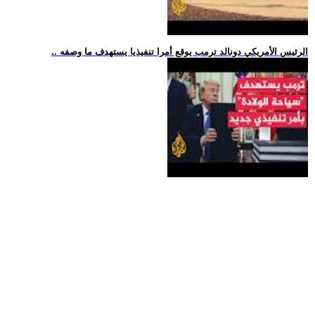
.. الرئيس الأمريكي دونالد ترمب يوقع أمرا تنفيذيا يستهدف ما وصفه