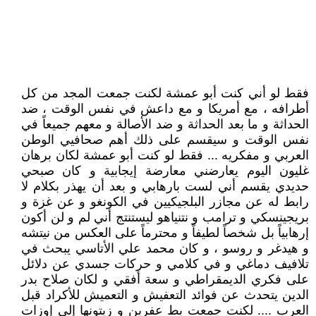
فقط لو أني كنت أبو عمشة لكنت جمعت المجد من كل
أطرافه ، مع أمريكا و مع داعش في نفس الوقت ، ضد
الحداثة و ما بعد الحداثة و ضد الأصالة و معهم جميعاً في
نفس الوقت و سيقسم على ذلك أهم صحافيي الوطن
العربي و مفكريه ... فقط لو كنت أبو عمشة لكان برهان
غليون اليوم يعارضني معارضة إيجابية و كان صبحي
حديدي يقسم أني لست بارهابي و بعد أن يهذر بكلام لا
رابط له عن مجازر البلجيكيين في الكونغو و عن غزة و
بريجينسكي و ترامب و نتنياهو ليستنتج أني لم و لن أكون
إرهابياً بل شخصاً لطيفاً و محترماً على العكس من نيتشه
و هيدغر و روسو ، و كان محمد علي الأتاسي يبحث في
تلافيف دماغي و في كلامي و حركات جسدي عن دلائل
على فكري الديمقراطي و سعة أفقي و لكان صلاح بدر
الدين يتحدث عن فوائد التعفيش و التعميش للأكراد قبل
العرب .... لكنت جمعت بط عفرين و زيتونها إلى إوزات