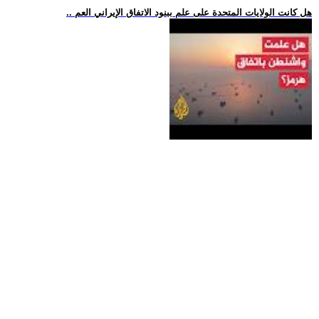
.. هل كانت الولايات المتحدة على علم ببنود الاتفاق الإيراني العم