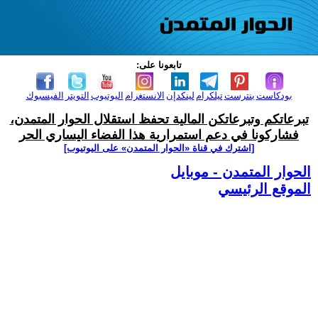
تابعونا على:
بودكاست
بنترست
تيلكرام
لينكدإن
الانستغرام
اليوتيوب
التويتر
الفيسبوك
تبرعاتكم وتبرعاتكن المالية تحفظ استقلال الحوار المتمدن،
فشاركونا في دعم استمرارية هذا الفضاء اليساري الحر
[اشترك في قناة ‫«الحوار المتمدن» على اليوتيوب]
الحوار المتمدن - موبايل
الموقع الرئيسي