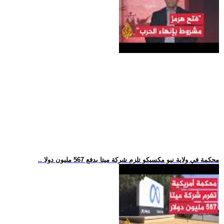
.. محكمة في ولاية نيو مكسيكو تلزم شركة ميتا بدفع 567 مليون دولا