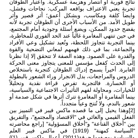
نتائج فورية أو انتصار وهزيمة عسكرية. واعتبار الطوفان
تجربة يعني الاعتراف بواقعه المركب: نجاحات وفشل،
وايضاً كلفة ومكاسب، وبشكل أعمق؛ أثر قصير وأثر
طويل الأمد. من الأسباب الأخرى أن الطوفان تجربة لأنه
يفضح حدود الممكن، ويضع أسئلة وجودية أمام المجتمع،
في حين تنتهي المغامرة غالباً عند الحد الفوري للمخاطرة،
بينما التجربة تتجاوز اللحظة، وتُعيد تشكيل وعي الأفراد
والجماعة، بما في ذلك فهمهم لمعاني التضحية والقوة
والقدرة على الصمود. وهذه الصفة لا تتحقق إلا إذا نظرنا
إلى الحدث كفعل مؤسس للمعنى يتجاوز معنى الحركة
العابرة. أخيراً يسمح إدراك الطوفان كتجربة باستخلاص
الدروس والمراجعات، بدل الانجرار وراء الشعور بالبطولة
أو الخسارة. فالتجربة تفرض قراءة نقدية وتحليلاً
للخيارات، ومحاولة لفهم التأثيرات الاجتماعية والسياسية،
بينما المقامرة أو المغامرة تترك أثرها في شكل صدمة أو
شعور بالندم، ولا تُنتج وعياً متجدداً.
[2]وهذا يحيل إلى ما قصده ماكس فيبر في التمييز بين
الفعل القيمي والغائي في "الاقتصاد والمجتمع"، والتفريق
بين "أخلاق القناعة" و"أخلاق المسؤولية" [راجع محاضرته
"السياسة كمهنة" (1919) في ماكس فيبر العلم
والسياسة بوصفهما حرفة(2011). أعمال ماكس فيبر (1)/