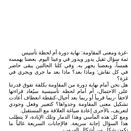
-غزة ومعنى المقاومة: نهاية دورة أم لحظة تأسيس
ثمة سؤال ثقيل يدور ويدور في وعينا اليوم. بعضنا يهمسه
همساً، وبعضنا يجهر به. وفي كلتا الحالتين يبقى حاضر
في كل نقاش: وماذا بعد؟ ماذا بعد ما جرى ويجري في
غزة؟
هل نحن أمام نهاية دورة من المقاومة بكلفة تفوق قدرتنا
على الاحتمال، أم أمام لحظة تأسيسية سيُعاد قراءتها
لاحقاً -ربما قريباً أو ربما بعد أجيال-كنقطة انعطاف أعادت
تشكيل معنى المقاومة وجدواها؟ كتعبير وفعل وجودي
لتعريف، بالأحرى إعادة صياغة العلاقة مع المستقبل.
ومع كل هذه المآسي وهذا الدمار وتلك الإبادة، لا يتطلب
هذا السؤال إجابة سريعة. فالإجابات السريعة غالباً ما
تكون شكل من أشكال الهروب.