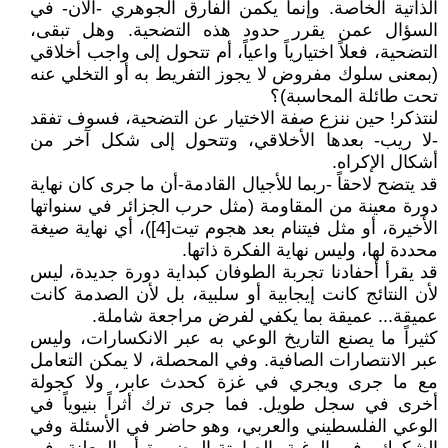
الذاتية الخاصة. وإنما يكمن الفارق الجوهري -الآن- في
السؤال عمن يقرر حدود هذه التضحية. وهل تبقى،
التضحية، فعلاً اختيارياً واعياً، أم تتحول إلى واجب أخلاقي
(بمعنى سلوك مفروض لا يجوز التفريط به أو التخلي عنه
تحت طائلة المحاسبة)؟
لنتذكر! حين ننزع صفة الاختيار عن التضحية، فسوف تفقد
-لا ريب- بعدها الأخلاقي، وتتحول إلى شكل آخر من
أشكال الإكراه.
قد يتضح لاحقاً -ربما للأجيال القادمة-أن ما جرى كان نهاية
دورة معينة من المقاومة (مثل حرب الجزائر في سنواتها
الأخيرة، أو مثل فيتنام بعد هجوم تيت[4])، أي نهاية صيغة
محددة لها، وليس نهاية الفكرة ذاتها.
قد يقرأ أحفادنا تجربة الطوفان كبداية دورة جديدة، ليس
لأن النتائج كانت إيجابية أو سلبية، بل لأن الصدمة كانت
عميقة... عميقة بما يكفي لفرض مراجعة شاملة.
كثيراً ما يصنع التاريخ الوعي به عبر الانكسارات، وليس
عبر الانتصارات الصافية. وفي المحصلة، لا يمكن التعامل
مع ما جرى ويجري في غزة كحدث عابر، ولا كجولة
أخرى في سجل طويل. فما جرى ترك أثراً بنيوياً في
الوعي الفلسطيني والعربي، وهو حاضر في الأسئلة وفي