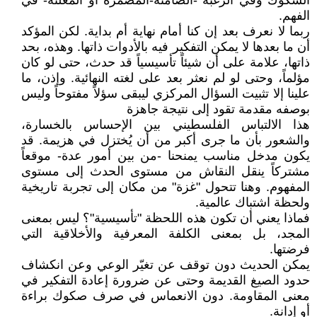
الشكوك وفي الرغبة -الصامتة-المضمرة أو المعلنة- في
الفهم.
ربما لا نعرف بعد إن كنا أمام نهاية أم بداية. لكن المؤكد
أن ما بعدها لا يمكن التفكير فيه بالأدوات ذاتها. وهذه، بحد
ذاتها، علامة على أن شيئاً تأسيسياً قد حدث، حتى لو كان
مؤلماً، وحتى لو لم نعثر بعد على لغته النهائية. وإذن، ما
علينا إلا تثبيت السؤال المركزي ليبقى سؤلاً مفتوحاً وليس
بوصفه مقدمة تقود إلى نتيجة جاهزة
هذا الالتباس الفلسطيني بين الإحساس بالخسارة،
والشعور بأن ما جرى أكبر من أن يُختزل في هزيمة. قد
يكون مدخل مناسب يمنحنا -من بين أمور عدة- موقعاً
مشتركاً ينقل النقاش من مستوى الحدث إلى مستوى
المفهوم. وهنا تتحول "غزة" من مكان إلى تجربة تاريخية
ولحظة اشتباك عالمية.
فماذا يعني أن تكون هذه اللحظة "تأسيسية"؟ ليس بمعنى
المجد، بل بمعنى الكلفة المعرفية والأخلاقية التي
فرضتها.
يمكن الحديث دون توقف عن تغيّر الوعي وعن انكشاف
حدود الصيغ القديمة وحتى عن ضرورة إعادة التفكير في
معنى المقاومة. دون الانعماس في صرف صكوك براءة
أو إدانة.