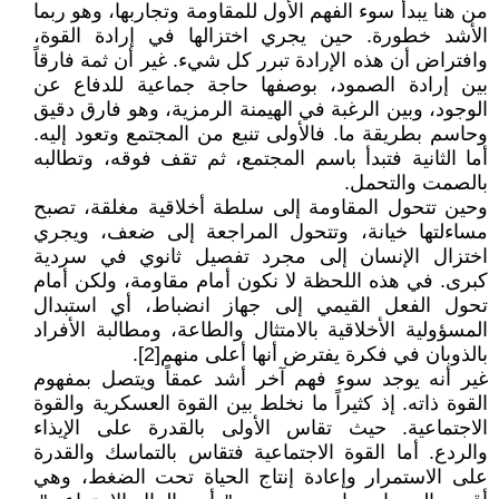
من هنا يبدأ سوء الفهم الأول للمقاومة وتجاربها، وهو ربما
الأشد خطورة. حين يجري اختزالها في إرادة القوة،
وافتراض أن هذه الإرادة تبرر كل شيء. غير أن ثمة فارقاً
بين إرادة الصمود، بوصفها حاجة جماعية للدفاع عن
الوجود، وبين الرغبة في الهيمنة الرمزية، وهو فارق دقيق
وحاسم بطريقة ما. فالأولى تنبع من المجتمع وتعود إليه.
أما الثانية فتبدأ باسم المجتمع، ثم تقف فوقه، وتطالبه
بالصمت والتحمل.
وحين تتحول المقاومة إلى سلطة أخلاقية مغلقة، تصبح
مساءلتها خيانة، وتتحول المراجعة إلى ضعف، ويجري
اختزال الإنسان إلى مجرد تفصيل ثانوي في سردية
كبرى. في هذه اللحظة لا نكون أمام مقاومة، ولكن أمام
تحول الفعل القيمي إلى جهاز انضباط، أي استبدال
المسؤولية الأخلاقية بالامتثال والطاعة، ومطالبة الأفراد
بالذوبان في فكرة يفترض أنها أعلى منهم[2].
غير أنه يوجد سوء فهم آخر أشد عمقاً ويتصل بمفهوم
القوة ذاته. إذ كثيراً ما نخلط بين القوة العسكرية والقوة
الاجتماعية. حيث تقاس الأولى بالقدرة على الإيذاء
والردع. أما القوة الاجتماعية فتقاس بالتماسك والقدرة
على الاستمرار وإعادة إنتاج الحياة تحت الضغط، وهي