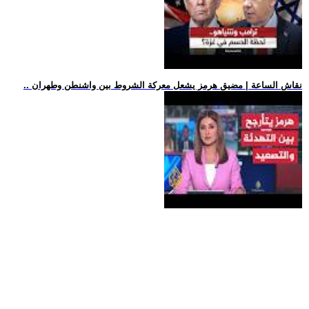
.. نقاش الساعة | مضيق هرمز يشعل معركة الشروط بين واشنطن وطهران