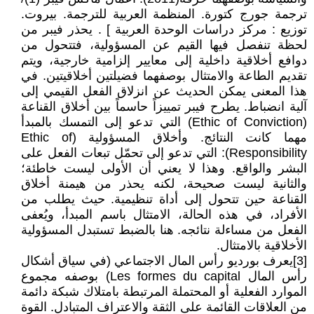
ترجمة جورج كتورة. المنظمة العربية للترجمة. بيروت.
توزيع : مركز دراسات الوحدة العربية ] . يحذر فيبر من
لحظة تنفصل فيها القيم عن المسؤولية، فتتحول من
دوافع أخلاقية داخلية إلى معايير إلزامية خارجية، ويتم
تقديم الطاعة والامتثال بوصفهما فضيلتين أخلاقيتين. في
هذا المعنى يمكن الحديث عن انزلاق الفعل القيمي إلى
آلية انضباط. يطرح فيبر تمييزاً حاسماً بين أخلاق القناعة
(Ethic of Conviction) التي تدعو إلى التمسك بالمبدأ
مهما كانت النتائج. وأخلاق المسؤولية (Ethic of
Responsibility): التي تدعو إلى تحمّل تبعات الفعل على
البشر والواقع. وهذا لا يعني أن الأولى ليست خاطئة؛
والثانية ليست صحيحة، لكنه يحذر من هيمنة أخلاق
القناعة حين تتحول إلى أداة تنظيمية. حيث يطلب من
الأفراد، في هذه الحالة، الامتثال باسم المبدأ، ويُعفى
الفعل من مساءلة نتائجه. هنا بالضبط تستبدل المسؤولية
الأخلاقية بالامتثال.
[3]يعرف بورديو رأس المال الاجتماعي (في سياق أشكال
رأس المال Les formes du capital) بوصفه مجموع
الموارد الفعلية أو المحتملة المرتبطة بامتلاك شبكة دائمة
من العلاقات القائمة على الثقة والاعتراف المتبادل. القوة