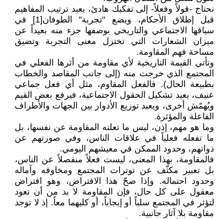
نحتاج -قولاً وفعلاً- إلى تفكيك هادئ، يعيد ترتيب المفاهيم
قبل إطلاق الأحكام، ويضع "تجربة" الطوفان[1] في
سياقها الاجتماعي والتاريخي بوصفها جزء منه بعيداً عن
ميزان الشعارات التي تختزل معنى التجربة وتضيق
مساحة فهم المقاومة.
وتأتي القيمة التاريخية لأي مقاومة من أثرها الفعلي في
المجتمع الذي خرجت منه (إلى جانب المقاصد والخطاب
بطبيعة الحال). فالفعل المقاوم، مثل أي فعل جماعي
عنيف، يعيد تشكيل الحقول الاجتماعية، فيرفع بعض القيم
ويُهمّش أخرى، ويعيد توزيع الأدوار بين الجهات والأطراف
الفاعلة والمؤثرة.
وما هو مهم، إذن، ليس ما تعلنه المقاومة عن نفسها، بل
ما تفعله فعلياً في علاقات الناس، وفي صورتهم عن
ذواتهم، وحدود الممكن في معيشهم اليومي.
فالمقاومة، بهذا المعنى، ليست فعلاً منفصلاً عن الناس،
بل تعبير مكثّف عن توترات المجتمع ومخاوفه وآماله
وحدود احتماله. وإذا صحّ هذا الافتراض، وهو افتراض
معقول على كل حال، فإن المقاومة لا بد من أن تعود
لتؤثر في المجتمع سلباً أو إيجاباً، أو كليهما معاً. إذ لا توجد
مقاومة بلا آثار جانبية.