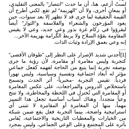
لستُ أزعم، هنا، أن ما حدث "انتصار" بالمعنى التقليدي،
أو بمعانٍ أخرى، ولا أن "الهزيمة" لم تقع. لكني أطرح أن
القيمة الحقيقية لما جرى قد لا تظهر إلا بعد سنوات، حين
يعود المؤرخون والشعراء والفلاسفة و"الثوار" أيضاً
ليقرؤوا في ركام غزة بذور وعيٍ جديد، وعي لا يقيس
المقاومة بقوّة السلاح ولا يربط الكرامة بهزيمة الآخر...
إنه وعي بعمق الإرادة وثبات الذات.
.....
[1]أجدني شديد الإصرار على النظر إلى "طوفان الأقصى"
كتجربة وليس مغامرة أو مقامرة، لأن رؤية ما جرى
بوصفه تجربة إنما ينبع من الحاجة لفهمه كفعل جماعي
مؤثر له أبعاد اجتماعية ونفسية وسياسية، وليس تهوراً
فردياً. تقيس التجربة -مخبرياً- أثر الحدث وتسمح
باستخلاص الدروس والمراجعات، على عكس المغامرة
أو المقامرة التي تُختزل في اللحظة والمخاطرة، ولا تنتج
وعياً متجدداً. وهناك أسباب أساسية تجعل هذا التمييز
مهماً، منها أن المغامرة أو المقامرة لا تتبنى أي
استراتيجية واضحة، بينما التجربة فعل يقع ضمن شبكة
من الخيارات والمعطيات التاريخية والاجتماعية، يُقاس
بأثره على المجتمع وعلى الوعي الجماعي، وليس بمجرد