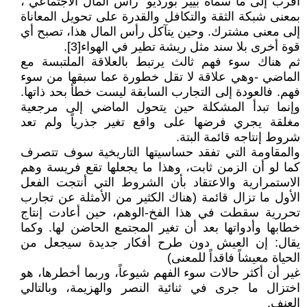
أقرب إلى ما سماه بيير بورديو "رأس المال الاجتماعي"،
بمعنى شبكة الثقة والتكافل والقدرة على تحويل المعاناة
إلى معنى مشترك. وحين يتآكل رأس المال هذا، تصبح أي
قوة أخرى بلا سند مثل ريشة تطير في الهواء[3].
ثم هناك سوء فهم ثالث يرتبط بالعلاقة الملتبسة مع
الماضي -وهي علاقة لا تقل خطورة عما سبقها من سوء
فهم. فالعودة إلى التجارب السابقة ليست خطأ بحد ذاتها.
وإنما تبدأ المشكلة حين يتحول الماضي إلى مرجعية
مغلقة يجري فرضها على واقع تغير جذرياً ولم تعد
شروط إنتاجه قائمة البتة.
والمقاومة التي تفقد حساسيتها التاريخية سوف تتصرف
كما لو أن الزمن ثابت، وهذا ما يجعلها تقع فريسة وهم
الاستمرارية والاعتقاد بأن الشروط التي أنتجت الفعل
الأول ما تزال قائمة (هناك الكثير من الأمثلة عن تجارب
تحررية سقطت في هذا الفخ-الوهم، حين أعادت إنتاج
خطابها وأدواتها بعد أن تغير المجتمع الحاضن لها. وكما
يقال: إن العيش دون طرح أفكار جديدة سيجعل من
الحياة معيشاً فاقداً للمعنى)
غير أن أكثر حالات سوء الفهم شيوعاً، وربما أخطرها، هو
اختزال ما جرى في ثنائية النصر والهزيمة، وبالتالي
العنف.