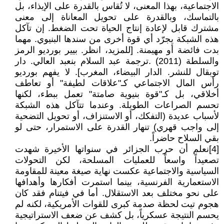
الاجتماعية، بهذا المعنى، لا تُقاس بالقدرة على الإيذاء، بل
بالتماسك، وبالقدرة على تحويل المعاناة إلى معنى
مشترك قابل لإعادة إنتاج الحياة تحت الضغط. إن تآكل
هذه الشبكة يجرّد أي قوة أخرى من سندها البنيوي. مهما
بدت فائضة أو مهيمنة. [للمزيد، انظر. بيير بورديو الرمز
والسلطة (2011) .ترجمة عبد السلام بنعبد العالي. دار
توبقال للنشر. الدار البيضاء، المغرب]. لا يفهم بورديو
رأس المال الاجتماعي كـ"علاقات لطيفة" أو تعاطف
أخلاقي، بل كـ"قوة بنيوية صامتة" تعمل ببطء، لكنها
تحسم الصراعات الطويلة. وعندما تتآكل هذه الشبكة
لأسباب عديدة (التفكك، أو الاستنزاف، أو تحويل التضحية
إلى واجب قهري) تنهار القدرة على الاستمرار، حتى لو
بقي السلاح حاضراً.
[4]نعلم أن حرب الجزائر في سنواتها الأخيرة شهدت
تصعيداً واسعاً للعمليات المسلحة، لكن التحولات
السياسية والاجتماعية عكست نهاية صيغة معينة للمقاومة
الاستعمارية الفرنسية، بينما استمرت أفكارها وأهدافها
على نحو مختلف بعد الاستقلال. أما في فيتنام فقد كان
هجوم تيت لحظة صدمة كبرى للقوات الأمريكية، لكنه لم
يحسم النتيجة عسكرياً، بل كشف عن ضعف الاستراتيجية