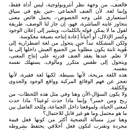
فالعنف، من وجهة نظر أنثروبولوجية، ليس أداة فقط،
وإنما لغة. لأن العنف الجماعي -حين يقع في سياق
استعماري على وجه الخصوص-، يحمل فائض معنى
يتجاوز غايته المباشرة، فهو، إن جاز لنا الوصف، طريقة
لقول ما لا يمكن قوله بالكلمات، ويشير إلى إعلان الوجود
وكسر الإذلال، أو أحياناً إعادة إنتاجه بصيغة معكوسة.
ولكن المشكلة تبدأ حين يتحول من لغة اضطرارية إلى
هُوية ثابتة يكون مطلوباً من الجميع العيش داخلها إلى ما
لا نعلم. عندها يفقد العنف قدرته على إنتاج المعنى،
ويتحول إلى طقس متكرر ومألوف، يستهلك نفسه
بنفسه.
هذه اللغة مريحة، لأنها بسيطة. لكنها لغة فقيرة، لأنها
تعجز عن فهم الوقائع المركبة وواقع الوجود والجدوى
والكلفة.
ولا يكون السؤال-الآن وهنا وفي مثل هذه اللحظات- من
ربح ومن خسر؟ وإنما ماذا حدث لوعينا؟ ماذا حدث
لمعنى الحياة، ولموقعنا داخل الجماعة، وللحد الفاصل بين
ما هو محتمل وما هو غير قابل للاحتمال؟
وهنا تبرز مسألة التضحية أكثر من كونها فعل قيمة
مجردة وتقترب لتكون فعل أخلاقي يحتفظ بشروطه