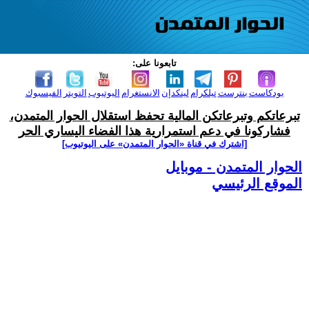
تابعونا على:
بودكاست
بنترست
تيلكرام
لينكدإن
الانستغرام
اليوتيوب
التويتر
الفيسبوك
تبرعاتكم وتبرعاتكن المالية تحفظ استقلال الحوار المتمدن،
فشاركونا في دعم استمرارية هذا الفضاء اليساري الحر
[اشترك في قناة ‫«الحوار المتمدن» على اليوتيوب]
الحوار المتمدن - موبايل
الموقع الرئيسي