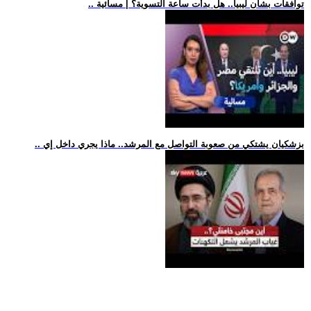
.. توافقات بشأن ليبيا.. هل بدأت ساعة التسوية؟ | مسائية
.. بزشكيان يشتكي من صعوبة التواصل مع المرشد.. ماذا يجري داخل إي