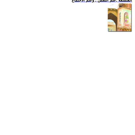
الفلسفة ,علم النفس , وعلم الاجتماع