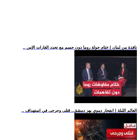
.. نافذة من لبنان | ختام جولة روما دون حسم مع تجدد الغارات الإس
.. العالم الليلة | انفجار دموي يهز دمشق.. قتلى وجرحى في استهداف