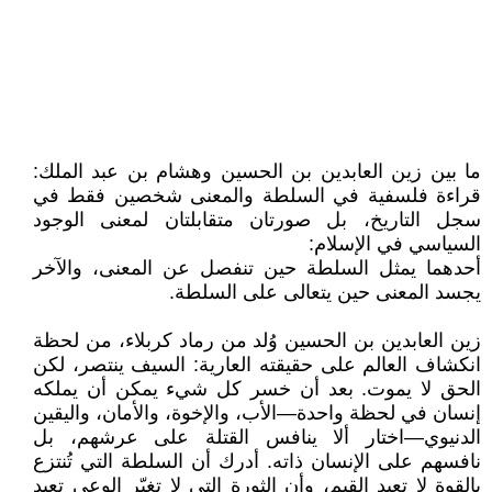
ما بين زين العابدين بن الحسين وهشام بن عبد الملك:
قراءة فلسفية في السلطة والمعنى شخصين فقط في
سجل التاريخ، بل صورتان متقابلتان لمعنى الوجود
السياسي في الإسلام:
أحدهما يمثل السلطة حين تنفصل عن المعنى، والآخر
يجسد المعنى حين يتعالى على السلطة.
زين العابدين بن الحسين وُلد من رماد كربلاء، من لحظة
انكشاف العالم على حقيقته العارية: السيف ينتصر، لكن
الحق لا يموت. بعد أن خسر كل شيء يمكن أن يملكه
إنسان في لحظة واحدة—الأب، والإخوة، والأمان، واليقين
الدنيوي—اختار ألا ينافس القتلة على عرشهم، بل
نافسهم على الإنسان ذاته. أدرك أن السلطة التي تُنتزع
بالقوة لا تعيد القيم، وأن الثورة التي لا تغيّر الوعي تعيد