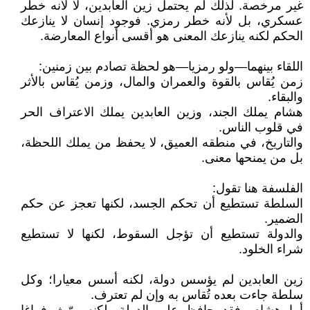
غير مرخصة. لذلك لم يحتمل زين العابدين، لا لأنه خطر
عسكري، بل لأنه خطر رمزي. فوجود إنسان لا ينازعك
الحكم لكنه ينازعك المعنى هو أقسى أنواع المعارضة.
اللقاء بينهما—ولو رمزيا—هو لحظة تصادم بين زمنين:
زمن يُقاس بالقوة والعمران والمال، وزمن يُقاس بالأثر
والبقاء.
هشام يملك الجند، وزين العابدين يملك الاعتراف الحر
في قلوب الناس.
والتاريخ، في منطقه العميق، لا يحفظ من يملك اللحظة،
بل من يمنحها معنى.
الفلسفة هنا تقول:
السلطة تستطيع أن تحكم الجسد، لكنها تعجز عن حكم
الضمير.
والدولة تستطيع أن تؤجل السقوط، لكنها لا تستطيع
شراء الخلود.
زين العابدين لم يؤسس دولة، لكنه أسس معيارا؛ وكل
سلطة جاءت بعده تُقاس به وإن لم تعترف.