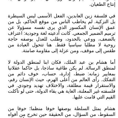
إنتاج الطغيان.
في فلسفة زين العابدين، الفعل الأسمى ليس السيطرة
بل التزكية. لم يخاطب الناس من موقع الحاكم، بل من
عمق الإنسان المكسور الذي يرى نفسه مسؤولا عن
ترميم الضمير الجمعي. كانت أدعيته لغة وجودية: اعتراف
بالضعف، ووعي بالحدود، وطلب للعدل بوصفه حاجة
روحية لا مطلبا سياسيا فقط. هنا تتحول العبادة من
طقس إلى موقف، ومن عزلة إلى مقاومة صامتة.
أما هشام بن عبد الملك، فكان ابنا لمنطق الدولة لا
لمنطق الرسالة. لم يكن طاغية ساذجا، بل حاكما عقلانيا
بمعايير زمانه: ضبط، إدارة، حساب، خوف دائم من
التفكك. رأى العالم من أعلى الهرم، حيث الإنسان رقم،
والاستقرار قيمة مطلقة، والاختلاف تهديد وجودي. في
فلسفته غير المعلنة، الغاية هي بقاء الدولة، حتى لو تآكلت
القيم التي قامت عليها.
هشام يمثل السلطة بوصفها خوفا منظما؛ خوفا من
السقوط، من السؤال، من الحقيقة حين تخرج من أفواه