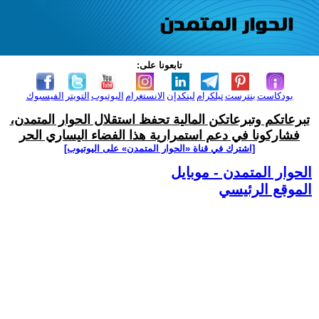
تابعونا على:
بودكاست
بنترست
تيلكرام
لينكدإن
الانستغرام
اليوتيوب
التويتر
الفيسبوك
تبرعاتكم وتبرعاتكن المالية تحفظ استقلال الحوار المتمدن،
فشاركونا في دعم استمرارية هذا الفضاء اليساري الحر
[اشترك في قناة ‫«الحوار المتمدن» على اليوتيوب]
الحوار المتمدن - موبايل
الموقع الرئيسي