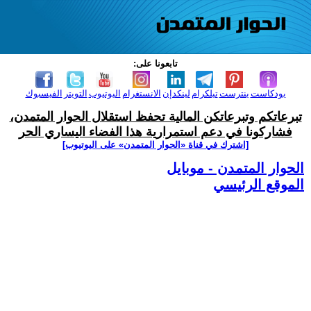
تابعونا على:
بودكاست
بنترست
تيلكرام
لينكدإن
الانستغرام
اليوتيوب
التويتر
الفيسبوك
تبرعاتكم وتبرعاتكن المالية تحفظ استقلال الحوار المتمدن،
فشاركونا في دعم استمرارية هذا الفضاء اليساري الحر
[اشترك في قناة ‫«الحوار المتمدن» على اليوتيوب]
الحوار المتمدن - موبايل
الموقع الرئيسي