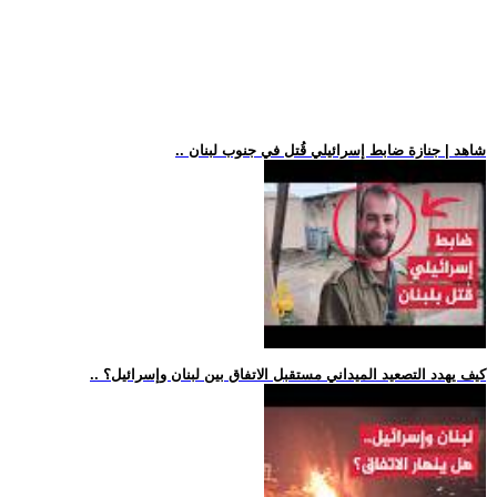
.. شاهد | جنازة ضابط إسرائيلي قُتل في جنوب لبنان
.. كيف يهدد التصعيد الميداني مستقبل الاتفاق بين لبنان وإسرائيل؟