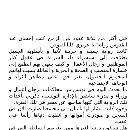
قبل أكثر من ثلاثة عقود من الزمن كتب إحسان عبد
القدوس رواية" يا عزيزي كلنا لصوص".
كانت رواية جميلة و حزينة لأنها و بأسلوبه الجميل
تطرّقت إلى استشراء داء السرقة في عقول كبار
الموظفين و رجال الأعمال و كيف ينتهي بهم الطمع إلى
خسارة المنصب و الصحة و الحرية و العائلة بسبب لهاثهم
المحموم للحصول، بغير حق، على مظاهر الثراء و
الوجاهة الاجتماعية.
ما يحدث اليوم في تونس من محاكمات لرجال أعمال و
وزراء و مدراء سابقين بالإدارة التونسية، ذكّرني بأحداث
تلك الرواية التي كتبها صاحبها عن مصر في تلك الفترة.
وجوه كانت يشار لها بالبنان في مجتمعنا صارت الآن في
السجن و صودرت أموالها و انقلبت دنياها رأسا على
عقب.
هل ستكون درسا لغيرها ممن تغريهم السلطة التي في