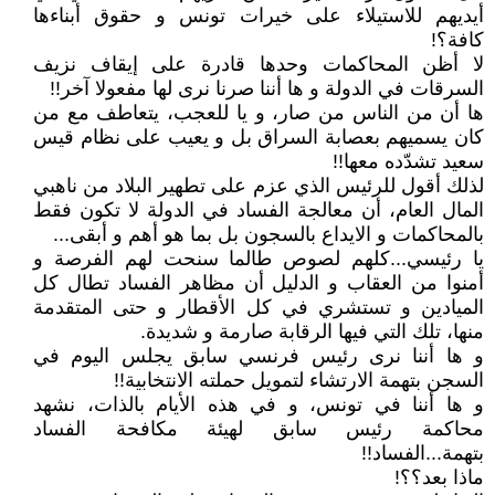
أيديهم للاستيلاء على خيرات تونس و حقوق أبناءها
كافة؟!
لا أظن المحاكمات وحدها قادرة على إيقاف نزيف
السرقات في الدولة و ها أننا صرنا نرى لها مفعولا آخر!!
ها أن من الناس من صار، و يا للعجب، يتعاطف مع من
كان يسميهم بعصابة السراق بل و يعيب على نظام قيس
سعيد تشدّده معها!!
لذلك أقول للرئيس الذي عزم على تطهير البلاد من ناهبي
المال العام، أن معالجة الفساد في الدولة لا تكون فقط
بالمحاكمات و الايداع بالسجون بل بما هو أهم و أبقى...
يا رئيسي...كلهم لصوص طالما سنحت لهم الفرصة و
أمنوا من العقاب و الدليل أن مظاهر الفساد تطال كل
الميادين و تستشري في كل الأقطار و حتى المتقدمة
منها، تلك التي فيها الرقابة صارمة و شديدة.
و ها أننا نرى رئيس فرنسي سابق يجلس اليوم في
السجن بتهمة الارتشاء لتمويل حملته الانتخابية!!
و ها أننا في تونس، و في هذه الأيام بالذات، نشهد
محاكمة رئيس سابق لهيئة مكافحة الفساد
بتهمة...الفساد!!
ماذا بعد؟؟!