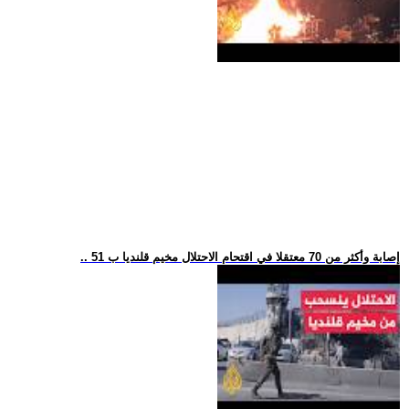
.. 51 إصابة وأكثر من 70 معتقلا في اقتحام الاحتلال مخيم قلنديا ب