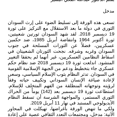
مدخل
تسعى هذه الورقة إلى تسليط الضوء على إرث السودان
الثوري في دولة ما بعد الاستقلال مع التركيز على ثورة
19 ديسمبر 2018. لقد شهد السودان ثورتين شعبيتين،
ثورة أكتوبر 1964 وانتفاضة أبريل 1985، ضد حكمين
عسكريين، فضلاً عن الثورات المسلحة في جنوب
السودان وغربه وشرقه. نجحت الثورتان الشعبيتان في
اسقاط النظامين العسكريين، غير أنهما لم يحققا التغيير
المنشود. اندلعت ثورة 19 ديسمبر 2018 ضد نظام حكم
عسكري جاء بتخطيط ودعم من الجبهة الإسلامية القومية
في السودان. تدثر النظام بثوب الإسلام السياسي، وسعى
لإعادة صياغة الإنسان السوداني وتكييف حياته وفقاً
لرؤيته وتوجهاته المنطلقة من الفهم المتخلف للإسلام.
استطاعت ثورة 19 ديسمبر بعد (142) يوماً من الحراك
الثوري المستمر، والمواجهة الشرسة أن تسقط النظام
الأيديولوجي المستبد في نهار 11 أبريل 2019.
ولكي ما تنهض الورقة بأغراضها، تهيكلت في المحاور
الآتية: مدخل، ومجتمعات التعدد الثقافي عصية على إعادة