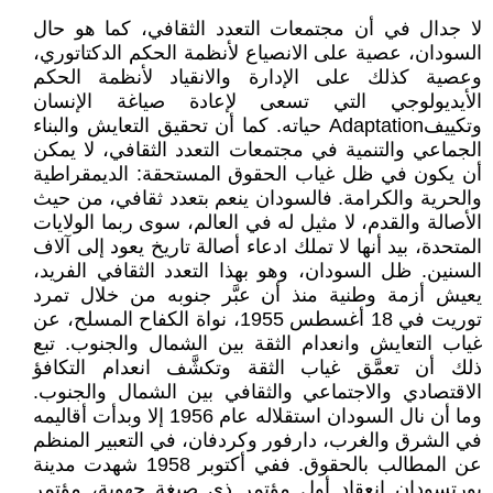
لا جدال في أن مجتمعات التعدد الثقافي، كما هو حال
السودان، عصية على الانصياع لأنظمة الحكم الدكتاتوري،
وعصية كذلك على الإدارة والانقياد لأنظمة الحكم
الأيديولوجي التي تسعى لإعادة صياغة الإنسان
وتكييفAdaptation حياته. كما أن تحقيق التعايش والبناء
الجماعي والتنمية في مجتمعات التعدد الثقافي، لا يمكن
أن يكون في ظل غياب الحقوق المستحقة: الديمقراطية
والحرية والكرامة. فالسودان ينعم بتعدد ثقافي، من حيث
الأصالة والقدم، لا مثيل له في العالم، سوى ربما الولايات
المتحدة، بيد أنها لا تملك ادعاء أصالة تاريخ يعود إلى آلاف
السنين. ظل السودان، وهو بهذا التعدد الثقافي الفريد،
يعيش أزمة وطنية منذ أن عبَّر جنوبه من خلال تمرد
توريت في 18 أغسطس 1955، نواة الكفاح المسلح، عن
غياب التعايش وانعدام الثقة بين الشمال والجنوب. تبع
ذلك أن تعمَّق غياب الثقة وتكشَّف انعدام التكافؤ
الاقتصادي والاجتماعي والثقافي بين الشمال والجنوب.
وما أن نال السودان استقلاله عام 1956 إلا وبدأت أقاليمه
في الشرق والغرب، دارفور وكردفان، في التعبير المنظم
عن المطالب بالحقوق. ففي أكتوبر 1958 شهدت مدينة
بورتسودان انعقاد أول مؤتمر ذي صبغة جهوية، مؤتمر