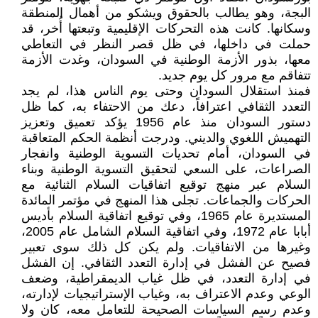
البجة، وهو يطالب بالحقوق ويشكو من أهمال المنطقة
وسكانها. كانت هذه التحركات الإقليمية وتبعتها أُخر، قد
حملت في داخلها، في ظل قصر النظر في التعاطي
معها، بذور الأزمة الوطنية في السودان، وغدت الأزمة
تتفاقم مع مرور كل يوم جديد.
فمنذ استقلال السودان وحتى يوم الناس هذا، لم يجد
التعدد الثقافي اعترافاً، دعك من الاحتفاء به، كما ظل
دستور السودان منذ عام 1956 يؤكد تعميق وتعزيز
التهميش اللغوي والديني. ودرجت أنظمة الحكم المتعاقبة
في السودان، أمام تحديات التسوية الوطنية وانفجار
الصراعات، على السعي لتحقيق التسوية الوطنية وبناء
السلام عبر منهج توقيع اتفاقيات السلام الثنائية مع
الحركات والجماعات. تجلى هذا المنهج في مؤتمر المائدة
المستديرة عام 1965، وفي توقيع اتفاقية السلام بأديس
أبابا عام 1972، وفي اتفاقية السلام الشامل عام 2005،
وغيرها من الاتفاقيات. ولم يكن كل ذلك سوى تعبير
فصيح عن الفشل في إدارة التعدد الثقافي. إن الفشل
في إدارة التعدد، في ظل غياب الديمقراطية، وضعف
الوعي وعدم الاعتراف به، وغياب الإستراتيجيات لإدارته،
وعدم رسم السياسات الصحيحة للتعامل معه، كان ولا