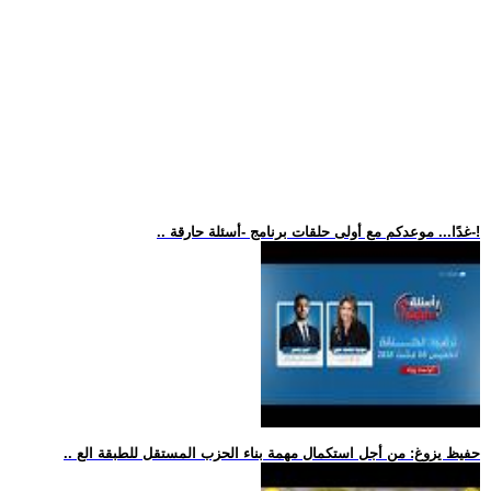
.. غدًا... موعدكم مع أولى حلقات برنامج -أسئلة حارقة-!
.. حفيظ يزوغ: من أجل استكمال مهمة بناء الحزب المستقل للطبقة الع