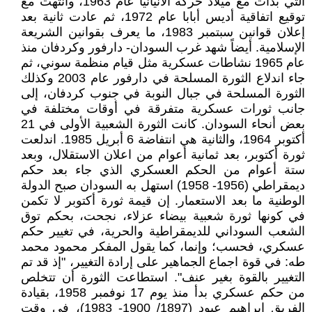
التي بدأت مع ميلاد حركة الأنيانيا عام 1963، وانتهت مع
توقيع اتفاقية أديس أبابا عام 1972، ثم عادت ثانية بعد
إعلان قوانين سبتمبر 1983، ما يعرف بقوانين الشريعة
الإسلامية. أيضاً شهد غرب السودان- دارفور وكردفان منذ
عام 1965 نشاطات عسكرية مثل قيام منظمة سوني، ثم
جاء اندلاع الثورة المسلحة في دارفور عام 2003 وكذلك
الثورة المسلحة في جبال النوبة في جنوب كردفان، إلى
جانب ثورات عسكرية متفرقة في أوقات مختلفة في
بعض أنحاء السودان. كانت الثورة الشعبية الأولى في 21
أكتوبر 1964، والثانية هي انتفاضة 6 أبريل 1985. اندلعت
ثورة أكتوبر، بعد ثمانية أعوام من اعلان الاستقلال، وبعد
ستة أعوام من الحكم العسكري الذي جاء بعد حكم
ديمقراطي (1956- 1958) استهل به السودان صبح الدولة
الوطنية ما بعد الاستعمار. إن قيمة ثورة أكتوبر لا تكمن
في كونها ثورة شعبية بيضاء عزلاء، نجحت، بحكم توق
الشعب السوداني للديمقراطية والحرية، في تغيير حكم
عسكري، فحسب؛ وإنما، كما يقول المفكر محمود محمد
طه: في قوة اجماع الجماهير على إرادة التغيير، "إذ قد تم
التغيير بالقوة بغير عنف". استطاعت الثورة أن تتخلص
من حكم عسكري بدأ منذ يوم 17 نوفمبر 1958، بقيادة
الفريق إبراهيم عبود (1897/ 1900- 1983)، في وقت