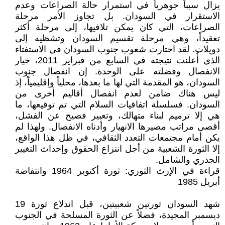
يزال سبباً جوهرياً في استمرار حالة الصراعات وعدم
الاستقرار في السودان. بل تجاوز الأمر مرحلة
الصراعات، التي كان يمكن تلافيها، إلى مرحلة أكثر
تعقيداً، وهي مرحلة تقسيم السودان وتشظيه إلى
دويلات. لقد اختارت شعوب جنوب السودان في الاستفتاء
الذي أُعلنت نتيجته في السابع من فبراير 2011، خيار
الانفصال وفضلته على الوحدة. إن انفصال جنوب
السودان، هو المقدمة التي لها ما بعدها، محلياً وإقليمياً، إذ
ليس هناك ضامن لعدم انفصال أقاليم أخرى من
السودان. فسلسلة اتفاقيات السلام التي تم توقيعها، ما
هي إلا ترميم لبناء متهالك، وتعبير فصيح عن الفشل،
أقصى مراتب مصيرها الانهيار وأدناه الانفصال. ولهذا لم
يكن أمام مجتمعات التعدد الثقافي، في ظل هذا الواقع،
إلا الثورة الشعبية من أجل انتزاع الحقوق وإحداث التغيير
الجذري والشامل.
قراءة في الإرث الثوري: ثورة أكتوبر 1964 وانتفاضة
أبريل 1985
شهد السودان ثورتين شعبيتين، قبل اندلاع ثورة 19
ديسمبر المجيدة، فضلاً عن الثورة المسلحة في الجنوب