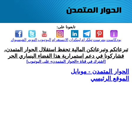
تابعونا على:
بودكاست
بنترست
تيلكرام
لينكدإن
الانستغرام
اليوتيوب
التويتر
الفيسبوك
تبرعاتكم وتبرعاتكن المالية تحفظ استقلال الحوار المتمدن،
فشاركونا في دعم استمرارية هذا الفضاء اليساري الحر
[اشترك في قناة ‫«الحوار المتمدن» على اليوتيوب]
الحوار المتمدن - موبايل
الموقع الرئيسي