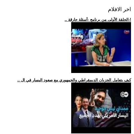
اخر الافلام
.. الحلقة الأولى من برنامج -أسئلة حارقة-!
.. كيف يتعامل الحزبان الديمقراطي والجمهوري مع صعود اليسار في ال