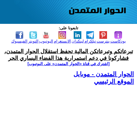
تابعونا على:
بودكاست
بنترست
تيلكرام
لينكدإن
الانستغرام
اليوتيوب
التويتر
الفيسبوك
تبرعاتكم وتبرعاتكن المالية تحفظ استقلال الحوار المتمدن،
فشاركونا في دعم استمرارية هذا الفضاء اليساري الحر
[اشترك في قناة ‫«الحوار المتمدن» على اليوتيوب]
الحوار المتمدن - موبايل
الموقع الرئيسي