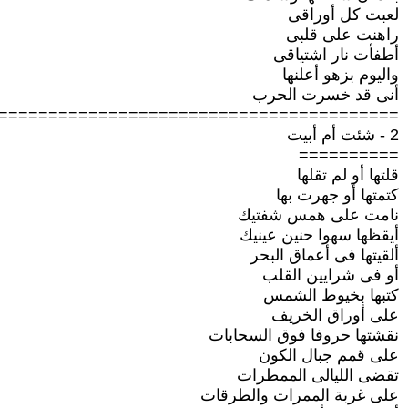
لعبت كل أوراقى
راهنت على قلبى
أطفأت نار اشتياقى
واليوم بزهو أعلنها
أنى قد خسرت الحرب
========================================
2 - شئت أم أبيت
==========
قلتها أو لم تقلها
كتمتها أو جهرت بها
نامت على همس شفتيك
أيقظها سهوا حنين عينيك
ألقيتها فى أعماق البحر
أو فى شرايين القلب
كتبها بخيوط الشمس
على أوراق الخريف
نقشتها حروفا فوق السحابات
على قمم جبال الكون
تقضى الليالى الممطرات
على غربة الممرات والطرقات