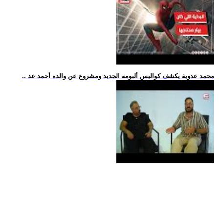
.. محمد عدوية يكشف كواليس ألبومه الجديد ومشروع عن والده أحمد عد