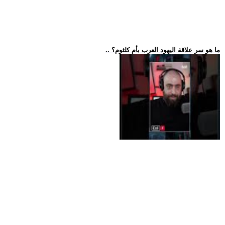
.. ما هو سر علاقة اليهود العرب بأم كلثوم؟