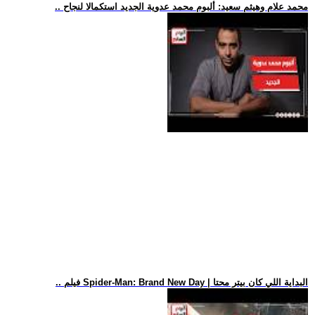
.. محمد علام وهيثم سعيد: ألبوم محمد عدوية الجديد استكمالا لنجاح
.. فيلم Spider-Man: Brand New Day | البداية اللي كان بيتر محتا