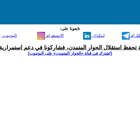
تابعونا على:
لكرام
لينكدإن
الانستغرام
اليوتيوب
ية تحفظ استقلال الحوار المتمدن، فشاركونا في دعم استمرارية 
[اشترك في قناة ‫«الحوار المتمدن» على اليوتيوب]