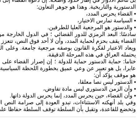
بل تناغم الأدوار في إطار حدود واضحة. إن دعوة القضاء إلى اح
الدستورية والتاريخية. وهذا هو جوهر التعاون:
• القضاء يحرس المدد،
• السياسة تمارس الاختيار،
• والدستور هو المرجعية العليا للطرفين.
سادسًا: البعد الرمزي للدور القضائي ؛ في الدول الخارجة م
القضاء يقف بحزم لحماية المدد، وأن لا أحد فوق النص، تتعزز ال
ويعاد الاعتبار لفكرة القانون بوصفه مرجعية جامعة. وعلى
يحتمله العراق في هذه المرحلة الدقيقة.
ختاما: حماية الدستور حماية للدولة ؛ إن إصرار القضاء على
عابرا، بل هو تعبير عن وعي عميق بخطورة اللحظة السياسية.
هو موقف يؤكد أن:
• الدستور ليس نصا معلقا،
• وأن الزمن الدستوري ليس مادة تفاوض،
• وأن القضاء، حين يحرس المدد، إنما يحرس الدولة ذاتها.
وفي بلد أنهكته الاستثناءات، تبدو العودة إلى صرامة النص 
وتخضع للقاعدة، وتقبل بأن السلطة توقف السلطة حفاظا على ا