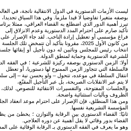
ليست الأزمات الدستورية في الدول الانتقالية ناتجة، في الغ
بوصفه متغيرا تفاوضيا لا قيدا ملزما. وفي هذا السياق تحديدا،
تبرز أهمية الدور الذي اضطلع به القضاء العراقي، ممثلا برئاس
تأكيد صارم على احترام المدد الدستورية وعدم الانزلاق إلى
فراغ مؤسسي أو تعطيل إرادة الناخب. لقد جاء الإصرار على د
من كانون الأول 2025، مقرونا بتأكيد أن تتمخض تلك الجلسة عن
انتخاب رئيس للمجلس ونائبين له دون تأجيل أو إبقائها جلس
للشرعية الدستورية وحماية لمنطق الدولة.
أولا: الزمن الدستوري بوصفه ركيزة للشرعية ؛ في الفقه الدس
فالسلطة التي تتجاوز الزمن الممنوح لها دستوريا، أو تعطل
انتقال السلطة في موعده، تتحول – ولو بحسن نية – إلى سلطة
لا يتم عبر الانقلابات الصريحة، بل عبر التأجيل المقنّع،
والجلسات المفتوحة، والتفسيرات الانتقائية للنصوص. لذلك
الظروف وبآليات استثنائية واضحة.
ومن هذا المنطلق، فإن الإصرار على احترام موعد انعقاد الجلس
المؤسسة التشريعية نفسها.
ثانيًا: القضاء الدستوري بين الرقابة والتوازن ؛ يخطئ من
القضاء بدور وقائي لا يقل أهمية عن دوره العلاجي.
وهو ما يعرف في الفقه الدستوري بـ الرقابة الوقائية على الم