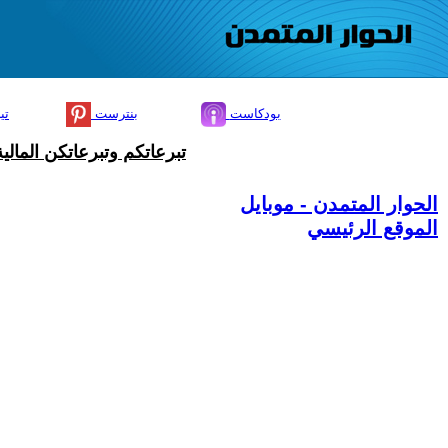
بودكاست
بنترست
تي
تبرعاتكم وتبرعاتكن المال
الحوار المتمدن - موبايل
الموقع الرئيسي