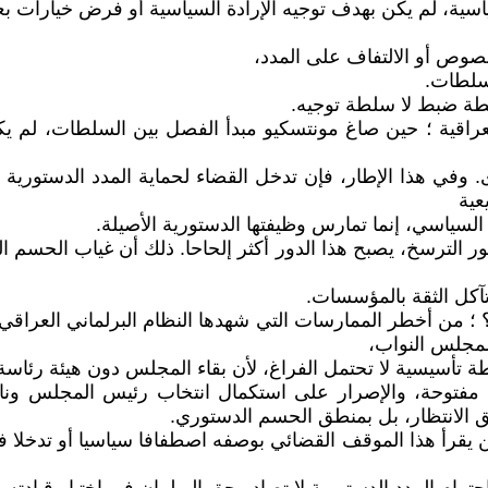
اسية، لم يكن بهدف توجيه الإرادة السياسية أو فرض خيارات بع
صوص أو الالتفاف على المدد،
لسلطات.
طة ضبط لا سلطة توجيه.
عراقية ؛ حين صاغ مونتسكيو مبدأ الفصل بين السلطات، لم يك
قوى. وفي هذا الإطار، فإن تدخل القضاء لحماية المدد الدستوري
عية
السياسي، إنما تمارس وظيفتها الدستورية الأصيلة.
طور الترسخ، يصبح هذا الدور أكثر إلحاحا. ذلك أن غياب الحس
وتآكل الثقة بالمؤسسات.
 ؛ من أخطر الممارسات التي شهدها النظام البرلماني العراق
لمجلس النواب،
سيسية لا تحتمل الفراغ، لأن بقاء المجلس دون هيئة رئاسة 
 مفتوحة، والإصرار على استكمال انتخاب رئيس المجلس ونا
ق الانتظار، بل بمنطق الحسم الدستوري.
من يقرأ هذا الموقف القضائي بوصفه اصطفافا سياسيا أو تدخلا 