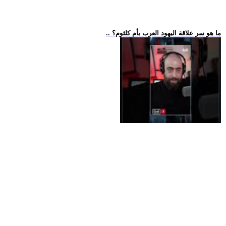
.. ما هو سر علاقة اليهود العرب بأم كلثوم؟