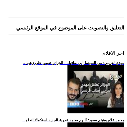
التعليق والتصويت على الموضوع في الموقع الرئيسي
اخر الافلام
.. مهدي لعريبي: من السينما إلى -مافيا-... الجزائر تقبض على زعيم
.. محمد علام وهيثم سعيد: ألبوم محمد عدوية الجديد استكمالا لنجاح