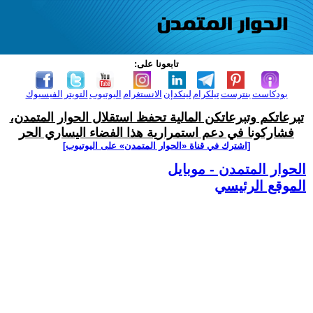
تابعونا على:
بودكاست
بنترست
تيلكرام
لينكدإن
الانستغرام
اليوتيوب
التويتر
الفيسبوك
تبرعاتكم وتبرعاتكن المالية تحفظ استقلال الحوار المتمدن،
فشاركونا في دعم استمرارية هذا الفضاء اليساري الحر
[اشترك في قناة ‫«الحوار المتمدن» على اليوتيوب]
الحوار المتمدن - موبايل
الموقع الرئيسي