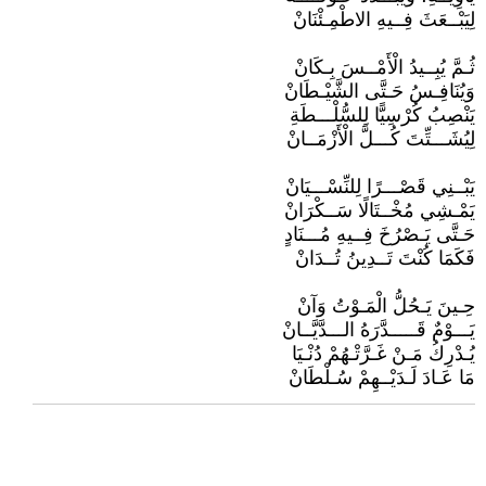
لِيَبْــعَثَ فِــيهِ الاطْمِـئْنَانْ
ثُـمَّ يُبِــيدُ الْأَمْــسَ بِـكَانْ
وَيُنَافِـسُ حَـتَّى الشَّيْـطَانْ
يَنْصِبُ كُرْسِيًّا لِلسُّلْـــطَةِ
لِيُشَـــتِّتَ كُـــلَّ الْأَزْمَــانْ
يَبْــنِي قَصْـــرًا لِلنِّسْـــيَانْ
يَمْـشِي مُخْــتَالًا سَــكْرَانْ
حَـتَّى يَـصْرُخَ فِــيهِ مُـــنَادٍ
فَكَمَا كُنْتَ تَــدِينُ تُــدَانْ
حِـينَ يَـحُلُّ الْمَـوْتُ وَآنْ
يَـــوْمٌ قَـــــدَّرَهُ الـــدَّيَّــانْ
يُـدْرِكُ مَـنْ غَـرَّتْـهُمْ دُنْـيَا
مَا عَـادَ لَـدَيْــهِمْ سُـلْطَانْ