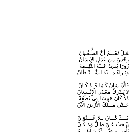
هَـلْ تَعْــلَمُ أَنَّ الطُّـغْـيَانْ
رِجْسٌ مِنْ عَمَلِ الإِنْسَانْ
زُورًا يُبَـعِدُ عَــنْهُ التُّهْــمَةَ
وَبَـرَاءٌ مِـــنْهُ الشَّـــيْـطَانْ
فَالْإِنْـسَانُ كَـمَا قَــدْ كَـانْ
لَا يُـدْرِكُ مَعْـنَى الْإِنْــسَانْ
مُذْ كَانَ حَبِيسًا فِي نُطْفَةْ
حَــتَّى مَـــلَكَ الْأَرْضَ الْآنْ
مُـــذْ كَـــانَ بِـلَا عُــــنْوَانْ
يَبْـحَثُ عَـنْ ظِـلٍّ وَمَـكَانْ
يَأْوِيــهِ، وَيُبَـــدِّدُ خَـوْفَــــهُ