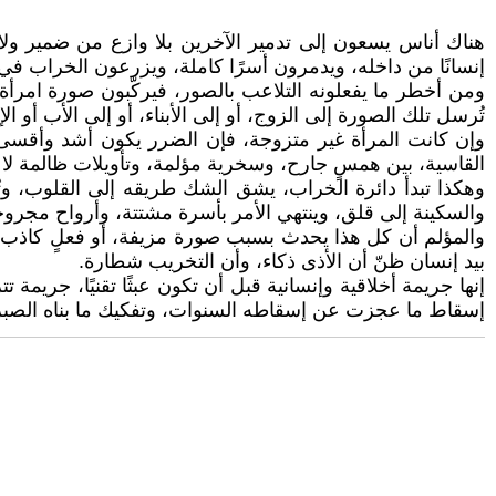
هناك أناس يسعون إلى تدمير الآخرين بلا وازع من ضمير ولا
إنسانًا من داخله، ويدمرون أسرًا كاملة، ويزرعون الخراب في بي
ومن أخطر ما يفعلونه التلاعب بالصور، فيركّبون صورة امرأة
تُرسل تلك الصورة إلى الزوج، أو إلى الأبناء، أو إلى الأب أو ا
وإن كانت المرأة غير متزوجة، فإن الضرر يكون أشد وأقسى، إ
القاسية، بين همسٍ جارح، وسخرية مؤلمة، وتأويلات ظالمة لا ت
وهكذا تبدأ دائرة الخراب، يشق الشك طريقه إلى القلوب، وتُس
والسكينة إلى قلق، وينتهي الأمر بأسرة مشتتة، وأرواح مجروحة
والمؤلم أن كل هذا يحدث بسبب صورة مزيفة، أو فعلٍ كاذب، أ
بيد إنسان ظنّ أن الأذى ذكاء، وأن التخريب شطارة.
إنها جريمة أخلاقية وإنسانية قبل أن تكون عبثًا تقنيًا، جريمة ت
إسقاط ما عجزت عن إسقاطه السنوات، وتفكيك ما بناه الصبر