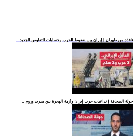
.. نافذة من طهران | إيران بين ضغوط الحرب وحسابات التفاوض الجديد
.. جولة الصحافة | تداعيات حرب إيران وأزمة الهجرة بين مدريد وروم