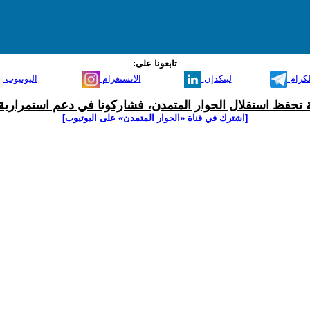
تابعونا على:
لكرام
لينكدإن
الانستغرام
اليوتيوب
ية تحفظ استقلال الحوار المتمدن، فشاركونا في دعم استمرارية 
[اشترك في قناة ‫«الحوار المتمدن» على اليوتيوب]