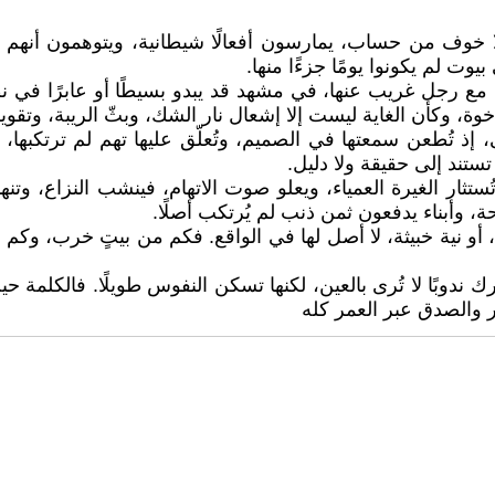
 خوف من حساب، يمارسون أفعالًا شيطانية، ويتوهمون أنهم يح
وت لم يكونوا يومًا جزءًا منها.
 مع رجل غريب عنها، في مشهد قد يبدو بسيطًا أو عابرًا في 
لإخوة، وكأن الغاية ليست إلا إشعال نار الشك، وبثّ الريبة، وتقو
ذ تُطعن سمعتها في الصميم، وتُعلّق عليها تهم لم ترتكبها، 
ستند إلى حقيقة ولا دليل.
تثار الغيرة العمياء، ويعلو صوت الاتهام، فينشب النزاع، وتن
، وأبناء يدفعون ثمن ذنب لم يُرتكب أصلًا.
و نية خبيثة، لا أصل لها في الواقع. فكم من بيتٍ خرب، وكم
ترك ندوبًا لا تُرى بالعين، لكنها تسكن النفوس طويلًا. فالكلمة ح
 والصدق عبر العمر كله