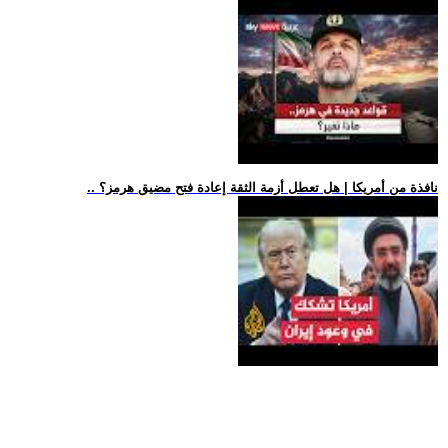
.. نافذة من أمريكا | هل تعطل أزمة الثقة إعادة فتح مضيق هرمز؟