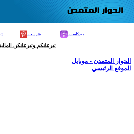
بودكاست
بنترست
تي
تبرعاتكم وتبرعاتكن المال
الحوار المتمدن - موبايل
الموقع الرئيسي