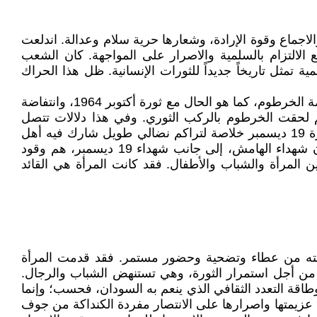
اجماع وقوة الإرادة، وشعارها حرية سلام وعدالة. اندلعت
لمنضبط في المواقيت مع الالتزام بالسلمية والاصرار على المواجهة. كان الشعب
مثل تاريخاً جديداً للثورات الإنسانية. ظل هذا الحراك
كانت ثورة 19 ديسمبر تعبيراً عن أشواق الشعب السوداني في مستوى جديد. فالثورة لم تكن محصورة في المركز أو العاصمة الخرطوم، كما هو الحال مع ثورة أكتوبر 1964، وانتفاضة
اً، ثم لحقت الخرطوم بالركب الثوري. وفي هذا دلالات تتصل
بالشعور بالوحدة والتضامن مع المناطق والجماعات المهمشة في السودان، إلى جانب اتساع رقعة التهميش. فقد كانت ثورة 19 ديسمبر خلاصة لتراكم نضالي طويل شارك فيه أهل
الهامش الذين قادوا الثورة المسلحة في جنوب وغرب وشرق السودان، من أجل الحقوق وكرامة الإنسان السوداني، فكان شهداء الهامش، إلى جانب شهداء 19 ديسمبر، هم وقود
ة المهمشين المرأة والشباب والأطفال. فقد كانت المرأة هي القائد
 باعتبار ما قدمته من عطاء وتضحية وحضور مستمر. فقد قدمت المرأة
 من أجل استمرار الثورة، وهي تستنهض الشباب والرجال.
هذا الحضور القوي استطاعت المرأة السودانية، ليس استدعاء الإرث الثوري في أكتوبر 1964، وانتفاضة أبريل 1985، وطاقة التعدد الثقافي الذي ينعم به السودان، فحسب؛ وإنما
 عزيمتها واصرارها على الانتصار مفردة الكنداكة من جوف