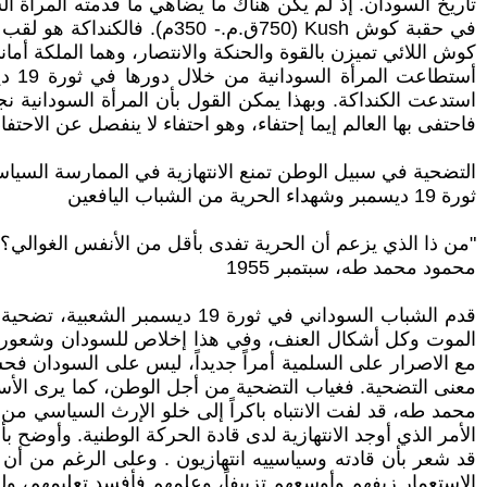
تاريخ السودان. إذ لم يكن هناك ما يضاهي ما قدمته المرأة ال
في حقبة كوش Kush (750ق.م.
كوش اللائي تميزن بالقوة والحنكة والانتصار، وهما الملكة أماني ريناس (40 ق. م- 10 ق. م) والملكة والحاكم أماني شاخيتي (شا
أست
فاحتفى بها العالم إيما إحتفاء، وهو احتفاء لا ينفصل عن الاحتفاء بثورة 19 ديسمبر، الأمر الذي أعاد للمواطن السوداني بعضاً من كرامته في
التضحية في سبيل الوطن تمنع الانتهازية في الممارسة السياس
ثورة 19 ديسمبر وشهداء الحرية من الشباب اليافعين
"من ذا الذي يزعم أن الحرية تفدى بأقل من الأنفس الغوالي؟"
محمود محمد طه، سبتمبر 1955
قدم الشباب السوداني في ثورة 
الموت وكل أشكال العنف، وفي هذا إخلاص للسودان وشعور بوحد
مع الاصرار على السلمية أمراً جديداً، ليس على السودان فح
معنى التضحية. فغياب التضحية من أجل الوطن، كما يرى الأستا
محمد طه، قد لفت الانتباه باكراً إلى خلو الإرث السياسي م
الأمر الذي أوجد الانتهازية لدى قادة الحركة الوطنية. وأوضح
قد شعر بأن قادته وسياسييه انتهازيون . وعلى الرغم من أن
الاستعمار زيفهم وأوسعهم تزييفاً، وعلمهم فأفسد تعليمهم، ولم