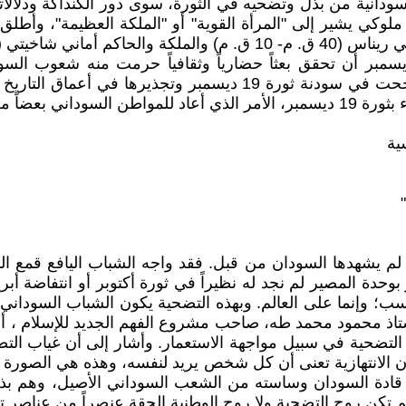
سودانية من بذل وتضحيه في الثورة، سوى دور الكنداكة ودلالات
- 350م). فالكنداكة هو لقب ملوكي يشير إلى "المرأة القوية" أو "الملكة ا
خيتو) (10 ق.م – 1م).
طاعت المرأة السودانية من خلال دورها في ثورة 19 ديسمبر أن تحقق بعثاً حضارياً وثقا
استدعت الكنداكة. وبهذا يمكن القول بأن المرأة السودانية نجحت في س
 الشارع العالمي.
ية
19 ديسمبر الشعبية، تضحية لم يشهدها السودان من قبل. فقد واجه الشباب 
ة المصير لم نجد له نظيراً في ثورة أكتوبر أو انتفاضة أبر
سب؛ وإنما على العالم. وبهذه التضحية يكون الشباب السودان
ذ محمود محمد طه، صاحب مشروع الفهم الجديد للإسلام ، أورثن
ن التضحية في سبيل مواجهة الاستعمار. وأشار إلى أن غياب ال
 بأن الانتهازية تعنى أن كل شخص يريد لنفسه، وهذه هي الصورة 
 قادة السودان وساسته من الشعب السوداني الأصيل، وهم بذل
 تكن روح التضحية ولا روح الوطنية الحقة عنصراً من عناصر تعلي