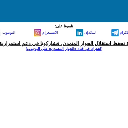
تابعونا على:
لكرام
لينكدإن
الانستغرام
اليوتيوب
ية تحفظ استقلال الحوار المتمدن، فشاركونا في دعم استمرارية 
[اشترك في قناة ‫«الحوار المتمدن» على اليوتيوب]