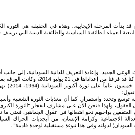
د بدأت المرحلة الإيجابية.. وهذه في الحقيقة هي الثورة ا
ية العمياء للطائفية السياسية والطائفية الدينية التي يرسف في 
ان. حيث الوعي الجديد، وإعادة التعريف للذاتية السودانية، إلى جا
الكرام عذراً بأن أورد الفقرة الآتية كما جا
أولية)"، ون
 حالة توسع وتجدد واستمرار. كما أن مغذيات الثورة الشعبية و
عقول، ولهذا فنحن الآن على مشارف انفجار "الثورة الكبرى"
المثقفين بواجبهم نحو اشعالها في عقول الجماهير. فمتى ما تمت
دالة الاجتماعية وكرامة الإنسان، من أبجديات الحراك السي
السودان) لدولته وفي هذا نبوءة مستقبلية لوحدة قادمة" .