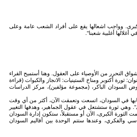
لكبرى. وواجب اشعالها يقع على أفراد الشعب عامة وعلى
أغلالها أغلبية شعبنا".
نب أشواق التحرر من الأوصياء على العقول. وهنا أستميح القراء
ءت بالنص في ورقة كنا قد فرغنا من إعداداها في 21 يوليو 2014، وكانت الورقة بعنوان: ثورة أكتوبر ومناخ الستينيات: الانجاز والكبوات (قراءة
ُشرت ضمن: حيدر إبراهيم علي وآخرون (تحرير)، خمسون عاماً على ثورة أكتوبر السودانية (1964- 2014) نهوض السودان الباكر، (مجموعة مؤلفين)، مركز الدراسات
أسبابها في السودان، اتسعت وتعمقت الآن، أكثر من أي وقت
. وهي ثورة ستشتعل في عقول الجماهير، وهدفها التغيير
 الثورة الكبرى، الآن أو مستقبلاً، ستكون إدارة السودان
اسي والفكري، وعندها ستتم الوحدة بين أقاليم السودان