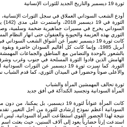
ثورة 19 ديسمبر والتاريخ الجديد للثورات الإنسانية
أودع الشعب السوداني العملاق في سجل الثورات الإنسانية، أع
الثو
السوداني يخرج في مسيرات جماهيرية ضخمة وسلمية، وصفتها بع
الثوري بهذه العزيمة والحيوية والعنفوان حتى انهار النظام المستبد فسقط
أبريل 1985، وإنما كانت كل أقاليم السودان حاضرة 
الثورة. كما تميزت ثورة 19 ديسمبر عن 
والأعلى صوتاً وحضوراً في الميدان الثوري، كما قدم الشباب نمو
ثورة تحالف المهمشين المرأة والشباب
المرأة السودانية وتجسيد الكنداكة في أفق جديد
كانت المرأة عنواناً لثورة 19 ديسمبر
السودانية أعظم نموذج إرشادي للثورة من أجل التغيير. تق
استدعت إرثاً حضارياً يعود إلى آلاف السنين، حيث بعثت اسم 