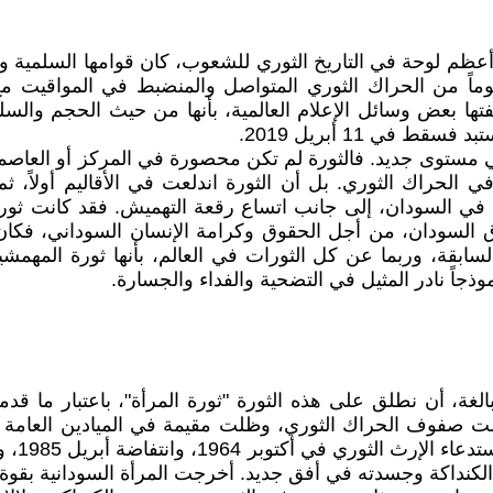
ظم لوحة في التاريخ الثوري للشعوب، كان قوامها السلمية وال
رة في 19 ديسمبر 2018، واستمرت على مدى (142) يوماً من الحراك الثوري المتواصل وا
ض وسائل الإعلام العالمية، بأنها من حيث الحجم والسلمية ت
 في 11 أبريل 2019.
وبقوة في الحراك الثوري. بل أن الثورة اندلعت في الأقاليم أول
الثورات السودانية السابقة، وربما عن كل الثورات في العالم، بأنها ثور
ذجاً نادر المثيل في التضحية والفداء والجسارة.
، بل يمكننا، من دون مبالغة، أن نطلق على هذه الثورة "ثورة المرأة"،
دمت صفوف الحراك الثوري، وظلت مقيمة في الميادين العامة
نتيجة ل
الكنداكة وجسدته في أفق جديد. أخرجت المرأة السودانية بقوة