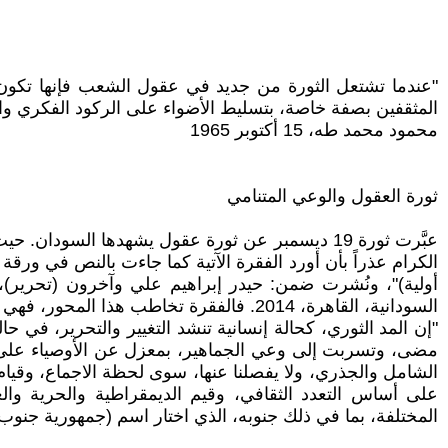
"عندما تشتعل الثورة من جديد في عقول الشعب فإنها تكون ق
المثقفين بصفة خاصة، بتسليط الأضواء على الركود الفكري والتبع
محمود محمد طه، 15 أكتوبر 1965
ثورة العقول والوعي المتنامي
عبَّرت ثورة 19 ديسمبر عن ثورة عقول يشهدها السود
السودانية، القاهرة، 2014. فالفقرة تخاطب هذا المحور، فهي تقول:
"إن المد الثوري، كحالة إنسانية تنشد التغيير والتحرير، في
مضى، وتسربت إلى وعي الجماهير، بمعزل عن الأوصياء على ال
الشامل والجذري، ولا يفصلنا عنها، سوى لحظة الاجماع، وقيام 
على أساس التعدد الثقافي، وقيم الديمقراطية والحرية والع
المختلفة، بما في ذلك جنوبه، الذي اختار اسم (جمهورية جنوب 