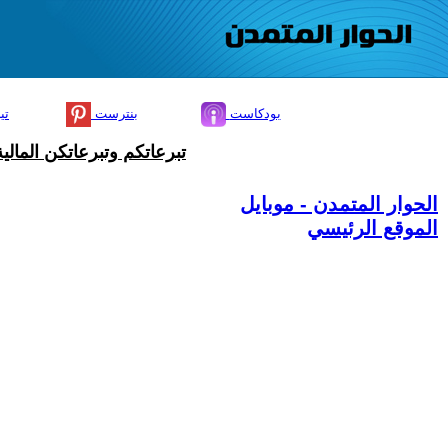
بودكاست
بنترست
تي
تبرعاتكم وتبرعاتكن المال
الحوار المتمدن - موبايل
الموقع الرئيسي