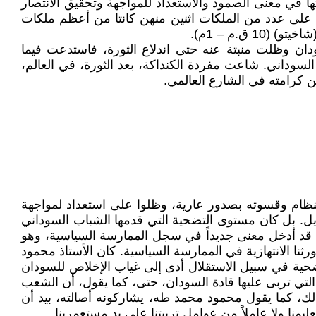
ها في معنى الصمود والاستعداد للمواجهة وتحقيق الانتصار
لعظيمة"، وأطلق على عدد من الملكات اثنين منهن كانتا من أعظم ملكات
فياً حرمت منه شعوب السودان وظلت منبتة عنه حتى اندلاع الثورة، فاستدعت فيما
ودنة ثورة 19 ديسمبر وتجذيرها في أعماق التاريخ السوداني. شاعت مفردة الكنداكة، بعد الثورة، في العالم،
اليافع قمع النظام وقسوته بصدور عارية، وظلوا على استعداد لمواجهة
يل. بل كان مستوى التضحية التي قدمها الشباب السوداني
ي قد أدخل معنى جديداً في سجل الممارسة السياسية، وهو
ا الانتهازية في الممارسة السياسية. كان الأستاذ محمود
تضحية في سبيل الاستقلال أدى إلى غياب الإخلاص للسودان
التي تربى عليها قادة السودان، حتى، كما يقول، أن الشعب
ك، كما يقول محمود محمد طه، يشاركونه أصالته، بيد أن
منا ولا عاملاً من عوامل تربيتنا على يد مستعمرينا .