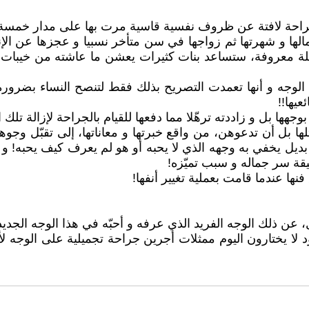
بصراحة لافتة عن ظروف نفسية قاسية مرت بها على مدار خمسة ع
جمالها و شهرتها ثم زواجها في سن متأخر نسبيا و عجزها عن 
مثلة معروفة، ستساعد بنات كثيرات يعشن ما عاشته من خيبات ع
 الوجه و أنها تعمدت التصريح بذلك فقط لتنصح النساء بضرورة
عيها!!
بوجهها بل و زاددته ترهّلا مما دفعها للقيام بالجراحة لإزالة ت
مثلها بل أن تدعوهن، من واقع خبرتها و معاناتها، إلى تقبّل و
يخفي به وجهه الذي لا يحبه أو هو لم يعرف كيف يحبه! و لن يح
يقة سر جماله و سبب تميّزه!
نها عندما قامت بعملية تغيير أنفها!
 عن ذلك الوجه الفريد الذي عرفه و أحبّه في هذا الوجه الجديد
د لا يختارون اليوم ممثلات أجرين جراحة تجميلية على الوجه 