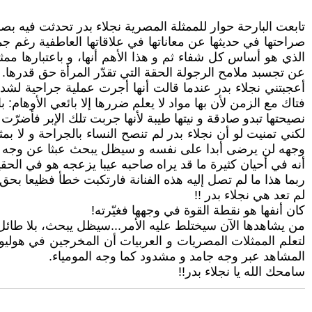
تابعت البارحة حوار للممثلة المصرية نجلاء بدر تحدثت فيه 
صراحتها في حديثها عن معاناتها في علاقاتها العاطفية رغم 
الذي هو أساس كل شفاء ثم و هذا الأهم أنها، و باعتبارها م
عن تجسبد ملامح الرجولة الحقة التي تقدّر المرأة حق قدرها.
أعجبتني نجلاء بدر عندما قالت أنها أجرت عملية جراحية لشد
فتاك مع الزمن لأن بها مواد لا يعلم ضررها إلا بائعي الأوهام: بائ
نصيحتها تبدو صادقة و نيتها طيبة لأنها جربت تلك الإبر فأضرّت 
لكني تمنيت لو أن نجلاء بدر لم تنصح النساء بالجراحة و لا ب
وجهه لن يرضى أبدا على نفسه و سيظل يبحث عبثا عن وجه بديل 
أنه في أحيان كثيرة ما قد يراه صاحبه عيبا يزعجه هو في الحق
ربما هذا ما لم تصل إليه هذه الفنانة فارتكبت خطأ فظيعا بحق ف
لم تعد هي نجلاء بدر !!
كان أنفها هو نقطة القوة في وجهها فغيّرته!
من يشاهدها الآن سيختلط عليه الأمر...سيظل يبحث، بلا طائل،
لتعلم الممثلات المصريات و العربيات أن المخرجين في هوليو
المشاهد عبر وجه جامد و مشدود كما وجه المومياء.
سامحك الله يا نجلاء بدر!!