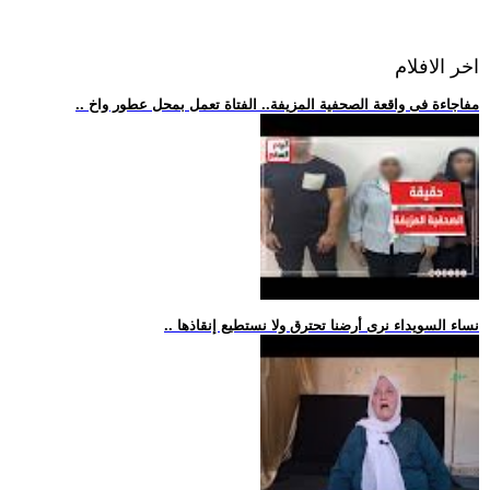
اخر الافلام
.. مفاجاءة فى واقعة الصحفية المزيفة.. الفتاة تعمل بمحل عطور واخ
.. نساء السويداء نرى أرضنا تحترق ولا نستطيع إنقاذها