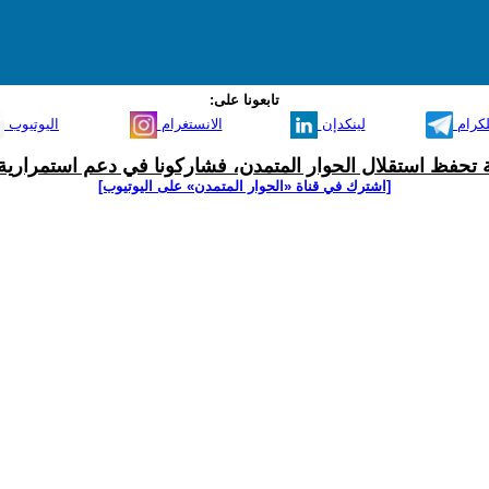
تابعونا على:
لكرام
لينكدإن
الانستغرام
اليوتيوب
ية تحفظ استقلال الحوار المتمدن، فشاركونا في دعم استمرارية 
[اشترك في قناة ‫«الحوار المتمدن» على اليوتيوب]