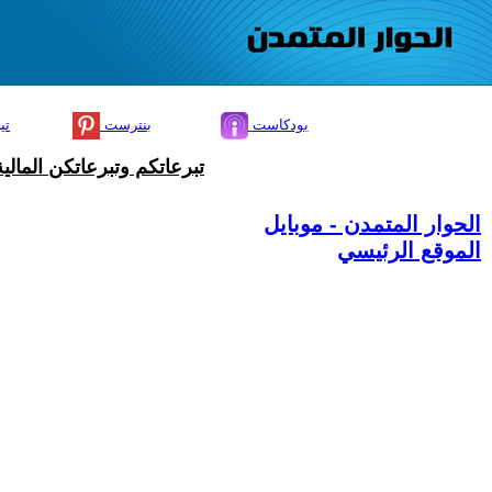
بودكاست
بنترست
تي
تبرعاتكم وتبرعاتكن المال
الحوار المتمدن - موبايل
الموقع الرئيسي