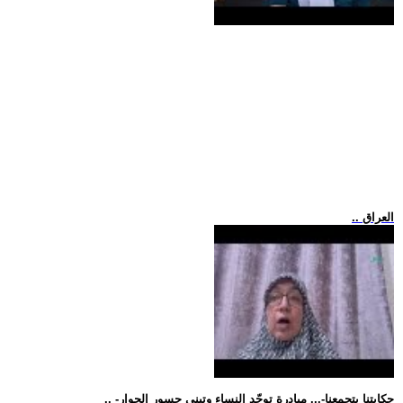
.. العراق
.. -حكايتنا بتجمعنا-... مبادرة توحّد النساء وتبني جسور الحوار