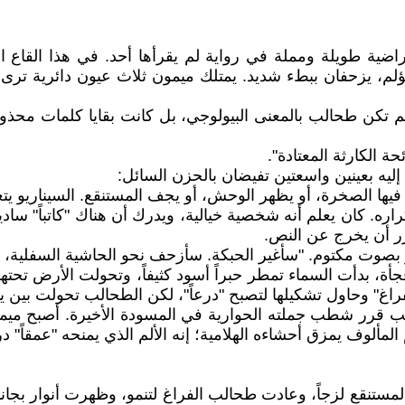
اضية طويلة ومملة في رواية لم يقرأها أحد. في هذا القاع
مؤلم، يزحفان ببطء شديد. يمتلك ميمون ثلاث عيون دائرية ترى
 تكن طحالب بالمعنى البيولوجي، بل كانت بقايا كلمات محذوف
 الكارثة المعتادة".
ليه بعينين واسعتين تفيضان بالحزن السائل:
ره. كان يعلم أنه شخصية خيالية، ويدرك أن هناك "كاتباً" سادي
رر أن يخرج عن النص.
صوت مكتوم. "سأغير الحبكة. سأزحف نحو الحاشية السفلية، هن
جأة، بدأت السماء تمطر حبراً أسود كثيفاً، وتحولت الأرض ت
راغ" وحاول تشكيلها لتصبح "درعاً"، لكن الطحالب تحولت بين يد
تب قرر شطب جملته الحوارية في المسودة الأخيرة. أصبح ميمو
ألوف يمزق أحشاءه الهلامية؛ إنه الألم الذي يمنحه "عمقاً" درام
تنقع لزجاً، وعادت طحالب الفراغ لتنمو، وظهرت أنوار بجانبه