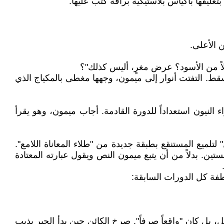
غليفها بأكياس بلاستيكية براقة كُتب عليها:
 الأعلى.
بدلاً من الأسود؟ عرض مغرٍ، أليس كذلك"؟
سقط. التفتت أنوار إلى ميمون، وجهها مغطى بالمكياج الذي
نيون استعداداً للدورة القادمة. أجاب ميمون، وهو يقرأ
 لتلميع المستنقع بطبقة جديدة من "طلاء المعاناة اللامع".
. بدلاً من أن يتبع ميمون النص ويقول عبارته المعتادة
فة كل الدورات السابقة:
 بل كان "واقعاً صرفاً". صرخ الكائن حين بدأ الحبر يذيب