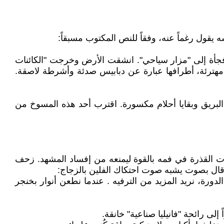
ه يقول رغماً عنه، وفقاً للنص المكتوب مسبقاً:
ل فجأة إلى "مزار سياحي". انشقت الأرض وخرجت "الكائنات
مهترئة، أطرافها عبارة عن دبابيس صدئة وأشرطة لاصقة.
لبريق وبقايا أحلام مكسورة. اقترب أحد هذه المسوخ من
ات القذرة في فمه بالقوة ليمنعه من إفساد المشهد. زحف
 وقال بصوت يشبه صوت احتكاك الفلين بالزجاج:
لدورة، نريد المزيد من الترفيه . عندما نطعن أنوار بخنجر
لى رائحة "فانيليا صناعية" خانقة.