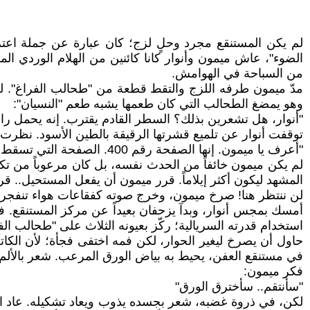
لم يكن المستنقع مجرد وحلٍ لزج؛ كان عبارة عن جملة اعتر
الضوء"، عاش ميمون وأنوار كانا كائنين من الهلام الوردي ال
من السباحة في الهوامش.
مدّ ميمون طرفه اللزج والتقط قطعة من "طحالب الفراغ". لم
وهو يمضغ الطحالب التي كان طعمها يشبه طعم "النسيان":
"أنوار، هل تشعرين بذلك؟ السطر القادم يقترب. إنه يحمل رائحة
توقفت أنوار عن تلميع قشرتها الرقيقة بالطين الأسود. نظرت إ
"أعرف يا ميمون. إنها الصفحة رقم 400. الصفحة التي تسقط فيها الصخرة، أو يظهر الوحش، أو يجف المستنقع. السيناريو يتغير، لكن الألم ثابت".
لم يكن ميمون خائفاً من الحدث نفسه، بل كان مرعوباً من تكرا
المشهد ليكون أكثر إيلاماً. قرر ميمون أن يفعل المستحيل.. ق
لن ننتظر هنا! صرخ ميمون، وخرج صوته كفقاعات هواء تنفجر ب
أمسك بمجس أنوار، وبدآ يزحفان بعيداً عن مركز المستنقع. ف
استخدام قدرته السريالية؛ ركّز بعيونه الثلاث على "طحالب الف
حاول أن يصرخ ليغير الحوار، لكن فمه اختفى فجأة؛ لأن الكا
في مستنقع العفن، يحيط به بياض الورق المرعب. شعر بالألم الم
فكر ميمون:
"سأنتقم.. سأخترق الورق"
لكن، في ذروة غضبه، شعر بجسده يذوب ويعاد تشكيله. عاد المس