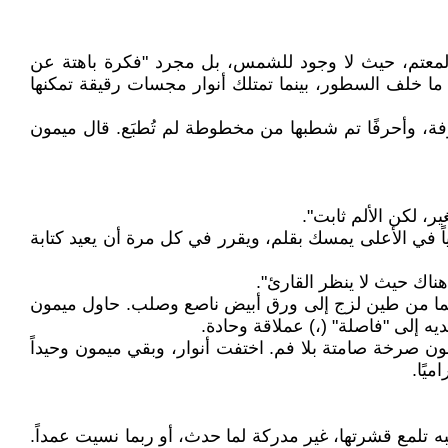
 المعتم، حيث لا وجود للشمس، بل مجرد "فكرة باهتة عن
 ما خلف السطور، بينما تمتلك أنوار مجسات رقيقة تمكنها
ة، وأحرفًا تم شطبها من مخطوطة لم تُطبَع. قال ميمون
اً في الأعلى يمسك بقلم، ويقرر في كل مرة أن يعيد كتابة
اك حيث لا ينظر القارئ".
حتهما من طين لزج إلى ورق أبيض ناصع وصلب. حاول ميمون
يه إلى "فاصلة" (،) عملاقة وحادة.
ن صرخة صامتة بلا فم. اختفت أنوار، وبقي ميمون وحيداً
يًا.
 تلمع قشرتها، غير مدركة لما حدث، أو ربما نسيت عمداً.