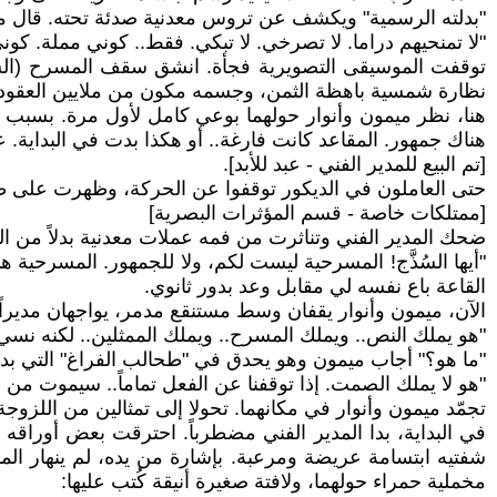
"بدلته الرسمية" ويكشف عن تروس معدنية صدئة تحته. قال ميم
"لا تمنحيهم دراما. لا تصرخي. لا تبكي. فقط.. كوني مملة. كوني
توقفت الموسيقى التصويرية فجأة. انشق سقف المسرح (السماء 
نظارة شمسية باهظة الثمن، وجسمه مكون من ملايين العقود وال
هنا، نظر ميمون وأنوار حولهما بوعي كامل لأول مرة. بسبب ا
هناك جمهور. المقاعد كانت فارغة.. أو هكذا بدت في البداية.
[تم البيع للمدير الفني - عبد للأبد].
حتى العاملون في الديكور توقفوا عن الحركة، وظهرت على ظ
[ممتلكات خاصة - قسم المؤثرات البصرية]
ضحك المدير الفني وتناثرت من فمه عملات معدنية بدلاً من ال
"أيها السُذَّج! المسرحية ليست لكم، ولا للجمهور. المسرحية
القاعة باع نفسه لي مقابل وعد بدور ثانوي.
الآن، ميمون وأنوار يقفان وسط مستنقع مدمر، يواجهان مديراً
"هو يملك النص.. ويملك المسرح.. ويملك الممثلين.. لكنه نسي شي
"ما هو؟" أجاب ميمون وهو يحدق في "طحالب الفراغ" التي بد
"هو لا يملك الصمت. إذا توقفنا عن الفعل تماماً.. سيموت من 
تجمّد ميمون وأنوار في مكانهما. تحولا إلى تمثالين من اللزو
في البداية، بدا المدير الفني مضطرباً. احترقت بعض أوراقه 
شفتيه ابتسامة عريضة ومرعبة. بإشارة من يده، لم ينهار ال
مخملية حمراء حولهما، ولافتة صغيرة أنيقة كُتب عليها: