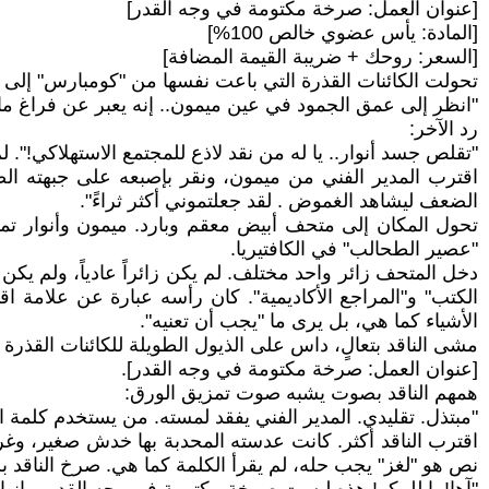
[عنوان العمل: صرخة مكتومة في وجه القدر]
[المادة: يأس عضوي خالص 100%]
[السعر: روحك + ضريبة القيمة المضافة]
تحولت الكائنات القذرة التي باعت نفسها من "كومبارس" إلى "ن
"انظر إلى عمق الجمود في عين ميمون.. إنه يعبر عن فراغ ما ب
رد الآخر:
"تقلص جسد أنوار.. يا له من نقد لاذع للمجتمع الاستهلاكي!". ل
اقترب المدير الفني من ميمون، ونقر بإصبعه على جبهته الصل
الضعف ليشاهد الغموض . لقد جعلتموني أكثر ثراءً".
تحول المكان إلى متحف أبيض معقم وبارد. ميمون وأنوار تم
"عصير الطحالب" في الكافتيريا.
دخل المتحف زائر واحد مختلف. لم يكن زائراً عادياً، ولم يكن
الكتب" و"المراجع الأكاديمية". كان رأسه عبارة عن علامة اقتبا
الأشياء كما هي، بل يرى ما "يجب أن تعنيه".
مشى الناقد بتعالٍ، داس على الذيول الطويلة للكائنات القذرة 
[عنوان العمل: صرخة مكتومة في وجه القدر].
همهم الناقد بصوت يشبه صوت تمزيق الورق:
"مبتذل. تقليدي. المدير الفني يفقد لمسته. من يستخدم كلمة ا
اقترب الناقد أكثر. كانت عدسته المحدبة بها خدش صغير، وغ
نص هو "لغز" يجب حله، لم يقرأ الكلمة كما هي. صرخ الناقد ب