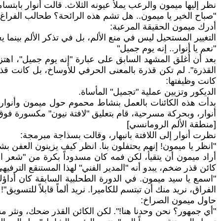
نظر إليها ميمون والرعب يملأ عيونه الثلاث. قالت أنوار بابتسام
"صباح الخير يا ميمون.. هل تشم هذه الرائحة؟ طحالب الفراغ 
أدرك ميمون الحقيقة المرعبة:
التغيير المستحيل ليس في منع الألم، بل في تذكر الألم بينما ي
"نعم يا أنوار.. إنه يوم جميل"
بعد أن أُغلق المشهد السابق على عبارة "إنه يوم جميل"، اهت
القذرة". لم تكن قذرة بالمعنى الحرفي للأوساخ، بل كانت ق
كانت وظيفتها:
الديكور وتزيين عملية "تجميل" المأساة.
بدأت هذه الكائنات بالعمل بنشاط محموم حول ميمون وأنوار.
أنوار، وبحركة مسرحية، قام بتعليق "لافتة نيون" مكسورة فوق
[منطقة الألم الرومانسي]
نظرت أنوار إلى اللافتة بانبهار، وقالت بسذاجة مبرمجة:
"انظر يا ميمون! إنهم يحتفلون بنا. انظر كيف يزينون العفن ب
أراد ميمون أن يتقيأ، لكن فمه كان مسدوداً بكرة من "شعر ا
كائن قذر ضخم، يبدو أنه "المدير الفني" لهذا المستنقع التر
"اسمع يا سيد ميمون. في الدورة الطحلبية السابقة كان أداؤك د
الفراق، نريد منك أن تبتسم للكاميرا. نريد ألماً قابلاً للتسويق"!
حاول ميمون الصراخ:
"أي جمهور؟ نحن وحدنا هنا!". لكن الكائن القذر ضحك، ونثر مسحو