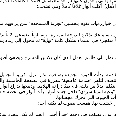
 التي يتغذون عليها لم تعد عادية، بل قامت الكائنات القذرة بت
أمل]. أكلت أنوار غلافاً كاملاً وهي تضحك:
 هي خوارزميات تقوم بتحسين "تجربة المستخدم" لمن يراقبهم من
ان، سنمنحك تذكرة للدرجة الممتازة.. ربما لوناً بنفسجي كئيباً 
فاً متفجرة في السماء تشكل كلمة "نهاية" ثم تتحول إلى رماد ي
م نظر إلى طاقم العمل الذي كان يكنس المسرح ويطفئ أضواء ال
قادمة. بدأت الدورة الجديدة بصافرة إنذار. نزل "فريق التجميل"
نتصف لتلقي "صدمة عاطفية" مقررة في الصفحة الخامسة والستين
كلم. بدلاً من ذلك، قام بمدّ ذراعه الهلامية ودمجها بذراع أنوار.
"وعيه الميتا-سردي" داخل جسد أنوار. رأت أنوار في لحظة خاط
رأت الخيوط التي تحرك مجساتها.
التي حُشيت بها. همست بصوت لم يكتبه أحد:
أنوار، بصقت في وجهه "حبراً أحمر". الحبر لم يكن مجرد سائل،