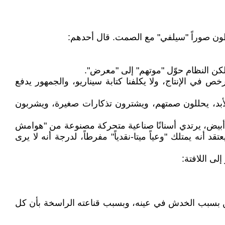
تقطون صوراً "سيلفي" مع الصمت. قال أحدهم:
. لكن النظام حوّل "موتهم" إلى "معرض".
 في الإنتاج، ولا يكلفنا كتابة سيناريو، والجمهور يدفع
لأبد، يحللون صمتهم، ويشترون تذكارات صغيرة، ويشربون
عر أبيض، يرتدي أسنانًا صناعية متحركة مصنوعة من "هوامش
 أنه يمتلك "وعياً ميتا-نقدياً" مفرطاً، لدرجة أنه لا يرى
لى اللافتة:
لكن بسبب الخدش في عينه، وبسبب قناعته الراسخة بأن كل