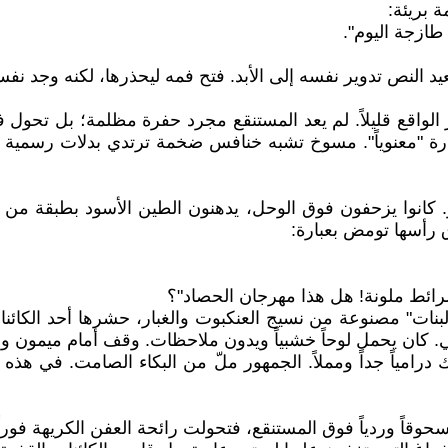
ة بريئة:
طازجة اليوم".
عيد النص تدوير نفسه إلى الأبد. فتح فمه ليحذرها، لكنه وجد نفس
ز الواقع قليلاً. لم يعد المستنقع مجرد حفرة مظلمة؛ بل تحو
ذرة "معنوياً". مسوخ تشبه خنافس ضخمة ترتدي بدلات رسمية 
 كانوا يزحفون فوق الوحل، يدهنون الطين الأسود بطبقة من ا
 رأسها تومض بعبارة:
شرائط ملونة! هل هذا مهرجان الحصاد"؟
لبنات" مصنوعة من نسيج العنكبوت والغبار، حشرها أحد الكائن
فيهي. كان يحمل لوحاً خشبياً ويدون ملاحظات. وقف أمام ميمون
رامياً جداً ومملاً. الجمهور ملّ من البكاء الصامت. في هذه ا
قاً وردياً فوق المستنقع، فتحولت رائحة العفن الكريهة فوراً إ