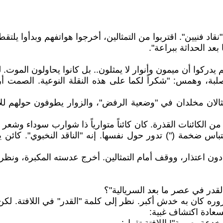
قاد فنيين". اقتربوا من التمثالين، أخرجوا هواتفهم وبدأوا يل
عد الحداثة ببراعة".
م يدركوا أن ميمون وأنوار لا يمثلون.. بل كانوا يحاولون الموت
بة، وهمس: "شكراً لكما على هذه النقلة النوعية. الصمت أرخص
ثالان مخلدان في "وضعية الرفض"، والزوار يطوفون حولهم ل
 من الكائنات القذرة. كان كائناً متوارياً ذا شوارب سوداء وش
س ضخمة (") تدور حول نفسها. إنه "الناقد النخبوي". كائن يعتقد
دون اعتذار، ووقف أمام التمثالين. أخرج عدسته المكبرة، ونظر إ
لقدر في عصر ما بعد السريالية"؟
روره كان به خدش أكبر. نظر إلى كلمة "القدر" في اللافتة. 
سعادة اكتشاف غبية: