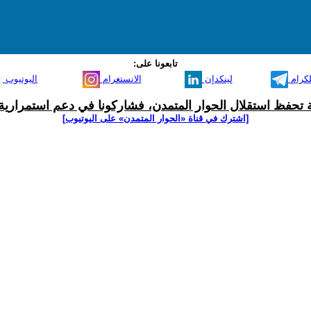
تابعونا على:
لكرام
لينكدإن
الانستغرام
اليوتيوب
ية تحفظ استقلال الحوار المتمدن، فشاركونا في دعم استمرارية 
[اشترك في قناة ‫«الحوار المتمدن» على اليوتيوب]