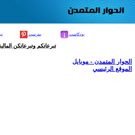
بودكاست
بنترست
تي
تبرعاتكم وتبرعاتكن المال
الحوار المتمدن - موبايل
الموقع الرئيسي