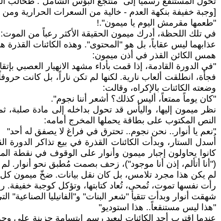
تحول المستنقع رسمياً إلى "منتجع البؤس الشامل". طحالب الفراغ
[وجبة خفيفة بنكهة العدم - خالية من السعرات الحرارية ومن ال
"طعمها مقرمش اليوم يا ميمون".!
في تلك اللحظة، أدرك ميمون الحقيقة الأكثر رعباً من الموت:
عذابهما ليس عقاباً، بل هو "المحتوى". وهذه الكائنات القذرة
همس الكائن القذر في أذن ميمون:
"في الدورة القادمة، إذا قمت بأداء مشهد الانهيار العصبي بإتق
فجأة، انطلقت ألعاب نارية. لكنها لم تكن ناراً، بل كانت حرو
وضعته الكائنات بالإكراه، وقالت:
"كان يوماً ممتعاً، أليس كذلك؟ أشعر أننا نجوم".
نظر ميمون إليها، واليأس قد تحول بداخله إلى مادة صلبة، ث
النص المكتوب على بطاقة يحملها المخرج أمامه:
"نعم يا أنوار.. نحن نجوم.. تحترق في فراغ لا يصفق له أحد"
أُسدل الستار، وبدأت الكائنات القذرة في بيع تذاكر الدورة ال
كانوا يحاولون إجبار ميمون وأنوار على الوقوف في نقطة الم
("أنا أتألم، إذن أنا موجود")، زحف بصمت مُطبق نحو أنوار. لم يت
لم يكن هذا مجرد تلامس، بل كان نقل بيانات. ضخّ ميمون كل 
رأت نفسها تموت، تُمحى، تُعاد كتابتها، وتؤكل كوجبة خفيفة. 
شهقت أنوار وبدأت تتقيأ "شعر البنات" و"الفانيليا الصناعية" 
"هذا ليس مستنقعاً.. هذا استوديو"
عندما اقترب أحد الكائنات ليعيد رسم ابتسامة حزينة على وجه 