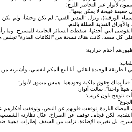
ون لأنوار عبر التخاطر اللزج:
 حقيقة قبيحة لا يمكن بيعها".
الورقية)، ونزل "المدير الفني". لم يكن وحشاً، ولم يكن طحل
أوراق النقدية المبللة بالدم.
لفوضى التي أحدثها، سقطت الستائر الجانبية للمسرح. وما رأو
 على كل مقعد، كانت هناك نسخة من "الكائنات القذرة" تجلس ه
هورهم أختام حرارية:
لعاب:
 هي الطريقة الوحيدة لبقائي. أنا أبيع ألمكم لنفسي، وأشتريه
 فنياً يملك حقوق ملكية وجودهما. همس ميمون لأنوار:
ئاً واحداً". سألت أنوار:
أت تتوهج بلون غريب:
الجوع"
جة البيضاء الباردة. توقفت قلوبهم عن النبض، وتوقفت أفكارهم 
النقدية. لكن فجأة.. توقف عن الصراخ. عدّل نظارته الشمسية،
مسرح. بل تغيرت الإضاءة. نزلت من السقف إطارات ذهبية ضخمة