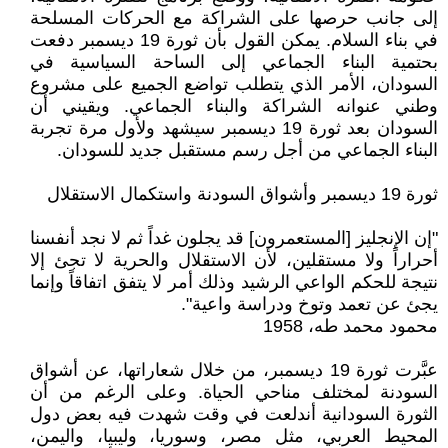
إلى جانب حرصها على الشراكة مع الحركات المسلحة
في بناء السلام. يمكن القول بأن ثورة 19 ديسمبر دفعت
بحتمية البناء الجماعي إلى الساحة السياسية في
السودان، الأمر الذي يتطلب تواضع الجميع على مشروع
وطني عنوانه الشراكة والبناء الجماعي. ويقيني أن
السودان بعد ثورة 19 ديسمبر سيشهد ولأول مرة تجربة
البناء الجماعي من أجل رسم مستقبل جديد للسودان.
ثورة 19 ديسمبر وأشواق السودنة واستكمال الاستقلال
"إن الإنجليز [المستعمرون] قد يجلون غداً ثم لا نجد أنفسنا
أحراراً ولا مستقلين، لأن الاستقلال والحرية لا تجئ إلا
نتيجة للحكم الواعي الرشيد وذلك أمر لا يتفق اتفاقاً وإنما
يجئ عن تعمد وتوخ ودراسة واعية".
محمود محمد طه، 1958
عبَّرت ثورة 19 ديسمبر، من خلال شعاراتها، عن أشواق
السودنة لمختلف مناحي الحياة. وعلى الرغم من أن
الثورة السودانية أندلعت في وقت شهدت فيه بعض دول
المحيط العربي، مثل مصر، وسوريا، وليبيا، واليمن،