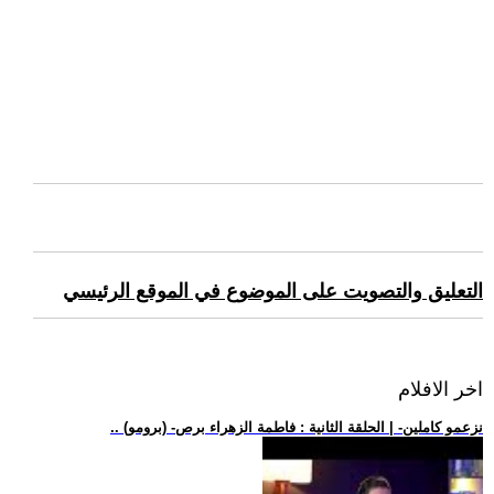
التعليق والتصويت على الموضوع في الموقع الرئيسي
اخر الافلام
.. (برومو) -نزعمو كاملين- | الحلقة الثانية : فاطمة الزهراء برص