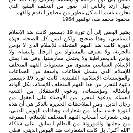
جهل ارتد بالناس إلى صور من التخلف البشع الذي
يحارب باسم الله كل مظهر من مظاهر التقدم والفهم".
محمود محمد طه، نوفمبر 1964
يشير البعض إلى أن ثورة 19 ديسمبر كانت ضد الإسلام
السياسي، وهذا صحيح، ولكن ليس كل الصحة، فهذه
الثورة كانت ضد الفهم المتخلف للإسلام الذي لا يؤمن
بالحرية، ولا يعترف بالمساواة بين الرجال والنساء، ولا
يؤمن بالديمقراطية ولا يحتمل ممارستها. وفي هذا يمثل
الإسلام السياسي مستوى من مستويات الفهم المتخلف
للإسلام الذي يشمل قطاعات واسعة من الجماعات
والمؤسسات الإسلامية التقليدية. كانت ثورة 19 ديسمبر
دعوة للتحرر من هذا الفهم المتخلف للإسلام، بكل ألوانه
وأشكاله ومؤسساته، ودعوة للاستقلال من التبعية
العمياء، ودعوة للتحرر من الأوصياء على العقول من
رجال الدين. ومن الملاحظات الجديرة بالذكر هي أن هذه
الثورة خلت تماماً من شعارات وهتافات الهوس الديني،
وهي شعارات أصحاب الفهم المتخلف للإسلام، المفرغة
من معانيها والموروثة من النظام السابق، على شاكلة
"الله أكبر". بل كانت الشعارات ضد الهوس الديني، فعلى