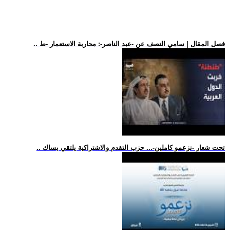
.. فصل المقال | سامي النصف عن -عبد الناصر-: محاربة الاستعمار -ط
.. تحت شعار -نزعمو كاملين-... حزب التقدم والاشتراكية يلتقي بساك