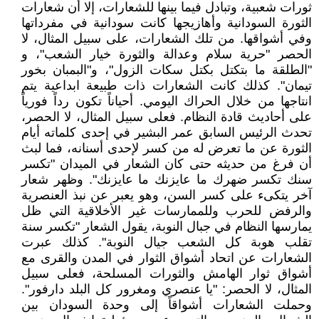
ثورات شعبية، وتبادل فيما بينها للشعارات، إلا أن شعارات
الثورة السودانية وأهازيجها كانت سودانية في مفرداتها
وفي أشواقها. من تلك الشعارات، على سبيل المثال، لا
الحصر "حرية سلام وعدالة والثورة خيار الشعب"، و
"الطلقة ما بتكتل بكتل سكات الزول"، و"البمبان بخور
تيمان". كذلك كانت الشعارات ذات طبيعة ابداعية يتم
انتاجها من خلال الحراك اليومي. أحياناً تكون رداً فورياً
على أحاديث قادة النظام. فعلى سبيل المثال، لا الحصر،
تحدث الرئيس السابق عمر البشير في إحدى كلماته أيام
الثورة عن ما تعرض له من كسر لإحدى أسنانه، فما لبث
أن فرغ من حديثه حتى كان الشعار في الميدان "تكسر
سنك تكسر ضهرك ما عايزنك ما عايزنك". وظهر شعار
آخر يتكىء على كسر السن، وهو يعبر عن نبذ العنصرية
والرفض للحرب وللممارسات غير الأخلاقية التي ظل
يمارسها النظام في جبال النوبة، يقول الشعار "تكسر سنة
تقلب هوبة كل الشعب جيال النوبة". كذلك عبرت
الشعارات عن اتحاد أشواق الثوار في المدن والقرى مع
أشواق ثوار الهامش والثورات المسلحة، فعلى سبيل
المثال، لا الحصر: "يا عنصري ومغرور كل البلد دارفور".
وحملت الشعارات أشواقاً إلى وحدة السودان بين