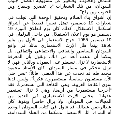
الشمال والجنوب، والتعبير عن مسؤولية انفصال جنوب
السودان، من تلك الشعارات "يا عنصري وسفاح وين
الجنوب وين راح".
إن أشواق بناء السلام وتحقيق الوحدة التي تجلت في
شعارات 19 ديسمبر، تمثل تعبيراً فصيحاً عن أشواق
استكمال الاستقلال. كذلك كان يوم انطلاق الثورة 19
ديسمبر هو يوم اعلان الاستقلال من داخل البرلمان في
19 ديسمبر 1955. خرج الاستعمار في الأول من يناير
1956 بينما ظل الإرث الاستعماري ماثلاً في واقع
السودان السياسي والثقافي والاجتماعي والثقافي، بل
يمكننا أن نذهب أبعد من ذلك، ونقول بأن المعرفة
الاستعمارية لا تزال تسيطر على العقول، وبالتالي فهي لا
تزال تتحكم في مسار السودان. كان الأستاذ محمود
محمد طه قد تحدث عن هذا المعنى، قائلاً: "نحن حتى
الآن مستقلون سياسياً، مستعمرون فكرياً"، وليس لدينا
سوى الثقافة الغربية، وهي الثقافة التي تستعمرنا، فقد
"أخرجنا مستعمرينا من أرضنا، وهي لا تزال تستعمر
عقولنا". يتجلى الإرث الاستعماري في العديد من
المجالات في السودان، ولا يزال حاضراً وبقوة. كان
عبدالرحمن عبدالله قد تناول في كتابه: السودان الوحدة
أم التمزق، آثار الاستعمار وتمكنها من الحياة السودانية،