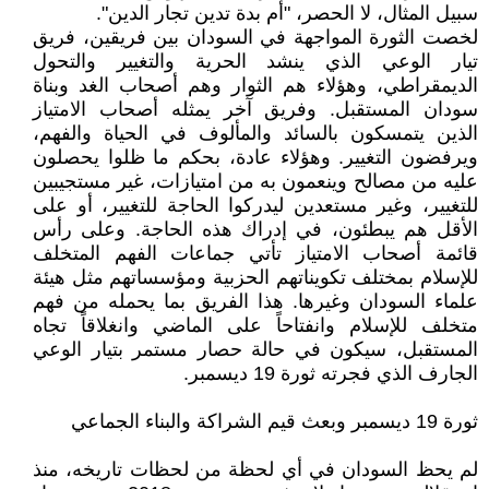
سبيل المثال، لا الحصر، "أم بدة تدين تجار الدين".
لخصت الثورة المواجهة في السودان بين فريقين، فريق
تيار الوعي الذي ينشد الحرية والتغيير والتحول
الديمقراطي، وهؤلاء هم الثوار وهم أصحاب الغد وبناة
سودان المستقبل. وفريق آخر يمثله أصحاب الامتياز
الذين يتمسكون بالسائد والمألوف في الحياة والفهم،
ويرفضون التغيير. وهؤلاء عادة، بحكم ما ظلوا يحصلون
عليه من مصالح وينعمون به من امتيازات، غير مستجيبين
للتغيير، وغير مستعدين ليدركوا الحاجة للتغيير، أو على
الأقل هم يبطئون، في إدراك هذه الحاجة. وعلى رأس
قائمة أصحاب الامتياز تأتي جماعات الفهم المتخلف
للإسلام بمختلف تكويناتهم الحزبية ومؤسساتهم مثل هيئة
علماء السودان وغيرها. هذا الفريق بما يحمله من فهم
متخلف للإسلام وانفتاحاً على الماضي وانغلاقاً تجاه
المستقبل، سيكون في حالة حصار مستمر بتيار الوعي
الجارف الذي فجرته ثورة 19 ديسمبر.
ثورة 19 ديسمبر وبعث قيم الشراكة والبناء الجماعي
لم يحظ السودان في أي لحظة من لحظات تاريخه، منذ