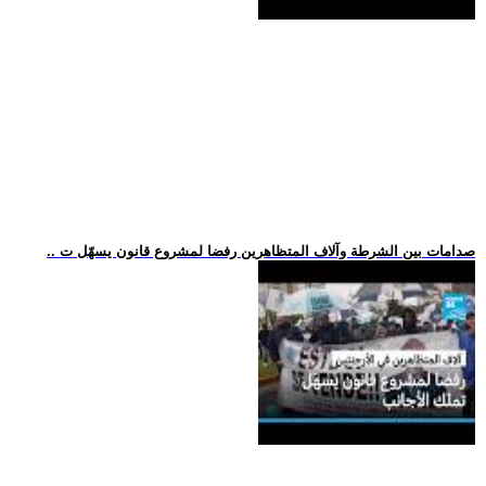
.. صدامات بين الشرطة وآلاف المتظاهرين رفضا لمشروع قانون يسهّل ت