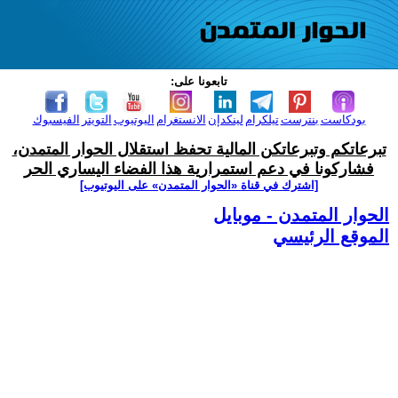
تابعونا على:
بودكاست
بنترست
تيلكرام
لينكدإن
الانستغرام
اليوتيوب
التويتر
الفيسبوك
تبرعاتكم وتبرعاتكن المالية تحفظ استقلال الحوار المتمدن،
فشاركونا في دعم استمرارية هذا الفضاء اليساري الحر
[اشترك في قناة ‫«الحوار المتمدن» على اليوتيوب]
الحوار المتمدن - موبايل
الموقع الرئيسي