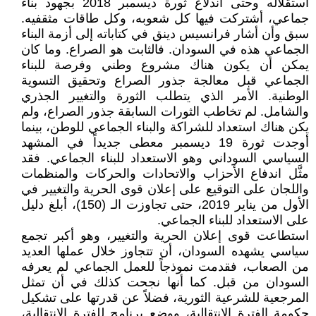
استقلاله وحتى اندلاع ثورة ديسمبر 2018 بجهود بناء
جماعي، أشتركت فيها كل شعوبه، وكل طاقات مثقفيه.
سبق وأن أشار فرانسيس دينق في كتاباته إلى أزمة البناء
الجماعي هذه في السودان. فالثابت هو الصراع. وما كان
يمكن أن يكون هناك مشروع وطني وفرصة للبناء
الجماعي قبل معالجة جذور الصراع وتحقيق التسوية
الوطنية. الأمر الذي يتطلب الثورة والتغيير الجذري
والشامل. لم تخاطب الثورات السابقة جذور الصراع، ولم
يكن هناك استعداد للشراكة والبناء الجماعي للوطن، بينما
أوجدت ثورة 19 ديسمبر معطى جديداً في المشهد
السياسي السوداني وهو الاستعداد للبناء الجماعي. فقد
مثَّل اندفاع الأحزاب والاتحادات والحركات والمنظمات
واللجان على التوقيع على إعلان قوى الحرية والتغيير في
الأول من يناير 2019، حتى تجاوزت الـ (150)، أبلغ دليل
على الاستعداد للبناء الجماعي.
استطاعت قوى إعلان الحرية والتغيير، وهو أكبر تجمع
سياسي يشهده السودان، أن تتجاوز خلال عملها العديد
من الصعاب، فقدمت نموذجاً للعمل الجماعي لم يعرفه
السودان من قبل. كما أنها نجحت كذلك في أن تمثل
المرجعية للشرعية الثورية، فضلاً عن قدرتها على تشكيل
حكومة الفترة الانتقالية، ووضع برنامج للفترة الانتقالية،