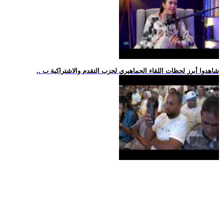
.. شاهدوا أبرز لحظات اللقاء الجماهيري لحزب التقدم والاشتراكية ب