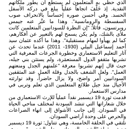
الذي حظي به المتعلمون لم يستطع أن يطور ملكاتهم
النقدية. إذ خَلَّفَ اتجاهاً عقلياً يبلغ في دركه الأسفل
الحسد. وفي أحسن صوره إحساساً بالانحراف صوب
السفسطة والرومانسية". وهذا ما عبَّر عنه جيمس
روبرتسون، قائلاً: "إن النظرة للسودانيين المتعلمين كانت
ملأى بالشك، ولم يكن يسمح لهم بالتعبير عن أفكارهم،
كما لم يهيأوا لمهام مستقبلية". وهذا ما أكده عثمان سيد
أحمد إسماعيل البيلي (1930- 2011) عندما تحدث عن
آثار التعليم الاستعماري وخطورة الجرعات المعرفية التي
تشربها مثقفو الدول المستعمَرة، ولم يستثن بني جيله،
حيث قال إنهم تشربوا معرفة "علمتهم الجدل ومنعتهم
العمل". ولعل الشغف بالجدل وقلة العمل عند المثقفين
السودانيين أمر واضح، ولا يزال حاضراً، وقد توارثته
الأجيال منذ جيل طلائع المتعلمين الذي تعلم وتربى في
مدارس الاستعمار.
قدمت ثورة 19 ديسمبر نقداً عملياً للإرث الاستعماري من
خلال شعاراتها التي تنشد السودنة لمختلف مناحي الحياة
في السودان. إلى جانب الأشواق إلى انهاء الصراعات
والحرص على وحدة أراضي السودان.
نلتقي في الحلقة الخامسة، وهي تتناول: ثورة 19 ديسمبر