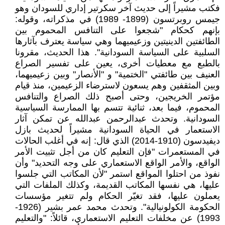
فكتب مشيراً إلى حديث آخر سكرتير إداري للسودان وهو
جيمس روبرتسون (1899- 1989) في مذكراته، وقوله:
بإنهم كحكام "شجعوا على التنافس المحموم بين
الطائفتين الدينيتين وزعيميهما وهي سياسة يعترف بآثارها
السلبية على السياسة السودانية". هذا الحديث، مقرونا
بالطبع مع معطيات أخرى، يعين على تفسير الصراع
العنيف بين طائفتي "الختمية" و "الأنصار" وبين زعيميهما،
وبين المثقفين وهم يسعون لاسترضاء الزعيمين، منذ قيام
مؤتمر الخريجين، وحتى أصبح ذلك الصراع والتنافس
المحموم، فيما بعد، ثنائية تتسم بها الممارسة السياسية
السودانية. وتحدث عبدالرحمن عبدالله عن تمكن آثار
الاستعمار في الحياة السودانية مشيراً لحديث بازل
ديفيدسون (1910-2014) الذي قال: إنه في أغلب الحالات
في المستعمرات "فإن التعليم كان من أجل تثبيت الأمر
الواقع، والأمر الواقع الاستعماري على وجه التحديد" وأن
نفوذ من احتلوا المواقع استمر "لأن المكاتب التي جلسوا
عليها، هي نفسها المكاتب القديمة، وكذلك الملفات التي
يعملون عليها، فقد تغيّر الحكام ولم تتغير مؤسسات
الحكومة الكولونيالية". وتحدث محمد عمر بشير (1926-
1993) عن مخلفات التعليم الاستعماري، قائلاً: "والتعليم