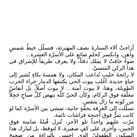
أزاحتْ آلاء الستارةَ نصف المهترئة، فتسلّل خيطُ شمسٍ
واهن، وانكسر كحلمٍ ضائعٍ على الأسرّة العشرة…
ضوءٌ خافتٌ لا يملك دفئاً، ولا يعرف طريقاً للإشراق في
هذا الركن المنسيّ.
لا رائحةَ حليبٍ تُداعب المكان، ولا همسةَ بكاءٍ تُشير إلى
حياةٍ جديدة. أغلب بيوت الحي يكتنفها الدمار جراء الحرب
الطويلة، وهنا، لا بيوت آمنة… لا بيوت أصلاً، بل أنفاسٌ
معلّقة فوق الركام، وكأن الحيّ كلّه ينهض كلَّ صباحٍ خجِلاً
من كونه ما زال يتنفس.
تسلّلت إلى الغرفة بخفّةٍ حانية، تمشي بين الأسرّة كما لو
كانت تمرُّ فوق أجنحة فراشات نائمة.
مرّت عليهم واحداً تلو الآخر، تُنزل قُبلةً صامتة فوق
الجبين، وأخرى على كفٍ صغيرة، لا لتوقظ، بل لتبارك هذا
السكون الطفوليّ الذي احتمى بالبراءة من ضجيج