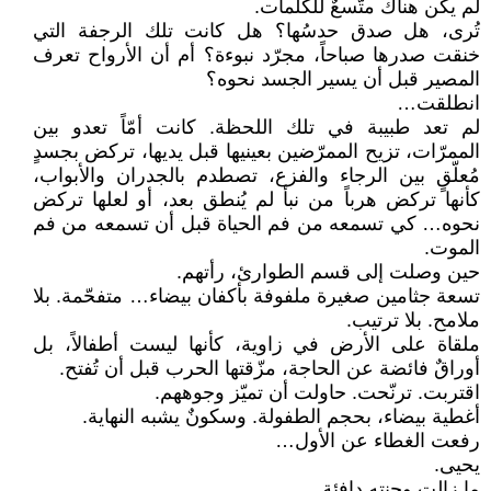
لم يكن هناك متّسعٌ للكلمات.
تُرى، هل صدق حدسُها؟ هل كانت تلك الرجفة التي
خنقت صدرها صباحاً، مجرّد نبوءة؟ أم أن الأرواح تعرف
المصير قبل أن يسير الجسد نحوه؟
انطلقت…
لم تعد طبيبة في تلك اللحظة. كانت أمّاً تعدو بين
الممرّات، تزيح الممرّضين بعينيها قبل يديها، تركض بجسدٍ
مُعلّقٍ بين الرجاء والفزع، تصطدم بالجدران والأبواب،
كأنها تركض هرباً من نبأ لم يُنطق بعد، أو لعلها تركض
نحوه… كي تسمعه من فم الحياة قبل أن تسمعه من فم
الموت.
حين وصلت إلى قسم الطوارئ، رأتهم.
تسعة جثامين صغيرة ملفوفة بأكفان بيضاء… متفحّمة. بلا
ملامح. بلا ترتيب.
ملقاة على الأرض في زاوية، كأنها ليست أطفالاً، بل
أوراقٌ فائضة عن الحاجة، مزّقتها الحرب قبل أن تُفتح.
اقتربت. ترنّحت. حاولت أن تميّز وجوههم.
أغطية بيضاء، بحجم الطفولة. وسكونٌ يشبه النهاية.
رفعت الغطاء عن الأول…
يحيى.
ما زالت وجنته دافئة.