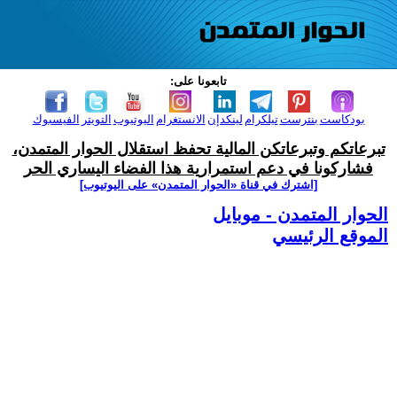
تابعونا على:
بودكاست
بنترست
تيلكرام
لينكدإن
الانستغرام
اليوتيوب
التويتر
الفيسبوك
تبرعاتكم وتبرعاتكن المالية تحفظ استقلال الحوار المتمدن،
فشاركونا في دعم استمرارية هذا الفضاء اليساري الحر
[اشترك في قناة ‫«الحوار المتمدن» على اليوتيوب]
الحوار المتمدن - موبايل
الموقع الرئيسي