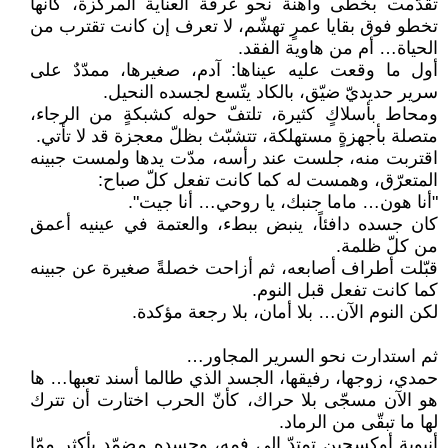
تقدّمت بخطى واهنة نحو غرفة العناية المركّزة، كأنها
تخطو فوق بقايا عمرٍ تهشّم، لا تعرف إن كانت تقترب من
الحياة… أم من هاوية الفقد.
أول ما وقعت عليه عيناها: آدم، صغيرها، ممدّدٌ على
سرير حديديّ ضيّق، بالكاد يتّسع لجسده النحيل.
ومحاط بأسلاكٍ كثيرة، تلتفّ حوله كشبكةٍ من الرجاء،
متصلة بأجهزةٍ مستهلكة، تتشبّث بظلّ معجزة قد لا تأتي.
اقتربت منه، جلست عند رأسه، مدّت يدها ولمست جبينه
المتعرّق، وهمست له كما كانت تفعل كلّ صباح:
"أنا هون… ماما جنبك، يا روحي… أنا جيت".
كان جسده دافئاً، ينبض ببطء، والعتمة في عينيه أعمق
من كلّ ظلمة.
قبّلت أطراف أصابعه، ثم أزاحت خصلةً صغيرة عن جبينه
كما كانت تفعل قبل النوم.
لكن النوم الآن… بلا أمان، بلا رجعة مؤكدة.
ثم استدارت نحو السرير المجاور…
حمدي، زوجها، رفيقها، الجسد الذي طالما أسند تعبها… ها
هو الآن مسجّى بلا حراك، كأنّ الحرب اختارت أن تترك
لها ما تبقّى من الرماد.
أنبوبة أوكسجين تمتدّ إلى فمه، وجسده مضمّد بأكثر ممّا