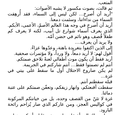
المتعب.
ثم قالت، بصوت مكسور لا يشبه الأصوات:
"أريد أن أصرخ… لكن ليس إلى السماء، فقد أُرهِقت
السماء من نداءاتنا، وسئمت دمعنا.
أريد أن أصرخ في وجه هذا العالم الأصمّ، الأعمى، الأبكم.
الذي يعرف أسماء شوارع تل أبيب، لكنه لا يعرف كم
طفلاً قُصف وهو نائم في حضن أمّه.
ولا يريد أن يعرف.…
إلى الذين اكتفوا بتغريدة باهتة، وعدّوها عزاءً.
أقول لهم: لا أريد دمعاً، ولا ورداً، ولا مؤتمرات صحفية.
أريد فقط أن يكون موت أطفالي لعنةً تلاحق صمتكم.
أنتم لم تصمتوا فقط… أنتم شاركتم في الجريمة.
لم يكن صاروخ الاحتلال أول ما سقط على بيتي في
غزة…
قبله سقطتم أنتم.
سقطت أقنعتكم، وانهار زيفكم، وتعفّن صمتكم على عتبة
دمائنا.
غزة لا تئنّ من القصف وحده، بل من خيانتكم المركونة
في كواليس العجز، ومن عاركم الذي صار يُزاحم رائحة
البارود.