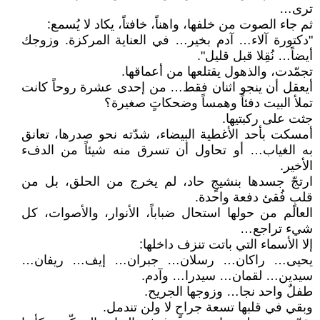
ترى…
ثم جاء الصوت من خلفها، واهناً، خافتاً، يكاد لا يُسمع:
"دكتورة آلاء… آدم بخير… في العناية المركزة. وزوجك
أيضاً… نُقِلا قبل قليل".
تجمّدت، والذهول يقتلعها من أعماقها.
أيعقل أن ينجو اثنان فقط… من إحدى عشرة روحاً كانت
تملأ البيت دفئاً وهمساً وضحكاتٍ صغيرة؟
جثت على ركبتيها.
أمسكت بأحد الأغطية البيضاء، شدّته نحو صدرها، تعانق
به الغياب… أو تحاول أن تسرق منه شيئاً من الدفء
الأخير.
ارتجّ جسدها بنشيجٍ حاد، لم يخرج من الحلق، بل من
قلبٍ فُقئ دفعة واحدة.
العالم من حولها استحال ضباباً، الأنوار، والأصوات، كل
شيء تراجع…
إلا الأسماء التي باتت تنزف داخلها:
يحيى… راكان… رسلان… جبران… إيف… ريفان…
سيدين… لقمان… سيدرا… وآدم.
طفلٌ واحد نجا… وزوجها الجريح.
وبقي في قلبها تسعة جراحٍ لا ولن تندمل.