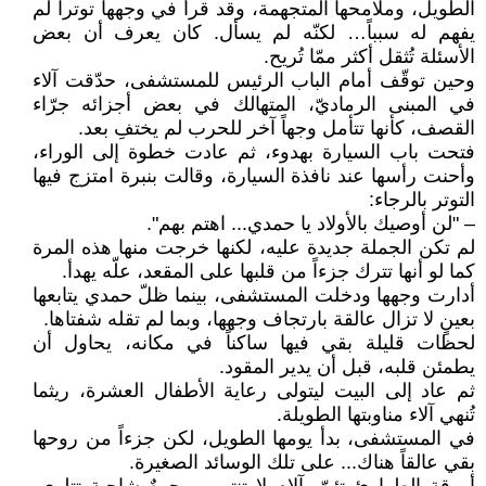
الطويل، وملامحها المتجهمة، وقد قرأ في وجهها توتراً لم
يفهم له سبباً… لكنّه لم يسأل. كان يعرف أن بعض
الأسئلة تُثقل أكثر ممّا تُريح.
وحين توقّف أمام الباب الرئيس للمستشفى، حدّقت آلاء
في المبنى الرماديّ، المتهالك في بعض أجزائه جرّاء
القصف، كأنها تتأمل وجهاً آخر للحرب لم يختفِ بعد.
فتحت باب السيارة بهدوء، ثم عادت خطوة إلى الوراء،
وأحنت رأسها عند نافذة السيارة، وقالت بنبرة امتزج فيها
التوتر بالرجاء:
– "لن أوصيك بالأولاد يا حمدي... اهتم بهم".
لم تكن الجملة جديدة عليه، لكنها خرجت منها هذه المرة
كما لو أنها تترك جزءاً من قلبها على المقعد، علّه يهدأ.
أدارت وجهها ودخلت المستشفى، بينما ظلّ حمدي يتابعها
بعينٍ لا تزال عالقة بارتجاف وجهها، وبما لم تقله شفتاها.
لحظات قليلة بقي فيها ساكناً في مكانه، يحاول أن
يطمئن قلبه، قبل أن يدير المقود.
ثم عاد إلى البيت ليتولى رعاية الأطفال العشرة، ريثما
تُنهي آلاء مناوبتها الطويلة.
في المستشفى، بدأ يومها الطويل، لكن جزءاً من روحها
بقي عالقاً هناك... على تلك الوسائد الصغيرة.