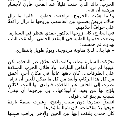
الحرب، ذاك الذي خفت قليلاً عند الفجر، فأذِنَ لأجسادٍ
مرهقة أن تنام.
وكلّما همّت بالخروج، تراجعت خطوة… قلبها ما زال
هناك، يربضُ بصمتٍ بين أنفاسهم، وروحها ما تزال راكعةً
على حوافّ أحلامهم.
في الخارج، كان زوجها الدكتور حمدي ينتظر في السيارة.
وضعت حقيبتها الطبية في المقعد الخلفي، وأغلقت الباب
بهدوء، ثم همست:
– هيا بنا… لديّ مناوبة مزدوجة، ويومٌ طويل بانتظاري.
تحرّكت السيارة ببطء، وكانت آلاء تحدّق عبر النافذة، لكن
عينيها لم تريا أنقاض البنايات، ولا ظلال الحرب الممدّدة
على الطرقات… كان ذهنها غائباً في مكانٍ آخر، أعمق
من كل هذا الركام، وأبعد من كل ما يمكن للعين أن تراه.
نظرت إلى الخلف عبر النافذة، فتراءى لها البيت ككائنٍ
يلوّح لها من بعيد، لا ليودّعها… بل ليرجوها أن تبقى،
لسببٍ لم يقوَ على قوله.
انقبض صدرها دون سبب واضح، وعبرت نسمةٌ باردةٌ
جوفها بلا مقدّمات، كأن شيئاً ما يُنذرها.
كان حمدي يلتفت إليها بين الحين والآخر، يراقب صمتها