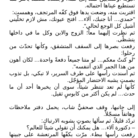
تستطيع عيناها احتماله.
اقتربت منه، وضعت يدها فوق كفّه المرتجف، وهمست:
"حمدي… أنا جنبك، آلاء… افتح عيونك، مش لازم تخلّيني
أشيل كل الوجع لحالي".
ثم نظرت إليهما معاً؛ الزوج والابن وكل ما في داخلها
يتشظّى.
رفعت بصرها إلى السقف المتشقق، وكأنها تحدّث من
رحلوا:
"لو كنتُ معكم… لو متنا جميعاً دفعةً واحدة… لكان أهون
من هذا الجمر الذي أتنفسه".
ثم أسندت رأسها على طرف السرير، لا تبكي، بل تذوب
بصمتٍ يشبه الاحتضار المؤجّل.
كأنها لم تعد تنتظر شيئاً، سوى أن يخبرها أحد أن ما
حدث… لم يكن أكثر من كابوسٍ ثقيل.
إلى جانبها، وقف صحفيٌّ شاب، يحمل دفتر ملاحظات
وهاتفاً مسجّلاً.
تردّد قليلاً، ثم سألها بصوتٍ يشوبه الارتباك:
– دكتورة آلاء… هل يمكنك أن تقولي شيئاً للعالم؟
رفعت رأسها ببطء. مرّت بكفّها المرتعشة على جبينها