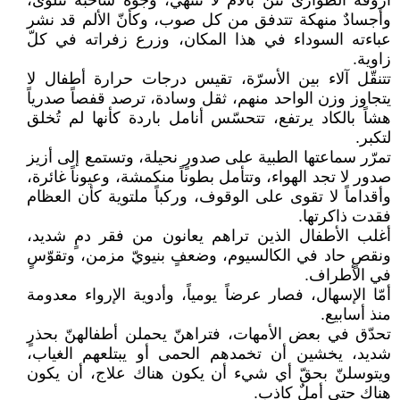
أروقة الطوارئ تئنّ بآلام لا تنتهي، وجوهٌ شاحبة تتلوى،
وأجسادٌ منهكة تتدفق من كل صوب، وكأنّ الألم قد نشر
عباءته السوداء في هذا المكان، وزرع زفراته في كلّ
زاوية.
تتنقّل آلاء بين الأسرّة، تقيس درجات حرارة أطفال لا
يتجاوز وزن الواحد منهم، ثقل وسادة، ترصد قفصاً صدرياً
هشاً بالكاد يرتفع، تتحسّس أنامل باردة كأنها لم تُخلق
لتكبر.
تمرّر سماعتها الطبية على صدورٍ نحيلة، وتستمع إلى أزيز
صدور لا تجد الهواء، وتتأمل بطوناً منكمشة، وعيوناً غائرة،
وأقداماً لا تقوى على الوقوف، وركباً ملتوية كأن العظام
فقدت ذاكرتها.
أغلب الأطفال الذين تراهم يعانون من فقر دمٍ شديد،
ونقصٍ حاد في الكالسيوم، وضعفٍ بنيويّ مزمن، وتقوّسٍ
في الأطراف.
أمّا الإسهال، فصار عرضاً يومياً، وأدوية الإرواء معدومة
منذ أسابيع.
تحدّق في بعض الأمهات، فتراهنّ يحملن أطفالهنّ بحذرٍ
شديد، يخشين أن تخمدهم الحمى أو يبتلعهم الغياب،
ويتوسلنّ بحقّ أي شيء أن يكون هناك علاج، أن يكون
هناك حتى أملٌ كاذب.