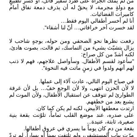
من لم يملك الجرأة على طرد سفير قاتل، أو كسرِ تطبيعٍ
مع دولةٍ مجرمة، لا يحقّ له أن يذرف دمعة نفاق أمام
كاميرات الفضائيات.
أنا لم أخسر أطفالي اليوم فقط…
لقد خسرت آخر خرافاتي… أنّ لنا أشقاء".
رفعت نظرها نحو الصحفي ومن حوله، بوجهٍ شاحب لا
يزال يتشبّث بشيء من التماسك، ثم قالت، بصوت هادئ،
لكنه أشدّ من كل صراخ:
"سأعود لقسم الأطفال. وسأواصل علاجهم، فهم لا ذنب
لهم أنهم ولدوا في زمنٍ ماتت فيه النخوة".
في صباح اليوم التالي، عادت آلاء إلى عملها.
لا لأن الحزن انتهى، ولا لأن الوجع خفّ… بل لأن غرفة
الطوارئ لم تتوقف عن استقبال الأطفال، ولأن الموت لم
يشبع بعد من خطفهم.
ارتدت معطفها الأبيض، لكنه لم يكن كما كان.
على صدره، عند موضع القلب تماماً، تلوّنت بقعة بنية
صغيرة، ثابتة، عنيدة...
بقعة من دمٍ كان يوماً ما يسري في عروق أطفالها.
مرّت بباب المستشفى، ولم تلتفت يميناً أو يساراً. لم تردّ