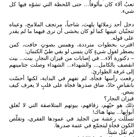
تعبُ آلاء كان مألوفاً… حتى اللحظة التي تشوّه فيها كل
شيء.
دخل أحد زملائها يلهث، شاحباً، مرتجف الملامح، وعيناه
تتجنّبان عينيها كما لو كان يخشى أن ترى فيهما ما لم يقدر
على قوله.
اقترب بخطوات مترددة، وهمس بصوتٍ خافت، كمن
يضطر لقول شيءٍ كان يتمنى لو بقي طيّ الكتمان:
– دكتورة آلاء... في إصابات من قيزان النجار. بيت... بيت
انقصف بالكامل... والشهداء... الشهداء وصلت جثامينهم
إلى غرفة الطوارئ.
رفعت رأسها فجأة، لم تفهم في البداية، لكنها أحسّت
بانقباضٍ حادّ، ضاق صدرها فجأة على قلبٍ لا يعرف كيف
ينبض.
قيزان النجار؟
ذلك هو حيّهم، زقاقهم، بيوتهم المتلاصقة التي لا تُغلق
أبوابها... بيتها هناك!
تسلّلت رعشة من الجليد في عمودها الفقري، وتقلّص
الكون فجأة ليتجمّع في عتمة صدرها.
لم تقُل شيئاً.