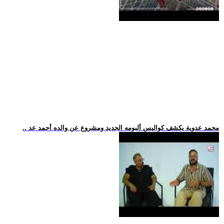
.. محمد عدوية يكشف كواليس ألبومه الجديد ومشروع عن والده أحمد عد