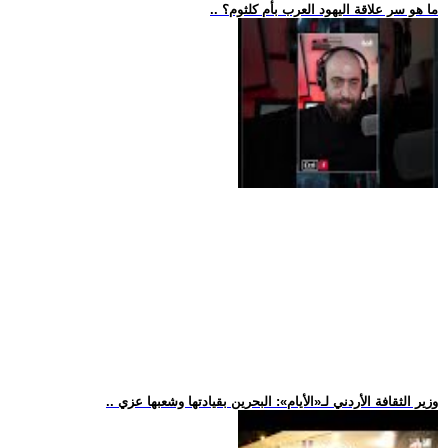
.. ما هو سر علاقة اليهود العرب بأم كلثوم؟
.. وزير الثقافة الأردني لـ«الأيام»: البحرين بقيادتها وشعبها عزي