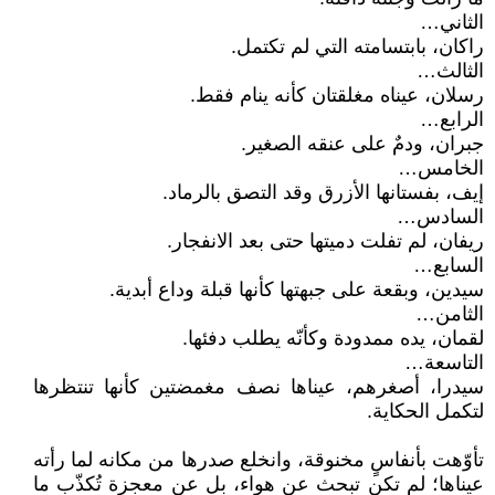
الثاني…
راكان، بابتسامته التي لم تكتمل.
الثالث…
رسلان، عيناه مغلقتان كأنه ينام فقط.
الرابع…
جبران، ودمٌ على عنقه الصغير.
الخامس…
إيف، بفستانها الأزرق وقد التصق بالرماد.
السادس…
ريفان، لم تفلت دميتها حتى بعد الانفجار.
السابع…
سيدين، وبقعة على جبهتها كأنها قبلة وداع أبدية.
الثامن…
لقمان، يده ممدودة وكأنّه يطلب دفئها.
التاسعة…
سيدرا، أصغرهم، عيناها نصف مغمضتين كأنها تنتظرها
لتكمل الحكاية.
تأوّهت بأنفاسٍ مخنوقة، وانخلع صدرها من مكانه لما رأته
عيناها؛ لم تكن تبحث عن هواء، بل عن معجزة تُكذّب ما