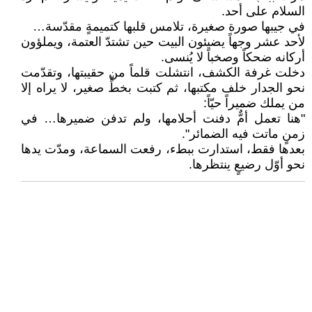
السلام على أحد.
في جيبها صورة صغيرة، تلامس قلبها كتميمةٍ مقدّسة…
لأحد عشر وجهاً يضيئون البيت حين تشتدّ العتمة، ويملؤون
أركانه ضحكاً وصخباً لا يُنسى.
دخلت غرفة الكشف، انتشلت قلماً من حقيبتها، وتقدّمت
نحو الجدار خلف مكتبها، ثم كتبت بخطٍّ صغير، لا يراه إلا
من يملك ضميراً حيّاً:
"هنا تعمل أمٌّ دفنت أحلامها، ولم تدفن ضميرها… في
زمنٍ ماتت فيه الضمائر".
بعدها فقط، استدارت ببطء، رفعت السماعة، ومدّت يدها
نحو أوّل رضيعٍ ينتظرها.