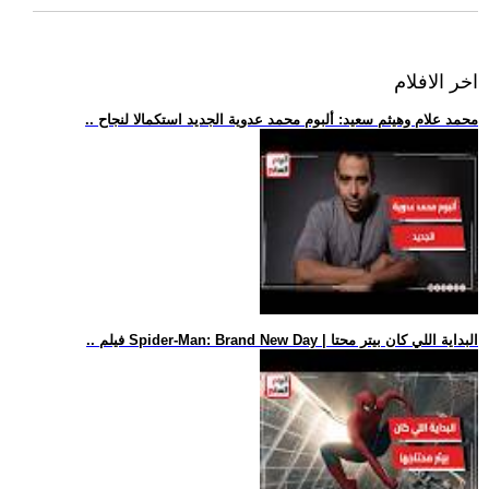
اخر الافلام
.. محمد علام وهيثم سعيد: ألبوم محمد عدوية الجديد استكمالا لنجاح
.. فيلم Spider-Man: Brand New Day | البداية اللي كان بيتر محتا