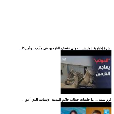
.. نشرة إخبارية | مليشيا الحوثي تقصف النازحين في مأرب.. وأميركا
.. -غزو سبتة-... ما خلفيات خطاب حاكم المدينة الإسبانية الذي أعق