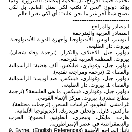
تحكمه حتمية الأرباح، بل تحكمه إمكانات الصيرورة. وكما
يؤكد دولوز: "نحن لا نكتب لكي نمثل العالم، بل لكي
نصبح شيئاً آخر غير ما نحن عليه"؛ أي لكي نغير العالم.
--------------------------------
المصادر والمراجع
المصادر العربية والمترجمة
ألتوسير، لويس. الأيديولوجيا وأجهزة الدولة الأيديولوجية.
بيروت: دار الطليعة.
دولوز، جيل. الاختلاف والتكرار. (ترجمة وفاء شعبان).
بيروت: المنظمة العربية للترجمة.
دولوز، جيل، وغوتاري، فيليكس. ألف هضبة: الرأسمالية
والفصام 2. (ترجمة ومراجعة نقدية).
دولوز، جيل، وغوتاري، فيليكس. ضد-أوديب: الرأسمالية
والفصام 1. بيروت: دار الطليعة.
دولوز، جيل، وغوتاري، فيليكس. ما هي الفلسفة؟ (ترجمة
مطاع صفدي). بيروت: مركز الإنماء القومي.
غرامشي، أنطونيو. كراسات السجن. (ترجمات مختلفة).
ماركس، كارل، وإنجلز، فريدريك. الأيديولوجيا الألمانية.
هارت، مايكل، ونيجري، أنطونيو. الجموع: الحرب
والديمقراطية في عصر الإمبراطورية.
ثانياً: المراجع الأجنبية (English References) 9. Byrne,