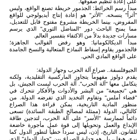
على إعادة تنظيم صفوفها.
مبدأ رسم الخرائط: الجذمور خريطة تصنع الواقع، وليس
"أثراً" ينسخه. "الأثر" هو إعادة إنتاج أيديولوجي للواقع
المفروض، بينما الخريطة مشروع مفتوح قابل للتعديل،
مما يمنح الباحث دور "المناضل الثوري" الذي يرسم
مسارات جديدة بدلاً من الاكتفاء بتفسير العالم.
مبدأ الديكالكومانيا: وهو رفض القوالب الجاهزة؛
فالجذمور يقاوم إسقاط النماذج المتعالية والنسخ الجامدة
على الواقع المادي الحي.
الجيوفلسفة.. صراع آلة الحرب وجهاز الدولة:
يقدم دولوز مفهوماً يتجاوز الماركسية التقليدية، ولكنه
يتكامل معها "آلة الحرب". آلة الحرب ليست الجيش، بل
هي "تجميعة" من البشر والأدوات والأفكار تتحرك في
"فضاء أملس" وتقاوم التخديد الذي تفرضه الدولة. من
منظور المادية التاريخية، يمكن قراءة هذا الصراع
كالتالي، الدولة (ممثلة لمصالح الطبقة السائدة) تسعى
دائماً لممارسة "الأسر" على آلة الحرب، لتدجين طاقة
الإبداع والعمل وتحويلها إلى قوة عمل مأجورة خاضعة
للقانون. التاريخ، إذن، ليس سرداً خطياً لتطور الدول كما
يرى هيغل، بل هو جدلية الصراع بين "جهاز الدولة" الذي