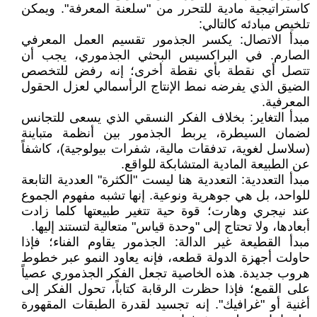
كاستراتيجية مادية للتحرر من "سلعنة المعرفة". ويمكن
تلخيص مبادئه كالتالي:
مبدأ الاتصال: يكسر الجذمور تقسيم العمل المعرفي
الصارم. في البراكسيس البحثي الجذموري، يجب أن
تتصل أي نقطة بأي نقطة أخرى؛ إنه رفض للتخصص
الضيق الذي يفرضه نمط الإنتاج الرأسمالي لعزل الحقول
المعرفية.
مبدأ التغاير: بخلاف الفكر النسقي الذي يسعى للتجانس
لضمان السيطرة، يربط الجذمور بين أنظمة متباينة
(سلاسل لغوية، تدفقات مالية، شفرات بيولوجية)، كاشفاً
عن الطبيعة المادية المتشابكة للواقع.
مبدأ التعددية: التعددية هنا ليست "الكثرة" العددية التابعة
للواحد، بل هي جوهرية ونوعية. إنها تشبه مفهوم الجموع
عند نيجري وهارت؛ قوة حية تتغير طبيعتها كلما زادت
أبعادها، ولا تحتاج إلى "وحدة قياس" متعالية لتستند إليها.
مبدأ القطيعة غير الدالة: الجذمور يقاوم الفناء؛ فإذا
حاولت أجهزة الدولة قطعه، فإنه يعاود النمو عبر خطوط
هروب جديدة. هذه الخاصية تجعل الفكر الجذموري عصياً
على القمع؛ فإذا حظرت الرقابة كتاباً، تحول الفكر إلى
أغنية أو "غرافيك". إنه تجسيد لقدرة الطبقات المقهورة