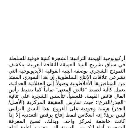
أركيولوجية الهيمنة التراتبية: الشجرة كبنية فوقية للسلطة
في سياق تشريح البنية العميقة للثقافة الغربية، يتكشف
النموذج الشجري بوصفه البنية الفوقية الأيديولوجية التي
تشرعن علاقات الإنتاج السلطوية. إن هذا النموذج، الممتد
من الميتافيزيقا الأفلاطونية وصولاً إلى العقلانية الحداثية،
يعمل كآلية لضبط "فائض المعنى" تماماً كما يضبط رأس
المال فائض القيمة. فلسفياً، تتأسس الشجرة على ثنائية
"الجذر/الفرع"؛ حيث تمارس الحقيقة المركزية (الأصل/
الجذر) هيمنة وجودية على الفروع. هذا النسق التراتبي
ليس بريئاً؛ إنه انعكاس لنمط إنتاج يرفض التعددية إلا إذا
كانت خاضعة لمركز واحد. وبذلك، تصبح المعرفة
الشجرية أداة لتكريس الهيمنة التي تضمن إعادة إنتاج