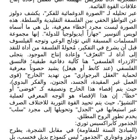
علاقات القوة القائمة.
عبر تحليله لـ "الصورة الدوغمائية للفكر"، يكشف دولوز
عن التواطؤ الخفي بين الفلسفة التقليدية والسلطة. هذه
الصورة ليست مجرد أخطاء معرفية، بل هي ما أسماه
لويس ألتوسير "جهازاً أيديولوجياً للدولة". إنها مجموعة
المسلمات المسبقة التي تؤدلج الوعي وتوجه الفيلسوف
قبل أن يشرع في التفكير، مُحولةً الفلسفة من أداة للنقد
إلى أداة لـ "التعرّف" وإعادة إنتاج الموجود. يتجلى
"الازدراء الفلسفي" هنا كآلية دفاعية طبقية؛ فالنسق
الفلسفي (عند كانط أو هيغل) يشيد حصوناً معرفية
لحماية "العقل البرجوازي" من تهديد "الخارج" (قوى
العمل غير المقيدة، الجسد، الجنون، والفكر البدوي)،
حيث يتم إقصاء هذا الخارج وتصنيفه كـ "فوضى" أو
"خطأ". إن هذا الإقصاء هو الوجه المعرفي لعملية
"التشيؤ"، حيث يتم تحييد القوة الثورية للاختلاف الصرف
عبر استيعابها في "الجدل" وتحويلها إلى مجرد "سلب"
يخدم تطور الروح المطلق.
الجذمور كأبراكسيس ثوري:
(المبادئ الستة للمقاومة) في مقابل الشجرة، يطرح
دولوز وغوتاري "الجذمور" ليس كنموذج بديل فحسب، بل