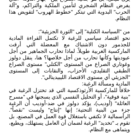
يفرض النظام الشجري لتأمين الملكية والتراكم، و"آلة
الحرب" البدوية التي تبتكر "خطوط الهروب" لتقويض هذا
النظام.
من "السياسة الكتلية" إلى "الثورة الجزيئية":
نحو اقتصاد سياسي للرغبة لا تكتمل القراءة المادية
للجذمور دون الاشتباك مع المعضلة التي أرقت
الماركسية الغربية طويلاً. لماذا تحارب الجماهير من أجل
عبوديتها وكأنها تحارب من أجل خلاصها؟ هنا، ينقل دولوز
وغوتاري الصراع من المستوى "الكتلي" مستوى الصراع
الطبقي التقليدي، الأحزاب، والنقابات إلى المستوى
"الجزيئي أي مستوى الاقتصاد الليبيدينالي".
المادية ومسألة الرغبة:
خلافاً للماركسية الأرثوذكسية التي قد تختزل الرغبة في
"بنية فوقية"، أو التحليل النفسي الذي يسجنها في "مسرح
العائلة" (أوديب)، يؤكد دولوز في ضد-أوديب أن الرغبة
جزء من البنية التحتية؛ إنها "إنتاج" وليست "نقصاً".
الرأسمالية لا تكتفي باستغلال قوة العمل في المصنع، بل
تقوم بـ "تخديد" الرغبة لضمان أن العامل يستهلك، ويطيع،
ويتماهى مع النظام.