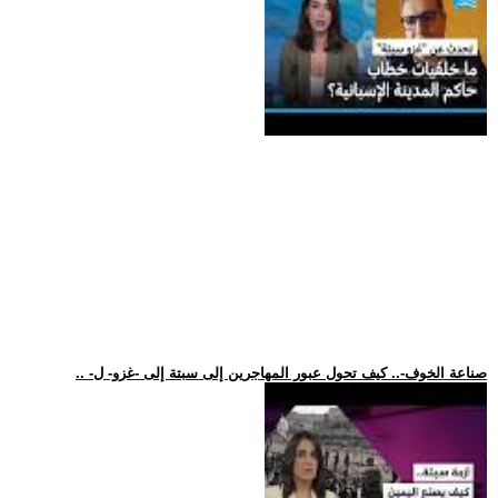
.. -صناعة الخوف-.. كيف تحول عبور المهاجرين إلى سبتة إلى -غزو- ل