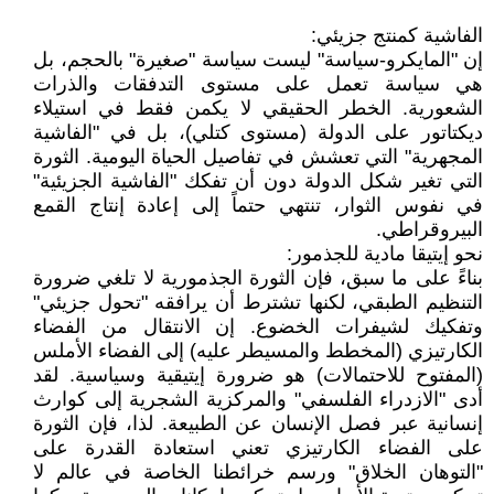
الفاشية كمنتج جزيئي:
إن "المايكرو-سياسة" ليست سياسة "صغيرة" بالحجم، بل
هي سياسة تعمل على مستوى التدفقات والذرات
الشعورية. الخطر الحقيقي لا يكمن فقط في استيلاء
ديكتاتور على الدولة (مستوى كتلي)، بل في "الفاشية
المجهرية" التي تعشش في تفاصيل الحياة اليومية. الثورة
التي تغير شكل الدولة دون أن تفكك "الفاشية الجزيئية"
في نفوس الثوار، تنتهي حتماً إلى إعادة إنتاج القمع
البيروقراطي.
نحو إيتيقا مادية للجذمور:
بناءً على ما سبق، فإن الثورة الجذمورية لا تلغي ضرورة
التنظيم الطبقي، لكنها تشترط أن يرافقه "تحول جزيئي"
وتفكيك لشيفرات الخضوع. إن الانتقال من الفضاء
الكارتيزي (المخطط والمسيطر عليه) إلى الفضاء الأملس
(المفتوح للاحتمالات) هو ضرورة إيتيقية وسياسية. لقد
أدى "الازدراء الفلسفي" والمركزية الشجرية إلى كوارث
إنسانية عبر فصل الإنسان عن الطبيعة. لذا، فإن الثورة
على الفضاء الكارتيزي تعني استعادة القدرة على
"التوهان الخلاق" ورسم خرائطنا الخاصة في عالم لا