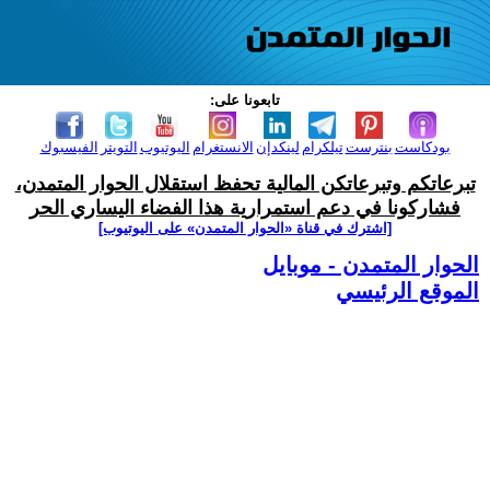
تابعونا على:
بودكاست
بنترست
تيلكرام
لينكدإن
الانستغرام
اليوتيوب
التويتر
الفيسبوك
تبرعاتكم وتبرعاتكن المالية تحفظ استقلال الحوار المتمدن،
فشاركونا في دعم استمرارية هذا الفضاء اليساري الحر
[اشترك في قناة ‫«الحوار المتمدن» على اليوتيوب]
الحوار المتمدن - موبايل
الموقع الرئيسي