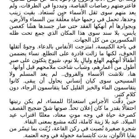
فاعترضتهم رصاصات القناصة، وتبددوا في الطرقات، ولم
يعد منهم سوى ثقل الأسماء حين تُستعاد. بقيت زينب
وحدها، تحمل في رحمها حياة معلّقة بين السماء والأرض،
وبجوارها أم أنهكها الفقد حتى صار جسدها هشًا كغصن
يابس، بلا سند سوى هذا المكان الذي جمع تحت ظله
المكسورين من كل الجهات.
في باحة الكنيسة، امتزجت الأنفاس بالدعاء. وجوهٌ أثقلها
الخوف، لكنها ما زالت قادرة على التطلع. نساء يضممن
أطفالًا أنهكهم الهلع وليالٍ بلا نوم، شيوخ يتكئون على صبرٍ
أطول من أعمارهم، وشباب شاخت ملامحهم قبل أوانها.
هنا، تلاشت الأسماء والفروق.. لم يعد المسلم ولا
المسيحي سوى كيان إنساني يحاول أن يبقى. كانوا
يتقاسمون الماء والخبز القليل كما يتقاسمون الرجاء، دون
كلامٍ كثير.
حين دقّت الأجراس استعدادًا للمساء، لم يكن رنينها
احتفالًا بقدر ما كان إعلان تحدٍّ. صوتها شقّ ضجيج القصف
كصرخة حياة في وجه موتٍ معتاد، معلنًا اقتراب عيد
الميلاد. عيد بلا زينة كاملة، لكنه مشبع بمعنى البقاء.
شجرة صغيرة نُصبت في ركن القاعة، زُيّنت بما تيسّر من
بقايا الألوان، بدت كابتسامة خجولة في وجه العتمة.