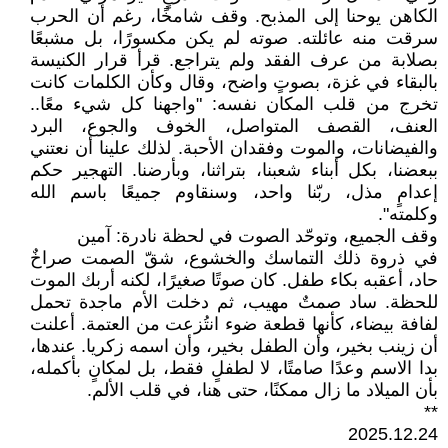
الكاهن يوحنا إلى المذبح. وقف شامخًا، رغم أن الحرب
سرقت منه عائلته. صوته لم يكن مكسورًا، بل مشبعًا
بصلابة من عرف الفقد ولم يتراجع. قرأ قرار الكنيسة
بالبقاء في غزة، بصوتٍ واضح، وقال وكأن الكلمات كانت
تخرج من قلب المكان نفسه: "واجهنا كل شيء معًا..
العنف، القصف المتواصل، الخوف والجوع، البرد
والفيضانات، والموت وفقدان الأحبة. لذلك علينا أن نعتني
ببعضنا، بكل أبناء شعبنا، بتراثنا، وبأرضنا. التهجير حكم
إعدامٍ مذل، ربّنا واحد، وسنقاوم جميعًا باسم الله
وكلمته".
وقف الجميع، وتوحّد الصوت في لحظة نادرة: آمين
في ذروة ذلك التماسك والخشوع، شقّ الصمت صراخٌ
حاد، أعقبه بكاء طفل. كان صوتًا صغيرًا، لكنه أربك الموت
للحظة. ساد صمتٌ مهيب، ثم دخلت الأم ماجدة تحمل
لفافة بيضاء، كأنها قطعة ضوء انتُزعت من العتمة. أعلنت
أن زينب بخير، وأن الطفل بخير، وأن اسمه زكريا. عندها،
بدا الاسم وعدًا صامتًا، لا لطفلٍ فقط، بل لمكانٍ بأكمله،
بأن الميلاد ما زال ممكنًا، حتى هنا، في قلب الألم.
**
2025.12.24