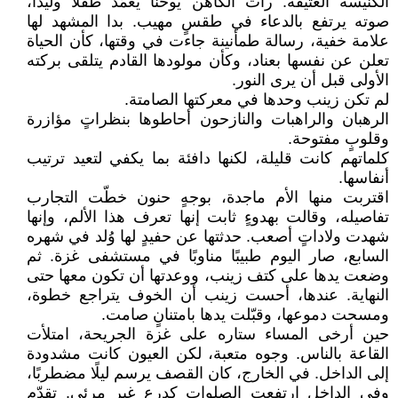
الكنيسة العتيقة. رأت الكاهن يوحنا يعمّد طفلًا وليدًا،
صوته يرتفع بالدعاء في طقسٍ مهيب. بدا المشهد لها
علامة خفية، رسالة طمأنينة جاءت في وقتها، كأن الحياة
تعلن عن نفسها بعناد، وكأن مولودها القادم يتلقى بركته
الأولى قبل أن يرى النور.
لم تكن زينب وحدها في معركتها الصامتة.
الرهبان والراهبات والنازحون أحاطوها بنظراتٍ مؤازرة
وقلوبٍ مفتوحة.
كلماتهم كانت قليلة، لكنها دافئة بما يكفي لتعيد ترتيب
أنفاسها.
اقتربت منها الأم ماجدة، بوجهٍ حنون خطّت التجارب
تفاصيله، وقالت بهدوءٍ ثابت إنها تعرف هذا الألم، وإنها
شهدت ولاداتٍ أصعب. حدثتها عن حفيدٍ لها وُلد في شهره
السابع، صار اليوم طبيبًا مناوبًا في مستشفى غزة. ثم
وضعت يدها على كتف زينب، ووعدتها أن تكون معها حتى
النهاية. عندها، أحست زينب أن الخوف يتراجع خطوة،
ومسحت دموعها، وقبّلت يدها بامتنانٍ صامت.
حين أرخى المساء ستاره على غزة الجريحة، امتلأت
القاعة بالناس. وجوه متعبة، لكن العيون كانت مشدودة
إلى الداخل. في الخارج، كان القصف يرسم ليلًا مضطربًا،
وفي الداخل ارتفعت الصلوات كدرعٍ غير مرئي. تقدّم