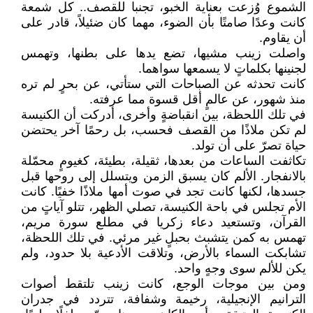
الشموع وُزعت بعناية الخبو، تجنبا للقصف.. كل شمعة
كانت وعدًا صامتًا بأن الضوء، مهما كان ضئيلاً، قادر على
أن يقاوم.
واصلت زينب مشيها، تضع يدها على بطنها، وتهمس
لجنينها بكلماتٍ لا يسمعها سواهما.
كانت تحدثه عن الصباحات التي ستأتي، عن بحرٍ لم تره
منذ شهور، عن عالمٍ أقل قسوة مما عرفته.
في تلك اللحظة، بين انقباضةٍ وأخرى، أدركت أن الكنيسة
لم تكن ملاذًا من القصف فحسب، بل رحمًا آخر يحتضن
حياة تصرّ على أن تولد.
تكاثفت الساعات من بعدها، ثقيلة، بطيئة، كغيومٍ محمّلة
بالانفجار. الألم كان يسبق الزمن ويتسلل إلى روحها قبل
جسدها، لكنها كانت تجد في صوت أمها ملاذًا خفيًا. كانت
الأم تجلس في باحة الكنيسة، تصلي الظهر، تتلو آياتٍ من
القرآن، وتستعيد دعاء زكريا في مطلع سورة مريم،
تهمس به كمن يتشبث بحبلٍ غير مرئي. في تلك اللحظة،
تشابكت السماء بالأرض، وتلاقت الأدعية بلا حدود، ولم
يكن للألم سوى وجهٍ واحد.
ومن بين موجات الوجع، كانت زينب تلتقط أصوات
الترانيم الإنجيلية، رخيمة وشفافة، تتردد في جدران