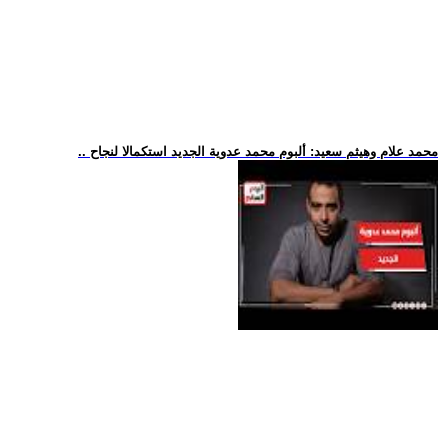
.. محمد علام وهيثم سعيد: ألبوم محمد عدوية الجديد استكمالا لنجاح