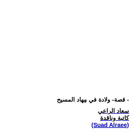
قصة- ولادة في مِهاد المسيح -
سعاد الراعي
كاتبة وناقدة
(Suad Alraee)