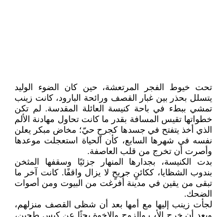
تحت خيوط الفجر المرتعشة، حين كان الضوء الوليد
يتسلل بحذر بين غبار القصف ورائحة البارود، كانت زينب
تمشي ببطء في باحة كنيسة العائلة المقدسة. لم تكن
خطواتها تقيس المسافة بقدر ما كانت تحاول مهادنة الألم
الذي أخذ يتفتح في جسدها كجرحٍ حيّ؛ مخاض مبكر يعلن
نفسه في شهرها السابع، كأن الحياة استعجلت موعدها
وأصرت أن تخرج من قلب العاصفة.
بدت الكنيسة، بجدارها المنهار جزئيًا وسقفها المثخن
بندوب الشظايا، ككائنٍ جريحٍ لا يزال واقفًا. كانت آخر ما
تبقى من يقين في مدينة أُفرغت من البيوت ومن أصوات
الضحك.
لجأت زينب إليها مع أمها بعد أن شظى القصف منزلهم،
وبعد أن خرج الأب والزوج والإخوة بحثًا عن كيس طحين،