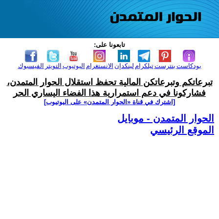
تابعونا على:
بودكاست
بنترست
تيلكرام
لينكدإن
الانستغرام
اليوتيوب
التويتر
الفيسبوك
تبرعاتكم وتبرعاتكن المالية تحفظ استقلال الحوار المتمدن،
فشاركونا في دعم استمرارية هذا الفضاء اليساري الحر
[اشترك في قناة ‫«الحوار المتمدن» على اليوتيوب]
الحوار المتمدن - موبايل
الموقع الرئيسي