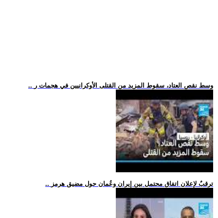
.. وسط نقص العتاد، سقوط المزيد من القتلى الأوكرانيين في هجمات ر
.. ترقبٌ لإعلان اتفاق محتمل بين إيران وعُمان حول مضيق هرمز