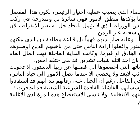
عصاء الذي يصيب عملية اختيار الرئيس، لكون هذا المفصل
كما يؤكدها منطق الامور فهي سائرة بل ومندرجة في ركب
لوزراء، الذي لا يؤمل بايجاد حل له بغير الانفراط، لان
ذي سجله عبر الزمن.
 وعليه صار لديهم فهماً بل قناعة مطلقة بان الذي مكنهم
ستور واغفلوا ارادة الناس حتى من ناخبيهم الذين اوصلوهم
نادق او غيرها. وكانت البداية العاجلة نهب المال العام
ة بان احد قتلة شباب تشرين قد لقى حتفه امس.
تها التي اخضعوها الى فصلها عن ربها الدستور. اذ تحولت
ب لايعد ولا يحصى الا عندما تصل الامور الى حياة الناس،
 الفاعل رغم ان الحبل على رقابهم بيد انهم قد استفادوا
سساتهم الفاشلة الفاقدة للشرعية الشعبية قد اندحرت ! ..
م الانتخابية. ولا ننسى الاستعصاع هذه المرة لدى الاغلبية
.