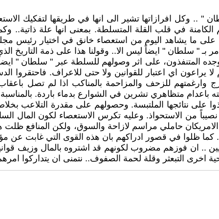
 " .. وكل افرازاتها تشير الى انها في طريقها لتفكيك الاست
الكامنة في قلب القلة المتسلطة. بمعنى انها علة ذاتية.. و
على ما يشاهد اليوم من استعصاء خانق في اختيار رئيس مجلس ا
 بـ " سلطان " ايضاً ليس الا.. وقولنا هذا على ذمة التاريخ ال
ده المتنفذون، على اثر وصولهم للسلطة عبر " سلطان " ايضاً..
لا يراعون اي اعتبار للقوانين ولا حتى للاعراف. فاحتقروا الد
 وارغمتهم للزحف والمزاحمة بالمناكب اذا لم تصل باعقاب الب
ته باعدام متظاهري تشرين في الشوارع بدماء باردة. بالمناسب
وا على نتائجها الملتبسة. وحصولهم على مقدرة التلاعب بخلاصا
صيباً من الاستحواذ. وعليه تكرس الاستعصاء لكون المال السائ
 الامريكان حاملي مراسم لازاحة والسوق، ولكن المنافع ظلت هي
ن. كما ظلوا في قصور ادراكهم بان هذه القوى التي غابت عن مؤ
اقيين .. ان فوزهم مضروب لكونهم قد اشتروه بالمال وزيف قوانينه
ة اخرى التبعثر وقلة لحمة الصفوف.. نتمنى ان يتداركوا امرهم