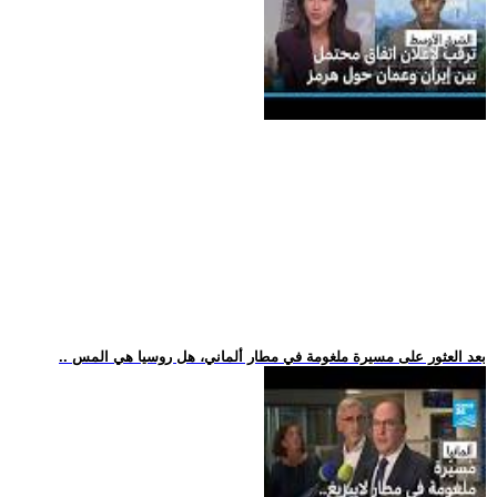
.. بعد العثور على مسيرة ملغومة في مطار ألماني، هل روسيا هي المس