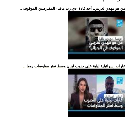
.. من هو مهدي لعريبي، أحد قادة -دي.زيد مافيا- المفترضين الموقوف
.. غارات إسرائيلية ليلية على جنوب لبنان وسط تعثر مفاوضات روما