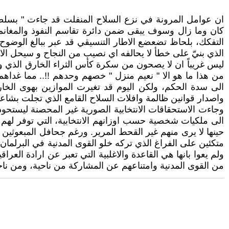
ان عوامل المرونة في نزع السلاح المنفلت قد جاءت " بسلطان
كان وما زال وسوف يبقى ضمن دائرة تقاسم النفوذ والمغانم 
التفكك، بلحاظ تضعضع الاطار التنسيقي قد عبر ببالغ الوضوح 
الذي بنيّ على خطأ لا يحالفه اي نصيب من النجاح و سيحل الامر
ليس غريباً ان لا يصحون من سكرة كأس الثراء الخارق الذي وج
من هذا ما هو الا " نعيم منزل " خصهم وحدهم !!.. مما غداهم 
الى سدة الحكم، ولكن اليوم قد تغيرت الموازين بهوى الخارج
واصدار قوانين ظالمة وافلات السلاح القامع الذي تجلت بشاع
وجاءت الاستحقاقات الانتخابية الصورية غير المحصنة ليستحوذ
الى ملكيات شخصية حسب اوزانهم الانتخابية، التي توفر لهم ن
حينها لا يرى منهم غير القحط المرير. ورغم جحافل المبعوثين
متكئين على الفراغ الذي تركه خلو القوى المدنية في البرلما
ولم يعوا بانها هي القاعدة والاغلبية التي تعبر عن ارادة العر
من القوى المدنية وامتناعهم عن المشاركة من ناحية، ومن ناحي