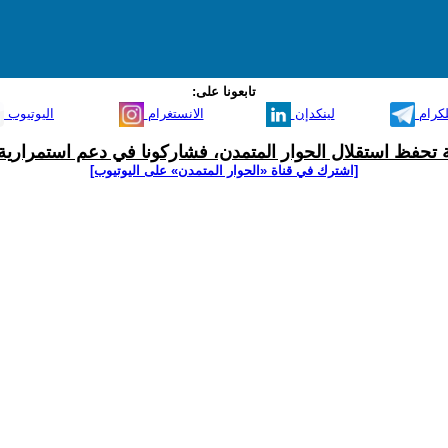
تابعونا على:
لكرام
لينكدإن
الانستغرام
اليوتيوب
ية تحفظ استقلال الحوار المتمدن، فشاركونا في دعم استمرارية 
[اشترك في قناة ‫«الحوار المتمدن» على اليوتيوب]