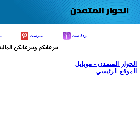
بودكاست
بنترست
تي
تبرعاتكم وتبرعاتكن المال
الحوار المتمدن - موبايل
الموقع الرئيسي