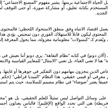
لحياة الاجتماعية برمتها. يشير مفهوم "المصنع الاجتماعي" إلى
لمستخدم بكتابة تعليق، أو مشاركة صورة، أو حتى التوقف لمشا
الجديد.
عمل اقتصاد الانتباه وفق منطق الاستحواذ اللحظي؛ فالمحتوى الع
حتوى ليكون قابلاً للاستهلاك الفوري دون تمحيص. يؤدي هذا إل
ويُقدم كـ "كبسولات" معلوماتية معزولة، مما يحول المعرفة إلى
ن دونو) في كتابه "نظام التفاهة". يرى دونو أننا نعيش في مرحل
 هنا لا تعني الغباء، بل تعني "الامتثال" للمعايير القياسية وال
ق معرفي أو قيمي حقيقي. هذا النظام "الميديا قراطي" (حكم 
ً عميقاً يعتبر "ضوضاء" في نظام مصمم للسلاسة، حيث يتم است
م" على وسائل التواصل ليس تمثيلاً للعلم الحقيقي، بل هو "مح
طة) هي التي تحدد الواقع (الإقليم)؛ فالناس يعدلون أجسا