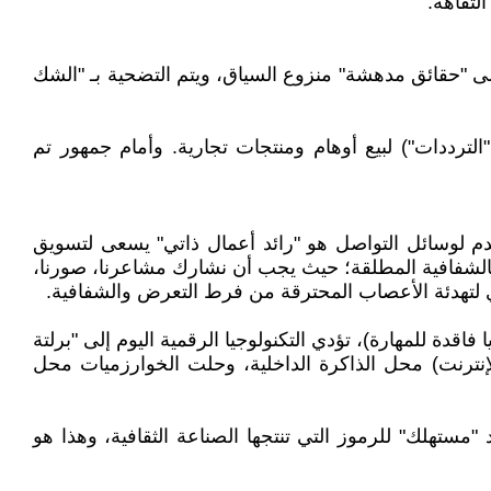
لتفاهة.
لى "حقائق مدهشة" منزوع السياق، ويتم التضحية بـ "الشك
لترددات") لبيع أوهام ومنتجات تجارية. وأمام جمهور تم
دم لوسائل التواصل هو "رائد أعمال ذاتي" يسعى لتسويق
بالشفافية المطلقة؛ حيث يجب أن نشارك مشاعرنا، صورنا،
ري لتهدئة الأعصاب المحترقة من فرط التعرض والشفافية.
ا فاقدة للمهارة)، تؤدي التكنولوجيا الرقمية اليوم إلى "برلتة
إنترنت) محل الذاكرة الداخلية، وحلت الخوارزميات محل
مستهلك" للرموز التي تنتجها الصناعة الثقافية، وهذا هو