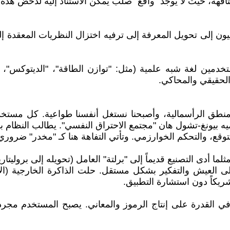
لتافهة، حيث لا يوجد "واقع" صلب يمكن الاستناد إليه لدحض هذه ا
ون إلى تحويل المعرفة إلى ترفيه اختزال النظريات المعقدة إ
خدمين لغة شبه علمية (مثل: "توازن الطاقة"، "الديتوكس"، "ا
 الحقيقي والمحاكي.
ن منطق الرأسمالية، وأصبحنا نستغل أنفسنا طواعية. كل مستخ
يه بيونغ-تشول هان "مجتمع الاحتراق النفسي". يطالب النظام 
لتوقع، والتحكم الخوارزمي. وتأتي التفاهة هنا كـ "مخدر" ضرو
لما أدى التصنيع قديماً إلى "برلتة" العامل (تحويله إلى بروليتاري
لى العيش والتفكير بشكل مستقل. حلت الذاكرة الخارجية (ال
ريكاً دون استشارة التطبيق.
ي القدرة على إنتاج الرموز والمعاني. يصبح المستخدم مجرد "