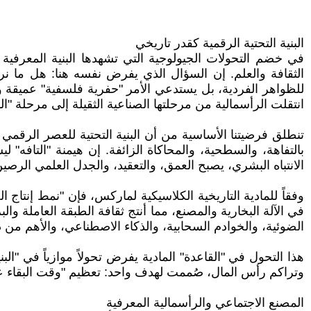
البنية التحتية الرقمية كقدر تاريخي
في خضم التحولات الجيولوجية التي تشهدها البنية المعرفية
الثقافة والعلم. إن السؤال الذي يفرض نفسه هنا: هل ما ن
للظواهر الفردية، بل يستدعي الأمر "حفرية فلسفية" عميقة و
انتقلت الرأسمالية من مرحلتها الصناعية الثقيلة إلى مرحلة "ال
تنطلق فرضيتنا الأساسية من أن البنية التحتية للعصر الرقمي -
بالتفاهة، والسطحية، والمحاكاة الزائفة. إن هيمنة "التافه
الانتباه البشري، يصبح العمق، والتعقيد، والجدل العلمي الر
وفقاً للمادية التاريخية الكلاسيكية لماركس، فإن "نمط إنتاج ا
في الآلة البخارية والمصنع، مما أنتج ثقافة الطبقة العاملة والب
الضوئية، والخوادم السحابية، والذكاء الاصطناعي، والأهم من ذ
هذا التحول في "القاعدة" المادية يفرض تحولاً موازياً في "ا
وتراكم رأس المال، صُممت لهدف واحد: تعظيم "وقت البقاء على
المصنع الاجتماعي والرأسمالية المعرفية