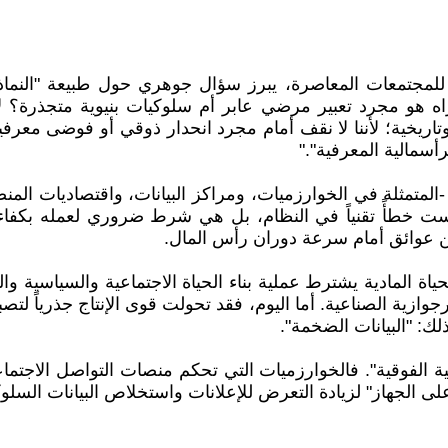
 للمجتمعات المعاصرة، يبرز سؤال جوهري حول طبيعة "النماذج
راه هو مجرد تعبير مرضي عابر أم سلوكيات بنيوية متجذرة؟
تاريخية؛ لأننا لا نقف أمام مجرد انحدار ذوقي أو فوضى معرف
رأسمالية المعرفية"."
المتمثلة في الخوارزميات، ومراكز البيانات، واقتصاديات المنص
" ليست خطأً تقنياً في النظام، بل هي شرط ضروري لعمله بكفا
صين عوائق أمام سرعة دوران رأس المال.
لحياة المادية يشترط عملية بناء الحياة الاجتماعية والسياسية 
رجوازية الصناعية. أما اليوم، فقد تحولت قوى الإنتاج جذرياً لتص
لك: "البيانات الضخمة".
لبنية الفوقية". فالخوارزميات التي تحكم منصات التواصل الاجت
 الجهاز" لزيادة التعرض للإعلانات واستخلاص البيانات السلوك