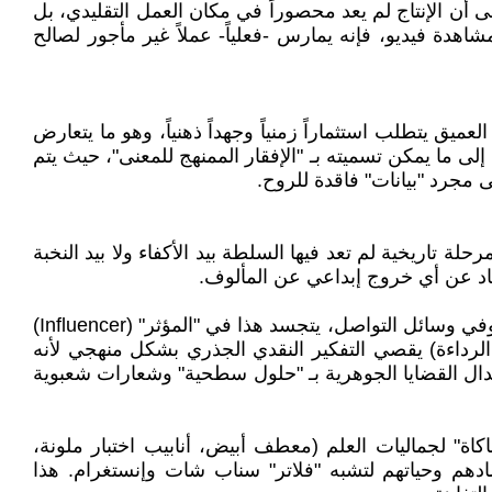
 أن الإنتاج لم يعد محصوراً في مكان العمل التقليدي، بل
هدة فيديو، فإنه يمارس -فعلياً- عملاً غير مأجور لصالح
ميق يتطلب استثماراً زمنياً وجهداً ذهنياً، وهو ما يتعارض
ى ما يمكن تسميته بـ "الإفقار الممنهج للمعنى"، حيث يتم
 مجرد "بيانات" فاقدة للروح.
ة تاريخية لم تعد فيها السلطة بيد الأكفاء ولا بيد النخبة
ابتعاد عن أي خروج إبداعي عن المألوف.
تشرح أطروحة دونو كيف أن المؤسسات الحديثة تفضل الأشخاص الذين ينجزون مهامهم دون التفكير في جوهرها أو غايتها. وفي وسائل التواصل، يتجسد هذا في "المؤثر" (Influencer)
الرداءة) يقصي التفكير النقدي الجذري بشكل منهجي لأنه
بدال القضايا الجوهرية بـ "حلول سطحية" وشعارات شعبوية
اكاة" لجماليات العلم (معطف أبيض، أنابيب اختبار ملونة،
دهم وحياتهم لتشبه "فلاتر" سناب شات وإنستغرام. هذا