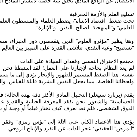
الانفصال عن الواقع المادي يخلق بيئة خصبة لانتشار النماذج ا
تسليع العلم والأزمة المعرفية
تحت ضغط "اقتصاد الانتباه"، يضطر العلماء والمبسطون العلمي
العلمي" و"المنهجية" لصالح "اليقين" و"الإثارة".
وهنا يظهر "مؤثرو العلوم" الذين يتقمصون دور الخبراء، مست
"تسطيح" وعيه النقدي، تتلاشى القدرة على التمييز بين العالِم
مجتمع الاحتراق النفسي وفقدان السيادة على الذات
لم يعد النظام بحاجة لإجبارنا على العمل؛ لقد استبطنا نح
نفسه. هذا الضغط المستمر للظهور والإنجاز يؤدي إلى ما يسم
ولحظاتنا الخاصة، مما يجعل النفس البشرية قابلة للقياس، وا
يقدم (برنارد ستيغلر) التحليل المادي الأكثر دقة لهذه الحالة؛ فمث
الحساسية" والشعور. نحن نفقد المعرفة الحياتية والقدرة ع
الذوق الشخصي، فلم نعد نعرف كيف نختار فيلماً أو وجبة أو ش
يؤدي هذا الاعتماد الكلي على الآلة إلى "بؤس رمزي" وفقر ف
"المرض" الحقيقي: عجز الذات عن التفرد والإنتاج الروحي.