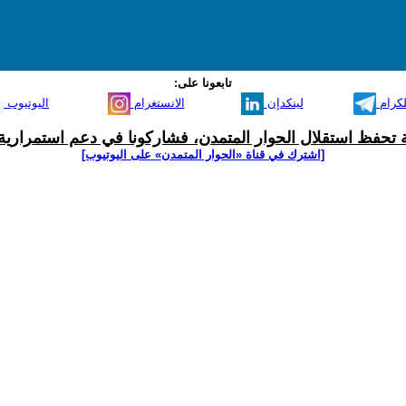
تابعونا على:
لكرام
لينكدإن
الانستغرام
اليوتيوب
ية تحفظ استقلال الحوار المتمدن، فشاركونا في دعم استمرارية 
[اشترك في قناة ‫«الحوار المتمدن» على اليوتيوب]