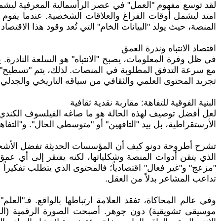
لقد توسع مفهوم "العمل" في عصر الرأسمالية المعرفية ليشمل ا
امتد ليشمل أوقات الفراغ والعلاقات الشخصية. عندما يقوم ا
المنصة، حيث يولد "البيانات الخام" التي تُعد وقود هذا الاقتصاد 
اقتصاد الانتباه وندرة العمق
في ظل وفرة المعلومات، يصبح "الانتباه" هو السلعة النادرة. ي
مع سرعة التدفق المطلوبة في المنصات. لذلك، يتم "تسطيح" الم
تجريد المحتوى العلمي والثقافي من سياقه التاريخي والجدلي، 
البنية الفوقية للتفاهة: مقاربة نقدية ثقافية
لعل أفضل توصيف لهذه الحالة هو ما صاغه الفيلسوف الكندي (آلا
الأرستقراطية، بل بيد "التافهين" أو "متوسطي الحال". و"التفاهة"
الذي يتقن أدوات المنصة وشكلياتها، لكنه يفتقر إلى أي عم
"مزعج" و"غير فعال" اقتصادياً؛ فالمحتوى الذي يتطلب تفكيرا
تداعب المشاعر بدلاً من العقل.
وفي عالم المحاكاة، تفقد العلامة ارتباطها بالواقع. فـ"العل
موسيقى تشويقية) دون جوهر. أصبحت الصورة الرقمية (الخري