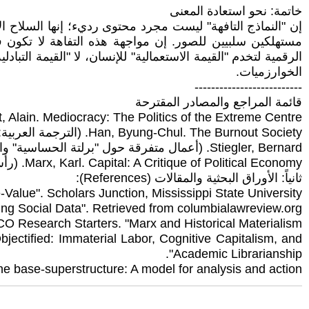
خاتمة: نحو استعادة المعنى
إن "النماذج التافهة" ليست مجرد محتوى رديء؛ إنها السلاح ال
مستهلكين سلبيين للصور. إن مواجهة هذه التفاهة لا تكون فق
الرقمية لتخدم "القيمة الاستعمالية" للإنسان، لا "القيمة التب
الخوارزميات.
--------------------------
قائمة المراجع والمصادر المقترحة
Deneault, Alain. Mediocracy: The Politics of the Extreme Centre. (الترجمة العربية: "نظام التفاهة"، د
Han, Byung-Chul. The Burnout Society. (الترجمة العربية: "مجتمع الاحتراق النفسي"، دار معنى).
Stiegler, Bernard. (أعمال متفرقة حول "برلتة الحساسية" والتكنولوجيا).
Marx, Karl. Capital: A Critique of Political Economy. (رأس المال).
ثانياً: الأوراق البحثية والمقالات (References):
Value". Scholars Junction, Mississippi State University.
ng Social Data". Retrieved from columbialawreview.org.
 Research Starters. "Marx and Historical Materialism".
jectified: Immaterial Labor, Cognitive Capitalism, and
Academic Librarianship".
he base-superstructure: A model for analysis and action".