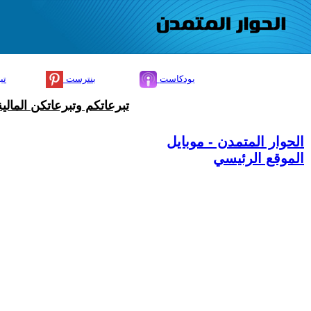
بودكاست
بنترست
تي
تبرعاتكم وتبرعاتكن المال
الحوار المتمدن - موبايل
الموقع الرئيسي