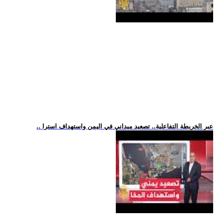
.. عبر الخريطة التفاعلية.. تصعيد ميداني في اليمن واستهداف استرا