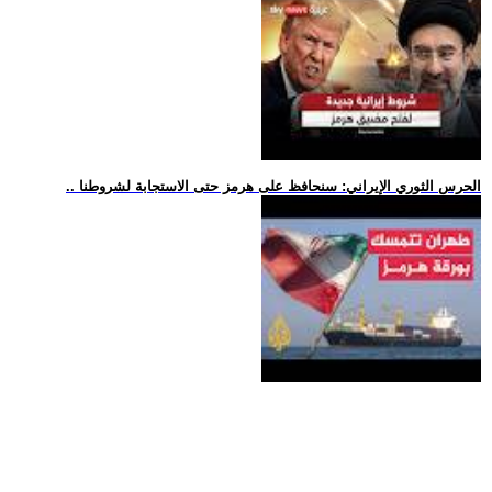
.. الحرس الثوري الإيراني: سنحافظ على هرمز حتى الاستجابة لشروطنا