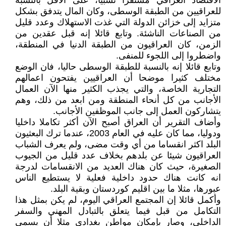
الاقتصاد العراقي مستقرا نسبيا، على الأقل بالنسبة
للعراقيين من الطبقة الوسطى، وكان المال يتدفق بشكل
متزايد إلى خزائن الدولة التي غذت الاستهلاك وعدد قليل
من الصناعات الناشئة. وتابع قائلا إنه قبل عقدين من
الزمن، كان العراقيون من الطبقة الدنيا في المنطقة،
واضطروا إلى اللجوء للمنفى.
وتابع قائلا إنه بالنسبة للطبقة الوسطى حاليا، فان الوضع
مختلف كثيرا موضحا أن العراقيين يفتحون اعمالهم
التجارية الخاصة، والتي يجذب الكثير منها الآن العمال
الأجانب من كل أنحاء المنطقة ومن ابعد من ذلك، وهم
يتشاركون العمل إلى جانب الموظفين الأجانب.
وأضاف التقرير أن العراق أصبح الآن أكثر تكاملا داخليا
ودوليا، مما كان عليه في العام 2003، عندما ترك البعثيون
البلد اكثر انقساما من أي وقت مضى، ولم يعرف الشباب
العراقيون شيئا عن بلدهم بخلاف عدد قليل من الجيوب
الصغيرة، حيث كان هناك العديد من الانقسامات لدرجة
انه كانت هناك حدود داخلية فعلية لا يستطيع الناس
عبورها، مثلا ما بين اقليم كوردستان وبقية البلد.
وأكمل قائلا إن المجتمع العراقي اليوم، لم يكن بمثل هذا
التكامل من قبل فيما يتعلق بالتبادل المهني والسفر
الداخلي، وصار بإمكان مواطن بغدادي مثلا أن يسمي