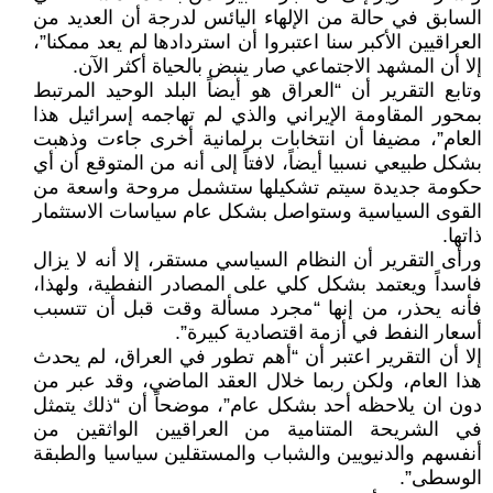
السابق في حالة من الإلهاء اليائس لدرجة أن العديد من
العراقيين الأكبر سنا اعتبروا أن استردادها لم يعد ممكنا”،
إلا أن المشهد الاجتماعي صار ينبض بالحياة أكثر الآن.
وتابع التقرير أن “العراق هو أيضاً البلد الوحيد المرتبط
بمحور المقاومة الإيراني والذي لم تهاجمه إسرائيل هذا
العام”، مضيفا أن انتخابات برلمانية أخرى جاءت وذهبت
بشكل طبيعي نسبيا أيضاً، لافتاً إلى أنه من المتوقع أن أي
حكومة جديدة سيتم تشكيلها ستشمل مروحة واسعة من
القوى السياسية وستواصل بشكل عام سياسات الاستثمار
ذاتها.
ورأى التقرير أن النظام السياسي مستقر، إلا أنه لا يزال
فاسداً ويعتمد بشكل كلي على المصادر النفطية، ولهذا،
فأنه يحذر، من إنها “مجرد مسألة وقت قبل أن تتسبب
أسعار النفط في أزمة اقتصادية كبيرة”.
إلا أن التقرير اعتبر أن “أهم تطور في العراق، لم يحدث
هذا العام، ولكن ربما خلال العقد الماضي، وقد عبر من
دون ان يلاحظه أحد بشكل عام”، موضحاً أن “ذلك يتمثل
في الشريحة المتنامية من العراقيين الواثقين من
أنفسهم والدنيويين والشباب والمستقلين سياسيا والطبقة
الوسطى”.