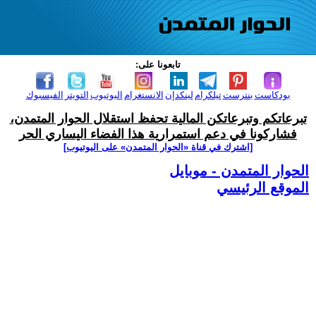
تابعونا على:
بودكاست
بنترست
تيلكرام
لينكدإن
الانستغرام
اليوتيوب
التويتر
الفيسبوك
تبرعاتكم وتبرعاتكن المالية تحفظ استقلال الحوار المتمدن،
فشاركونا في دعم استمرارية هذا الفضاء اليساري الحر
[اشترك في قناة ‫«الحوار المتمدن» على اليوتيوب]
الحوار المتمدن - موبايل
الموقع الرئيسي