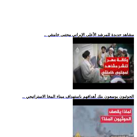
.. مشاهد جديدة للمرشد الأعلى الإيراني مجتبى خامنئي
.. الحوثيون يوسعون بنك أهدافهم باستهداف ميناء المخا الاستراتيجي