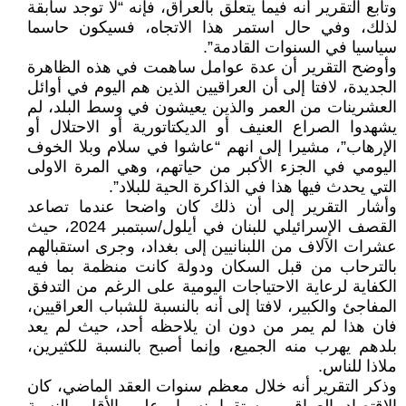
وتابع التقرير أنه فيما يتعلق بالعراق، فإنه “لا توجد سابقة
لذلك، وفي حال استمر هذا الاتجاه، فسيكون حاسما
سياسيا في السنوات القادمة”.
وأوضح التقرير أن عدة عوامل ساهمت في هذه الظاهرة
الجديدة، لافتا إلى أن العراقيين الذين هم اليوم في أوائل
العشرينات من العمر والذين يعيشون في وسط البلد، لم
يشهدوا الصراع العنيف أو الديكتاتورية أو الاحتلال أو
الإرهاب”، مشيرا إلى انهم “عاشوا في سلام وبلا الخوف
اليومي في الجزء الأكبر من حياتهم، وهي المرة الاولى
التي يحدث فيها هذا في الذاكرة الحية للبلاد”.
وأشار التقرير إلى أن ذلك كان واضحا عندما تصاعد
القصف الإسرائيلي للبنان في أيلول/سبتمبر 2024، حيث
عشرات الآلاف من اللبنانيين إلى بغداد، وجرى استقبالهم
بالترحاب من قبل السكان ودولة كانت منظمة بما فيه
الكفاية لرعاية الاحتياجات اليومية على الرغم من التدفق
المفاجئ والكبير، لافتا إلى أنه بالنسبة للشباب العراقيين،
فان هذا لم يمر من دون ان يلاحظه أحد، حيث لم يعد
بلدهم يهرب منه الجميع، وإنما أصبح بالنسبة للكثيرين،
ملاذا للناس.
وذكر التقرير أنه خلال معظم سنوات العقد الماضي، كان