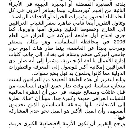
بلدته الصغيرة المفضلة أو البحيرة الجبلية في الأجزاء
النائية من إقليم كوردستان، بينما يسافر آخرون في كل
أنحاء البلد لحضور مؤتمرات الخبراء أو الأحداث الرياضية.
وتناول التقرير أيضا تنامي ظاهرة سفر الشباب العراقيين
إلى الخارج وخصوصا الخليج وشرق آسيا وأوروبا، كما
جرى افتتاح أول جامعة أميركية في العراق في العام
2006 في محافظة السليمانية، وهو مكان مستقر
ومرحب بعيداً عن العاصمة، بينما صار هناك اليوم حرم
جامعي أميركي ضخم ومتنام في بغداد، إلى جانب كليات
إدارة الأعمال باللغة الإنجليزية، مشيراً إلى أنه صار لدى
العراقيين إمكانية أكبر للوصول إلى المعرفة والتطورات
الدولية مما كانوا يحلمون به قبل بضع سنوات.
وتابع التقرير أن هذه الطبقة الجديدة من العراقيين ليست
منحازة سياسيا، في وقت تدار جميع القوى السياسية من
قبل عائلات ومصالح ضيقة، في حين أن النظرة العالمية
للشباب العراقي جديدة وكبيرة جدا، مبيناً أن “هناك نظرة
إلى الانتخابات بأنها متعلقة بالسياسيين الذين يخدمون
أنفسهم، وأن الميل الأكبر هو الميل نحو عدم المشاركة
فيها”.
ورجح التقرير أن تكون الأزمة الاقتصادية الكبرى قريبة،