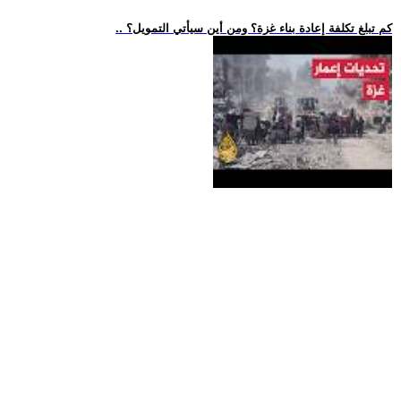
.. كم تبلغ تكلفة إعادة بناء غزة؟ ومن أين سيأتي التمويل؟