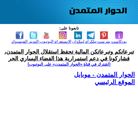
تابعونا على:
بودكاست
بنترست
تيلكرام
لينكدإن
الانستغرام
اليوتيوب
التويتر
الفيسبوك
تبرعاتكم وتبرعاتكن المالية تحفظ استقلال الحوار المتمدن،
فشاركونا في دعم استمرارية هذا الفضاء اليساري الحر
[اشترك في قناة ‫«الحوار المتمدن» على اليوتيوب]
الحوار المتمدن - موبايل
الموقع الرئيسي