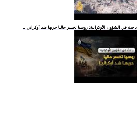
.. باحث في الشؤون الأوكرانية: روسيا تخسر حاليا حربها ضد أوكراني