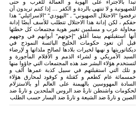
تبدأ بالاجتراء على الهوية و العمالة للغرب و حتى
للصهيونية و لا تنتهي بالردة و الكفر … إذا كنتم تريدون أن
ترفضوا "الاحتلال الصهيوني" , "اليهودي" "الاسرائيلي" هذا
حقكم ، لكن إدانة هذا الاحتلال تتطلب للأسف أيضًا إدانة
محاولة عرب و مسلمين تغيير هوية مجتمعات كل خطئها
أنها استقبلتهم بينما أغلق "إخوتهم" أبوابهم في وجههم
قبل أن تعود حكومات الخليج البائسة النموذج في
ديكتاتوريتها و نهبها لخيرات بلادها لصالح ملذاتها و لإرضاء
السيد الأمريكي و لشراء الذمم و الأقلام المأجورة و
لتستخدم هؤلاء البشر ضد هذه المجتمعات التي جاؤوا منها
و تلك التي استقبلتهم في سبيل كذبة عمرها ألف و
خمسمائة عام كطعم و كقتلة و كوقود لمحارق هؤلاء
السادة المهووسين بالهيمنة على العالم أو بالاستزلام
لحكومات واشنطن تارةً ضد الروس الملحدين و تارةً ضد
الصين و تارةً ضد الشيعة و تارةً ضد اليسار حسب الطلب