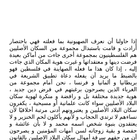
إذا حاولنا أن نعرف الصهيونية بما فعلته فهي باختصار
أرادت و قامت باستبدال مجموعة من السكان الأصليين
هم الفلسطينيون بمجموعة أخرى جاءت من أماكن بعيدة
فرضت دينها و معتقداتها و غيرت هوية المكان الذي جاءت
إليه ، إذا كان هذا ما فعله الصهاينة في فلسطين فهو
بالضبط ما يريد أن يفعله دعاة تطبيق الشريعة في
بريطانيا و ألمانيا و فرنسا ، نحن أمام مجموعة من
الغرباء الذين يصرحون برغبتهم في فرض دين جديد ،
هوية جديدة مختلفة بل و رافضة و منكرة لهوية سكان
البلاد الأصليين سواء كانت علمانية أو مسيحية ، يكفرون
سكان البلاد الأصليين و يعتبرونهم أدنى مرتبة أخلاقيًا لأن
نساءهم لا ترتدي الحجاب و لأنهم يأكلون لحم الخنزير و لا
يعتقدون بنبوة شخص اسمه محمد و لا بأن عائشة و
حفصة و بقية زوجاته لسن أمهات المؤمنين و يصرحون
أن من حقهم سرقة أموال سكان البلاد الاصليين بالقانون