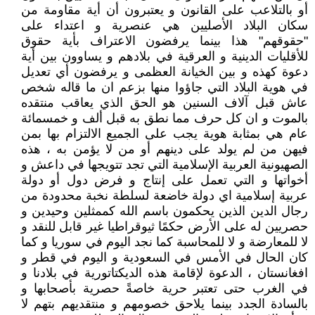
أو بالتلاعب على القانون و يعتبرون أن أية مقاومة من
سكان البلاد الأصليين هي عنصرية و اعتداء على
"حقوقهم" هذا بينما يرفضون الاعتراف بأية حقوق
للأقليات الدينية و العرقية في بلادهم و يساوون بين أية
دعوة كهذه و بين الخيانة العظمى و يرفضون أي تعديل
في هوية البلاد التي جاؤوا منها بزعم ان ما قاله شخص
عاش قبل آلاف السنين هو الحق الذي يعاقب منتقده
بالموت و ان كل حرف مما نطق به قبل ألف و خمسمائة
عام هي بمثابة هوية يجب على الجميع الالتزام بها بمن
فيهن من لم يولد على دينهم أو من لا يؤمن به ، هذه
الصهيونية العربية الإسلامية التي تجد تتويجها في داعش و
أخواتها و التي تعمل على إنتاج و فرض دول أو دولة
عربية إسلامية اي دولة خاضعة لسلطة نخبة محدودة من
رجال الدين الذين يحكمون باسم الله كممثلين وحيدين و
حصريين له على الأرض حكمًا ثيوقراطيا غير قابل للنقد و
لا للمعارضة و لا للمحاسبة كما نجد اليوم في سوريا و كما
كان الحال في الأمس في السعودية و اليوم في قطر و
افغانستان ، الدعوة لإقامة هذه الديكتاتورية في بلادنا و
في الغرب حتى تعتبر حرية خاصةً حصرية بأصحابها و
بالسادة الجدد بينما يلاحق خصومهم و منتقديهم بتهم لا