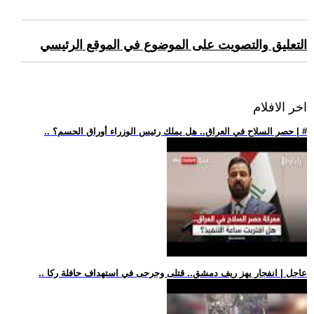
التعليق والتصويت على الموضوع في الموقع الرئيسي
اخر الافلام
.. حصر السلاح في العراق.. هل يملك رئيس الوزراء أوراق الحسم؟ | #
.. عاجل | انفجار يهز ريف دمشق.. قتلى وجرحى في استهداف حافلة ركا