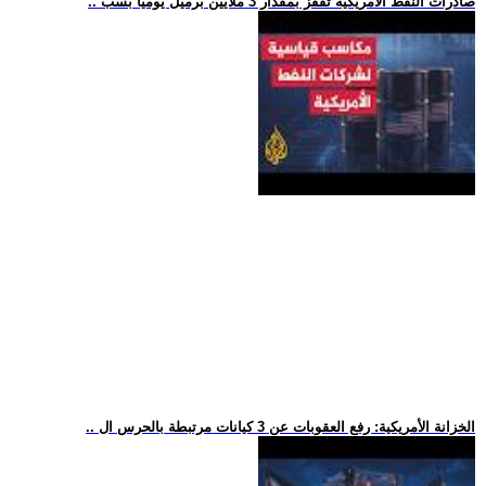
.. صادرات النفط الأمريكية تقفز بمقدار 3 ملايين برميل يومياً بسب
.. الخزانة الأمريكية: رفع العقوبات عن 3 كيانات مرتبطة بالحرس ال