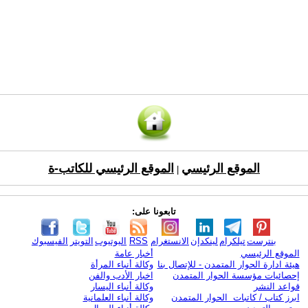
الموقع الرئيسي
الموقع الرئيسي للكاتب-ة
|
تابعونا على:
بنترست
تيلكرام
لينكدإن
الانستغرام
RSS
اليوتيوب
التويتر
الفيسبوك
الموقع الرئيسي
أخبار عامة
هيئة ادارة الحوار المتمدن - للإتصال بنا
وكالة أنباء المرأة
إحصائيات مؤسسة الحوار المتمدن
اخبار الأدب والفن
قواعد النشر
وكالة أنباء اليسار
ابرز كتاب / كاتبات الحوار المتمدن
وكالة أنباء العلمانية