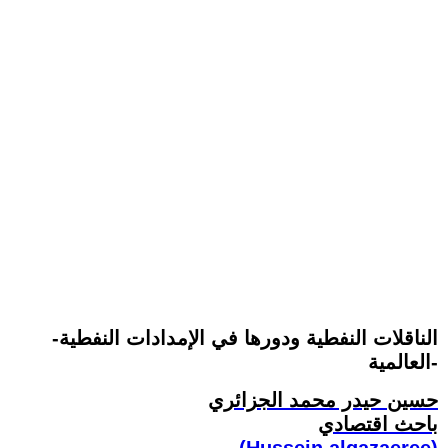
-الناقلات النفطية ودورها في الإمدادات النفطية
العالمية-
حسين حيدر محمد الجزائري
باحث اقتصادي
(Hussein.algazaeree)