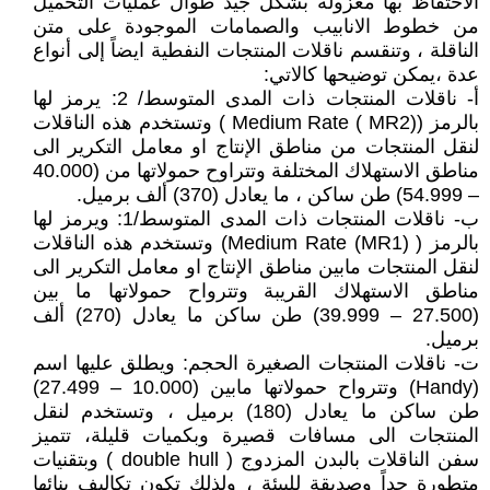
الاحتفاظ بها معزولة بشكل جيد طوال عمليات التحميل
من خطوط الانابيب والصمامات الموجودة على متن
الناقلة ، وتنقسم ناقلات المنتجات النفطية ايضاً إلى أنواع
عدة ،يمكن توضيحها كالاتي:
أ‌- ناقلات المنتجات ذات المدى المتوسط/ 2: يرمز لها
بالرمز ((MR2 ) Medium Rate ) وتستخدم هذه الناقلات
لنقل المنتجات من مناطق الإنتاج او معامل التكرير الى
مناطق الاستهلاك المختلفة وتتراوح حمولاتها من (40.000
– 54.999) طن ساكن ، ما يعادل (370) ألف برميل.
ب‌- ناقلات المنتجات ذات المدى المتوسط/1: ويرمز لها
بالرمز ( Medium Rate (MR1)) وتستخدم هذه الناقلات
لنقل المنتجات مابين مناطق الإنتاج او معامل التكرير الى
مناطق الاستهلاك القريبة وتترواح حمولاتها ما بين
(27.500 – 39.999) طن ساكن ما يعادل (270) ألف
برميل.
ت‌- ناقلات المنتجات الصغيرة الحجم: ويطلق عليها اسم
(Handy) وتترواح حمولاتها مابين (10.000 – 27.499)
طن ساكن ما يعادل (180) برميل ، وتستخدم لنقل
المنتجات الى مسافات قصيرة وبكميات قليلة، تتميز
سفن الناقلات بالبدن المزدوج ( double hull ) وبتقنيات
متطورة جداً وصديقة للبيئة ، ولذلك تكون تكاليف بنائها