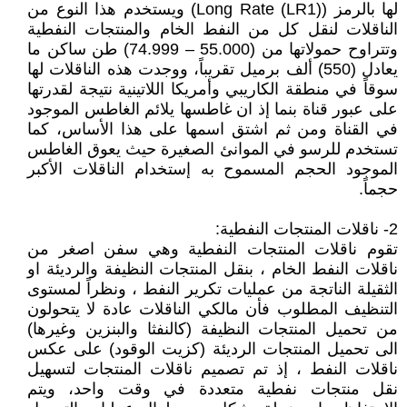
لها بالرمز (Long Rate (LR1)) ويستخدم هذا النوع من
الناقلات لنقل كل من النفط الخام والمنتجات النفطية
وتتراوح حمولاتها من (55.000 – 74.999) طن ساكن ما
يعادل (550) ألف برميل تقريباً، ووجدت هذه الناقلات لها
سوقاً في منطقة الكاريبي وأمريكا اللاتينية نتيجة لقدرتها
على عبور قناة بنما إذ ان غاطسها يلائم الغاطس الموجود
في القناة ومن ثم اشتق اسمها على هذا الأساس، كما
تستخدم للرسو في الموانئ الصغيرة حيث يعوق الغاطس
الموجود الحجم المسموح به إستخدام الناقلات الأكبر
حجماً.
2- ناقلات المنتجات النفطية:
تقوم ناقلات المنتجات النفطية وهي سفن اصغر من
ناقلات النفط الخام ، بنقل المنتجات النظيفة والرديئة او
الثقيلة الناتجة من عمليات تكرير النفط ، ونظراً لمستوى
التنظيف المطلوب فأن مالكي الناقلات عادة لا يتحولون
من تحميل المنتجات النظيفة (كالنفثا والبنزين وغيرها)
الى تحميل المنتجات الرديئة (كزيت الوقود) على عكس
ناقلات النفط ، إذ تم تصميم ناقلات المنتجات لتسهيل
نقل منتجات نفطية متعددة في وقت واحد، ويتم