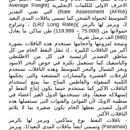
الاحرف الاولى للكلمات الإنجليزية (Average Freight
Rate Assessment (AFRA)) التي تعني التقدير
المتوسط لحمولة الشحن كما تسمى بناقلات المدى البعيد
2، ويرمز لها بالرمز )((LR2 Long Rate) ، وتتراوح
حمولاتها من (75.000 – 119.999) طن ساكن ما يعادل
(880) الف برميل تقريباً.
ونتيجة لمرونتها وأحجامها تستخدم هذه الناقلات بصورة
أكبر من الناقلات الكبيرة , إذ تنقل النفط الخام من كل
مناطق التصدير الرئيسية فى كل من الاطلنطي
والباسفيك كما تستعمل بكثرة في حوض البحر الاسود
وبحر الشمال والبحر المتوسط وهذه الناقلات تستخدم
للرحلات القصيرة والمسارات المتشعبة والتى يحكمها
الكمية المنقولة والغاطس المتاح بما يمنع إستخدام
الناقلات الاكبر كما تستخدم حينما يكون إنتاج النفط أو
إستهلاكه ضعيفاً، وقد تستخدمها الدول الغير أعضاء في
منظمة الاوبك لأن الموانئ والقنوات التى تستعملها هذه
الدول لتصدير نفطها الخام تكون صغيرة بما لا يلائم
الناقلات الأكبر.
- ناقلات النفط نوع بنماكس: ويرمز لها بالرمز
(Panamax) وتسمى ايضاً بناقلات المدى البعيد/1، ويرمز