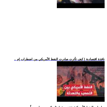
.. نافذة اقتصادية | كيف تأثرت صادرت النفط الأمريكي من اضطراب إم