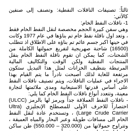
ثالثاً: تصنيفات الناقلات النفطية: وتصنف إلى صنفين
كالاَتي:
1- ناقلات النفط الخام:
وهي سفن كبيرة الحجم مخصصة لنقل النفط الخام فقط
، وتعد اول ناقلة نفط خام تم بناؤها في عام 1977 وكانت
في حينها اكبر جسم عائم تم بناؤه على الاطلاق اذ تتطلب
(16500) شاحنة صهريجية لتفريغ حمولتها الكاملة من
الشحنات، كما يمكن ان تقوم ناقلة النفط الخام بنقل
المنتجات النفطية ولكن الوقت والتكاليف المالية
المرتبطة بتنظيف الخزانات لمثل هذا التبديل ستكون
مرتفعة للغاية لذلك أصبحت نادراً ما يتم القيام بهذا
الاجراء في عمليات الناقلات، ويتم تصنيف ناقلات النفط
على أساس قدرتها الاستيعابية ومدى ملائمتها لتجارة
معينة، وتتعدد أنواع ناقلات النفط الخام كما يلي:
- ناقلات النفط العملاقة جداً ويرمز لها بالرمز (ULCC)
اختصاراً للاحرف الأولى للمصطلح الإنجليزي (Ultra
Large Crude Carrier) ، وتستخدم عادة لنقل النفط
الخام الى مسافات طويلة وعبر البحار والمياه العميقة ،
وتتراوح حمولاتها من (320.000 – 550.000) طن ساكن