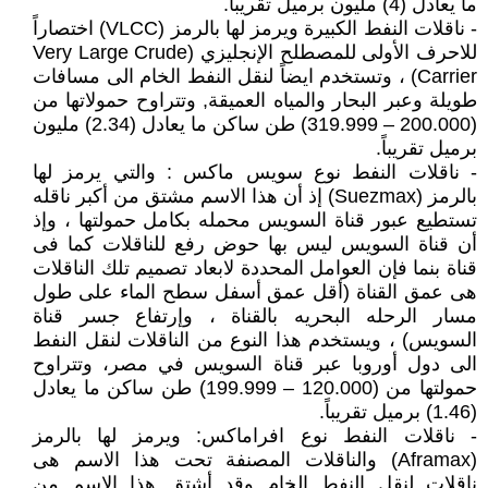
ما يعادل (4) مليون برميل تقريباً.
- ناقلات النفط الكبيرة ويرمز لها بالرمز (VLCC) اختصاراً
للاحرف الأولى للمصطلح الإنجليزي (Very Large Crude
Carrier) ، وتستخدم ايضاً لنقل النفط الخام الى مسافات
طويلة وعبر البحار والمياه العميقة, وتتراوح حمولاتها من
(200.000 – 319.999) طن ساكن ما يعادل (2.34) مليون
برميل تقريباً.
- ناقلات النفط نوع سويس ماكس : والتي يرمز لها
بالرمز (Suezmax) إذ أن هذا الاسم مشتق من أكبر ناقله
تستطيع عبور قناة السويس محمله بكامل حمولتها ، وإذ
أن قناة السويس ليس بها حوض رفع للناقلات كما فى
قناة بنما فإن العوامل المحددة لابعاد تصميم تلك الناقلات
هى عمق القناة (أقل عمق أسفل سطح الماء على طول
مسار الرحله البحريه بالقناة ، وإرتفاع جسر قناة
السويس) ، ويستخدم هذا النوع من الناقلات لنقل النفط
الى دول أوروبا عبر قناة السويس في مصر، وتتراوح
حمولتها من (120.000 – 199.999) طن ساكن ما يعادل
(1.46) برميل تقريباً.
- ناقلات النفط نوع افراماكس: ويرمز لها بالرمز
(Aframax) والناقلات المصنفة تحت هذا الاسم هى
ناقلات لنقل النفط الخام وقد أشتق هذا الاسم من