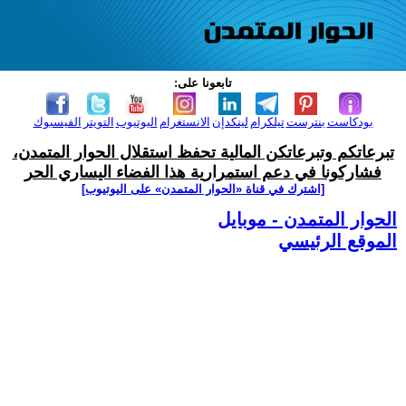
تابعونا على:
بودكاست
بنترست
تيلكرام
لينكدإن
الانستغرام
اليوتيوب
التويتر
الفيسبوك
تبرعاتكم وتبرعاتكن المالية تحفظ استقلال الحوار المتمدن،
فشاركونا في دعم استمرارية هذا الفضاء اليساري الحر
[اشترك في قناة ‫«الحوار المتمدن» على اليوتيوب]
الحوار المتمدن - موبايل
الموقع الرئيسي