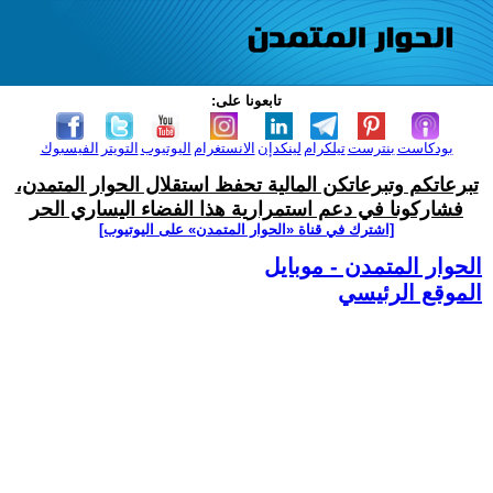
تابعونا على:
بودكاست
بنترست
تيلكرام
لينكدإن
الانستغرام
اليوتيوب
التويتر
الفيسبوك
تبرعاتكم وتبرعاتكن المالية تحفظ استقلال الحوار المتمدن،
فشاركونا في دعم استمرارية هذا الفضاء اليساري الحر
[اشترك في قناة ‫«الحوار المتمدن» على اليوتيوب]
الحوار المتمدن - موبايل
الموقع الرئيسي