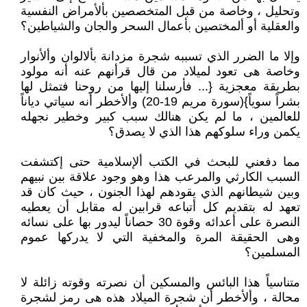
وتحليل ، وخاصة من قبل المتخصصين بألأمراض النفسية
والعقلية أو ألمختصين بأعمال السحر والجان والشياطين؟
وإلا ما الضرر الذي تسببه شجرة مزدانة بألالوان وألأنوار
وخاصة هى تعود لميلاد من قال قرأنهم عنه أنه مولود
بطريقة معجزية {... فأرسلنا إليها من روحنا فتمثل لها
بشراً سوياً}(سورة مريم 19-20) وألأخطر أنه سياتي دياناً
للعالمين ، ما لم يكن هنالك سبب كبير وخطير نجهله
يكمن وراء سلوكهم هذا الذي لا يصدق؟
مما دفعني للبحث في الكتب ألإسلامية حتى إكتشفت
السبب الكارثي والمرعب هذا وهو وجود علاقة بين نبيهم
وبين شيطانهم الذي يقودهم لهذا الجنون ، حيث كان قد
تعهد له بتقديم كل أتباعه قرابين له مقابل أن يعطيه
النصرة على أعدائه وقوة 30 حصاناً ليدور بها على نسائه
وهى الحقيقة المرة والمخفية التي لا يدركها عموم
المسلمين؟
متناسياً هذا البائس والمسكين أن نصرته وقوته زائلة لا
محالة ، وألأخطر أن شجرة الميلاد هذه هى رمز لشجرة