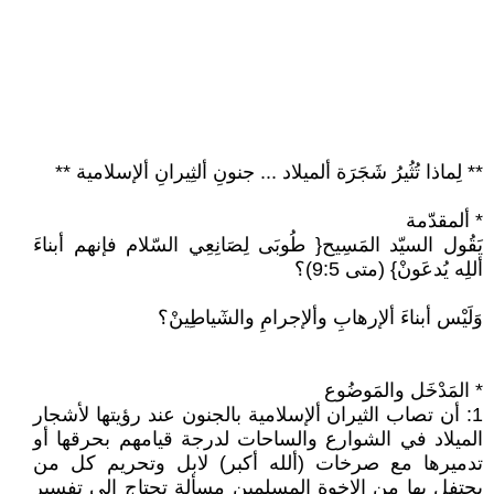
** لِماذا تُثُيرُ شَجَرَة ألميلاد ... جنونِ ألثِيرانِ ألإسلامية **
* ألمقدّمة
يَقُول السيّد المَسِيح{ طُوبَى لِصَانِعِي السّلام فإنهم أبناءَ
أللِه يُدعَونْ} (متى 9:5)؟
وَلَيْس أبناءَ ألإرهابِ وألإجرامِ والشٓياطِينْ؟
* المَدْخَل والمَوضُوع
1: أن تصاب الثيران ألإسلامية بالجنون عند رؤيتها لأشجار
الميلاد في الشوارع والساحات لدرجة قيامهم بحرقها أو
تدميرها مع صرخات (ألله أكبر) لابل وتحريم كل من
يحتفل بها من الاخوة المسلمين مسألة تحتاج إلى تفسير