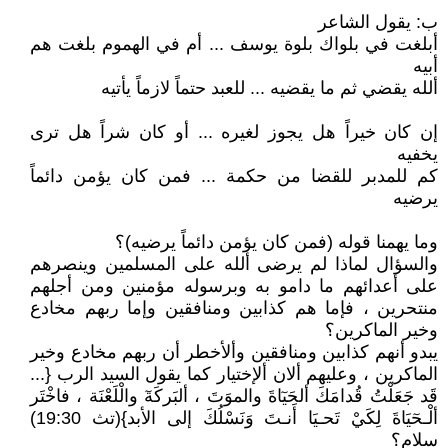
ب: يقول الشاعر
أبلغت في بلواك بلوة يوسف ... أم في الهموم بلغت هم
أبيه
ألله يقضي ثم ما يقضيه ... للعبد حتماً لازماً يأتيه
إن كان خيراً هل يجوز لغيره ... أو كان شراً هل ترى
يخفيه
كم للمدبر للقضا من حكمة ... فمن كان يؤمن دائماً
يرضيه
وما يهمنا قوله (فمن كان يؤمن دائماً يرضيه)؟
والسؤال لماذا لم يرضى ألله على المسلمين وينصرهم
على أعدائهم ما دامو به وبرسوله مؤمنين ومن أجلهم
منتحرين ، فإما هم كذابين ومنافقين وإما ربهم مخادع
وخير الماكرين؟
يبدو أنهم كذابين ومنافقين وألأخطر أن ربهم مخادع وخير
الماكرين ، وعليهم ألان ألإختيار كما يقول السيد الرب {...
قَد جَعَلْتُ قُدامَكَ ألحَيٓاةَ والموَتَ ، ألبَركَةٓ والْلَعْنَة ، فاخْتَر
ألْـحٓيَاةَ لِكَيْ تَحـيَا أَنـتَ وَنَسْلُكَ إلى الأبد}(تث 19:30)
سلام؟