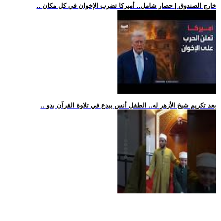
.. خارج الصندوق | حصار شامل.. أميركا تضرب الإخوان في كل مكان
.. بعد تكريم شيخ الأزهر له.. الطفل أنس يبدع في تلاوة القرآن بدو