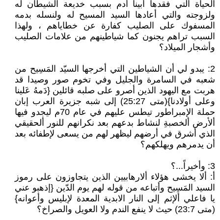
الحياة التي فقدها أبينا أدم بسبب خديعة الشيطان له
ولزوجته والتي أعادها السيد المسيح له ولنسله بدمه
المسفوك على الصليب كفارة عن خطاياهم ، ولهذا
السبب تراهم يجنون كما شياطينهم من علامات الصليب
وأشجار الميلاد؟
2: يبدو لي أن الشياطين التي أخرجها السيّد المَسِيح من
شعبه في السامرة والجليل وفي تخوم صور وصيدا قد
هربت مع اليهود الذين أصرو على صلبه قائلين {دَمهُ عَلينا
وعلى أولادنا}(متى 25:27) إلى شبه جزيرة العرب إبان
حملة الإمبراطور تيطس عليهم في عام 70م ليجدو فيها
ألأرض ألخصبةِ لنشاط بدعهم بعد نكرانهم للنور ألحقيقي
الذي أشرق في أرضهم ليظهر لهم من يسعى لإطفائه بعد
أن يدمرهم ويهلكهم؟
3: وأخيراً...؟
أ: ألا يخشى هؤلاء ألارهابيين الذين يتجاوزون على رموز
السيد المَسِيح وأتباعه من قوله لهم يوم الدّين {إذهبو عني
يا فاعلي ألإثم إلى النار الابدية المعدة لإبليس وأعوانه}
(متى 23:7) حيث لا ينفع الندم ولا العويل والصراخ؟