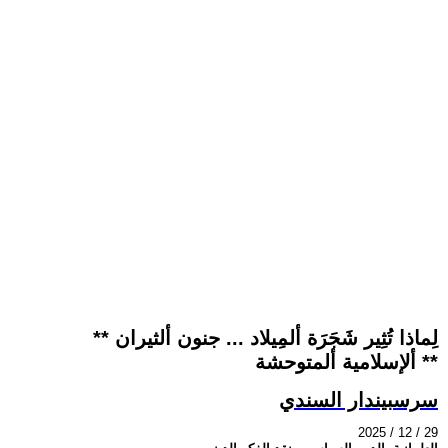
** لِماذا تُثِير شَجَرَة ألمِيلاد ... جنون ألثيران
ألإسلامية ألمتوحشة **
سرسبيندار السندي
2025 / 12 / 29