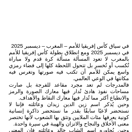
في سياق كأس إفريقيا للأمم – المغرب – ديسمبر 2025
في ديسمبر 2025 ومع انطلاق بطولة كأس إفريقيا للأمم
بالمغرب لا تعود المسألة مسألة كرة قدم ولا مباراة
تُكسب أو تُخسر بل تتحول اللحظة كلها إلى فضاء رمزي
واسع يمكن للأمم أن تكتب فيه صورتها وتغرس فيه
مكانتها في الوعي العالمي.
فالمدرجات لم تعد مجرد مقاعد للفرجة بل صارت
مساحات نفوذ هادئ تُدار فيها معارك الصورة والرمز
والانطباع أكثر مما تُدار فيها معارك النقاط والأهداف.
وحين يُذكر اسم زين الدين زيدان وعائلته فإننا لا
نستحضر لاعبًا سابقًا بقدر ما نستحضر ذاكرة إنسانية
كونية يعرفها مئات الملايين وتثق بها الشعوب لأنها تختصر
معنى الأخلاق والنجاح والاتزان والهيبة في سيرة واحدة.
وحين يُجاوره اسم الشاب خالد وعائلته فإن المعنى