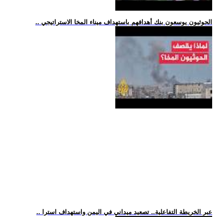
.. الحوثيون يوسعون بنك أهدافهم باستهداف ميناء المخا الاستراتيجي
.. عبر الخريطة التفاعلية.. تصعيد ميداني في اليمن واستهداف استرا