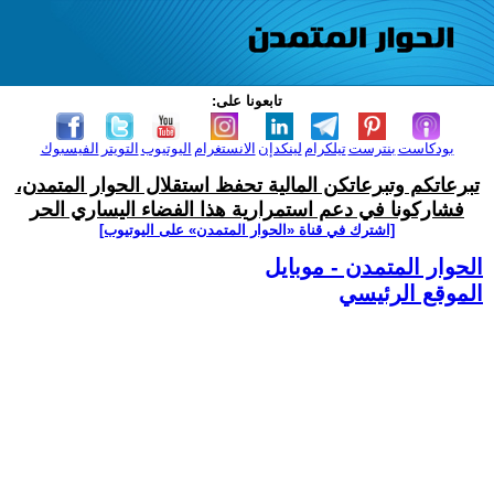
تابعونا على:
بودكاست
بنترست
تيلكرام
لينكدإن
الانستغرام
اليوتيوب
التويتر
الفيسبوك
تبرعاتكم وتبرعاتكن المالية تحفظ استقلال الحوار المتمدن،
فشاركونا في دعم استمرارية هذا الفضاء اليساري الحر
[اشترك في قناة ‫«الحوار المتمدن» على اليوتيوب]
الحوار المتمدن - موبايل
الموقع الرئيسي