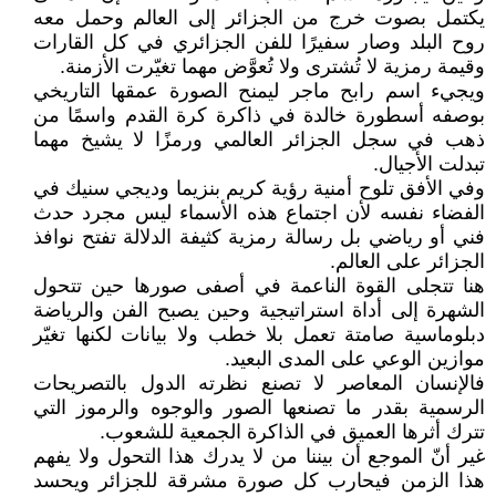
يكتمل بصوت خرج من الجزائر إلى العالم وحمل معه
روح البلد وصار سفيرًا للفن الجزائري في كل القارات
وقيمة رمزية لا تُشترى ولا تُعوَّض مهما تغيّرت الأزمنة.
ويجيء اسم رابح ماجر ليمنح الصورة عمقها التاريخي
بوصفه أسطورة خالدة في ذاكرة كرة القدم واسمًا من
ذهب في سجل الجزائر العالمي ورمزًا لا يشيخ مهما
تبدلت الأجيال.
وفي الأفق تلوح أمنية رؤية كريم بنزيما وديجي سنيك في
الفضاء نفسه لأن اجتماع هذه الأسماء ليس مجرد حدث
فني أو رياضي بل رسالة رمزية كثيفة الدلالة تفتح نوافذ
الجزائر على العالم.
هنا تتجلى القوة الناعمة في أصفى صورها حين تتحول
الشهرة إلى أداة استراتيجية وحين يصبح الفن والرياضة
دبلوماسية صامتة تعمل بلا خطب ولا بيانات لكنها تغيّر
موازين الوعي على المدى البعيد.
فالإنسان المعاصر لا تصنع نظرته الدول بالتصريحات
الرسمية بقدر ما تصنعها الصور والوجوه والرموز التي
تترك أثرها العميق في الذاكرة الجمعية للشعوب.
غير أنّ الموجع أن بيننا من لا يدرك هذا التحول ولا يفهم
هذا الزمن فيحارب كل صورة مشرقة للجزائر ويحسد