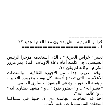
=============
حُراس العبودية .. هل يدخلون معنا العام الجديد ؟؟
1 - =============================
تعبير " حُراس الحرية " ، الذى استخدمه مؤخرا الرئيس
السيسى ، فى كلمته أمام دعاة الأوقاف ، لماذا يمر مرور
الكرام ، وكأنه لم يكن ؟؟.
موقف غريب جدا ، من الأجهزة الثقافية ، والمنصات
الاعلامية ، التى تصدع أدمغتنا كل يوم ، بضرورة التغيير ،
وأهمية الحضور بقوة فى المشهد الحضارى العالمى .
" تغيير ايه " .. و " حضور بقوة " .. و " مشهد حضارى ايه "
.. و" عالمى ايه "،
احنا قد الحاجات الجامدة دى ؟. خلينا فى مشاكلنا
المعقدة التى تميزنا عن بقية الأمم .