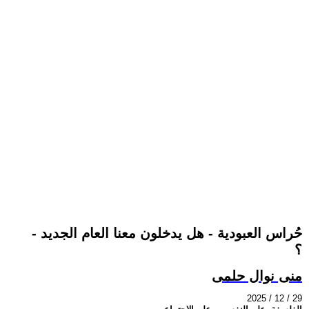
- حُراس العبودية - هل يدخلون معنا العام الجديد
؟
منى نوال حلمى
2025 / 12 / 29