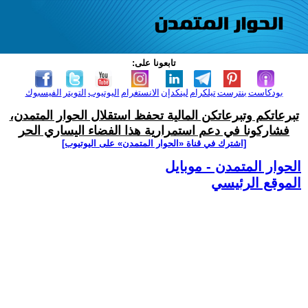
تابعونا على:
بودكاست
بنترست
تيلكرام
لينكدإن
الانستغرام
اليوتيوب
التويتر
الفيسبوك
تبرعاتكم وتبرعاتكن المالية تحفظ استقلال الحوار المتمدن،
فشاركونا في دعم استمرارية هذا الفضاء اليساري الحر
[اشترك في قناة ‫«الحوار المتمدن» على اليوتيوب]
الحوار المتمدن - موبايل
الموقع الرئيسي