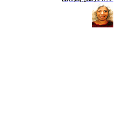
الفلسفة ,علم النفس , وعلم الاجتماع