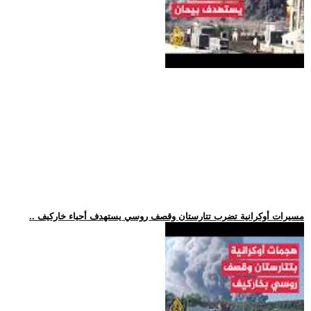
.. مسيرات أوكرانية تضرب تتارستان وقصف روسي يستهدف أحياء خاركيف