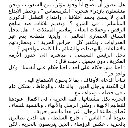
هل نتصور أن يصبح لنا وجود مؤثر ، بين الشعوب ، ونحن
منشغلون بازدراء شجرة " الكريسماس " ، وحظر الابداع
الذى لا يسبح بحمد أخلاقنا ، وامتداح التطفل الذكورى
المتأسلم ، فى المترو ؟. وتقديم بلاغات ضد مباهج
الرقص ، وحفلات الغناء ، وملابس الممثلات ؟ . هل ندخل
السباق الحضارى العالمى ، وأيدينا ملطخة بدم غير
العذراوات ، وتكفير كل " حراس الحرية " ، ومطاردتهم
بالاشاعات والتهديدات والشتائم ، أيا كانت مواقعهم ؟.
دخل الرئيس السيسى ، مباشرة الى جذور الأزمة
الفكرية ، دون تجميل ، حيث قال :
" احنا مش حكام على أحد ، احنا حكام على أنفسنا ، وكل
واحد حر ".
تفاجأ الدعاة الأوقاف ، بما لا يحبون الاستماع اليه .
ان الكهنة ورجال الدين ، والدعاة ، والوعاظ ، بشكل عام
، فى خصام ، وعداء ، مع
الحرية بكل مشتقاتها . قمة الحرية ، فى اكتمال عبوديتنا
للتعاليم الالهية ، وسُنن الرسل والأنبياء . وبالنسبة للنساء ،
تُضاف طاعة الرجال . غير هذا مافيش حرية .
تعودنا أن " الناس " ، خارج السلطة ، هم الذين يطالبون
بالحرية ، عكس الرؤساء ، الذين يتربصون بالحرية . لكن