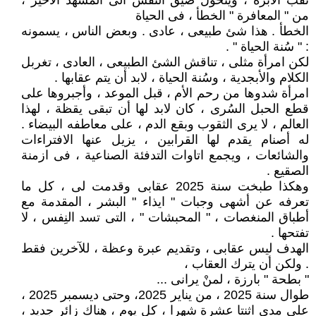
ثقب الابرة ، ويتحول ضيق النفس الى المشهد الأخير ،
من " المعافرة " الخطأ ، فى الحياة
الخطأ . هذا شئ طبيعى ، عادى . وبعض الناس ، يسمونه
: " سُنة الحياة " .
لكن امرأة مثلى ، تناقش الشئ الطبيعى ، العادى ، تغربل
الكلام والأبجدية ، وسُنة الحياة ، لابد أن يتم عقابها .
امرأة شدوها من رحم الأم ، قبل الموعد ، وأجبروها على
قطع الحبل السُرى ، كان لابد لها أن تبقى يقظة ، لهذا
العالم ، لا يرى الثقوب وبقع الدم ، على معاطفه البيضاء .
له أصنام يقدم لها القرابين ، يزيل عنها الافتراءات
والشائعات ، ويجمع اتاوات التدفئة الصناعية ، فى ازمنة
الصقيع .
وهكذا طبخت سنة 2025 عقابى وقدمت لى ، كل ما
تعرفه عن أشهى وجبات " ايذاء " البشر ، المقدمة مع
أطباق المنغصات ، " المحبشات " ، التى تسد النِفس ، لا
تفتحها .
الهدف ليس عقابى ، وتقديم عبرة وعظة ، للآخرين فقط
. ولكن أن يترك العقاب ،
" بطحة " بارزة ، لمنْ يرانى ...
طوال سنة 2025 ، من يناير 2025، وحتى ديسمبر 2025 ،
على مدى اثنتا عشرة شهرا ، كل يوم ، هناك زائر جديد ،