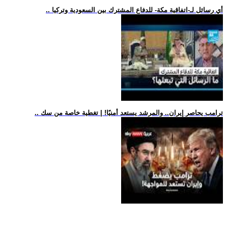
.. أي رسائل لـ-اتفاقية مكة- للدفاع المشترك بين السعودية وتركيا
.. ترامب يحاصر إيران.. والمرشد يستعد أمنيًا! | تغطية خاصة من سك