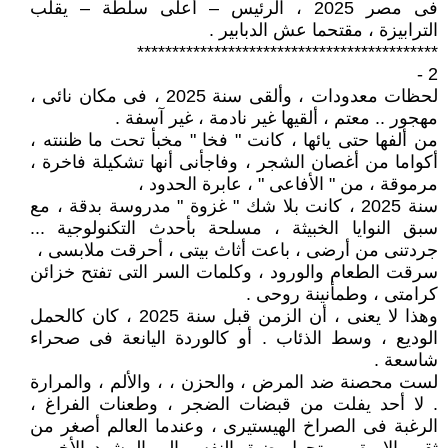
فى مصر 2025 ، الرئيس – أعلى سلطة – يقلب
الترابيزة ، مقتحما عش الدبابير .
*******************************************
2 -
لحظات معدودات ، وألقى سنة 2025 ، فى مكان نائى ،
مهجور .. معتم ، ألقيها غير نادمة ، غير آسفة .
من ألفها حتى يائها ، كانت " فخا " مخبأ تحت ما ظننته ،
أكواما من أغصان الشجر ، وفاجأنى أنها تشكيلة فاخرة ،
مرموقة ، من " الأفاعى " ، عابرة الحدود ،
سنة 2025 ، كانت بلا شك " غزوة " مدروسة بدقة ، مع
سبق النوايا الخبيثة ، مسلحة بأحدث التكنولوجية ...
جردتنى من أرضى ، باعت أثاث بيتى ، أحرقت ملابسى ،
سرقت الطعام والورود ، وكلمات السر التى تفتح خزائن
كرامتى ، وطمأنينة روحى .
وهذا لا يعنى ، أن الزمن قبل سنة 2025 ، كان كالحمل
الوديع ، وسط الذئاب . أو كالوردة اليانعة فى صحراء
شاسعة .
لست محصنة ضد المرض ، والحزن ، ، والألم ، والمرارة
. لا أحد يفلت من قبضات الضجر ، وطعنات الفراغ ،
الرغبة فى الصراخ الهيستيرى ، وعندما العالم أصغر من