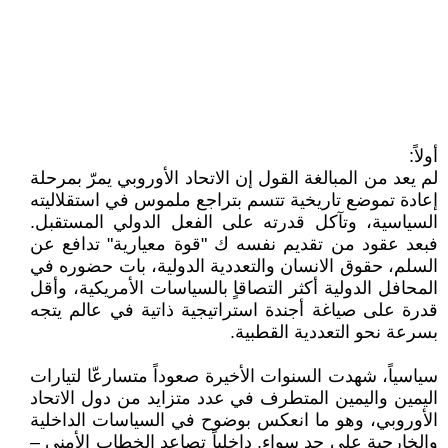
أولاً:
لم يعد من المبالغة القول إن الاتحاد الأوروبي يمرّ بمرحلة
إعادة تموضع تاريخية تتسم بتراجع ملموس في استقلاليته
السياسية، وتآكل قدرته على الفعل الدولي المستقبل.
فبعد عقود من تقديم نفسه ك "قوة معيارية" تدافع عن
السلم، حقوق الانسان والتعددية الدولية، بات حضوره في
المحافل الدولية أكثر التصاقاٍ بالسياسات الأمريكية، وأقل
قدرة على صياغة أجندة استراتيجية ذاتية في عالم يتجه
بسرعة نحو التعددية القطبية.
سياسياً، شهدت السنوات الأخيرة صعوداً متسارعّا لتيارات
اليمين واليمين المتطرف في عدد متزايد من دول الاتحاد
الأوروبي، وهو ما انعكس بوضوح في السياسات الداخلية
والخارجية على حد سواء. داخلياً تصاعد الخطاب الأمني –