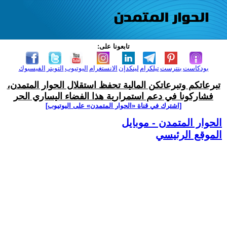
تابعونا على:
بودكاست
بنترست
تيلكرام
لينكدإن
الانستغرام
اليوتيوب
التويتر
الفيسبوك
تبرعاتكم وتبرعاتكن المالية تحفظ استقلال الحوار المتمدن،
فشاركونا في دعم استمرارية هذا الفضاء اليساري الحر
[اشترك في قناة ‫«الحوار المتمدن» على اليوتيوب]
الحوار المتمدن - موبايل
الموقع الرئيسي