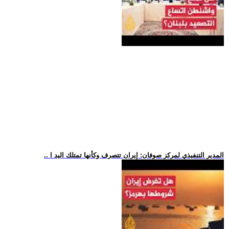
.. المدير التنفيذي لمركز صوفان: إيران تتصرف وكأنها تمتلك اليد ا