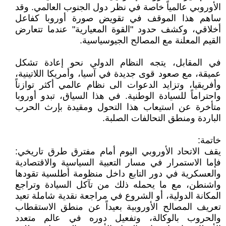
الأوروبي عالمياً خاصة في نظر دول الجنوب العالمي. وقد
ساهم هذا الموقف في تقويض صورة أوروبا كفاعل
أخلاقي، وكشف حدود "القوة المعيارية" عندما تتعارض
القيم المعلنة مع المصالح الجيوسياسية.
في المقابل، يتجه النظام الدولي نحو إعادة تشكل
عميقة، مع صعود قوى جديدة في آسيا، وأمريكا اللاتينية،
وأفريقيا، وتزايد الدعوات الى نظام عالمي أكثر توازناً
واحتراماً للسيادة الوطنية. في هذا السياق، تبدو أوروبا
متأخرة عن استيعاب هذا التحول ومقيدة بإرث الحرب
الباردة ومنطق التحالفات الصلبة.
خاتمة:
يقف الاتحاد الأوروبي اليوم أمام مفترق طرق تاريخي:
فإما الاستمرار في مسار التعبية السياسية والاقتصادية
والعسكرية في دور التابع داخل منظومة أطلسية تقودها
واشنطن، مع ما يحمله ذلك من تآكل السيادة وتراجع
المكانة الدولية، أو الشروع في مراجعة نقدية شاملة تعيد
تعريف المصالح الأوروبية بعيداً عن منطق الاستقطاب
والحروب بالوكالة، وتفعيل دوره في عالم متعدد