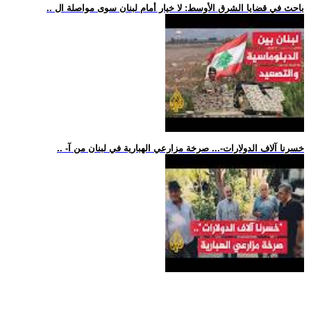
.. باحث في قضايا الشرق الأوسط: لا خيار أمام لبنان سوى مواصلة ال
.. -خسرنا آلاف الدولارات-... صرخة مزارعي الهبارية في لبنان من آ