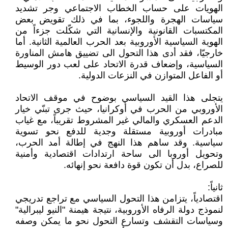
الهويات على حساب الخطاب الاجتماعي وجر تشديد
سياسات الهجرة واللجوء، بما في ذلك تقويض بعض
المكتسبات القانونية والإنسانية التي شكّلت جزءاً من
الهوية السياسية الأوروبية بعد الحرب العالمية الثانية. أما
خارجيّا، فقد أدى هذا التحول الى تضييق هامش المناورة
السياسية، وإضعاف قدرة الاتحاد على لعب دور الوسيط
أو الفاعل المتوازن في النزعات الدولية.
يتجلى هذا القيد السياسي بوضوح في موقف الاتحاد
الأوروبي من الحرب في أوكرانيا، حيث جرى تبنّي خيار
الدعم العسكري والمالي غير المشروط تقريباً، مع غياب
مبادرات أوروبية مستقلة وجدية للدفع نحو تسوية
سياسية. وقد ساهم هذا النهج في إطالة أمد الحرب،
وتحويل أوروبا الى ساحة ارتدادات اقتصادية وأمنية
للصراع، بدل أن تكون قوة دافعة نحو إنهائه.
ثانياً:
اقتصادياً، يتزامن هذا التحول السياسي مع تراجع تدريجي
لنموذج دولة الرفاه الأوروبية، نتيجة هيمنة "النيو ليبرالية"
وسياسات التقشف وتسارع التحول نحو ما يمكن وصفه