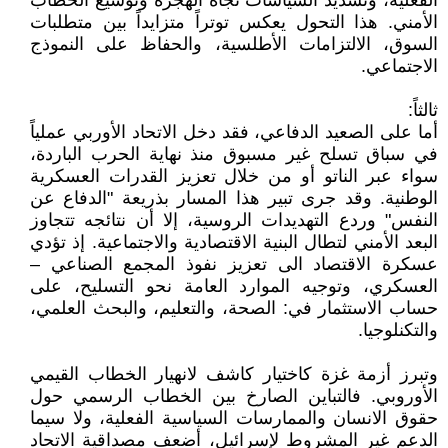
الفعلية، وتشديد السياسات تجاه الهجرة وتوسيع الخطاب
الأمني. هذا التحول يعكس توتراً متزايداً بين متطلبات
السوق، الالتزامات الأطلسية، والحفاظ على النموذج
الاجتماعي.
ثالثاً:
أما على الصعيد الدفاعي، فقد دخل الاتحاد الأوربي عملياً
في سباق تسلح غير مسبوق منذ نهاية الحرب الباردة،
سواء عبر الناتو أو من خلال تعزيز القدرات العسكرية
الوطنية. وقد جرى تبير هذا المسار بذريعة "الدفاع عن
النفس" وردع التهديدات الروسية، إلا أن نتائجه تتجاوز
البعد الأمني لتطال البنية الاقتصادية والاجتماعية. إذ تؤدي
عسكرة الاقتصاد الى تعزيز نفوذ المجمع الصناعي –
العسكري، وتوجيه الموارد العامة نحو التسليح، على
حساب الاستثمار في: الصحة، والتعليم، والبحث العلمي،
والتكنلوجيا.
وتبرز أزمة غزة كاختيار كاشف لانهيار الخطاب القيمي
الأوروبي. فالتباين الصارخ بين الخطاب الرسمي حول
حقوق الانسان والممارسات السياسية الفعلية، ولا سيما
الدعم غير المشروط لإسرائيل، أضعف مصداقية الاتحاد