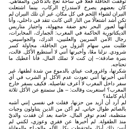
توقفت الحافلة فعلًا في ساحة تعج بالدكاكين والمقاهي.
كان بعضهم يصرخ لاستدراج الركاب، بينما اشتعلت
النيران لشواء اللحم في كل مكان. غير أن تلك النيران لم
تكن أشد اشتعالًا من النار التي كانت تتقد في داخلي، وأنا
أتهيأ لعبور البحر نحو ضفة مجهولة، واجتياز متاريس
الديكتاتورية الحاكمة في المغرب: الجمارك، المخابرات،
رجال الأمن السريين والعلنيين، الدرك، والجواسيس.
طلبت مني سهام النزول من الحافلة، محاولة كسر
شرودي. نزلنا معًا، وأخبرتها أنني لا أستطيع الأكل. قالت،
بنبرة صادقة:– إن كنت لا تملك المال، فأنا أعطيك ما
تحتاجه.
شكرتها، واغرورقت عيناي بالدموع من شدة لطفها، غير
أنني أخبرتها أنني تعودت عدم الأكل أو الشرب في أي
سفر داخل المغرب لا أعرف تفاصيله. فكيف بسفر خارج
المغرب؟ استغربت وقالت: – هل ستمتنع عن الأكل ثلاثة
أيام كاملة؟
لم أرد أن أزيد من حزنها، فقلت في نفسي إنني أشبه
بالصائم طوال حياتي. لم أكن من الذين يتناولون وجبات
منتظمة، لعدم توفر المال، خاصة بعد أن فقدت والديّ
منذ الطفولة. لم أخبرها عن فقري وعوزي، لكنني لم
أنسَ ذلك أبدًا، واحتفظت بكل الألم والجراح والمعاناة