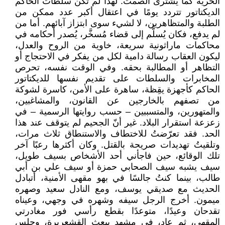
الحرية كما يُشترى الصمت. لهذا لم تكن سلطات الحاكم
الديكتاتور تتردد يومًا في اعتقال أكبر عدد ممكن من
الطلبة والمتظاهرين، لا لشيء سوى ابتزاز آبائهم. أما من
لم يدفع، فكان يُسلَّم إلى قضاء مُسخَّر، يُصدر أحكامه في
محاكمات ماراثونية سريعة، خاوية من الروح والعدل،
ليكون العقاب رسالة دامية لكل من يفكر في الاحتجاج أو
التظاهر أو المطالبة بحقه. وفي الوقت نفسه، تحرص
المخابرات والسلطات على تقديم نفسها للديكتاتور
الحاكم كأجهزة يقِظة، ساهرة على الأمن، كاسرة لشوكة
من تصفهم بالخارجين عن القانون، والمشاغبين،
والمتهورين، والمتسببين – حسب روايتها الرسمية – في
زعزعة استقرار البلاد. غير أنّ الجحيم لم يتوقف عند هذا
الحد. فقد تعرّضتُ للاختطاف والاستنطاق ثلاث مرات،
وتلقيتُ تهديدات صريحة بالقتل. وكان أكثرها رعبًا آخر
تلك الوقائع، حين فاجأني أحد الأشخاص بسيف طويل،
سيف يشبه سيف الصحابي حمزة أو سيف علي بن أبي
طالب، بينما كنتُ جالسًا في بهو مقهى الأمنية، أتبادل
الحديث مع صديقي يوسف، ومع النادل سعيد وصهره
ميمون. أخرج الرجل سيفه وشهره في وجهي، وعيناه
تقدحان وعيدًا، متوعدًا بقطع رأسي فور مغادرتي
المقهى، ثم عاد، في مشهد يبعث القشعريرة، وجلس