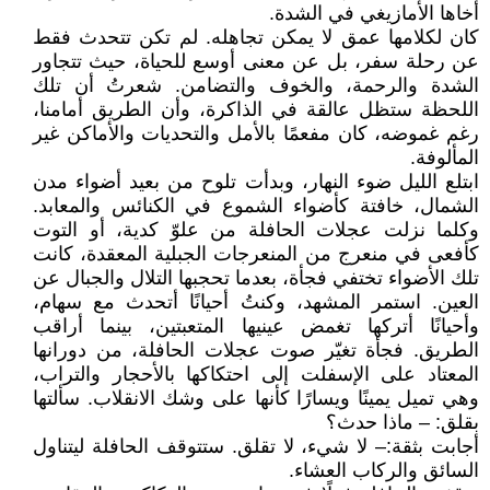
أخاها الأمازيغي في الشدة.
كان لكلامها عمق لا يمكن تجاهله. لم تكن تتحدث فقط
عن رحلة سفر، بل عن معنى أوسع للحياة، حيث تتجاور
الشدة والرحمة، والخوف والتضامن. شعرتُ أن تلك
اللحظة ستظل عالقة في الذاكرة، وأن الطريق أمامنا،
رغم غموضه، كان مفعمًا بالأمل والتحديات والأماكن غير
المألوفة.
ابتلع الليل ضوء النهار، وبدأت تلوح من بعيد أضواء مدن
الشمال، خافتة كأضواء الشموع في الكنائس والمعابد.
وكلما نزلت عجلات الحافلة من علوّ كدية، أو التوت
كأفعى في منعرج من المنعرجات الجبلية المعقدة، كانت
تلك الأضواء تختفي فجأة، بعدما تحجبها التلال والجبال عن
العين. استمر المشهد، وكنتُ أحيانًا أتحدث مع سهام،
وأحيانًا أتركها تغمض عينيها المتعبتين، بينما أراقب
الطريق. فجأة تغيّر صوت عجلات الحافلة، من دورانها
المعتاد على الإسفلت إلى احتكاكها بالأحجار والتراب،
وهي تميل يمينًا ويسارًا كأنها على وشك الانقلاب. سألتها
بقلق: – ماذا حدث؟
أجابت بثقة:– لا شيء، لا تقلق. ستتوقف الحافلة ليتناول
السائق والركاب العشاء.