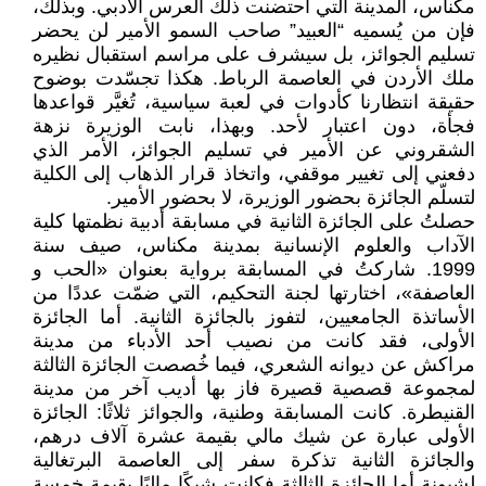
مكناس، المدينة التي احتضنت ذلك العرس الأدبي. وبذلك،
فإن من يُسميه “العبيد” صاحب السمو الأمير لن يحضر
تسليم الجوائز، بل سيشرف على مراسم استقبال نظيره
ملك الأردن في العاصمة الرباط. هكذا تجسّدت بوضوح
حقيقة انتظارنا كأدوات في لعبة سياسية، تُغيَّر قواعدها
فجأة، دون اعتبار لأحد. وبهذا، نابت الوزيرة نزهة
الشقروني عن الأمير في تسليم الجوائز، الأمر الذي
دفعني إلى تغيير موقفي، واتخاذ قرار الذهاب إلى الكلية
لتسلّم الجائزة بحضور الوزيرة، لا بحضور الأمير.
حصلتُ على الجائزة الثانية في مسابقة أدبية نظمتها كلية
الآداب والعلوم الإنسانية بمدينة مكناس، صيف سنة
1999. شاركتُ في المسابقة برواية بعنوان «الحب و
العاصفة»، اختارتها لجنة التحكيم، التي ضمّت عددًا من
الأساتذة الجامعيين، لتفوز بالجائزة الثانية. أما الجائزة
الأولى، فقد كانت من نصيب أحد الأدباء من مدينة
مراكش عن ديوانه الشعري، فيما خُصصت الجائزة الثالثة
لمجموعة قصصية قصيرة فاز بها أديب آخر من مدينة
القنيطرة. كانت المسابقة وطنية، والجوائز ثلاثًا: الجائزة
الأولى عبارة عن شيك مالي بقيمة عشرة آلاف درهم،
والجائزة الثانية تذكرة سفر إلى العاصمة البرتغالية
لشبونة أما الجائزة الثالثة فكانت شيكًا ماليًا بقيمة خمسة