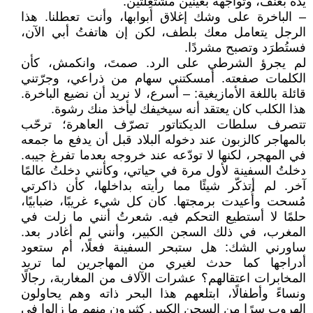
يده بعنف، وتواجهه بعينين مشتعِلَتين:
– الباخرة على وشك إغلاق أبوابها، وأنت تعطلنا. هذا
الرجل يتعامل معك بلطف، لكن إن هاتفتُ أبي الآن،
فستُطرَد وتصبح مشردًا.
لم يجرؤ الشرطي على الرد. صمتَ، وانكمش، كأن
الكلمات صفعته. أمسكتني سهام من ذراعي، وجرّتني
قائلة باللغة الأمازيغية: – أسرع، لا نريد أن نضيع الباخرة.
هذا الكلب كان يعتقد أنه سيخيفك ليأخذ منك رشوة.
تتصرف سلطات الديكتاتور تصرّف العاهرة؛ ترحّب
بالمهاجر كالزبون عند دخوله البلاد قبل أن يدفع ما جمعه
في المهجر، لكنها لا تودّعه عند خروجه بعدما تفرغ جيبه.
دخلتُ السفينة لأول مرة في حياتي، وكأنني دخلتُ عالمًا
آخر. لم أتذكّر شيئًا مما رأيته بداخلها، كأن ذاكرتي
مُسحت وأُعيدت برمجتها. كان كل شيء غريبًا، ضبابيًا،
حلمًا لا أستطيع التحكم فيه. شعرتُ أنني ما زلت في
المغرب، في ذلك السجن الكبير، وأنني لم أغادر بعد.
ساورني الشك: هل ستبحر السفينة فعلًا، أم ستعود
أدراجها كما حدث لغيري من المهاجرين لما تريد
المخابرات اعتقالهم؟ عشرات الآلاف من المغاربة، رجالًا
ونساءً وأطفالًا، ابتلعهم هذا البحر ذاته وهم يحاولون
الهروب سرًا من السجن الكبير. كثيرون منهم ما زالوا في