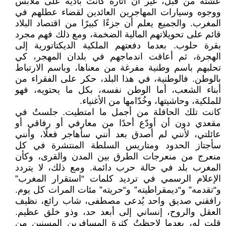
عشته من قبل، غير أن آثاره كانت بادية على ملابس
ووجوه وسيارات المهاجرين العائدين لقضاء عطلهم في
المغرب. والجميع يعلم أن جزءًا كبيرًا من اقتصاد البلاد
قائم على تحويلاتهم المالية الضخمة، ومع ذلك فهم مجرد
بقرة حلوب. بعدما دفعتهم الملكية الديكتاتورية إلى
الهجرة، ثم أعاقت اندماجهم في بلدان المهجر، كي
تحلبهم باسم وطنية مفرغة من معناها، وباسم الارتباط
بالوطن. فالوطنية، في هذا البلد، حكر على الفقراء من
أبناء الشعب، أما الوطن نفسه، بكل ما يحتويه، فهو
للملكية، وحاشيتها، وخُدّامها من الأغنياء.
كانت تلك الحافلة من أجمل ما امتطيت. جلستُ في
مقعدي دون أن أودّع أحدًا من معارفي أو رفاقي أو
عائلتي، لأنني لم أصدق بعد أنني سأهاجر فعلًا، وأنني
سأجتاز الحدود ومتاريس السلطة المنتشرة في كل
منعرج من منعرجات الطرق بين المدن والقرى، وكأن
المغرب بلد في حالة حرب دائمة. ومع ذلك، لا يتردد
الإعلام الرسمي في ترديد كلمات “استقرار المغرب”
و“تقدمه” و“ديمقراطيته” و“حريته” مئات المرات كل يوم.
رافقني صديق واحد يُدعى مصطفى، شاب رائع، نظيف
العقل والروح، إنساني إلى أبعد حد، وذو خلق عظيم.
قلت له، بعدما لاحظتُ كثرة المسافرين المسنين من