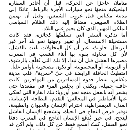
متأملًا، عاجزًا عن الحركة، قبل أن أغادر السفارة
البلجيكية متجهًا نحو سيارات الأجرة بالرباط، عائدًا إلى
مدينة مكناس قبل غروب الشمس، وقبل أن يهيمن
الظلام الطبيعي، مضافًا إليه ذلك الظلام السياسي
الملكي المهين الذي كان يخيم على البلاد.
أما تذكرة السفر التي تسلّمتُها كجائزة، فقد كانت
مستحيلة الاستعمال، أو تغيير وجهتها نحو بلد آخر غير
البرتغال. حاولتُ، غير أن كل المحاولات باءت بالفشل،
لأن كل محاولة يقوم بها أبناء الشعب في المغرب
مصيرها الفشل قبل أن تبدأ، إلا تلك التي تُغلّف بالرشوة،
أو الزبونية، أو المحسوبية، أو تكون مصحوبة بأوامر عليا.
امتطيتُ الحافلة الرابضة في حيّ “حمرية”، قلب مدينة
مكناس، تنتظر قدوم المسافرين من المهاجرين. كانت
حافلة جميلة، ويكفي أن يجلس المرء في مقعدها حتى
يشعر أنه بالفعل متجه نحو أوروبا؛ تلك القارة التي تُحكى
عنها الأساطير في المجالس: التقدم، النظافة، الإنسانية،
العدل، الديمقراطية، احترام الإنسان والحيوان والطبيعة،
توفير فرص النجاح في الحياة، وتشجيع الإنسان الفاشل
لينجح، في حين يُدفَع الإنسان الناجح في المغرب دفعًا
نحو الفشل. كنتُ أسمع فقط عن كل ذلك، ولم أكن قد