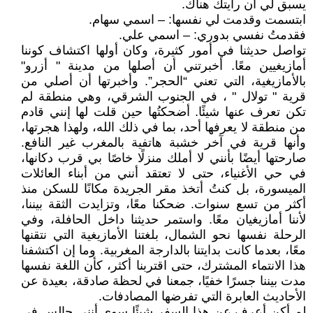
يسبق لي أن رأيتك هناك.
ابتسمت وقدمت لي نفسها: – اسمي سهام.
فقدمتُ نفسي بدوري: – اسمي علي.
تواصل حديثنا في أمور كثيرة، وكان أولها اكتشاف كوننا
أمازيغيين معًا. أخبرتني أن أصلها من مدينة " أزرو"
بالأمازيغية، التي تعني “الحجر”. وأخبرتها أن أصلي من
قرية " تولال " ، في الجنوب الشرقي، وهي منطقة لم
تكن تعرف عنها شيئًا. أضحكتُها حين قلت لها إنني قادم
من منطقة لا يعرفها أحد، بما في ذلك الله، ولهذا هجرتها،
وأنها قرية في آخر خشبة هاتفية بالمغرب غير النافع.
صارحتها أيضًا بأنني لا أملك منزلًا خاصًا بي قرب دكانها،
في حي الأغنياء، حتى لا تعتقد أنني من أبناء العائلات
الميسورة، بل كنتُ أتخذ مقر الجريدة مكانًا للسكن منذ
أكثر من تسع سنوات. ضحكنا معًا، وتزايدت الثقة بيننا،
لأننا أمازيغيان معًا. واستمر حديثنا داخل الحافلة، وفي
الرحلة نفسها نحو الشمال، بلغتنا الأمازيغية التي نتقنها
معًا، بعدما كانت بدايتنا بالدارجة المغربية. وما إن اكتشفنا
هذا الانتماء المشترك، حتى اقتربنا أكثر، كأن اللغة نفسها
مدت بيننا جسرًا خفيًا، جمعنا في لحظة صادقة، بعيدة عن
الأحاديث العابرة التي تفرضها المصادفات.
لم أكن أعرف عن هذا السفر شيئًا سوى أنني جالس في