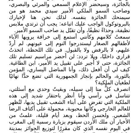
بالجائزة، وسيحضر الإعلام السمعي والمرئي والبصري،
وصاحب السمو الملكي الأمير سيدي محمد هو من
سيمنحك الجائزة بنفسه. لذلك نحن هنا لإخبارك
بالبروتوكول الواجب عليك اتباعه: يجب أن ترتدي ملابس
نظيفة، وحذاءً نظيفًا، وأن تقبّل يد صاحب السمو الأمير.
سمعتُ كلامهم وكأنني أستمع إلى خرافة يرويها الآباء
لأطفالهم الصغار ليستدرجوا النوم إلى عيونهم. لم أردّ
عليهم، لا بالرفض ولا بالقبول. في تلك اللحظة، اتخذتُ
قراري داخليًا، وبلا تردد: لن أحضر مراسيم تسليم تلك
الجائزة، حتى لا أُجبر على تقبيل يد الأمير، ابن الطاغية.
كيف لي أن أفعل ذلك، وأنا المناضل اليساري، المؤمن
بالثورة، والحالم بإنجاز الجمهورية التي تضع حدًّا نهائيًا
لطغيان الملكية؟
انصرف كلٌّ منا إلى سبيله، وبقيتُ وحدي مع أسئلتي،
تتناسل في رأسي وأنا أنظر باحتقار شديد إلى هذه
الملكية التي تفرض على أبناء الشعب تقبيل يديها، لتُظهر
للعالم الخارجي وكأنها محبوبة، محمولة على أكتاف الرضا
الشعبي. ولحسن الحظ، وبعد أيام قليلة، علمتُ من
الأخبار أن ملك الأردن سيقوم بزيارة رسمية إلى المغرب
في اليوم نفسه الذي كان مقررًا لتوزيع الجوائز بمدينة