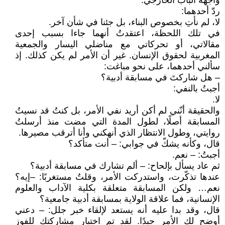
واجهة الباب الخارجي.
ردّ أحدهما:
لا، لم نأتِ بخصوص البناء، بل جئنا في شأن آخر.
في تلك اللحظة، اعتقدتُ أنهما جاءا بسبب إحدى
مقالاتي، أو تحركاتي مع مناضلي اليسار والجمعية
المغربية لحقوق الإنسان. غير أن الأمر لم يكن كذلك. إذ
سألني أحدهما، على نحو مباغت:
– هل شاركتَ في مسابقة أدبية؟
أجبتُ بالنفي:
لا.
والحقيقة أنّني لم أكن أريد نفي الأمر، بل كنتُ قد نسيتُ
المسابقة أصلًا، لطول المدة التي مضت منذ أرسلتُ
روايتي، وطول الانتظار الذي أنهكني وأنا أترقب مصيرها.
قال، وكأنه يشكّ في جوابي: – أنت متأكد؟
أجبتُ: – نعم.
ثم عاد يسأل بإلحاح: – ألم تشارك في مسابقة أدبية؟
عندها تذكّرت، واستدركت الأمر، وقلتُ مستغربًا: –إيه؟
نعم… ولكن المسابقة متعلقة بكلية الآداب والعلوم
الإنسانية، فما علاقة الولاية بمسابقة أدبية جامعية؟
قال، وقد بدا عليه أنه يستعد لإلقاء خبر جلل: – دعني
أوضح لك الأمر جيدًا. لقد تم اختيار مشاركتك للفوز