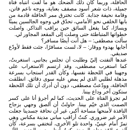
الحافلة، وربما كان ذلك الضحك هو ما لفت انتباه فتاة
جميلة، ذات شعر أسود مصفف بعناية، ووجه ناعم فاتن،
وقامة نحيفة جذابة. كانت تخترق ممر الحافلة قادمة من
بابها الخلفي نحو الأمامي، تحدّق في وجوه الجالسين يمينًا
ويسارًا، كما يفعل السائق حين يراقب التذاكر. واصلت
خطواتها المتباطئة حتى وصلت إلى المقعد المجاور لي.
سألت مصطفى: – هل أنت أيضًا مسافر؟
أجابها بهدوء ووقار: – لا، لست مسافرًا، جئت فقط لأودّع
صديقي.
عندها التفتت إليّ وطلبت أن تجلس بجانبي. استغربتُ،
كما استغرب مصطفى، وقد ارتسم الاستغراب على
وجهينا في اللحظة نفسها، وكأن القدر استجاب بسرعة
مذهلة لطلبي الذي لم يمضِ عليه سوى دقائق. انطلقت
الحافلة، وودّعتُ مصطفى، دون أن أدرك أن تلك اللحظة
ستكون آخر وداع بيننا.
لم تجرؤ الفتاة على الحديث، كما لم أجرؤ أنا على كسر
الصمت الذي خيّم بيننا. حاولتُ أن ألصق وجهي بزجاج
النافذة لأمنحها مساحة أكبر، غير أن نحافة جسدينا جعلت
الأمر غير ضروري. كنتُ أراقب مباني مدينة مكناس وهي
تمرّ أمام عينيّ، واحدة تلو الأخرى، لتختفي بسرعة، كأن