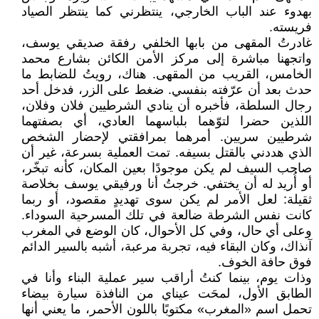
بهدوء عند الباب الخارجي، ينتظرني كما ينتظر الصياد
فريسته.
غادرتُ المقهى من بابها الخلفي رفقة صديقي يوسف،
واتجهنا مباشرة إلى مركز الأمن الكائن بشارع محمد
الخامس، القريب من المقهى. هناك، رويتُ للضابط ما
حدث بعد أن عرّفته بنفسي. ضغط على الزر، فدخل أحد
رجال السلطة، فأخبره أن ينادي الشرطيين فلان وفلان،
اللذين حضرا لتوّهما بلباسهما العادي، أي بصفتهما
شرطيين سريين. أمرهما بمرافقتي لإحضار الشخص
الذي هددني بالقتل بسيفه. تمت العملية بسرعة، غير أن
صاحب السيف لم يكن موجودًا بعين المكان، كأنه تبخّر،
أو أُريد له أن يختفي. خرجتُ أنا ورفيقي يوسف بخلاصة
ثقيلة: لعل الأمر لم يكن سوى تهديدٍ مقصود، أو ربما
كانت نفس الشرطة ضالعة في تلك المسرحية السوداء.
وعلى أي حال، وفي كل الأحوال، كان الوضع في المغرب
آنذاك، وكان البقاء فيه، تجربة مرعبة، أشبه بالسير الدائم
فوق حافة الخوف.
وذات يوم، بينما كنتُ أراقب سير عملية البناء وأنا في
الطابق الأول، لمحَت عيناي من النافذة سيارة بيضاء
تحمل اسم «المغرب» مكتوبًا باللون الأحمر، ما يعني أنها