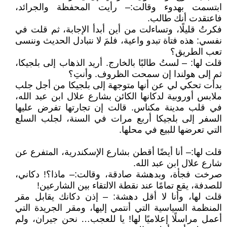
ابتسمت بهدوء وقالت:– رأيت المحفظة والجرائد،
فاعتقدت أنك طالب.
فكرتُ قليلًا، وتساءلت من أين أبدأ الإجابة، ثم قلت في
نفسي: هذه فتاة تبدو واعية، فلمَ لا نتبادل الحديث وننسى
تعب الطريق؟
قلت لها: – لستُ طالبًا بالخارج. أريد الذهاب إلى بلجيكا،
ثم إلى هولندا إن سمحت الظروف. وأنتِ؟
بدأت تحكي لي عن أنها متوجهة إلى بلجيكا من أجل جلب
ملابس أوروبية لدكانها الكائن بشارع علال ابن عبد الله،
في قلب مدينة مكناس. قالت إن تجارتها تفرض عليها
السفر إلى بلجيكا أربع مرات في السنة، لجلب السلع
التي تعرضها للبيع في محلها.
قلت لها:– أنا أيضًا أقطن بشارع الإسكندرية، المتفرع عن
شارع علال ابن عبد الله.
صرخت فجأة، وبدهشة صادقة، وقالت:– ماذا؟! دكاني،
للصدفة، يقع تمامًا عند نقطة الالتقاء بين الشارعين!
قلت لها، وأنا لا أقل دهشة: – إذن دكانك يقابل مقر
المنظمة السياسية التي أنتمي إليها، ومقر الجريدة التي
أعمل مراسلًا إعلاميًا لها! يا للعجب… نحن جيران، ولم