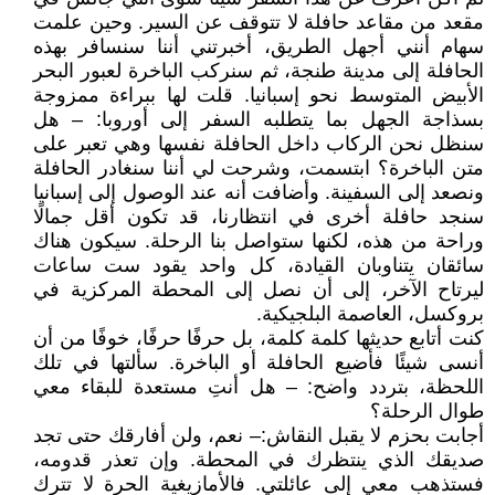
مقعد من مقاعد حافلة لا تتوقف عن السير. وحين علمت
سهام أنني أجهل الطريق، أخبرتني أننا سنسافر بهذه
الحافلة إلى مدينة طنجة، ثم سنركب الباخرة لعبور البحر
الأبيض المتوسط نحو إسبانيا. قلت لها ببراءة ممزوجة
بسذاجة الجهل بما يتطلبه السفر إلى أوروبا: – هل
سنظل نحن الركاب داخل الحافلة نفسها وهي تعبر على
متن الباخرة؟ ابتسمت، وشرحت لي أننا سنغادر الحافلة
ونصعد إلى السفينة. وأضافت أنه عند الوصول إلى إسبانيا
سنجد حافلة أخرى في انتظارنا، قد تكون أقل جمالًا
وراحة من هذه، لكنها ستواصل بنا الرحلة. سيكون هناك
سائقان يتناوبان القيادة، كل واحد يقود ست ساعات
ليرتاح الآخر، إلى أن نصل إلى المحطة المركزية في
بروكسل، العاصمة البلجيكية.
كنت أتابع حديثها كلمة كلمة، بل حرفًا حرفًا، خوفًا من أن
أنسى شيئًا فأضيع الحافلة أو الباخرة. سألتها في تلك
اللحظة، بتردد واضح: – هل أنتِ مستعدة للبقاء معي
طوال الرحلة؟
أجابت بحزم لا يقبل النقاش:– نعم، ولن أفارقك حتى تجد
صديقك الذي ينتظرك في المحطة. وإن تعذر قدومه،
فستذهب معي إلى عائلتي. فالأمازيغية الحرة لا تترك