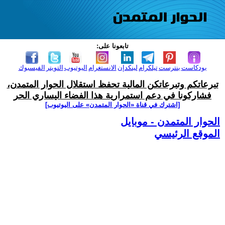
تابعونا على:
بودكاست
بنترست
تيلكرام
لينكدإن
الانستغرام
اليوتيوب
التويتر
الفيسبوك
تبرعاتكم وتبرعاتكن المالية تحفظ استقلال الحوار المتمدن،
فشاركونا في دعم استمرارية هذا الفضاء اليساري الحر
[اشترك في قناة ‫«الحوار المتمدن» على اليوتيوب]
الحوار المتمدن - موبايل
الموقع الرئيسي