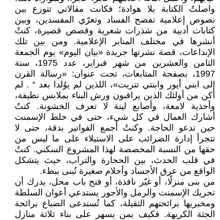
واصلتُ الكتابة بلا هوادة؛ فكانت مقالاتي تتوزع بين
نصوص إعلامية تفضح الفساد وتعرّي المفسدين، وبين
كتابات أدبية من شذرات شعرية وقصص قصيرة، كنتُ
أنشرها في مختلف المنابر الإعلامية. ومن بين تلك
الإبداعات، قصة نشرتها جريدة «بيان اليوم» يوم الجمعة
الثامن والعشرين من شهر فبراير، عدد 1975، سنة
1997، بصفحة المتابعات، تحت عنوان: «رسالة القرن
إلى ابني أيور وابنتي تتريت»، اللذين لم يوُلدا بعد “ . لم
أكن من أولئك الذين يراقبون ورش البناء بملابس نظيفة،
وأحذية لامعة، وأصابع لينة لا تعرف الخشونة. كنتُ
أشارك العمال في كل شيء، حتى في خلط الإسمنت
حين تدعو الحاجة. وكنتُ أجمع الفواتير بدقة، حتى لا
تتجرأ إدارة الضرائب على الاستيلاء على ما ليس من
حقها من النسبة المخصصة لهذا المشروع السكني. كنتُ
في قلب الحدث، بين الحجارة والتراب، حيث يتشكل
الواقع من عرق الأجساد وأحلام صغيرة تُبنى ببطء.
من بنى منزلًا، أو غيّر نافذة، أو فتح باب محل، يدرك أن
تحريك الإسمنت والرمل والأجور يستدعي أعوان السلطة
ومخبريها برائحتهم الثقيلة، كما تُستدعى الضباع برائحة
الجثة الكريهة. فكيف بمن يسهر على بناء ثلاثة منازل