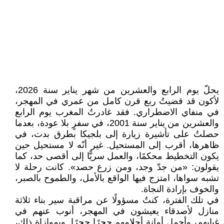
يحلّ يوم الرابع والعشرين من شهر يناير سنة 2026،
لأكون قد قضيتُ ربع قرن كامل من عمري في المهجر،
في منفاي الاضطراري. فقد غادرتُ المغرب يوم الرابع
والعشرين من يناير سنة 2001، في سفرٍ بلا عودة، بعدما
حصلتُ على تأشيرة زيارة إلى بلجيكا بطرق بدت، في
ظاهرها، أقرب إلى المستحيل. غير أنّه لا مستحيل حين
يكون التخطيط محكمًا، والعمل سريًّا إلى أقصى حد، كما
يقولون: «من جدّ وجد، ومن زرع حصد». كانت رحلة لا
تشبه سواها، امتزج فيها الواقع بالأمل، والطموح بالصبر،
والخوف بإرادة النجاة.
في تلك الفترة، كنتُ مسؤولًا عن مراقبة سير بناء ثلاثة
منازل لأصدقاء يعيشون في المهجر، أنوب عنهم في
غيابهم، وأحمل أمانة أحلامهم حجرًا حجرًا. وبموازاة ذلك،