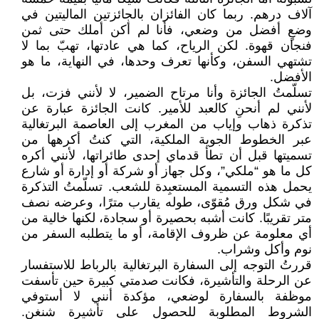
آلاف درهم. ربما كان الفائزان بالجائزتين الماليتين في
وضعٍ أفضل من وضعي، فأنا لم أكن أملك حتى ثمن
فنجان قهوة. لكن الرياح، كما هي عادتها، تهبّ بما لا
تشتهي السفن، وكأنها تعرف وحدها، في النهاية، ما هو
الأفضل.
تسلّمتُ الجائزة وأنا مرتاح الضمير، لا لأنني فزت، بل
لأنني لم أنحنِ كالعبد للأمير. كانت الجائزة عبارة عن
تذكرة ذهاب وإياب من المغرب إلى العاصمة البرتغالية
عبر الخطوط الجوية الملكية، التي كنتُ أكرهها من
تسميتها قبل أن تطأ قدماي إحدى طائراتها، لأنني أكره
كل ما هو “ملكي”، وكل جهاز أو شركة أو إدارة أو شارع
يحمل هذه التسمية المستعبِدة للشعب. تسلّمتُ التذكرة
في شكل ورق مُقوّى، طوله يقارب مترًا، وعرضه نصف
متر تقريبًا. كانت أشبه بحصيرة أو سجادة، لكنها خالية من
أي معلومة عن ظروف الإقامة، أو ما يتطلبه السفر من
نوم وأكل وشراب.
قررتُ التوجه إلى السفارة البرتغالية بالرباط للاستفسار
عن الرحلة والتأشيرة، فكانت صدمتي كبيرة حين تأسفت
موظفة بالسفارة لوضعي، مؤكدة أنني لا أستوفي
الشروط المطلوبة للحصول على تأشيرة شنغن.