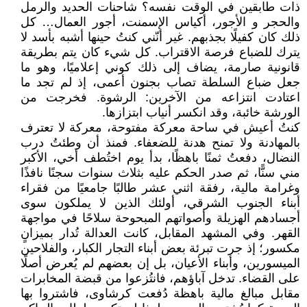
ذات طابقين في الوقت نفسه؟ شاحنات الحديد والرمل
والحجر و الأجور، أكياس الإسمنت، أجور العمال… كل
ذلك كان كفيلًا بجذبهم. غير أنّني كنتُ حينها أشبه بأسد لا
يترك للضباع فرصة الاقتراب. كل شيء كان يتم بطريقة
قانونية صارمة، يضاف إلى ذلك كوني إعلاميًا، وهو ما
جعل ضباع السلطة تصاب بجنون أعمى، إذ لم تجد ما
اعتادت انتزاعه من الآخرين: الرشوة. فخرجت من
الورشة خائبة، وقد انكسر أنياب ابتزازها.
كنتُ أعيش في ساحة معركة مفتوحة، معركة لا تعترف
بالمهادنة ولا تمنح هدنة للضعفاء. فمنذ أن وطئتُ درب
النضال، دفعتُ ثمنًا باهظًا، بدأ يوم اختُطف أخي، الأكبر
مني سنًّا، ثم صدر الحكم عليه بثلاث سنوات سجنًا نافذًا
وغرامة مالية، رفقة اثني عشر طالبًا جامعيًا من فقراء
أبناء الجنوب الشرقي، أولئك الذين لا يملكون سوى
أجسادهم الهزيلة وأصواتهم المبحوحة سلاحًا في مواجهة
القهر. وفي المشهد المقابل، كانت العدالة تُدار بميزانٍ
مكسور؛ إذ جرت تبرئة بعض أبناء التجار الكبار، والفلاحين
الميسورين، وأبناء الأعيان، بل إن بعضهم لم يُعرض أصلًا
على القضاء. تدخل آباؤهم، فانتُزعوا من قبضة المخابرات
مقابل مبالغ مالية باهظة دُفعت كرشاوى، فاشتروا بها