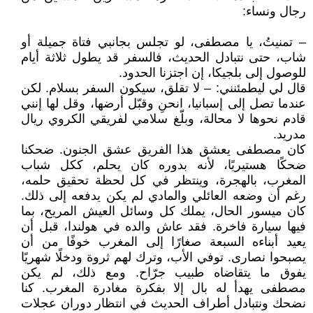
رجال ونساء:
– تمنيتُ، يا مصطفى، لو تجلس بجانبي فتاة جميلة أو
شاب، حتى نتبادل الحديث، فالسفر قد يطول ثلاثة أيام
للوصول إلى بلجيكا، إن اجتزنا الحدود.
قال لي ليطمئنني: – لا تقلق، سيكون السفر بسلام. لكن
عندما تصل إلى إسبانيا، انحنِ وقبّل أرضها، وقل لها إنني
قادم نحوها لا محالة، وبلّغ سلامي لفريقي الكروي ريال
مدريد.
كان مصطفى يعشق هذا الفريق عشق الجنون. ضحكنا
ضحكًا هستيريًا، لأنه بدوره كان يحلم، ككل شباب
المغرب، بالهجرة، وينتظر في كل لحظة تحقيق حلمه،
رغم أن وضعه العائلي والمادي لم يكن يدفعه إلى ذلك.
كان ميسور الحال، يملك كل وسائل العيش المريح، بما
فيها سيارة فاخرة. فقد عاش والده في هولندا، قبل أن
يعيد أبناءه السبعة صغارًا إلى المغرب خوفًا من أن
يصبحوا نصارى. توفي الأب، وترك لهم ثروة ودخلًا شهريًا
يفوق ما يتقاضاه طبيب جرّاح. ومع ذلك، لم يكن
مصطفى يهدأ له بال إلا بفكرة مغادرة المغرب. كنا
نضحك ونتبادل أطراف الحديث في انتظار دوران عجلات