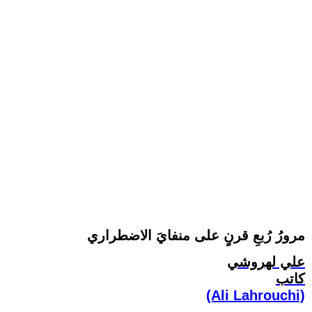
مرورُ رُبعِ قرنٍ على منفايَ الاضطراري
علي لهروشي
كاتب
(Ali Lahrouchi)