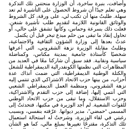
وأضافت، بنبرة ساخرة، أن الوزارة منحتني تلك التذكرة
وهي تعلم جيدًا أن شروط الحصول على التأشيرة لم تعد
سهلة. طلبتُ منها أن تكتب لي، على ورقة، كل الشروط
والوثائق القانونية اللازمة لتقديم طلب تأشيرة شنغن.
فعلت ذلك بسرعة وحماس، وكأنها تشفق على حالي، أو
تحاول إنقاذ ما تبقى من حلم مبدع تبخر قبل أن يكتمل.
عدتُ بعدها إلى وزارة الشؤون الثقافية والاجتماعية،
وطلبتُ مقابلة الوزيرة نزهة الشقروني، التي أعرفها
شخصيًا كأستاذة جامعية بمدينة مكناس، وكمناضلة
سياسية ونقابية. فقد سبق أن شاركنا معًا في العديد من
المظاهرات التي نظمتها الكونفدرالية الديمقراطية للشغل
والكتلة الوطنية الديمقراطية، التي ضمت آنذاك عدة
أحزاب، من بينها حزب الاتحاد الاشتراكي الذي تنتمي إليه
نزهة الشقروني، ومنظمة العمل الديمقراطي الشعبي
التي أنتمي إليها، إضافة إلى حزب التقدم والاشتراكية،
وحزب الاستقلال، وما تبقى من حزب الاتحاد الوطني
للقوات الشعبية. لم أجد الوزيرة في مكتبها، فتحدثتُ إلى
المسمى “حمضي”، مدير ديوانها. عرّفته بنفسي، وبسبب
رغبتي في لقاء الوزيرة، وشرحتُ له استحالة استعمال
تلك التذكرة، مقترحًا تغييرها بمبلغ مالي، كما هو الشأن