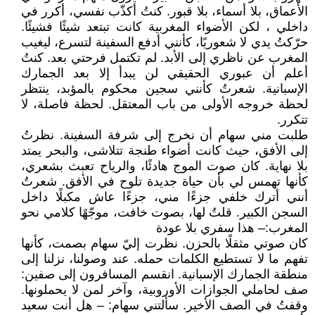
الأعماق، بلا أسماء، بلا قبور. كنتُ أكذّب نفسي، أكرر في
داخلي ، لكن الأضواء المغربية كانت تبتعد شيئًا فشيئًا.
حرّكتُ يدي لا شعوريًا، كأنني أدفع السفينة لتسرع، ليغيب
المغرب عن ناظري إلى الأبد. لم تكتمل فرحتي بعد. كنتُ
أعلم أن عبوري الحقيقي لن يبدأ إلا بعد الجمارك
الإسبانية. شعرتُ كأنني سجين محكوم بالمؤبد، ينتظر
لحظة خروجه الأولى من باب المعتقل. لحظة فاصلة، لا
تتكرر.
طلبت مني سهام أن نخرج إلى شرفة السفينة. نظرتُ
إلى الأفق، حيث كانت أضواء طنجة تتلاشى، والبحر يمتد
بلا نهاية. كان صوت الموج هادئًا، والرياح تعبث بشعري،
كأنها تهمس لي بأن حياة جديدة تلوح في الأفق. شعرتُ
أنني أترك خلفي جزءًا مني، جزءًا عاش مكبلًا داخل
السجن الكبير. قلتُ لها، بصوت خافت، موجّهًا كلامي نحو
المغرب:– هذا سفري بلا عودة
كان صوتي مثقلًا بالحزن. نظرت إليّ سهام بصمت، كأنها
تفهم ما لا تستطيع الكلمات حمله. عند وصولنا، نزلنا إلى
منطقة الجمارك الإسبانية. انقسم المسافرون إلى صفين:
صف لحاملي الجوازات الأوروبية، وآخر لمن لا يحملونها.
وقفتُ في الصف الأخير. سألتني سهام: – هل أنت سعيد