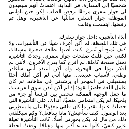
شخصيًا إلى السفارة. في البداية، اعتقدتُ أنهم سيعيدون
لي جواز سفري مرفقًا برفض الطلب. لكن حين ناولتني
الموظفة جواز السفر، سألتُها عن التأشيرة، وهل تم
رفضها. ابتسمت وقالت
أبدًا، التأشيرة داخل جواز سفرك.
في تلك اللحظة، لم أكن أعرف شيئًا عن التأشيرات، ولا
كيف تُمنح أو تُنتزع. كنت أظنها بطاقة صغيرة مستقلة،
لكنني حين قلبتُ صفحات جواز سفري، وجدتُ التأشيرة
تحتل صفحة كاملة. لم أفرح كما يفرح الآخرون، لأنني لم
أفكر يومًا في الهجرة، ولم أكن أعتقد أنني سأغادر
وطني، لأسباب عديدة… منها أنني لم أكن أملك أحدًا
يستقبلني في المهجر أو يرشدني في متاهاته. ثم كان
عامل اللغة حاضرًا بقوة؛ إذ لم أكن أتقن سوى الفرنسية،
ما جعل الوجهة الممكنة تنحصر بين فرنسا أو جزء من
بلجيكا. لم يكن اهتمامي منصبًّا، آنذاك، على التأشيرة التي
حصلتُ عليها، بقدر ما كان قلقِي معقودًا على ما ينتظرني
بعد الوصول: كيف سأعيش؟ ماذا سأفعل؟ وكم سيكلّفني
ذلك من مال لم يكن بحوزتي أصلًا. كانت التأشيرة ثقيلة
على كتفيّ، كأنها عبء أكثر منها مفتاحًا. وقفتُ لحظة