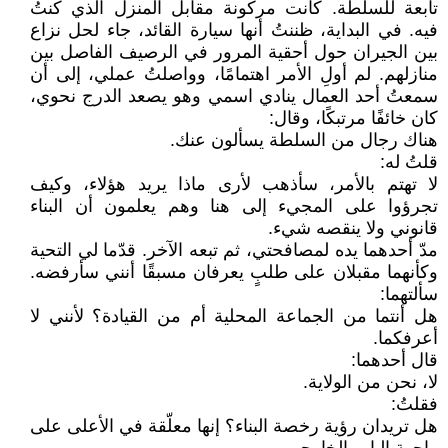
تابعة للسلطة. كانت مركونة مقابل المنزل الذي كنتُ
فيه. في البداية، ظننتُ أنها سيارة القائد، جاء لحل نزاع
بين الجيران حول أحقية المرور في الرصيف الفاصل بين
منازلهم. لم أولِ الأمر اهتمامًا، وواصلتُ عملي، إلى أن
سمعتُ أحد العمال ينادي اسمي وهو يصعد الدرج نحوي،
كان خائفًا مرتبكًا، وقال:
هناك رجال من السلطة يسألون عنك.
قلتُ له:
لا تهتم بالأمر، سأذهب لأرى ماذا يريد هؤلاء، وكيف
تجرؤوا على المجيء إلى هنا وهم يعلمون أن البناء
قانوني ولا ينقصه شيء.
مدّ أحدهما يده لمصافحتي، ثم تبعه الآخر. قدّما لي التحية
وكأنهما مقبلان على طلبٍ يعرفان مسبقًا أنني سأرفضه.
سألتهما:
هل أنتما من الجماعة المحلية أم من القيادة؟ لأنني لا
أعرفكما.
قال أحدهما:
لا، نحن من الولاية.
فقلتُ:
هل تريدان رؤية رخصة البناء؟ إنها معلّقة في الأعلى على