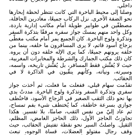
داخلي.
وصلنا إلى محيط الباخرة التي كانت تنتظر لحظة إبحارها
نحو الضفة الأخرى. نزل الركاب جميعًا، مغادرين الحافلة،
مصطفّين في طوابير طويلة أمام مكاتب إدارية باردة،
وكل واحد منهم يمسك جواز سفره مرفقًا بتذكرة السفر
وتذكرة ولوج الباخرة. كان الجميع يمر أمام مكتب مغطّى
بزجاج أسود قاتم، لا يرى المسافرون ما خلفه، بينما من
خلفه يرونهم جميعًا، كما يرى الإله خلقه دون أن يروه.
كان ذلك مكتب الجمارك والشرطة والمخابرات المغربية،
حيث لا يُفتَّش فقط المسافر، بل يُفتَّش تاريخه، واسمه،
وسيرته، ونياته، وكأنهم ينقّبون في الذاكرة لا في
الحقائب.
تقدّمت سهام قبلي، ففعلت ما فعلت، ثم أخذت جواز
سفري وتذكرة السفر وتذكرة ولوج الباخرة. مددتُ يدي
بها نحو ذلك الثقب الصغير في الزجاج الأسود، فاختُطف
جوازي بسرعة خاطفة، كما يُختطف شيء بفم تمساح،
ثم عاد إليّ من نفس الثقب، صامتًا، بلا تفسير. هكذا
تجاوزتُ الحاجز الأول، ذلك الحاجز الغامض، المظلم،
الثقيل. واصلتُ السير نحو نقطة تفتيش الحقائب، حيث
وقف رجال مفتولو العضلات، قساة الوجوه، تبعث