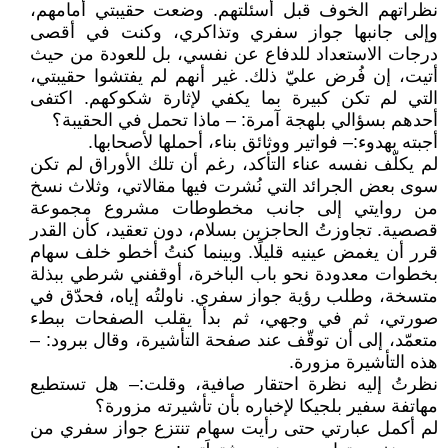
نظراتهم الخوف قبل أسئلتهم. وضعت حقيبتي أمامهم،
وإلى جانبها جواز سفري وتذاكري، وكنت في أقصى
درجات الاستعداد للدفاع عن نفسي، بل للعودة من حيث
أتيت، إن فُرض عليّ ذلك. غير أنهم لم يفتشوا حقيبتي،
التي لم تكن كبيرة بما يكفي لإثارة شكوكهم. اكتفى
أحدهم بسؤالي بلهجة آمرة: – ماذا تحمل في الحقيبة؟
أجبته بهدوء:– فواتير ووثائق بناء، أحملها لأصحابها.
لم يكلّف نفسه عناء التأكد، رغم أن تلك الأوراق لم تكن
سوى بعض الجرائد التي نُشرت فيها مقالاتي، وثلاث نسخ
من روايتي إلى جانب مخطوطات مشروع مجموعة
قصصية. تجاوزتُ الحاجزين بسلام، دون تعقيد، كأن القدر
قرر أن يغمض عينيه قليلًا. وبينما كنتُ أخطو خلف سهام
بخطوات معدودة نحو باب الباخرة، أوقفني شرطي ببذلة
متسخة، وطلب رؤية جواز سفري. ناولتُه إياه، فحدّق في
صورتي، ثم في وجهي، ثم بدأ يقلب الصفحات ببطء
متعمّد، إلى أن توقّف عند صفحة التأشيرة، وقال ببرود: –
هذه التأشيرة مزورة.
نظرتُ إليه نظرة احتقار صافية، وقلت:– هل تستطيع
مهاتفة سفير بلجيكا لإخباره بأن تأشيرته مزورة؟
لم أكمل عبارتي حتى رأيت سهام تنتزع جواز سفري من