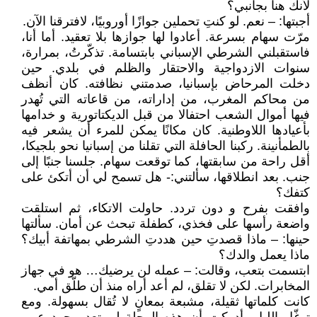
لأنك هنا بجانبي؟
أجبتها: – نعم. لو كنتِ تحملين جوازًا أوروبيًا، لافترقنا الآن.
مرّت سهام بسرعة. أعادوا لها جوازها بلا تعقيد. أما أنا،
فاستقبلني الشرطي الإسباني بابتسامة. تذكّرتُ، بمرارة،
سنوات الازدواجية والاحتقار والظلم في بلدي. حين
دخلت المرحاض بإسبانيا، صدمتني نظافته. كان أنظف
من محاكم المغرب، من إداراته، من قاعاته التي تُهدر
فيها أموال الشعب احتفالا من قبل الديكتاتورية و خدامها
بأعيادها اللاوطنية. كان مكانًا يمكن للمرء أن يشعر فيه
بالطمأنينة. ركبنا الحافلة التي تقلنا من إسبانيا نحو بلجيكا،
أقل راحة من سابقتها، كما توقعت سهام. جلسنا جنبًا إلى
جنب. بعد انطلاقها، سألتني:- هل تسمح لي أن أتكئ على
كتفك؟
وافقت بفرح و دون تردد. حاولت الاتكاء، ثم استلقت
واضعة رأسها على فخذي، كطفلة تبحث عن أمان. سألتها
حينها: – ماذا قصدتِ حين هددتِ الشرطي بمهاتفة أبيك؟
ماذا يعمل والدك؟
ابتسمت بتعب، وقالت: – عمله لن يرضيك… هو في جهاز
المخابرات. لكن لا تقلق، لم أعد أراه منذ أن طلّق أمي.
كانت كلماتها ثقيلة، مشبعة بمعانٍ لا تُقال بسهولة. ومع