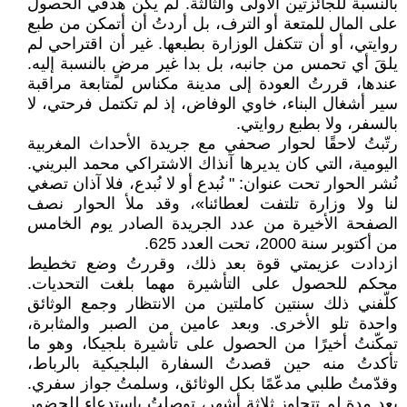
بالنسبة للجائزتين الأولى والثالثة. لم يكن هدفي الحصول
على المال للمتعة أو الترف، بل أردتُ أن أتمكن من طبع
روايتي، أو أن تتكفل الوزارة بطبعها. غير أن اقتراحي لم
يلقَ أي تحمس من جانبه، بل بدا غير مرضٍ بالنسبة إليه.
عندها، قررتُ العودة إلى مدينة مكناس لمتابعة مراقبة
سير أشغال البناء، خاوي الوفاض، إذ لم تكتمل فرحتي، لا
بالسفر، ولا بطبع روايتي.
رتّبتُ لاحقًا لحوار صحفي مع جريدة الأحداث المغربية
اليومية، التي كان يديرها آنذاك الاشتراكي محمد البريني.
نُشر الحوار تحت عنوان: " نُبدع أو لا نُبدع، فلا آذان تصغي
لنا ولا وزارة تلتفت لعطائنا»، وقد ملأ الحوار نصف
الصفحة الأخيرة من عدد الجريدة الصادر يوم الخامس
من أكتوبر سنة 2000، تحت العدد 625.
ازدادت عزيمتي قوة بعد ذلك، وقررتُ وضع تخطيط
محكم للحصول على التأشيرة مهما بلغت التحديات.
كلّفني ذلك سنتين كاملتين من الانتظار وجمع الوثائق
واحدة تلو الأخرى. وبعد عامين من الصبر والمثابرة،
تمكّنتُ أخيرًا من الحصول على تأشيرة بلجيكا، وهو ما
تأكدتُ منه حين قصدتُ السفارة البلجيكية بالرباط،
وقدّمتُ طلبي مدعّمًا بكل الوثائق، وسلمتُ جواز سفري.
بعد مدة لم تتجاوز ثلاثة أشهر، توصلتُ باستدعاء للحضور