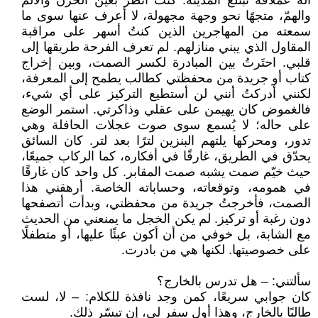
آلة عملاقة تبتلع المدينة. كنتُ أنظر بعين الحزن والألم
والهمّ، متجهًا نحو وجهة مجهولة، لا أعرف عنها سوى ما
سمعته من المهاجرين الذين كنتُ أسهر على مراقبة
المقاول الذي يبني منازلهم. لم تعرف الفرحة طريقها إلى
قلبي. احتَرتُ بين المبادرة لكسر الصمت، وبين إخراج
كتاب أو جريدة من محفظتي كطالب يطمح إلى المعرفة،
لكنني أدركتُ أنني لن أستطيع التركيز على أي شيء،
فالغموض كان يهيمن على عقلي وذاكرتي. استمر الوضع
على حاله؛ لا يُسمع سوى صوت عجلات الحافلة وهي
تدور، ومحركها يلتهم البنزين لترًا بعد لتر. كان السائق
يحدّق في الطريق، غارقًا في أفكاره، كما الركاب جميعًا،
حيث خيّم صمت يشبه صمت المقابر. كل واحد كان غارقًا
في همومه، وتوقعاته، وحساباته الخاصة. أرهقني هذا
الصمت، فأخرجتُ جريدة من محفظتي، وبدأت أتصفحها
دون رغبة أو تركيز. لم يكن الخجل ما يمنعني من الحديث
مع الشابة، بل خوفي من أن أكون عبئًا عليها، أو متطفلًا
على خصوصيتها. لكنها هي من بادرت.
سألتني: – هل تدرس بالخارج؟
كان جوابي سريعًا، كمن وجد نافذة للكلام: – لا، لست
طالبًا بالخارج، وهذا أول سفر لي، إن تيسّر ذلك.