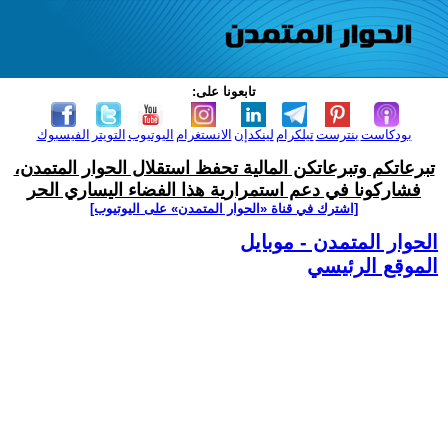
تابعونا على:
بودكاست
بنترست
تيلكرام
لينكدإن
الانستغرام
اليوتيوب
التويتر
الفيسبوك
تبرعاتكم وتبرعاتكن المالية تحفظ استقلال الحوار المتمدن،
فشاركونا في دعم استمرارية هذا الفضاء اليساري الحر
[اشترك في قناة ‫«الحوار المتمدن» على اليوتيوب]
الحوار المتمدن - موبايل
الموقع الرئيسي