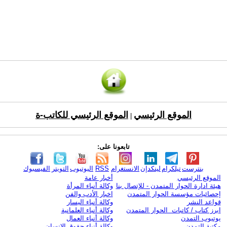
الموقع الرئيسي
الموقع الرئيسي للكاتب-ة
|
تابعونا على:
بنترست
تيلكرام
لينكدإن
الانستغرام
RSS
اليوتيوب
التويتر
الفيسبوك
الموقع الرئيسي
أخبار عامة
هيئة ادارة الحوار المتمدن - للإتصال بنا
وكالة أنباء المرأة
إحصائيات مؤسسة الحوار المتمدن
اخبار الأدب والفن
قواعد النشر
وكالة أنباء اليسار
ابرز كتاب / كاتبات الحوار المتمدن
وكالة أنباء العلمانية
يوتيوب التمدن
وكالة أنباء العمال
مكتبة التمدن
وكالة أنباء حقوق الإنسان