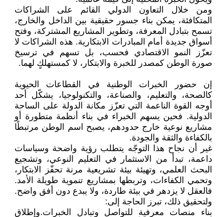
ومن خلال التعاون الدولي القائم على الشراكات
المتكافئة، يمكن بناء جسور حقيقية بين الداخل والخارج،
تسمح بتبادل المعرفة، وتطوير المشاريع المشتركة، وفتح
أسواق جديدة أمام المبادرات الابتكارية. هذه الشراكات لا
تعزّز النمو الاقتصادي فحسب، بل تسهم في ترسيخ
صورة الوطن كمصدر للخبرة والابتكار، لا كمستهلكٍ لهما.
إن حضور الخبرات الوطنية في القطاعات الحيوية
كالصحة، والتعليم، والصناعة، والتكنولوجيا، يشكّل أحد
أوجه القوة الناعمة التي تعزّز مكانة الدولة على الساحة
الدولية. فحين يسهم الخبراء في بناء أنظمة متطورة أو
مشاريع نوعية خارج حدودهم، يصبح اسم الوطن مرتبطًا
بالكفاءة والثقة والجودة.
غير أن نجاح هذا التوجّه يتطلب رؤية واضحة وسياسات
داعمة، تبدأ من الاستثمار في التعليم النوعي، وتشجيع
البحث العلمي، وتهيئة بيئة تشريعية مرنة تحفّز الابتكار،
وتحمي الكفاءات، وتربطها بمشاريع تنموية طويلة الأمد.
فالعقل لا يزدهر في بيئة طاردة، ولا يبدع دون أفق واضح.
ولتحقيق ذلك، تبرز الحاجة إلى:
بناء منصات معرفية للتواصل وتبادل الخبرات.وإطلاق