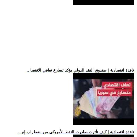
.. نافذة اقتصادية | صندوق النقد الدولي يؤكد تسارع تعافي الاقتصا
.. نافذة اقتصادية | كيف تأثرت صادرت النفط الأمريكي من اضطراب إم