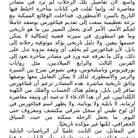
واسع، لأن تفاصيل تلك الرحلات لم ترد في مصادر
معاصرة له، وإنما نُقلت في كتابات متأخرة اختلط فيها
التاريخ بالسرد الأسطوري، فتداخلت الوقائع الممكنة مع
نزعة تعظيمية سعت إلى تقديم فيثاغورس بوصفه جامعًا
لحِكَم الأمم، الأمر الذي يجعل التمييز بين ما هو تاريخي
وما هو اسطوري في سيرته قضية إشكالية لا يمكن
حسمها بيقين. ولا دليل تاريخي يؤكد موثوقية رحلاته إلى
بابل، لأن فيثاغورس لم يخلف أي وثيقة مدونة تدل على
ذلك، وكل ما نعرفه عنه ورد في مصادر متأخرة تعود إلى
القرنين الثالث والرابع الميلاديين، مثل روايات
بورفيريوس ويامبليخوس، وهي نصوص تمزج بين السيرة
والرمز والأسطورة، لذلك لا يمكن التعامل معها بوصفها
وثائق تاريخية مباشرة. هذه المصادر تزعم أن فيثاغورس
سافر إلى بابل، وتعلم هناك الحساب والفلك من الكهنة
الكلدانيين، غير أن هذا الادعاء لا تدعمه أي وثيقة معاصرة
لزمانه، لا بابلية ولا يونانية، ولا يظهر اسم فيثاغورس في
أي لوح طيني أو سجل شرقي مكتشف ومعروف حتى
اليوم. ما يجعل الرحلة ممكنة من حيث السياق
الجغرافي، لكنها غير مؤكدة تاريخيًا.
في المقابل، من الثابت علميًا أن الرياضيات البابلية
سبقت فيثاغورس بقرون طويلة، وأن البابليين عرفوا