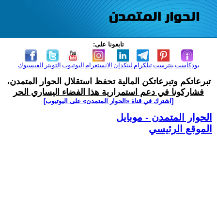
تابعونا على:
بودكاست
بنترست
تيلكرام
لينكدإن
الانستغرام
اليوتيوب
التويتر
الفيسبوك
تبرعاتكم وتبرعاتكن المالية تحفظ استقلال الحوار المتمدن،
فشاركونا في دعم استمرارية هذا الفضاء اليساري الحر
[اشترك في قناة ‫«الحوار المتمدن» على اليوتيوب]
الحوار المتمدن - موبايل
الموقع الرئيسي