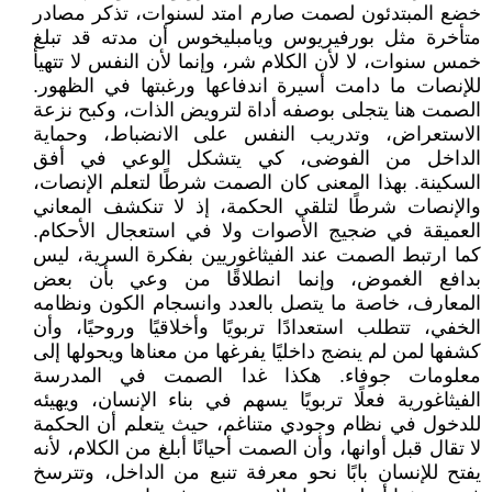
خضع المبتدئون لصمت صارم امتد لسنوات، تذكر مصادر
متأخرة مثل بورفيريوس ويامبليخوس أن مدته قد تبلغ
خمس سنوات، لا لأن الكلام شر، وإنما لأن النفس لا تتهيأ
للإنصات ما دامت أسيرة اندفاعها ورغبتها في الظهور.
الصمت هنا يتجلى بوصفه أداة لترويض الذات، وكبح نزعة
الاستعراض، وتدريب النفس على الانضباط، وحماية
الداخل من الفوضى، كي يتشكل الوعي في أفق
السكينة. بهذا المعنى كان الصمت شرطًا لتعلم الإنصات،
والإنصات شرطًا لتلقي الحكمة، إذ لا تنكشف المعاني
العميقة في ضجيج الأصوات ولا في استعجال الأحكام.
كما ارتبط الصمت عند الفيثاغوريين بفكرة السرية، ليس
بدافع الغموض، وإنما انطلاقًا من وعي بأن بعض
المعارف، خاصة ما يتصل بالعدد وانسجام الكون ونظامه
الخفي، تتطلب استعدادًا تربويًا وأخلاقيًا وروحيًا، وأن
كشفها لمن لم ينضج داخليًا يفرغها من معناها ويحولها إلى
معلومات جوفاء. هكذا غدا الصمت في المدرسة
الفيثاغورية فعلًا تربويًا يسهم في بناء الإنسان، ويهيئه
للدخول في نظام وجودي متناغم، حيث يتعلم أن الحكمة
لا تقال قبل أوانها، وأن الصمت أحيانًا أبلغ من الكلام، لأنه
يفتح للإنسان بابًا نحو معرفة تنبع من الداخل، وتترسخ