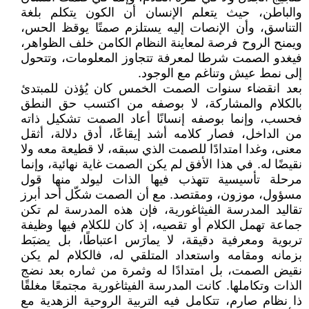
والباطن، حيث يتعلم الإنسان أن الكون يتكلم بلغة
التناسق، وأن الإنصات إليه يستلزم صمتًا يوقظ الحس،
ويمنح الروح فرصة لمعاينة النظام الكامن خلف الظواهر،
فيغدو الصمت شرطا لمعرفة تتجاوز المعلومات، وتتحول
إلى نمط عيش وتناغم مع الوجود.
بعد انقضاء سنوات الصمت الخمس كان يُؤذن للمبتدئ
بالكلام والمشاركة، لا بوصفه من اكتسب حق النطق
فحسب، وإنما بوصفه إنسانًا أعاد الصمت تشكيل ذاته
من الداخل، فصار كلامه أشد إيقاعًا، أدق دلالة، أثقل
معنى، وغدا امتدادًا للصمت الذي سبقه، لا قطيعة معه ولا
نقيضًا له. في هذا الأفق لم يكن الصمت غاية نهائية، وإنما
مرحلة تأسيسية تتهذب فيها الذات ليولد منها قول
مسؤول، موزون، ومقتصد. مع أن الصمت شكّل أحد أبرز
تقاليد المدرسة الفيثاغورية، فإن هذه المدرسة لم تكن
جماعة تهمل الكلام أو تقصيه، إذ كان للكلام فيها وظيفة
تربوية ومعرفية دقيقة، لا يمارَس اعتباطًا، بل يضبَط
بزمانه ومقامه واستعداد المتلقي له، فالكلام لم يكن
نقيض الصمت، بل امتدادًا له وثمرة من ثماره بعد نضج
الذات وتكاملها. كانت المدرسة الفيثاغورية مجتمعًا مغلقًا
ذا نظام صارم، تتكامل فيه التربية الروحية الزهدية مع