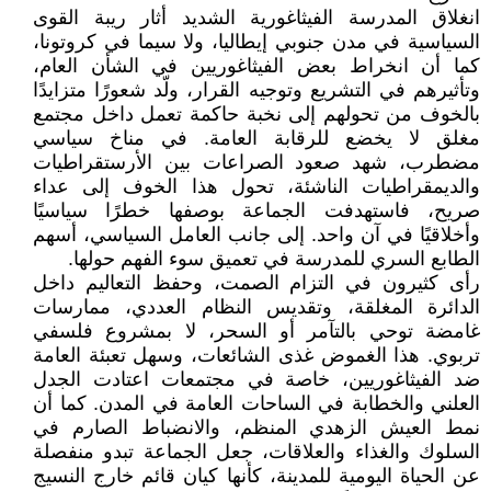
انغلاق المدرسة الفيثاغورية الشديد أثار ريبة القوى
السياسية في مدن جنوبي إيطاليا، ولا سيما في كروتونا،
كما أن انخراط بعض الفيثاغوريين في الشأن العام،
وتأثيرهم في التشريع وتوجيه القرار، ولّد شعورًا متزايدًا
بالخوف من تحولهم إلى نخبة حاكمة تعمل داخل مجتمع
مغلق لا يخضع للرقابة العامة. في مناخ سياسي
مضطرب، شهد صعود الصراعات بين الأرستقراطيات
والديمقراطيات الناشئة، تحول هذا الخوف إلى عداء
صريح، فاستهدفت الجماعة بوصفها خطرًا سياسيًا
وأخلاقيًا في آن واحد. إلى جانب العامل السياسي، أسهم
الطابع السري للمدرسة في تعميق سوء الفهم حولها.
رأى كثيرون في التزام الصمت، وحفظ التعاليم داخل
الدائرة المغلقة، وتقديس النظام العددي، ممارسات
غامضة توحي بالتآمر أو السحر، لا بمشروع فلسفي
تربوي. هذا الغموض غذى الشائعات، وسهل تعبئة العامة
ضد الفيثاغوريين، خاصة في مجتمعات اعتادت الجدل
العلني والخطابة في الساحات العامة في المدن. كما أن
نمط العيش الزهدي المنظم، والانضباط الصارم في
السلوك والغذاء والعلاقات، جعل الجماعة تبدو منفصلة
عن الحياة اليومية للمدينة، كأنها كيان قائم خارج النسيج