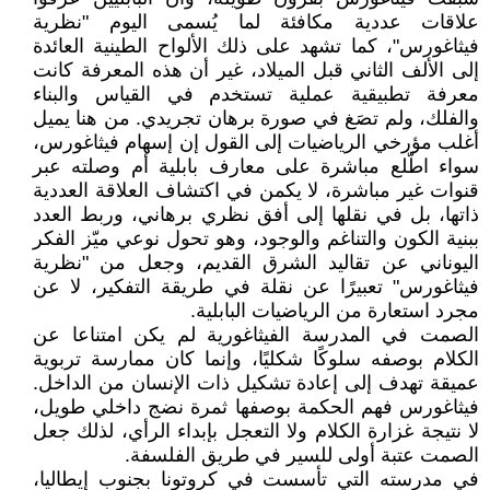
علاقات عددية مكافئة لما يُسمى اليوم "نظرية
فيثاغورس"، كما تشهد على ذلك الألواح الطينية العائدة
إلى الألف الثاني قبل الميلاد، غير أن هذه المعرفة كانت
معرفة تطبيقية عملية تستخدم في القياس والبناء
والفلك، ولم تصَغ في صورة برهان تجريدي. من هنا يميل
أغلب مؤرخي الرياضيات إلى القول إن إسهام فيثاغورس،
سواء اطّلع مباشرة على معارف بابلية أم وصلته عبر
قنوات غير مباشرة، لا يكمن في اكتشاف العلاقة العددية
ذاتها، بل في نقلها إلى أفق نظري برهاني، وربط العدد
ببنية الكون والتناغم والوجود، وهو تحول نوعي ميّز الفكر
اليوناني عن تقاليد الشرق القديم، وجعل من "نظرية
فيثاغورس" تعبيرًا عن نقلة في طريقة التفكير، لا عن
مجرد استعارة من الرياضيات البابلية.
الصمت في المدرسة الفيثاغورية لم يكن امتناعا عن
الكلام بوصفه سلوكًا شكليًا، وإنما كان ممارسة تربوية
عميقة تهدف إلى إعادة تشكيل ذات الإنسان من الداخل.
فيثاغورس فهم الحكمة بوصفها ثمرة نضج داخلي طويل،
لا نتيجة غزارة الكلام ولا التعجل بإبداء الرأي، لذلك جعل
الصمت عتبة أولى للسير في طريق الفلسفة.
في مدرسته التي تأسست في كروتونا بجنوب إيطاليا،