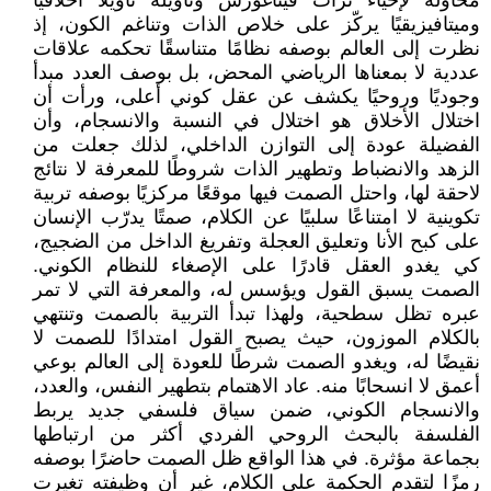
محاولة لإحياء تراث فيثاغورس وتأويله تأويلًا أخلاقيًا
وميتافيزيقيًا يركّز على خلاص الذات وتناغم الكون، إذ
نظرت إلى العالم بوصفه نظامًا متناسقًا تحكمه علاقات
عددية لا بمعناها الرياضي المحض، بل بوصف العدد مبدأ
وجوديًا وروحيًا يكشف عن عقل كوني أعلى، ورأت أن
اختلال الأخلاق هو اختلال في النسبة والانسجام، وأن
الفضيلة عودة إلى التوازن الداخلي، لذلك جعلت من
الزهد والانضباط وتطهير الذات شروطًا للمعرفة لا نتائج
لاحقة لها، واحتل الصمت فيها موقعًا مركزيًا بوصفه تربية
تكوينية لا امتناعًا سلبيًا عن الكلام، صمتًا يدرّب الإنسان
على كبح الأنا وتعليق العجلة وتفريغ الداخل من الضجيج،
كي يغدو العقل قادرًا على الإصغاء للنظام الكوني.
الصمت يسبق القول ويؤسس له، والمعرفة التي لا تمر
عبره تظل سطحية، ولهذا تبدأ التربية بالصمت وتنتهي
بالكلام الموزون، حيث يصبح القول امتدادًا للصمت لا
نقيضًا له، ويغدو الصمت شرطًا للعودة إلى العالم بوعي
أعمق لا انسحابًا منه. عاد الاهتمام بتطهير النفس، والعدد،
والانسجام الكوني، ضمن سياق فلسفي جديد يربط
الفلسفة بالبحث الروحي الفردي أكثر من ارتباطها
بجماعة مؤثرة. في هذا الواقع ظل الصمت حاضرًا بوصفه
رمزًا لتقدم الحكمة على الكلام، غير أن وظيفته تغيرت