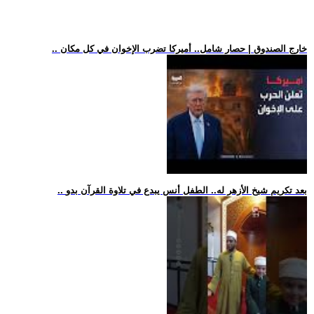
.. خارج الصندوق | حصار شامل.. أميركا تضرب الإخوان في كل مكان
.. بعد تكريم شيخ الأزهر له.. الطفل أنس يبدع في تلاوة القرآن بدو