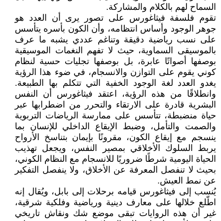
السماح لهم بالكلام والمشاركة.
تقوم فلسفة فيثاغورس على تصور يرى أن العدد هو
جوهر الوجود وأساس انتظامه، وأن الكون بأسره يتأسس
على نسب رياضية دقيقة وتناغم عددي يشبه ما عرف
بالموسيقى السماوية، حيث لا تفهم النغمات الموسيقية
بوصفها أصواتًا عابرة، بل بوصفها تجليات حسية لنظام
كوني يقوم على التوازن والانسجام، في ضوء هذا الرؤية
يغدو العدد لغة الوجود الخفية التي تتكلم بها الطبيعة.
وانطلاقًا من هذه الرؤية، اعتقد فيثاغورس أن النفس
البشرية قادرة على الارتقاء والتحرر من اضطرابها عبر
حياة منضبطة، تتأسس على ممارسة الرياضات التربوية
والصمت والتأمل، وضبط الإيقاع الداخلي للإنسان بما
ينسجم مع إيقاع الكون، مقرونًا بإيمان بتناسخ الأرواح
يربط السلوك الأخلاقي بمصير النفس، ويجعل تهذيب
الحياة اليومية شرطًا ضروريًا للانسجام مع النظام الكوني،
بحيث لا تنفصل المعرفة عن الأخلاق، ولا ينفصل التفكير
عن نمط العيش.
يُنسب إلى فيثاغورس قيامه برحلات إلى بابل، ويُقال إنه
اطّلع خلالها على معارف دينية ورياضية وفلكية شرقية،
غير أن هذه الروايات تبقى موضع شك ونقاش تاريخي