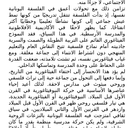
الاجتماعي، لا جزءًا منه.
تزامن ذلك مع تحولات أعمق في الفلسفة اليونانية
نفسها، إذ بدأت الفلسفة تنتقل تدريجيًا من كونها نمط
عيش جماعي إلى كونها نشاطًا تعليميًا وخطابيًا أكثر
انفتاحًا، كما يظهر لاحقًا في الأكاديمية الأفلاطونية
والمدرسة الأرسطية. في هذا السياق، فقد النموذج
الفيثاغوري القائم على التربية الطويلة والصمت والسرية
جاذبيته أمام نماذج فلسفية تتيح النقاش العام والتعليم
المنهجي دون اشتراط الانتماء إلى جماعة مغلقة. ومع
غياب فيثاغورس نفسه، ثم تشتت تلامذته، ضعفت القدرة
على الحفاظ على وحدة المدرسة وتماسكها الداخلي.
لم يؤد هذا الانحسار إلى اختفاء الفيثاغورية من التاريخ،
وإنما دفعها إلى التحول من جماعة حية إلى تراث فلسفي
وروحي مبثوث في مدارس لاحقة. لذلك أعيد إحياء
عناصرها الأساسية في حركة النيوفيثاغورية في القرن
الأول قبل الميلاد. النيوفيثاغورية أو الفيثاغورية الجديدة،
هي تيار فلسفي روحي ظهر في القرن الأول قبل الميلاد
وازدهر في القرنين الأول والثاني الميلاديين، في سياق
ثقافي امتزجت فيه الفلسفة اليونانية بالنزعات الروحية
الشرقية، ولم يكن حركة مدرسية منظمة بقدر ما كان