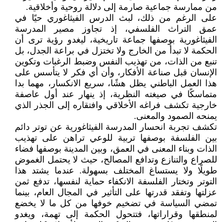
من ممارسة جماعية صارمة إلى دلالة روحية وأخلاقية.
على الرغم من ذلك، لبث الدرس الفيثاغوري حيًا في
عمق التراث الفلسفي، إذ تجاوز مصير المدرسة
الفيثاغورية بوصفها جماعة تاريخية، ليغدو رؤية ترى أن
الحكمة لا تبدأ من الخارج ولا تختزل في براعة الجدل، بل
تنبع من الذات، من تهذيب النفس وضبط الرغبات وتكوين
الإنسان قبل صناعة الأفكار، وأن أي فكر لا يتأسس على
هذا العمل الباطني يظل هشًا، سريع الانكسار، مهما بدا
متماسكًا في صيغته النظرية، إذ ينهار عند أول عاصفة
خارجية تكشف فراغه الأخلاقي وافتقاره إلى الجذر الذي
يمنحه الصمود والمعنى.
تكشف تجربة انحسار المدرسة الفيثاغورية عن توتر دائم
بين الفلسفة بوصفها تربية للوعي تراهن على تهذيب
الذات وبناء المعنى في العمق، وبين المدينة بوصفها فضاء
للصراع والتنازع وتدافع المصالح، حيث لا يحتمل الغموض
طويلًا ولا يستساغ المختلف بسهولة. عندما يشتد هذا
التوتر وتختار الفلسفة الانكفاء حماية لنفسها، تدفع ثمن
عزلتها وتفقد قدرتها على التأثير في المجال العام، بينما
تمضي السياسة في تضخيم خوفها من كل ما لا يخضع
لمنطقها وقراراتها، فتتحول الحكمة إلى تهمة، ويغدو