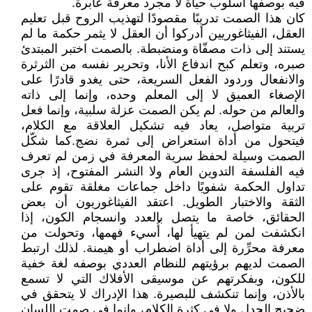
فيه بوصفها أسلوب حياة لا مجرد معرفة عابرة.
كان هذا الصمت تدريبًا مقصودًا لتهذيب الروح قبل تعليم
العقل، الفيثاغوريين أدركوا أن العقل لا يثمر حكمة ما لم
يستند إلى ذات مصفّاة ومنضبطة. بالصمت اختبر المبتدئ
صبره، وتعلم كبح اندفاع الأنا، وتحرير نفسه من الثرثرة
والانفعال وردود الفعل السريعة، حتى يغدو قادرًا على
الإصغاء العميق لا إلى المعلم وحده، وإنما إلى ذاته
والعالم من حوله. لم يكن الصمت عزلة سلبية، وإنما فعل
تربية متواصل، يعاد فيه تشكيل العلاقة مع الكلام،
فيتحول من أداة استعراض إلى ثمرة نضج.كما شكّل
الصمت وسيلة لحفظ سرية المعرفة في زمن لم تعرف
فيه الفلسفة التدوين العام ولا النشر المفتوح، إذ جرى
تداول الحكمة شفويًا داخل جماعات مغلقة تقوم على
الثقة والاختبار الطويل. اعتقد الفيثاغوريون أن بعض
الحقائق، خاصة ما يتصل بالعدد وانسجام الكون، إذا
انكشفت لمن لم يتهيأ لها، أُسيء فهمها، وتحولت من
معرفة محرِّرة إلى أداة اضطراب أو هيمنة. لذلك ارتبط
الصمت لديهم برؤيتهم للنظام العددي بوصفه لغة خفية
للكون، وبفكرتهم عن موسيقى الأفلاك التي لا تسمع
بالأذن، وإنما تنكشف للبصيرة. هذا الإدراك لا يتحقق في
ضجيج الجدل ولا في كثرة الكلام، وإنما في صمت اللسان