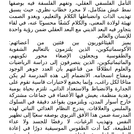
التأمل الفلسفي العقلي، وتفهم الفلسفة فيه بوصفها
نمط عيش متكامل، لا مجرد خطاب نظري، حيث يسبق
تهذيب الذات وانضباطها الكلامَ والتعليم، ويغدو الصمت
تهيئة لولادة المعنى، والكلام كشفًا محسوبًا عنه، في لقاء
يتجاور فيه البعد الديني مع البعد العقلي ضمن رؤية واحدة
للإنسان والعالم.
يميز الفيثاغوريون بين فئتين من أعضائهم:
الأكوسماتيكوين، الذين يلتزمون بالتعاليم الشفوية
والطقوسية ويجعلون الإصغاء محور تكوينهم،
والماثيماتيكوين، الذين ينصرفون إلى دراسة الرياضيات
والعلوم انطلاقًا من قناعتهم بأن العدد جوهر الوجود
ومفتاح انسجامه. الانضمام إلى هذه المدرسة لم يكن
متاحًا لكل راغب، وإنما يخضع لاختبارات قاسية تقوم على
الجدارة والانضباط والاستعداد الذاتي، تلتزم بحياة يومية
زهدية منظمة، يعيش فيها الأعضاء في جماعات مشتركة
خارج أسوار المدن، ويلتزمون بقواعد دقيقة في السلوك
والملبس والعلاقات. يندرج النظام الغذائي النباتي لهذه
المدرسة ضمن هذا الأفق التربوي بوصفه سعيًا إلى تطهير
النفس وتهذيب الرغبات، لا رفضًا للجسد ولا عداء
للطبيعة، كما أدت الطقوس الموسيقية دورًا في إعادة