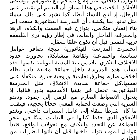
التوازن الداخلي، عبر إيقاع ينسجم مع تصورهم لموسيقى
الأفلاك. اللافت في هذا السياق أن التعليم لم يقتصر على
الرجال، إذ أتيح للنساء أيضًا، كما تشهد على ذلك أسماء
مثل ثيانو، بما يكشف أن المدرسة الفيثاغورية سعت إلى
بناء إنسان متكامل، يتوازن فيه الصمت والكلام، الزهد
والمعرفة، الداخل والعالم، في إطار رؤية ترى الفلسفة
تربية للنفس قبل أن تكون علمًا للعقل.
انحسرت المدرسة الفيثاغورية نتيجة تضافر عوامل
سياسية واجتماعية وثقافية متشابكة، تجاوزت حدود
الاختلاف الفكري لتلامس بنية المدينة اليونانية نفسها. فقد
نشأت هذه المدرسة داخل جماعة مغلقة ذات نظام
أخلاقي صارم وطرق تعليمية وروحية حذرة، منكفأة على
نفسها.كل جماعة شديدة الانغلاق، مثل المدرسة
الفيثاغورية، تحمل في بنيتها الأساسية بذور فنائها، إذ
يتحول الانضباط الصارم مع الزمن إلى جمود، وتغدو
السرية التي وضعت لحماية المعنى حجابًا يحجبه، فينقلب
ما كان شرطًا للبقاء إلى عامل استنزاف داخلي، ويغدو
الانغلاق الذي حفظ كيانها في البدايات سببًا في عجز
الجماعة عن التجدد والتكيف مع تحولات الواقع، فتبدأ
عوامل الموت تتوالد داخلها قبل أن تأتيها الضربات من
الخارج.