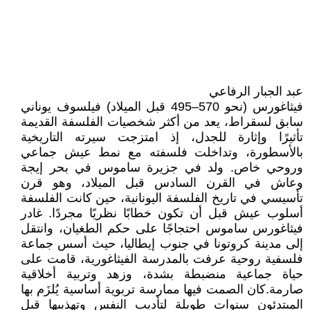
عبد الجبار الرفاعي
فيثاغورس (نحو 570–495 قبل الميلاد) فيلسوف يوناني
سابق لسقراط، يعد من أكثر شخصيات الفلسفة القديمة
تأثيرًا وإثارة للجدل، إذ امتزجت سيرته التاريخية
بالأسطورة، وتداخلت فلسفته مع نمط عيش جماعي
وروحي خاص. ولد في جزيرة ساموس في بحر إيجة
وعاش في القرن السادس قبل الميلاد، وهو قرن
تأسيسي في تاريخ الفلسفة اليونانية، حين كانت الفلسفة
أسلوب عيش قبل أن تكون خطابًا نظريًا مجردًا. غادر
فيثاغورس ساموس احتجاجًا على حكم الطغيان، وانتقل
إلى مدينة كروتونا في جنوب إيطاليا، حيث أسس جماعة
فلسفية روحية عرفت بالمدرسة الفيثاغورية، قامت على
حياة جماعية منضبطة بشدة، وزهد وتربية أخلاقية
صارمة.كان الصمت فيها ممارسة تربوية أساسية يُلزَم بها
المبتدئون سنوات طويلة لتأديب النفس وتهذيبها قبل