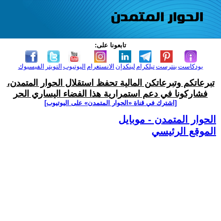
تابعونا على:
بودكاست
بنترست
تيلكرام
لينكدإن
الانستغرام
اليوتيوب
التويتر
الفيسبوك
تبرعاتكم وتبرعاتكن المالية تحفظ استقلال الحوار المتمدن،
فشاركونا في دعم استمرارية هذا الفضاء اليساري الحر
[اشترك في قناة ‫«الحوار المتمدن» على اليوتيوب]
الحوار المتمدن - موبايل
الموقع الرئيسي