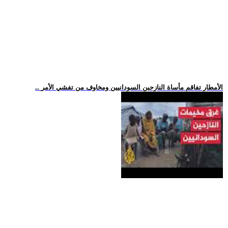
.. الأمطار تفاقم مأساة النازحين السودانيين ومخاوف من تفشي الأمر