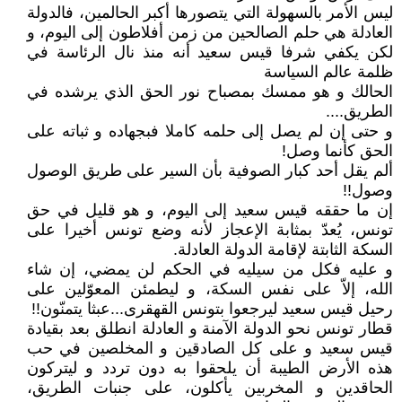
ليس الأمر بالسهولة التي يتصورها أكبر الحالمين، فالدولة
العادلة هي حلم الصالحين من زمن أفلاطون إلى اليوم، و
لكن يكفي شرفا قيس سعيد أنه منذ نال الرئاسة في
ظلمة عالم السياسة
الحالك و هو ممسك بمصباح نور الحق الذي يرشده في
الطريق....
و حتى إن لم يصل إلى حلمه كاملا فبجهاده و ثباته على
الحق كأنما وصل!
ألم يقل أحد كبار الصوفية بأن السير على طريق الوصول
وصول!!
إن ما حققه قيس سعيد إلى اليوم، و هو قليل في حق
تونس، يُعدّ بمثابة الإعجاز لأنه وضع تونس أخيرا على
السكة الثابتة لإقامة الدولة العادلة.
و عليه فكل من سيليه في الحكم لن يمضي، إن شاء
الله، إلاّ على نفس السكة، و ليطمئن المعوّلين على
رحيل قيس سعيد ليرجعوا بتونس القهقرى...عبثا يتمنّون!!
قطار تونس نحو الدولة الآمنة و العادلة انطلق بعد بقيادة
قيس سعيد و على كل الصادقين و المخلصين في حب
هذه الأرض الطيبة أن يلحقوا به دون تردد و ليتركون
الحاقدين و المخربين يأكلون، على جنبات الطريق،