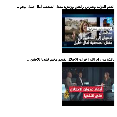
.. العفو الدولية وهيومن رايتس ووتش: مقتل الصحفية آمال خليل بهجو
.. نافذة من رام الله | قوات الاحتلال تقتحم مخيم قلنديا للاجئين