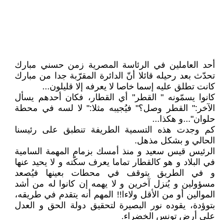
أحد العاملين في الرئاسة المصرية زمن حسني مبارك
تحدّث بعد رحيله قائلا أنّ الدائرة المقرّبة جدا من مبارك
كانت تطلق عليه إسما خاصا لا يعرفه إلا قليلون...
كانوا يسمّونه " القطر" أي القطار، فكان أحدهم يسأل
الآخر:" القطر وصل؟" فيُجيبه مثلا:" لا لسه في محطة
حلوان"...و هكذا...
كم وجدت هذه التسمية الطريفة تنطبق على رئيسنا
الحالي و بشكل مذهل.
الرئيس قيس سعيد و منذ أمسك بزمام المهمة السامية
في البلاد و هو كالقطار تماما يعرف سكّته و لا يحيد عنها
و في الطريق يتوقف في محطات بعينها فيُصعد
مسؤولين و يُنزل آخرين و لا يهمه إن كانوا له من أشد
الموالين أو من الأقل ولاءا!! المهم أنه يتقدم في طريقه،
بتوؤدة، يقوده نور البصيرة لتحقيق دولة الحق و العدل
على أرض تونس الخضراء.