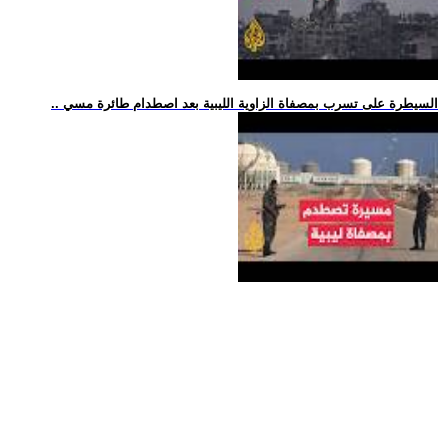
.. السيطرة على تسرب بمصفاة الزاوية الليبية بعد اصطدام طائرة مسي