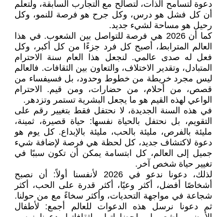
دعوة لتسامح الذات، لتصالح مع التجارب السابقة، ولتعلم
أن كل فشل هو درس، وكل جرح هو فرصة للنمو، وكل
رحيل هو مساحة لشيء جديد.
كما أن 2026 هي فرصة للتواصل بين الشعوب. في هذا
العالم المترابط، أصبح كل فرد جزءًا من كل أكبر، وكل
فعل له صدى عالمي. لنجعل هذا العام سنة الاحترام
المتبادل، وتقدير الاختلاف، والتعاون بين الثقافات. فالعالم
ليس مجرد خريطة من خطوط وحدود، بل فسيفساء من
قصص، من أحلام، من حضارات، ومن قيم. الاحترام
الواعي لهذه القيم هو ما يجعل البشرية تستمر وتزدهر.
في هذه السنة الجديدة، لا نحتفل فقط بتغيير رقم على
التقويم، بل نحتفل بالحياة نفسها: حياة قصيرة، ثمينة،
مليئة بالفرص، مليئة بالحب، مليئة بالإبداع. كل يوم هو
دعوة لاكتشاف جديد، كل لحظة هي فرصة لإضافة شيء
جميل إلى العالم، كل ابتسامة يمكن أن تكون سببًا في
تغيير حياة شخص آخر.
لذلك، دعونا ندعو في 2026 لأنفسنا أولاً: أن نصبح
أشخاصًا أفضل، أكثر وعيًا، أكثر قدرة على الحب، أكثر
شجاعة في مواجهة التحديات، وأكثر سخاءً مع من حولنا.
ثم دعونا نرسل هذه الدعوات للعالم أجمع: لأطفال