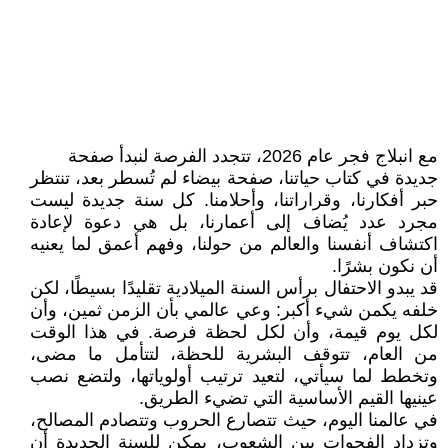
مع انبلاج فجر عام 2026، تتجدد الفرصة لنبدأ صفحة
جديدة في كتاب حياتنا، صفحة بيضاء لم تُسطر بعد، تنتظر
حبر أفكارنا، وقراراتنا، وأحلامنا. كل سنة جديدة ليست
مجرد عدد يُضاف إلى أعمارنا، بل هي دعوة لإعادة
اكتشاف أنفسنا والعالم من حولنا، وفهم أعمق لما يعنيه
أن نكون بشرًا.
قد يبدو الاحتفال برأس السنة الميلادية تقليدًا بسيطًا، لكن
خلفه يكمن شيء أكبر: وعي عالمي بأن الزمن ثمين، وأن
لكل يوم قيمة، وأن لكل لحظة فرصة. في هذا الوقت
من العام، تتوقف البشرية للحظة، لتتأمل ما مضى،
وتخطط لما سيأتي، لتعيد ترتيب أولوياتها، ولتضع نصب
عينيها القيم الأساسية التي تضيء الطريق.
في عالمنا اليوم، حيث تتصارع الحروب وتتصادم المصالح،
وتزداد الفجوات بين الشعوب، يمكن للسنة الجديدة أن