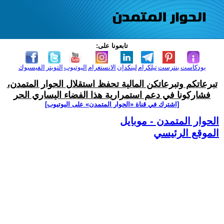
تابعونا على:
بودكاست
بنترست
تيلكرام
لينكدإن
الانستغرام
اليوتيوب
التويتر
الفيسبوك
تبرعاتكم وتبرعاتكن المالية تحفظ استقلال الحوار المتمدن،
فشاركونا في دعم استمرارية هذا الفضاء اليساري الحر
[اشترك في قناة ‫«الحوار المتمدن» على اليوتيوب]
الحوار المتمدن - موبايل
الموقع الرئيسي