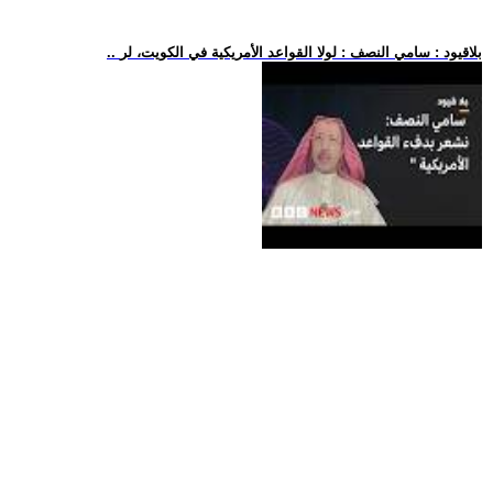
.. بلاقيود : سامي النصف : لولا القواعد الأمريكية في الكويت، لر