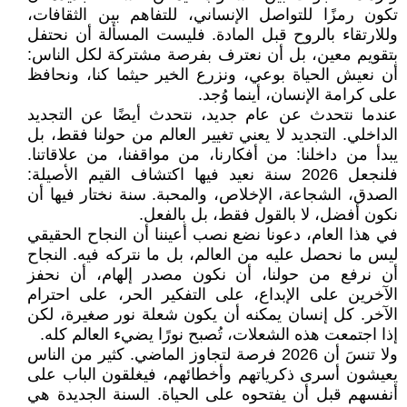
تكون رمزًا للتواصل الإنساني، للتفاهم بين الثقافات،
وللارتقاء بالروح قبل المادة. فليست المسألة أن نحتفل
بتقويم معين، بل أن نعترف بفرصة مشتركة لكل الناس:
أن نعيش الحياة بوعي، ونزرع الخير حيثما كنا، ونحافظ
على كرامة الإنسان، أينما وُجد.
عندما نتحدث عن عام جديد، نتحدث أيضًا عن التجديد
الداخلي. التجديد لا يعني تغيير العالم من حولنا فقط، بل
يبدأ من داخلنا: من أفكارنا، من مواقفنا، من علاقاتنا.
فلنجعل 2026 سنة نعيد فيها اكتشاف القيم الأصيلة:
الصدق، الشجاعة، الإخلاص، والمحبة. سنة نختار فيها أن
نكون أفضل، لا بالقول فقط، بل بالفعل.
في هذا العام، دعونا نضع نصب أعيننا أن النجاح الحقيقي
ليس ما نحصل عليه من العالم، بل ما نتركه فيه. النجاح
أن نرفع من حولنا، أن نكون مصدر إلهام، أن نحفز
الآخرين على الإبداع، على التفكير الحر، على احترام
الآخر. كل إنسان يمكنه أن يكون شعلة نور صغيرة، لكن
إذا اجتمعت هذه الشعلات، تُصبح نورًا يضيء العالم كله.
ولا تنسَ أن 2026 فرصة لتجاوز الماضي. كثير من الناس
يعيشون أسرى ذكرياتهم وأخطائهم، فيغلقون الباب على
أنفسهم قبل أن يفتحوه على الحياة. السنة الجديدة هي