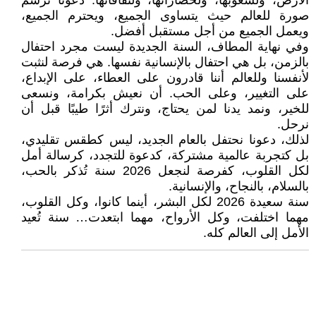
الأرض، ولشعوبها، ولحضاراتها، ولثقافاتها. دعونا نرسم
صورة للعالم حيث يتساوى الجميع، ويحترم الجميع،
ويعمل الجميع من أجل مستقبل أفضل.
وفي نهاية المطاف، السنة الجديدة ليست مجرد احتفال
بالزمن، بل هي احتفال بالإنسانية نفسها. هي فرصة لنثبت
لأنفسنا وللعالم أننا قادرون على العطاء، على الإبداع،
على التغيير، وعلى الحب. أن نعيش بكرامة، ونسعى
للخير، ونمد يدنا لمن يحتاج، ونترك أثرًا طيبًا قبل أن
نرحل.
لذلك، دعونا نحتفل بالعام الجديد، ليس كطقس تقليدي،
بل كتجربة عالمية مشتركة، كدعوة للتجدد، كرسالة أمل
لكل القلوب، كفرصة لنجعل 2026 سنة تُذكر بالحب،
بالسلام، بالنجاح، والإنسانية.
سنة سعيدة 2026 لكل البشر، أينما كانوا، وكل القلوب،
مهما اختلفت، وكل الأرواح، مهما ابتعدت… سنة تُعيد
الأمل إلى العالم كله.