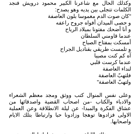
وكذلك الحال مع شاعرنا الكبير محمود درويش فنجد
الكلمات تتجلى بين يديه وهو يصدح:
"كان صوت الدم مغموسا بلون العاصفة
و حصى الميدان أفواه جروح راعفه
و أنا أضحك مفتونا بميلاد الرياح
عندما قاومني السلطان
أمسكت بمفتاح الصباح
و تلمست طريقي بقناديل الجراح
آه كم كنت مصيبا
عندما كرست قلبي
لنداء العاصفة
فلتهبّ العاصفة
ولتهبّ العاصفة"
وعلى نفس المنوال كتب ووثق ومجد معظم الشعراء
والادباء والكتاب -من اصحاب القضية واصدقائها من
عشاق الفكرة والمبدا- عن ليلة الانطلاقة وعن العملية
الاولى فزادوها توهجا وزادونا حبا وارتباطا بتلك الايام
واصحابها.