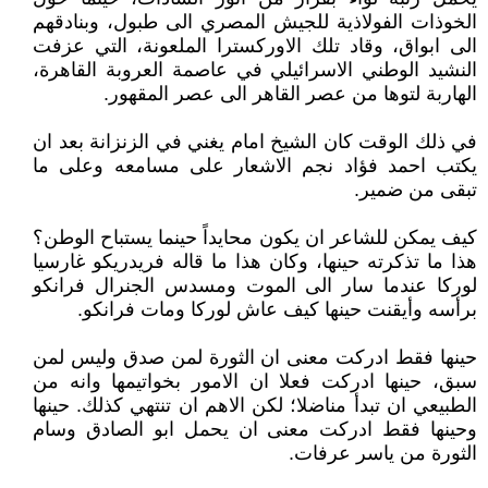
الخوذات الفولاذية للجيش المصري الى طبول، وبنادقهم
الى ابواق، وقاد تلك الاوركسترا الملعونة، التي عزفت
النشيد الوطني الاسرائيلي في عاصمة العروبة القاهرة،
الهاربة لتوها من عصر القاهر الى عصر المقهور.
في ذلك الوقت كان الشيخ امام يغني في الزنزانة بعد ان
يكتب احمد فؤاد نجم الاشعار على مسامعه وعلى ما
تبقى من ضمير.
كيف يمكن للشاعر ان يكون محايداً حينما يستباح الوطن؟
هذا ما تذكرته حينها، وكان هذا ما قاله فريدريكو غارسيا
لوركا عندما سار الى الموت ومسدس الجنرال فرانكو
برأسه وأيقنت حينها كيف عاش لوركا ومات فرانكو.
حينها فقط ادركت معنى ان الثورة لمن صدق وليس لمن
سبق، حينها ادركت فعلا ان الامور بخواتيمها وانه من
الطبيعي ان تبدأ مناضلا؛ لكن الاهم ان تنتهي كذلك. حينها
وحينها فقط ادركت معنى ان يحمل ابو الصادق وسام
الثورة من ياسر عرفات.