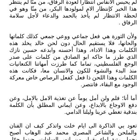
لم يحبس الانفاس انتظاراً لعودة الرفاق، من منّا لم ينتظر
هذا الخبر كإنتظار الام لمولودها البكر، من منّا وهو في
لحظة الانتظار لم يأخذ بالحمد والدعاء لأجل سلامة
الرفاق .
ولأن الثورة هي فعل جماعي ووعي جمعي كذلك كلماتها
والحانها، فلا يستقيم الحال دون لحن خالد يخلد هذه
الكلمات وهذا الاداء، وهذا أحسنه وابدعه حسين نازك
الذي طرز ما حاكه ابو الصادق من كلمات على صدر
الوجع الفلسطيني، تماما كما طرزت أمهاتنا الكنعانيات
منذ البدء والنشوء للكون والانسان معا، فكانت هذه
الكلمات وهذا اللحن ذا فعل كفعل الرصاص خاض معركة
الوجود مع البقاء، فانتصر.
أما أنا؛ فلم ولن أمل يوماً عن تغذية الامل بالامل، وعن
دفع الاوجاع بالابداع، وعن ايماني المطلق بأن الكلمة
بندقية تغطي عرينا وليلنا الدامي.
تعود بي الذاكرة الى ايام خلت واتذكر كيف ان الفنان
والملحن والشاعر المصري محمد عبد الوهاب أصبح
يحمل رتبة لواء بقرار من انور السادات، حينما حوّل