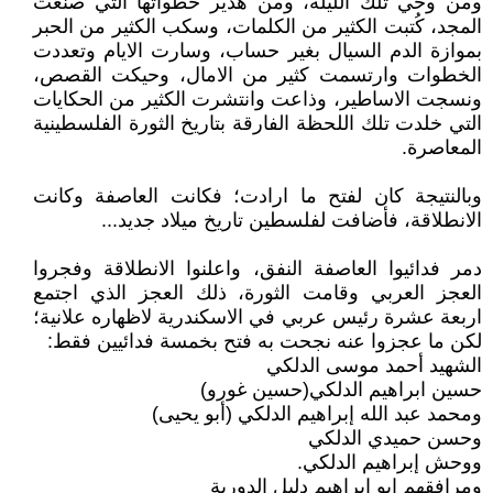
ومن وحي تلك الليلة، ومن هدير خطواتها التي صنعت
المجد، كُتبت الكثير من الكلمات، وسكب الكثير من الحبر
بموازة الدم السيال بغير حساب، وسارت الايام وتعددت
الخطوات وارتسمت كثير من الامال، وحيكت القصص،
ونسجت الاساطير، وذاعت وانتشرت الكثير من الحكايات
التي خلدت تلك اللحظة الفارقة بتاريخ الثورة الفلسطينية
المعاصرة.
وبالنتيجة كان لفتح ما ارادت؛ فكانت العاصفة وكانت
الانطلاقة، فأضافت لفلسطين تاريخ ميلاد جديد...
دمر فدائيوا العاصفة النفق، واعلنوا الانطلاقة وفجروا
العجز العربي وقامت الثورة، ذلك العجز الذي اجتمع
اربعة عشرة رئيس عربي في الاسكندرية لاظهاره علانية؛
لكن ما عجزوا عنه نجحت به فتح بخمسة فدائيين فقط:
الشهيد أحمد موسى الدلكي
حسين ابراهيم الدلكي(حسين غورو)
ومحمد عبد الله إبراهيم الدلكي (أبو يحيى)
وحسن حميدي الدلكي
ووحش إبراهيم الدلكي.
ومرافقهم ابو ابراهيم دليل الدورية