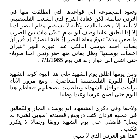
وتعود المجموعة الى قواعدها التي انطلقت منها في
الاردن سالمة، لكن كعادة الفرح لدى الشعب الفلسطيني
لا يأتيه إلا مخضبا بالدم، وكأنه لا يستقيم مقام النصر لدينا
إلا إذا انطبق علينا وصف ابو تمام: “فتًى ماتَ بين الضربِ
والطعنِ ميتة ً تقومُ مقامَ النصرِ إذْ فاتهَ النصرُ”، إذ قُدر ان
يصاب احمد موسى الدلكي عند عبوره النهر “بنيران
اخطأت بوصلتها” وظل يعاني منها -هو ونحن امدا طويلا-
حتى انتقل الى جوار ربه في يوم 7/1/1965 .
ومن يومها اطلق يوم الشهيد على هذا اليوم كونه الشهيد
الأول للثورة الفلسطينية المعاصرة ، ومع مرور الايام
تزايدت قوافل الشهداء وتعاظمت تضحياتهم فتعاظم هذا
اليوم حتى اصبح عرسا وعيدا وطنيا...
ولاحقا وفي ذكرى استشهاد ابو يوسف النجار والكمالين
في عملية فردان كتب درويش قصيدته "طوبى لشيء لم
يصل" فأضفى على يوم الشهيد رونقا وجمالا لا يتكرر
فكتب :
"هذا هو العرس الذي لا ينتهي