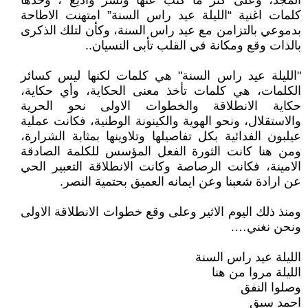
المجد، وعلى كثر ما كُتب عنها ونشر واذيع ، وحدها
كلمات اغنية “الليلة عيد راس السنة” امتهنت الاطاحة
بدموعي بالتزامن مع عيد راس السنة، وكأن لتلك الذكرى
بالذات وقع ومكانة في القلب تأبى النسيان..
"الليلة عيد راس السنة" هي كلمات لكنها ليس كسائر
الكلمات، هي كلمات تأخذ معنى الحكاية، وأي حكاية،
حكاية الانطلاقة والخطوات الاولى نحو الحرية
والاستقلال، ونحو الهوية والكينونة الوطنية، فكانت عملية
عيلبون الفدائية بكل تفاصيلها وتلاوينها بمثابة الشرارة،
ومن هنا كانت الثورة الفعل المؤسس للكلمة الصادقة
الامينة، فكانت الرصاصة وكانت الانطلاقة التعبير الحي
عن ارادة شعبنا وعن ايمانه العميق بحتمية النصر.
ومنذ ذلك اليوم الاثير وعلى وقع خطوات الانطلاقة الاولى
ونحن نغني….
الليلة عيد راس السنة
الليلة مروا من هنا
وصلوا النفق
احمد سبق