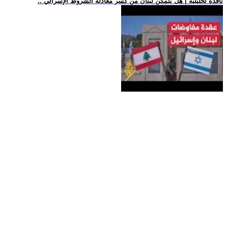
.. نافذة تحليلية | هل يتمكن لبنان من كسر معادلة الشروط الإسرائي