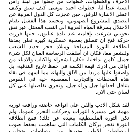
الاحرف والخطوات، خطوات من جعلوا من ليلة رأس
السنة عيداً لنا، خطوات احمد موسى كيف سبق وكيف
اعطى الاشارة للرفق، حين عجزت كل الدول العربية عن
التصدي للمشروع الصهيوني، وتجسد هذا الفشل بقيام
الاحتلال بسرقة المياه العربية الى النقب المحتل عبر نفق
تحويلي شرعت بإقامته عند بلدة عيلبون، حينها قررت
حركة فتح ان تنطلق بعملية عسكرية كبيره تعلن بعدها
انطلاقة الثورة المسلحة وميلاد فجر جديد للشعب
وللشعر معا، فكان ان أَطلقت الرصاصة العنان لكل شيء
جميل كامن بداخلنا، فكان الشعراء والكتاب والادباء من
اوائل من ادرك قيمة الكلمة في حفظ تاريخ البندقية، بل
واضفوا عليها مزيدا من الالق والبهاء، مما اسهم في بقاء
هذه المحطات والتجارب المفصلية حية في النفوس
يتناقل احداثها جيل وراء جيل، وتجري تفاصيلها على كل
لسان حتى الان.
لقد شكل الادب والفن على انواعه حاضنة ورافعة ثورية
مهمة في مسيرة الثورات وحركات التحرر عموما، ولم
تكن الثورة الفلسطينية ببعيدة عن ذلك؛ فمع انطلاقة
الثورة تفجر بركان الكلمات التي ساهمت بحفظ صوت
الرصاصات الاولى وغيرها من رصاصات وتجارب