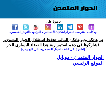
تابعونا على:
بودكاست
بنترست
تيلكرام
لينكدإن
الانستغرام
اليوتيوب
التويتر
الفيسبوك
تبرعاتكم وتبرعاتكن المالية تحفظ استقلال الحوار المتمدن،
فشاركونا في دعم استمرارية هذا الفضاء اليساري الحر
[اشترك في قناة ‫«الحوار المتمدن» على اليوتيوب]
الحوار المتمدن - موبايل
الموقع الرئيسي