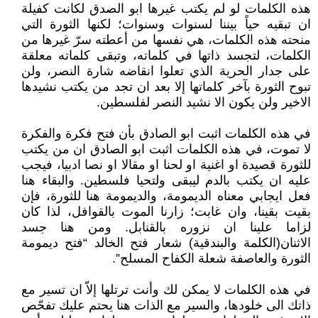
هذه الكلمات لو لم يكتب غيرها ابو الصدق لكانت كفيلة
ان تبقيه حياً بيننا لسنوات وسنوات؛ لكنها الثورة التي
منحته هذه الكلمات، هي نفسها من أعطته سرّ غيرها من
الكلمات، لتجسد ذاتها في كلماته، وتبقى كلماته معلقة
على جدار الحرية الذي تعلوا انقاضه شارة النصر، ولن
تبوح الثورة بآخر كلماتها إلا بعد ان تجد من يكتب نشيدها
الاخير ولن يكون الا نشيد النصر لفلسطين.
في هذه الكلمات اثبت ابو الصادق بأن فتح فكرة والفكرة
لا تموت، في هذه الكلمات اثبت ابو الصادق ان من يكتب
للثورة قصيدة او اغنية او لحنا او مقالا او نصا ادبيا، فيجب
عليه ان يكتب بالدم ليبقى ولتحيا فلسطين. والبقاء هنا
فعل ايجابي معناه الديمومة، والديمومة هنا للثورة، فإن
بقيت بقينا، وان غابت؛ زارنا الموت بالقوافل، لذا كان
لزاما علينا ان نزوره بالقنابل. ومن هنا جسد
الاثنان(الكلمة والبندقية) شعار فتح الخالد “فتح ديمومة
الثورة والعاصفة شعلة الكفاح المسلح”.
في هذه الكلمات لا يمكن لك وأنت ترتلها إلاّ ان تسير مع
ذاتك الى خلودها، والسير مع الذات هنا يحتم عليك تفحّص