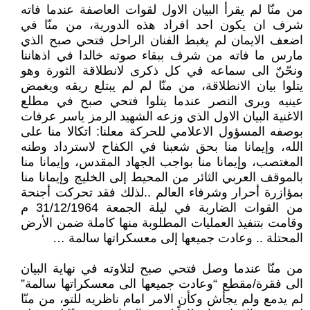
من منّا لم يقرأ البيان الاول لقوات العاصفة عندما فاته
شرف ان يكون احد افراد هذه الدورية، من منّا في
اضعف الايمان لم يغبط الفنان الراحل فتحي صبح الذي
مارس ما فاته من شرف ببقاء صوته خالدا في اذهاننا
ونحّنّ الى سماعه في كل ذكرى لانطلاقة الثورة وهو
يتلوا بيان الانطلاقة، من منّا لم لم يبتلع ريقه ويغمض
عينيه ويرى النصر عندما يتلوا فتحي صبح في مطلع
الاغنية البيان الاول الذي وزعه الشهيد الرمز ياسر عرفات
بوصفه المسؤول الاعلامي للحركة معلنا: اتكالا منا على
الله، وإيمانا منا بحق شعبنا في الكفاح لاسترداد وطنه
المغتصب، وإيمانا منا بواجب الجهاد المقدس، وإيمانا منا
بالموقف العربي الثائر من المحيط إلى الخليج وإيمانا منا
بمؤازرة أحرار وشرفاء العالم ..لذلك فقد تحركت أجنحة
من القوات الضاربة في ليلة الجمعة 31/12/1964 م
وقامت بتنفيذ العمليات المطلوبة منها كاملة ضمن الأرض
المحتلة .. وعادت جميعها إلى معسكراتها سالمة …
من منّا عندما وصل فتحي صبح لتلاوته في نهاية البيان
الى فقرة/مقطع “وعادت جميعها الى معسكراتها سالمة”
لم يدمع ولم يجأش وكأن الامر امام ناظريه للتو، من منّا