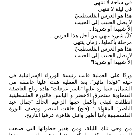
في ساحة لا تنتهي
في ليلة لا تنتهي
هذا هو العرس الفلسطينيّ
لا يصل الحبيب إلى الحبيب
إلاّ شهيدا أو شريدا...
كلّ شيء ينتهي من أجل هذا العرس ..
مرحلة بأكملها.. زمان ينتهي
هذا هو العرس الفلسطينيّ
لا يصل الحبيب إلى الحبيب
إلأّ شهيدا أو شريدا"
وردًا على العملية قالت رئيسة الوزراء الإسرائيلية في
حينه “غولدا مائير”: بعد العملية هبت علينا عاصفة من
الشمال، فيما رد عليها “ياسر عرفات” هاذه رياح العاصفة
الفتحاوية ستحرق الأخضر و اليابس فالثورة الفلسطينية
انطلقت لتبقى وأكمل حينها الزعيم الخالد “جمال عبد
الناصر” المقولة : (فتح) خلقت لتنتصر ووصف الثورة
الفلسطينية بأنها أطهر وانبل ظاهرة عرفها التاريخ.
من وحي تلك الليلة، ومن هدير خطواتها التي صنعت