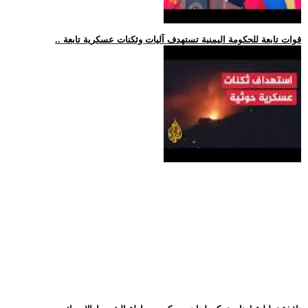
.. قوات تابعة للحكومة اليمنية تستهدف آليات وثكنات عسكرية تابعة