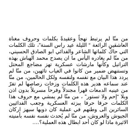
من منّا لم يرتبط نهجاً وعقيدةً بكلمات وحروف مغناة
العاشقين الرائعة “ الليلة عيد راس السنة”، تلك الكلمات
التي حاكّ كلماتها الشاعر والفدائي ابو الصادق الحسيني،
من منّا لم يغادره اليأس ما ان يصدح محمد الهباش بهذه
التراتيل وكأنها مارشات عسكرية تهز مضاجع المحتل
وتستنهض ضمير من كانوا في الغياب تائهين، من منّا لم
يردد هذا البيان مع نفسه ولنفسه ولكل الحالمين، من منّا
عند سماعه هدير هذه الكلمات وزخات رصاصها لم تفرّ
من عينيه الدمعات قهراً مجندلاً وفرحاً مسربلاً بدون اذن
وبلا “إحم ولا تستور” ، من منّا لم يمشي مع حروف هذا
الكلمات حرفا حرفا ببزته العسكرية وجعب الفدائيين
السائرين الى وطنهم في عملية كان دويها سيهز اركان
الجيوش والعروش، من منّا لم يُحدث نفسه نفسه بأمنيته
الاثيرة ماذا لو كان أحد ابطال هذه العملية؟….