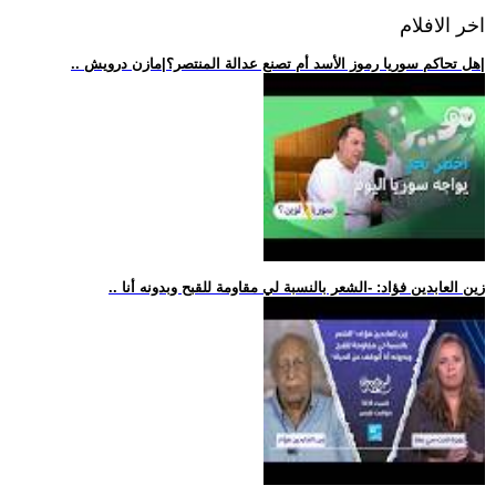
اخر الافلام
.. هل تحاكم سوريا رموز الأسد أم تصنع عدالة المنتصر؟|مازن درويش|
.. زين العابدين فؤاد: -الشعر بالنسبة لي مقاومة للقبح وبدونه أنا