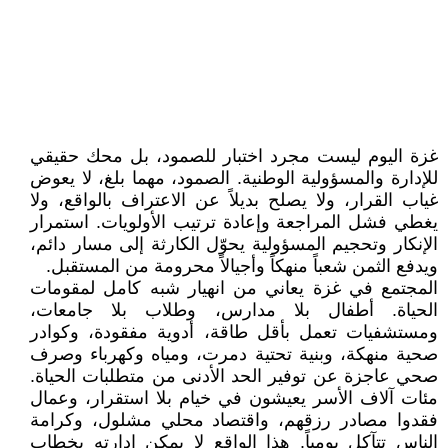
غزة اليوم ليست مجرد اختبار للصمود، بل محك حقيقي
للإدارة والمسؤولية الوطنية. الصمود، مهما بلغ، لا يعوض
غياب القرار، ولا يصلح بديلاً عن الاعتراف بالواقع، ولا
يغطي فشل المراجعة وإعادة ترتيب الأولويات. استمرار
الإنكار وتحجيم المسؤولية يحوّل الكارثة إلى مسار دائم،
ويدفع الثمن شعباً منهكاً وأجيالاً محرومة من المستقبل.
المجتمع في غزة يعاني من انهيار شبه كامل لمقومات
الحياة. أطفال بلا مدارس، وطلاب بلا جامعات،
ومستشفيات تعمل بأقل طاقة، أدوية مفقودة، وكوادر
صحية منهكة، وبنية تحتية دمرت، ومياه وكهرباء وصرف
صحي عاجزة عن توفير الحد الأدنى من متطلبات الحياة.
مئات آلاف الأسر يعيشون في خيام بلا استقرار، وعمال
فقدوا مصادر رزقهم، واقتصاد محلي مشلول، وكرامة
الناس تتآكل يومياً. هذا الواقع لا يمكن إدارته بخطاب