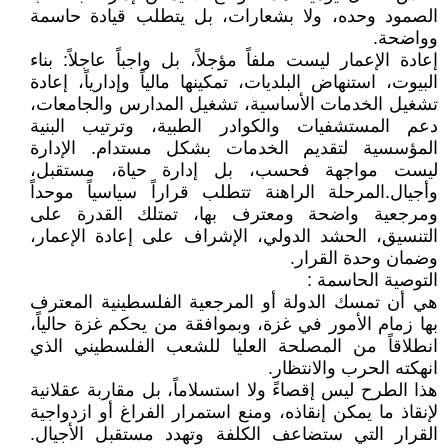
الصمود وحده، ولا بشعارات، بل يتطلب قيادة حاسمة
وواضحة.
إعادة الإعمار ليست ملفاً مؤجلاً، بل واجباً عاجلاً: بناء
البيوت، استنهاض البلديات، تمكينها مالياً وإدارياً، إعادة
تشغيل الخدمات الأساسية، تشغيل المدارس والجامعات،
دعم المستشفيات والكوادر الطبية، وترتيب البنية
المؤسسية لتقديم الخدمات بشكل مستدام. الإدارة
ليست مواجهة فحسب، بل إدارة حياة، مستقبل،
وأجيال.المرحلة الراهنة تتطلب قراراً سياسياً موحداً
ومرجعية واضحة ومعترف بها، تمتلك القدرة على
التنسيق، الحشد الدولي، الإشراف على إعادة الإعمار،
وضمان وحدة القرار.
التوصية الحاسمة :
هي أن تمسك الدولة أو المرجعية الفلسطينية المعترف
بها زمام الأمور في غزة، وبموافقة من يحكم غزة حالياً،
انطلاقاً من المصلحة العليا للشعب الفلسطيني الذي
انهكته الحرب والانتظار.
هذا الطرح ليس إقصاءً ولا استسلاماً، بل مقاربة عقلانية
لإنقاذ ما يمكن إنقاذه، ومنع استمرار الفراغ أو ازدواجية
القرار التي ستضاعف الكلفة وتهدد مستقبل الأجيال.