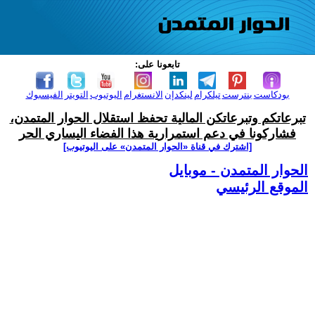
تابعونا على:
بودكاست
بنترست
تيلكرام
لينكدإن
الانستغرام
اليوتيوب
التويتر
الفيسبوك
تبرعاتكم وتبرعاتكن المالية تحفظ استقلال الحوار المتمدن،
فشاركونا في دعم استمرارية هذا الفضاء اليساري الحر
[اشترك في قناة ‫«الحوار المتمدن» على اليوتيوب]
الحوار المتمدن - موبايل
الموقع الرئيسي