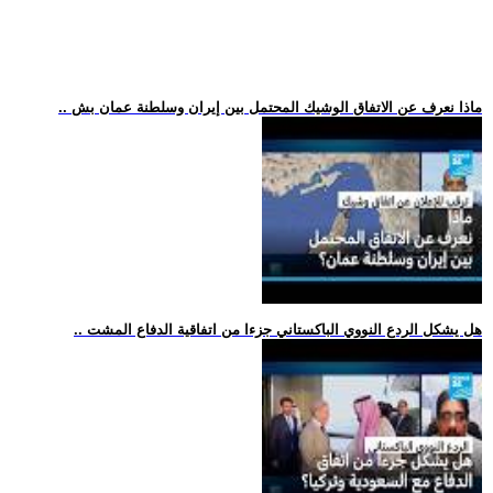
.. ماذا نعرف عن الاتفاق الوشيك المحتمل بين إيران وسلطنة عمان بش
.. هل يشكل الردع النووي الباكستاني جزءا من اتفاقية الدفاع المشت