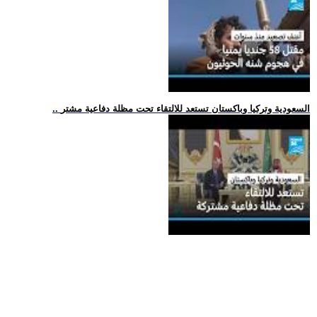
.. السعودية وتركيا وباكستان تستعد للالتقاء تحت مظلة دفاعية مشتر