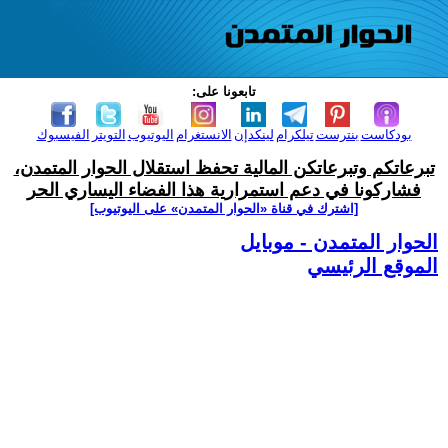
تابعونا على:
بودكاست
بنترست
تيلكرام
لينكدإن
الانستغرام
اليوتيوب
التويتر
الفيسبوك
تبرعاتكم وتبرعاتكن المالية تحفظ استقلال الحوار المتمدن،
فشاركونا في دعم استمرارية هذا الفضاء اليساري الحر
[اشترك في قناة ‫«الحوار المتمدن» على اليوتيوب]
الحوار المتمدن - موبايل
الموقع الرئيسي