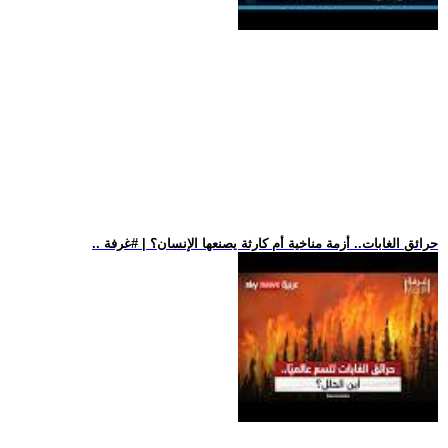
.. حرائق الغابات.. أزمة مناخية أم كارثة يصنعها الإنسان؟ | #غرفة