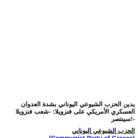
يدين الحزب الشيوعي اليوناني بشدة العدوان
العسكري الأمريكي على فنزويلا: -شعب فنزويلا
سينتصر!-
الحزب الشيوعي اليوناني
(Communist Party of Greece)