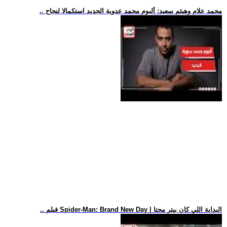
.. محمد علام وهيثم سعيد: ألبوم محمد عدوية الجديد استكمالا لنجاح
.. فيلم Spider-Man: Brand New Day | البداية اللي كان بيتر محتا