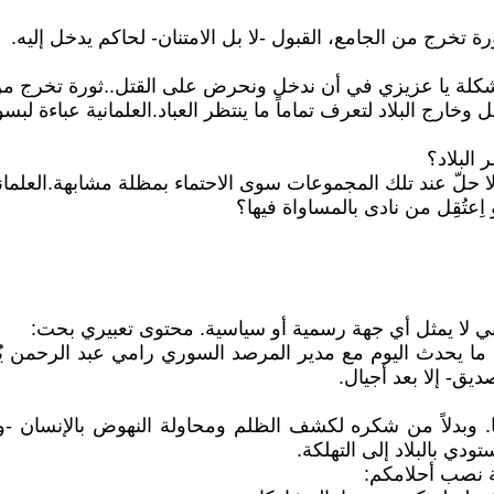
خرج من الجامع، القبول -لا بل الامتنان- لحاكم يدخل إليه.
شكلة يا عزيزي في أن ندخل ونحرض على القتل.. ثورة تخرج من
خارج البلاد لتعرف تماماً ما ينتظر العباد. العلمانية عباءة لبس
 البلاد؟
لا حلّ عند تلك المجموعات سوى الاحتماء بمظلة مشابهة. العلمان
عتُقِل من نادى بالمساواة فيها؟
 لا يمثل أي جهة رسمية أو سياسية. محتوى تعبيري بحت:
ا يحدث اليوم مع مدير المرصد السوري رامي عبد الرحمن يُرِي
ديق- إلا بعد أجيال.
قبل 2011، مايحدث في سوريا. وبدلاً من شكره لكشف الظلم ومحاولة النهوض ب
ودي بالبلاد إلى التهلكة.
ة نصب أحلامكم: