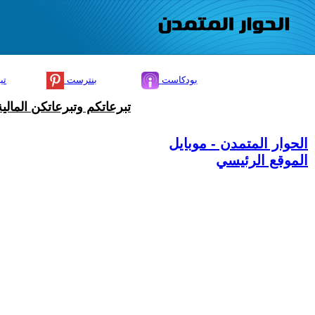
بودكاست
بنترست
تي
تبرعاتكم وتبرعاتكن المال
الحوار المتمدن - موبايل
الموقع الرئيسي