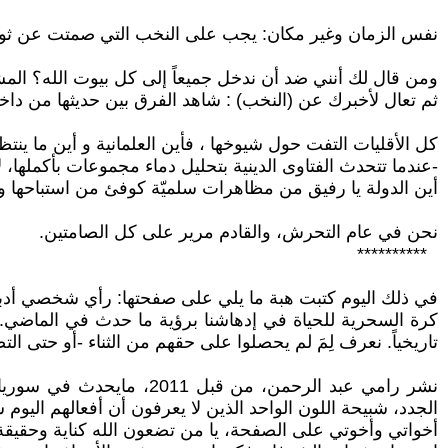
نفس الزمان وغير مكان: يجب على النخب التي صمتت عن ثورة ت
ومن قال لك أنني ضد أن ندخل جميعاً إلى كل بيوت الله؟ الم
ثم تعال لأخبرك عن (النخب) : شاهد الفرق بين حديثها من داخل و
كل الأقليات التفت حول شيوخها ، فأين العلمانية و أين ما ينتظر
-عندما تتحدث الفتاوى الدينية بتحليل دماء مجموعات بأكملها، 
أين الدولة يا رفيق من مظاهرات سلميّة كوفئ من استباحها و اِ
نحن في عام التحرش، والقادم مرير على كل الصامتين.
**********
في ذلك اليوم كتبت هبة ما يلي على صفحتها: رأي شخصي أدبي
كرة السحرية للحياة في إدهاشنا برؤية ما حدث في الماضي. م
تاريخياً. نعرف لِمَ لم يحصلوا على حقهم من الثناء -أو حتى التص
نشر رامي عبد الرحمن، من 
الجدد، شبيحة اللون الواحد الذين لا يعرفون أن أفعالهم اليوم ست
أخواتي وأخوتي على الصفحة، يا من تضعون الله كناية وحقيق