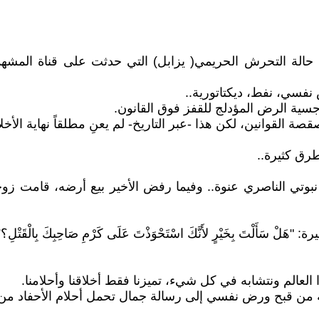
 حالة التحرش الحريمي( يزابل) التي حدثت على قناة المشه
نفسي، نفط، ديكتاتورية..
رجسية الرض المؤدلج للقفز فوق القانون.
 القوانين، لكن هذا -عبر التاريخ- لم يعنِ مطلقاً نهاية الأخل
رق كثيرة..
م نبوتي الناصري عنوة.. وفيما رفض الأخير بيع أرضه، قامت 
أَلْتَ بِخَيْرٍ لأَنَّكَ اسْتَحْوَذْتَ عَلَى كَرْمِ صَاحِبِكَ بِالْقَتْلِ؟”
العالم ونتشابه في كل شيء، تميزنا فقط أخلاقنا وأحلامنا.
فيه من قبح ورض نفسي إلى رسالة جمال تحمل أحلام الأحفاد من