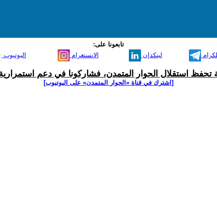
تابعونا على:
لكرام
لينكدإن
الانستغرام
اليوتيوب
ية تحفظ استقلال الحوار المتمدن، فشاركونا في دعم استمرارية 
[اشترك في قناة ‫«الحوار المتمدن» على اليوتيوب]