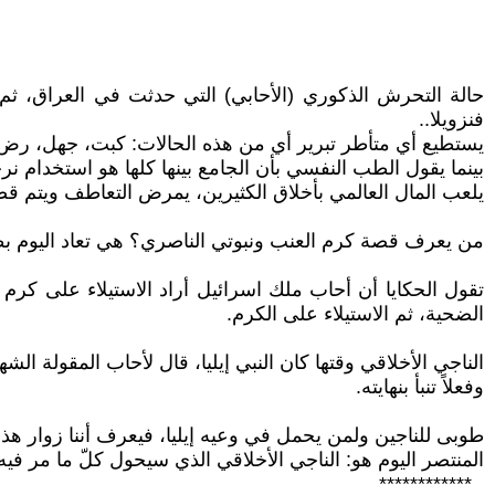
حالة التحرش الذكوري (الأحابي) التي حدثت في العراق، ثم
فنزويلا..
يستطيع أي متأطر تبرير أي من هذه الحالات: كبت، جهل، رض 
بينما يقول الطب النفسي بأن الجامع بينها كلها هو استخدام ن
يلعب المال العالمي بأخلاق الكثيرين، يمرض التعاطف ويتم قصقصة
من يعرف قصة كرم العنب ونبوتي الناصري؟ هي تعاد اليوم بط
تقول الحكايا أن أحاب ملك اسرائيل أراد الاستيلاء على كر
الضحية، ثم الاستيلاء على الكرم.
الناجي الأخلاقي وقتها كان النبي إيليا، قال لأحاب المقولة الشهيرة: "هَلْ سَ
وفعلاً تنبأ بنهايته.
طوبى للناجين ولمن يحمل في وعيه إيليا، فيعرف أننا زوار هذا 
المنتصر اليوم هو: الناجي الأخلاقي الذي سيحول كلّ ما مر 
************