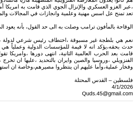
هم كانوا يعدون المعارضة الفنزويلية المتصهينة ماريا ماتشاد
،عبر الغزو العسكري والإنزال الجوي الذي قامت به امريكا أمس
تعد تمنح عل اسس مهنية وعلمية وانجازات في المجالات والمي
الوقاحة بالمأفون ترامب وصلت به الى حد القول، بأنه يعود ال
نعم هي بلطجة غير مسبوقة ،اختطاف رئيس شرعي لدولة ذات 
حدث بحقه،يؤكد انه لا قيمة للمؤسسات الدولية وعملياً هي
قامت بعد الحرب العالمية الثانية، انتهى دورها ،وامريكا
الفنزويلي ،وروسيا والصين وايران بالتحديد ،عليها ان تخرج م
وفخار عملية،وأما عليهم ان ينتظروا مصيرهم،وخاصة ان استهدا
فلسطين – القدس المحتلة
4/1/2026
Quds.45@gmail.com