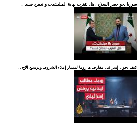
.. سوريا نحو حصر السلاح.. هل تقترب نهاية الميليشيات واندماج قسد
.. كيف تحول إسرائيل مفاوضات روما لمسار إملاء الشروط وتوسيع الاح