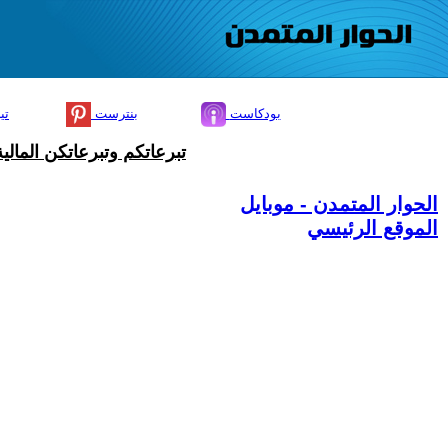
بودكاست
بنترست
تي
تبرعاتكم وتبرعاتكن المال
الحوار المتمدن - موبايل
الموقع الرئيسي