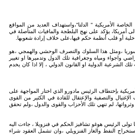
حرية، بعملية قرصنة وبلطجة عسكرية ،شاركت فيها أكثر من 150 طائرة والقوات الخاصة الأمريكية " الدلتا"،واستهداف العديد من المواقع
لى أمريكا، يؤكد على نهج البلطجة والمافيات المتأصلة في
خلية أو قلب أنظمة حكم فيها،على خلاف إرادة شعوبها.
اق وسوريا ،ومثل هذا السلوك والتصرف الوحشي والهمجي ،هو
ضي واجواء ومياه وجغرافية تلك الدول وتدميرها او تغيير
ك الشرعية الدولية او القانون الدولي ، إلا اذا كان يخدم
ريكية بإختطاف الرئيس مادورو الذي اختار المواجهة على
إغتيال والتصفية والإعتقال للقادة في الكثير من القوى
ثرواتها، لم تنهي تلك الأحزاب والقوى والدول ،ولم تحقق
ما تولى الرئيس هوغو تشافيز الحكم في فنزويلا ، جاءت اليه
استخراج النفط والغاز الفنزويلي ،وان تشمل العقود شراء