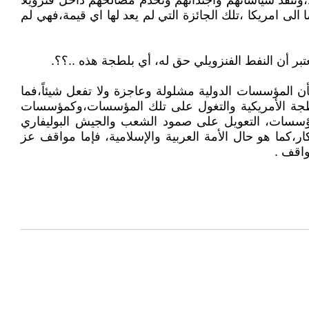
ا،وتنفذ سياساتهم وأجنداتهم وتخدم مصالحهم داخل فنزويلا
لى امريكا ،تلك الجائزة التي لم يعد لها اي قيمة،فهي لم
تبر أن النفط الفنزويلي حق له، أي بلطجة هذه ..؟؟.
المؤسسات الدولية مشلولة وعاجزة ولا تفعل شيئاً،فما
لبلطجة الأمريكية والتغول على تلك المؤسسات،وكمؤسسات
المؤسسات، التعويل على صمود الشعب والجيش البوليفاري
ار،كما هو حال الأمة العربية والإسلامية، فإما مواقف عز
واقف .