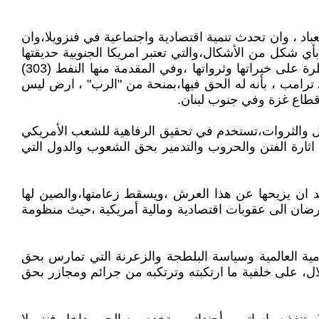
تعباد ، وان تحدث تنمية اقتصادية واجتماعية في فنزويلا،وان
ي شكل من الأشكال،والتي تعتبر امريكا الجنوبية حديقتها
الخلفية،التي تعمل على نهب خيراتها وثرواتها وإفقار واذلال شعوبها،فذلك واحدة من الإستهدافات لفنزويلا، من أجل السيطرة على خيراتها وثرواتها ،وفي المقدمة منها النفط (303)
 ترامب ، بأنه له الحق فيها،بمنحة من "الرب" ، ارض ليس
طاع غزة وفي جنوب لبنان.
عاني من دين يصل الى 35 ترليون دولار ،وكذلك تلك الأموال والثروات،تستخدم في تحقيق الرفاهية للشعب الأمريكي
ثارة الفتن والحروب والتدمير بحق الشعوب والدول التي
د ان يزيحها عن هذا العرش ،ويسقط زعامتها،والصين لها
رضان الى عقوبات اقتصادية ومالية أمريكية ،حيث منظومة
مية العالمية وسياسة البلطجة والزعرنة التي تمارس بحق
ال، على خلفية ما ارتكبته وترتكبه من جرائم ومجازر بحق