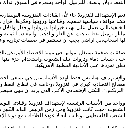
النفط دولار ونصف للبرميل الواحد وسعره في السوق انذاك 106 دولارات.
نعم الإستهداف لفنزويلا جاء لأن القيادات الفنزويلية البوليفار
تتخذ مواقف سياسية تنسجم وقناعتها ورؤيتها وفكرها، قرار سي
مليار برميل نفط ،ناهيك عن الغاز والذهب والمعادن الثمينة 
لها اصحاب،بل اراضي يجب ان تستثمر في صفقات تجارية وعق
على حساب دماء وثروات تلك الشعوب،واستخدام جزء منها في 
تعلن تمردها على الأحادية القطبية الأمريكية.
والإستهداف هنا،ليس فقط لهذه الأسباب،بل هي تسعى لحصار 
مصالح اقتصادية كبرى في فنزويلا ،وخاصة في قطاع النفط وال
"البريكس"، التكتل الإقتصادي الأكبر، الذي يريد ان ينهي سيطرة
وواحد من الأسباب الرئيسية لإستهداف فنزويلا وقيادته البو
الشعوب ،حيث كانت فنزويلا ومن زمن الرئيس القائد الكبير ه
الشعب الفلسطيني ،وقالت بأنه لا عودة للعلاقات مع دولة الإ