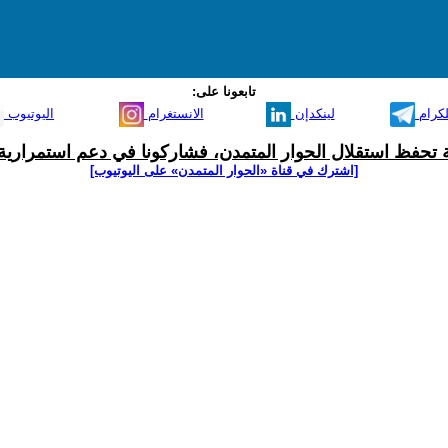
تابعونا على:
لكرام
لينكدإن
الانستغرام
اليوتيوب
ية تحفظ استقلال الحوار المتمدن، فشاركونا في دعم استمرارية 
[اشترك في قناة ‫«الحوار المتمدن» على اليوتيوب]