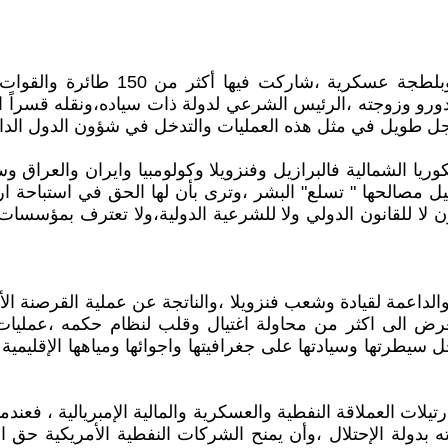
قيام القوات الأمريكية جوية وبرية وب
ادورو وزوجته ،الرئيس الشرعي لدولة ذات سياده،ونقله قسراً ا
سجل طويل في مثل هذه العمليات والتدخل في شؤون الدول الدا
 فكوريا الشمالية فالبرازيل وفنزويلا وكولومبيا وايران والعر
 مصالحها " تسلع" البشر ،وترى بأن لها الحق في استباحة ارا
لا للقانون الدولي ولا للشرعية الدولية،ولا تعترف بمؤسسات تل
اعمة لقيادة وشعب فنزويلا ،والناتجة عن عملية القرصنة الأم
عرض الى اكثر من محاولة اغتيال وقلب لنظام حكمه ،عمليات ال
طرتها وسيادتها على جغرافيتها واجوائها ومياهها الإقليمية و
يلات العملاقة النفطية والعسكرية والمالية الإمبريالية ، فعند
ه بدولة الإحتلال ،وأن يمنح الشركات النفطية الأمريكية حق 