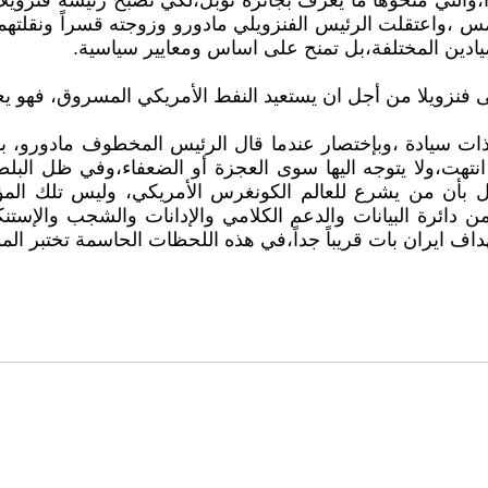
وا،والتي منحوها ما يعرف بجائزة نوبل،لكي تصبح رئيسة فنزويل
 ،واعتقلت الرئيس الفنزويلي مادورو وزوجته قسراً ونقلتهما ا
ادين المختلفة،بل تمنح على اساس ومعايير سياسية.
ى فنزويلا من أجل ان يستعيد النفط الأمريكي المسروق، فهو يع
سيادة ،وبإختصار عندما قال الرئيس المخطوف مادورو، بأن 
 انتهت،ولا يتوجه اليها سوى العجزة أو الضعفاء،وفي ظل ا
 تقول بأن من يشرع للعالم الكونغرس الأمريكي، وليس تلك 
ن دائرة البيانات والدعم الكلامي والإدانات والشجب والإستنك
ف ايران بات قريباً جداً،في هذه اللحظات الحاسمة تختبر الم