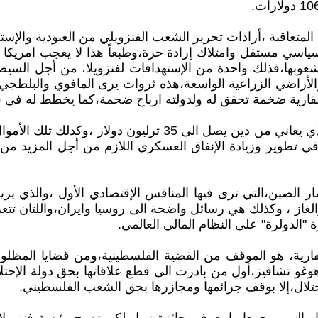
ية المتعاقبة ،أرادات تحرير الشعب الفنزويلي من العبودية والإس
اسي مستقل وامتلاك إرادة حرة،وطبعاً هذا لا يعجب امريكا بأ
والأراضي الزراعية الواسعة،هذه ثروات يرى المافوي والبلطجي
ارية ضخمة تحقق له ولدولته ارباح ضحمة،كما يخطط له في ق
صفقات ضخمة تستغل أموالها في تنمية الإقتصاد الأمريكي،الذي ي
تطوير وزيادة الإنفاق العسكري اللازم من أجل المزيد من ا
الصين،التي ترى فيها المنافس الإقتصادي الأول ،والذي يري
غاز ، وكذلك هي رسائل واضحة الى روسيا وايران،واللتان تتع
 "الدولرة" على النظام المالي العالمي.
ليفارية، هو الموقف من القضية الفلسطينية،ومن قضايا المظلو
وغو تشافيز،أول من بادرت الى قطع علاقاتها بحق دولة الإحتل
حتلال،إلا بوقف جرائمها ومجازرها بحق الشعب الفلسطيني.