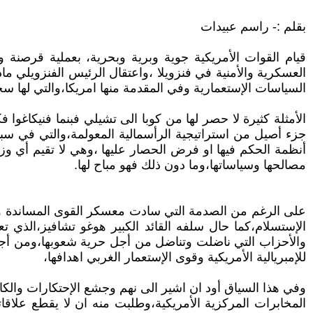
بقلم :- راسم عبيدات
العسكرية والأمنية في فنزويلا ،واعتقال الرئيس الفنزويلي م
السياسات الإستعمارية وفي المقدمة منها امريكا،والتي لها 
الأمثلة كثيرة لا حصر لها من كوبا الى تشيلي فبنما فنيكاغوا
جزء أصيل من استراتيجية الرأسمالية المعولمة،والتي في سبيل
أنظمة الحكم فيها او فرض الحصار عليها ،وهي لا تقيم أي وزن 
مصالحها وسياساتها،وما دون ذلك فهو مباح لها.
على الرغم من الصدمة التي سادت معسكر القوى المساندة والد
الإستسلام،كما حال سلفه القائد الكبير هوغو تشافيز،الذي ت
والأحزاب التي ناضلت وتناضل من أجل حرية شعوبها،ومن أجل سي
للإمبريالية الأمريكية وقوى الإستعمار الغربي اهدافها،
وفي هذا السياق أود ان اشير الى نهم وجشع الإحتكارات والكارت
المخابرات المركزية الأمريكية،وطلبت منه ان لا يقطع علاقات