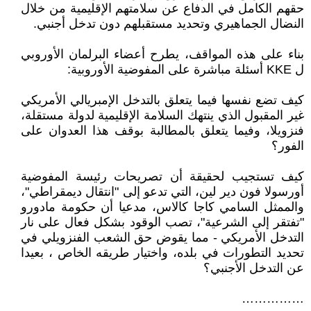
حقهم الكامل في الدفاع عن سلامتهم الإقليمية من خلال
النضال الجماهيري وتحديد مستقبلهم دون تدخل أجنبي.
بناء على هذه المواقف، يطرح أعضاء البرلمان الأوروبي
ل KKE أسئلة مباشرة على المفوضية الأوروبية:
كيف تضع نفسها فيما يتعلق بالتدخل الإمبريالي الأمريكي
غير المقبول الذي ينتهك السلامة الإقليمية لدولة مستقلة،
فنزويلا، وفيما يتعلق بالمطالبة بوقف هذا العدوان على
الفور؟
كيف تستجيب لحقيقة أن تصريحات رئيسة المفوضية
أورسولا فون دير لين، التي تدعو إلى "انتقال ديمقراطي"،
والممثل السامي كاجا كالاس، مدعيا أن حكومة مادورو
"تفتقر إلى الشرعية"، تصب الوقود بشكل فعال على نار
التدخل الأمريكي - مما يقوض حق الشعب الفنزويلي في
تحديد التطورات في بلده، واختيار طريقه الخاص ، بعيدا
عن التدخل الأجنبي؟
……………