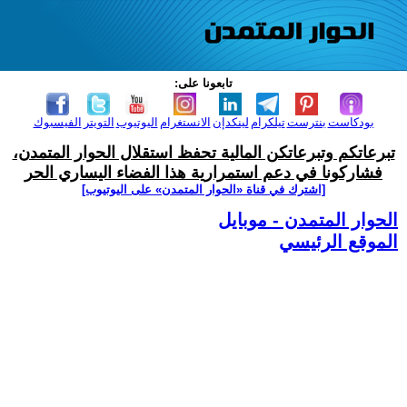
تابعونا على:
بودكاست
بنترست
تيلكرام
لينكدإن
الانستغرام
اليوتيوب
التويتر
الفيسبوك
تبرعاتكم وتبرعاتكن المالية تحفظ استقلال الحوار المتمدن،
فشاركونا في دعم استمرارية هذا الفضاء اليساري الحر
[اشترك في قناة ‫«الحوار المتمدن» على اليوتيوب]
الحوار المتمدن - موبايل
الموقع الرئيسي