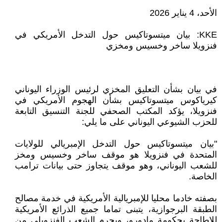
الأحد، 4 يناير 2026
‏KKE: بيان ميتسوتاكيس حول التدخل الأمريكي في
فنزويلا ساخر وخسيس ومخزي
في بيان بشأن التعليق المخزي لرئيس الوزراء اليوناني
كيرياكوس ميتسوتاكيس بشأن الهجوم الأمريكي في
فنزويلا، يؤكد المكتب الصحفي للجنة التنسيق التابعة
للحزب الشيوعي اليوناني على ما يلي:
"بيان ميتسوتاكيس حول التدخل الإمبريالي للولايات
المتحدة في فنزويلا هو موقف ساخر وخسيس ومخز
للشعب اليوناني، وهو موقف يتجاوز حتى بيانات ترامب
الخاصة.
بصفته خادما محليا للإمبريالية الأمريكية في خدمة مصالح
الطبقة البرجوازية، يتبنى تماما جميع الذرائع الأمريكية
للإطاحة بحكومة مادورو، ويحرم الشعب الفنزويلي من