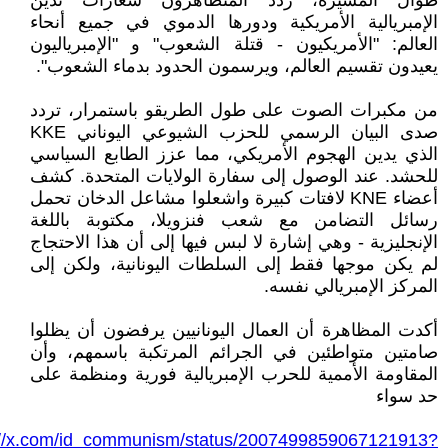
طوال المسيرة، ردد المتظاهرون شعارات تدين
الإمبريالية الأمريكية ودورها الدموي في جميع أنحاء
العالم: "الأمريكيون - قتلة الشعوب" و "الإمبرياليون
يعيدون تقسيم العالم، ويرسمون الحدود بدماء الشعوب".
من مكبرات الصوت على طول الطريقو باستمرار، تردد
صدى البيان الرسمي للحزب الشيوعي اليوناني KKE
الذي يدين الهجوم الأمريكي، مما عزز الطابع السياسي
للحشد. عند الوصول إلى سفارة الولايات المتحدة. كشف
أعضاء KNE لافتات كبيرة واشعلوا مشاعل الدخان تحمل
رسائل التضامن مع شعب فنزويلا، مكتوبة باللغة
الإنجليزية - وهي إشارة لا لبس فيها إلى أن هذا الاحتجاج
لم يكن موجها فقط إلى السلطات اليونانية، ولكن إلى
المركز الإمبريالي نفسه.
أكدت المظاهرة أن العمال اليونانيين يرفضون أن يظلوا
صامتين متواطئين في الجرائم المرتكبة باسمهم، وأن
المقاومة الأممية للحرب الإمبريالية فورية ومنظمة على
حد سواء
://x.com/id_communism/status/2007499859067121913?