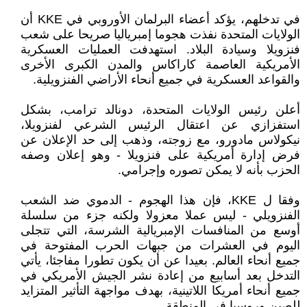
في تدخلهم، يؤكد أعضاء البرلمان الأوروبي في KKE أن
الولايات المتحدة نفذت هجوما إمبرياليا صريحا على شعب
فنزويلا وسيادة البلاد. استهدفت العمليات العسكرية
الأمريكية العاصمة كاراكاس والمدن الكبرى الأخرى
والقواعد العسكرية في جميع أنحاء الأراضي الفنزويلية.
أعلن رئيس الولايات المتحدة، دونالد ترامب، بشكل
استفزازي عن اعتقال الرئيس الشرعي لفنزويلا،
نيكولاس مادورو، مع زوجته، وذهب إلى حد الإعلان عن
فرض إدارة أمريكية على فنزويلا - وهو إعلان وصفه
الحزب بأنه لا يمكن تصوره وإجرامي.
وفقا ل KKE، فإن هذا الهجوم - الدموي ضد الشعب
الفنزويلي - ليس عملا معزولا ولكنه جزء من سلسلة
أوسع من المنافسات الإمبريالية الشرسة، التي تتجلى
اليوم في العشرات من جبهات الحرب المفتوحة في
جميع أنحاء العالم. بعيدا عن أن يكون تطورا مفاجئا، يأتي
التدخل بعد أسابيع من إعادة نشر الجيش الأمريكي في
جميع أنحاء أمريكا اللاتينية، بهدف مواجهة التأثير المتزايد
للصين وروسيا في المنطقة.