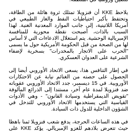
يلاحظ KKE أن فنزويلا تمتلك ثروة هائلة من الطاقة،
وتحتفظ بأكبر احتياطيات النفط والغاز الطبيعي في
أمريكا اللاتينية، إلى جانب الموارد المعدنية الغنية. لهذا
السبب بالذات، أصبحت نقطة محورية للمنافسة
الإمبريالية الوحشية. يتم استغلال الادعاءات التي لا أساس
لها من الصحة من قبل الحكومة الأمريكية حول ما يسمى
"الحرب على الاتجار بالمخدرات" بسخرية لإضفاء
الشرعية على العدوان العسكري.
في إطار التنافس هذا، يسعى الاتحاد الأوروبي أيضا إلى
الحصول على حصته من الغنائم نيابة عن الاحتكارات
الأوروبية. في 15 ديسمبر، جدد الاتحاد الأوروبي عقوباته
ضد فنزويلا لمدة عام آخر، مستندا إلى الذرائع المألوفة
"تقويض الديمقراطية وسيادة القانون" - وهي الأدوات
القياسية التي يستخدمها الاتحاد الأوروبي للتدخل في
الشؤون الداخلية للدول ذات السيادة.
في هذه الساعات الحرجة، يدفع شعب فنزويلا ثمنا باهظا
حيث تتعرض بلادهم للغزو الإمبريالي. يؤكد KKE على