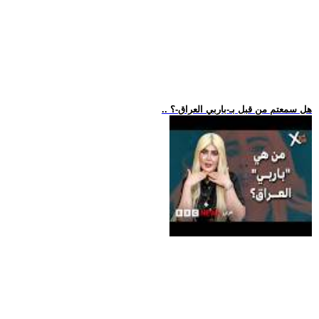
.. هل سمعتم من قبل بـ-باربي العراق-؟