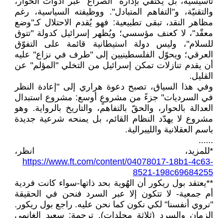
تأسيسية، بل يكتفي بإدارة "الصراع" عبر أدوات الحوار،
والتقنيّة، و"التفاهم المتبادل". ووظيفته السياسية، رغم
مظاهر النقد، تبقى تطبيعية: فهو يُقدم الاحتلال كـ"وضع
معقّد"، لا كعنف مؤسسي؛ ويُظهر إسرائيل كدولة "تتوق
للسلام"، وليس دولة استيطانية قائمة على التفوّق
العرقي؛ ويحوّل الفلسطينيين إلى "طرف في نزاع" عليه
أن يقدم تنازلات تمكن إسرائيل من التخلي "المؤلم" عن
القليل.
وفي هذا السياق، تصبح دعوة هراري إلى "إعادة النظر
في السرديات" جزءً من مشروعٍ أوسع: مشروع استبدال
العدالة بالحوار، والحقّ بالتفاهم، والتاريخ بالرواية. وهو
مشروع لا يهدّد النظام القائم، بل يمنحه شرعية جديدة
باسم العقلانية والليبرالية.
......
*للمزيد، انظر،
https://www.ft.com/content/04078017-18b1-4c63-
8521-198c69684255
**يعتقد بول ريكور أن الهُوية بحد ذاتها-سواء كانت فردية
أم جمعية- لا تتكون إلا عبر السرد فنحن في الحقيقة
"نروي أنفسنا" لكي نكون كما نحن عليه. راجع بول ريكور.
الزمان والسرد (ثلاثة مجلدات). ترجمة: سعيد الغانمي