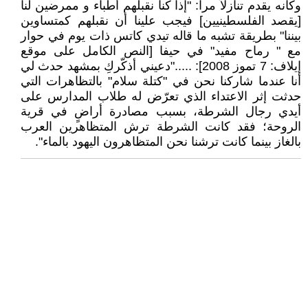
وكأنه يقدم تنازلاً مراً: "إذا كنا نقبلهم أطباء و ممرضين لنا
[يقصد الفلسطينيين] فيجب علينا أن نقبلهم كمتساوين
بيننا" بطريقة تشبه ما قاله تيدي كاتس ذات يوم في حوار
مع " رماح مفيد" في حيفا [النص الكامل على موقع
إيلاف: 7 تموز 2008]: ....."دعيني أذكّركِ بمشهد حدث لي
أنا عندما شاركنا نحن في "كتلة سلام" بالتظاهرات التي
حدثت إثر الاعتداء الذي تعرّض له طلاب المدارس على
أيدي رجال الشرطة، بسبب مصادرة أراضٍ في قرية
الروحة؛ فقد كانت الشرطة ترش المتظاهرين العرب
بالغاز بينما كانت ترشنا نحن المتظاهرون اليهود بالماء".