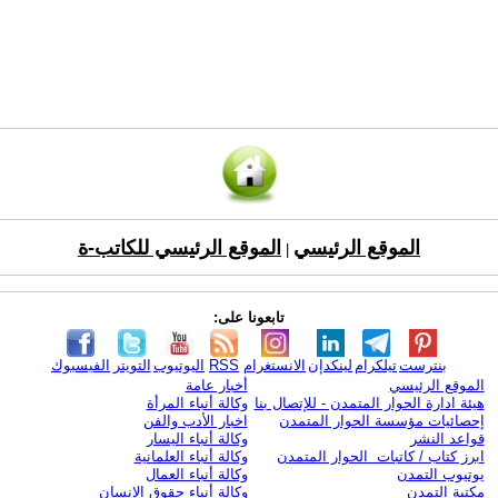
الموقع الرئيسي
الموقع الرئيسي للكاتب-ة
|
تابعونا على:
بنترست
تيلكرام
لينكدإن
الانستغرام
RSS
اليوتيوب
التويتر
الفيسبوك
الموقع الرئيسي
أخبار عامة
هيئة ادارة الحوار المتمدن - للإتصال بنا
وكالة أنباء المرأة
إحصائيات مؤسسة الحوار المتمدن
اخبار الأدب والفن
قواعد النشر
وكالة أنباء اليسار
ابرز كتاب / كاتبات الحوار المتمدن
وكالة أنباء العلمانية
يوتيوب التمدن
وكالة أنباء العمال
مكتبة التمدن
وكالة أنباء حقوق الإنسان