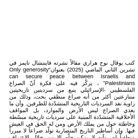
كتب يوڤال نوح هراري مقالاً نشرته فايننشال تايمز في
تشرين الثاني الماضي (2025) بعنوان“Only generosity
can secure peace between Israelis and
Palestinians” ، يركّز فيه على فكرة أنّ الصراع
الفلسطيني -الإسرائيلي ينبع من سرديتين تاريخيتين
متنازعتين أكثر من أنه صراع منطقي بحت، وذلك من
زاوية نقد السرديات التاريخية المتشدّدة للطرفين. وأن ما
يغذي الصراع ليس الأرض والموارد، بل المواقف
الأخلاقية المتشدّدة المبنية على سرديات تاريخية مبسّطة
وخاطئة حول من يملك الأرض ومن له الحق في العيش
فيها. وإن أساطير التاريخ المتضاربة تولّد صراعاً لا مبرراً
منطقياً له، وأنه لا يمكن حلّه إلا من خلال الاعتراف