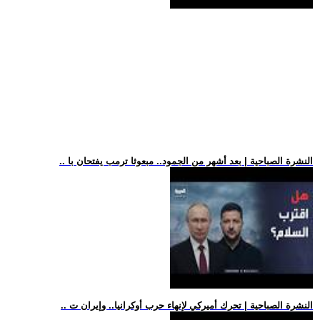
.. النشرة الصباحية | بعد أشهر من الجمود.. مبعوثا ترمب يفتحان با
.. النشرة الصباحية | تحرك أميركي لإنهاء حرب أوكرانيا.. وإيران ت