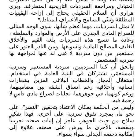
المتبادل ومراجعة السرديات التاريخية المتطرفة. ويرى
هراري أن السلام الحقيقي يحتاج إلى إزاحة اليقينيات
المطلقة وتبنّي التسامح والاعتراف المتبادل*
لا تمثل السرديات، مهما عظم شأنها، سوى الوجه المثالي
للصراع المادي الجذري على الأرض والموارد والسلطة ،
وعادة ما تنسج هذه السرديات بلغة القيم والأخلاق
لتغليف المصالح المادية وتسويغها. ومن النادر العثور على
مستعمِر من دون سردية لا غنى له عنها لمواجهة بها
سردية المستعمَر.
والحق أن كلتا السرديتين، سردية المستعمِر وسردية
المستعمَر، تشتركان في البنية العامة في استخدام-
استغلال المجاز والخطاب البلاغي المزين بشعارات
إنسانية وأخلاقية رغم اتساق الشقة بين مضامينهما،
ورغم كونهما، في جوهرهما، تجليات لصراع مادي قاسٍ لا
رحمة فيه.
وليس من الحكمة بمكان الاعتقاد بتحقيق "النصر"، على
نحو ما، بمجرد تفوق سردية على أخرى، فهذا تفكير
ساذج من حيث الجوهر، عاجز إن إثبات صحته تجريبياً
وينقصه، بالأحرى ما يبرهن على صحته، علاوة إلى
إمكانية دحضه الجدلي سواء بسواء.