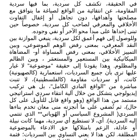
في الحقيقة، تكشف كل سردية، بما فيها سردية
المقاومة، عن انتقائية من الواقع لصياغة ما يتوافق مع
مصلحتها وأهدافها، دون تجاهل أو إغفال التفاوت
الأخلاقي والمعرفي لصاحب كل سردية، خصوصاً حين
تبنى إحداها على مبدأ محو الآخر أو نفي وجوده.
وللوصول إلى فهم أعمق لكل سردية، ينبغي الموازنة بين
النقد المعرفي، بمعنى رفض الوهم الموضوعي، وبين
التمييز الأخلاقي، بمعنى رفض المساواة أو- المضاهاة
الميكانيكية بين المستعمِر والمستعمَر ، وبين الظالم
والمظلوم. وهذا يقودنا إلى حقيقة "موضوعية" لا غبار
عليها ترى بأن جميع السرديات، استعمارية (كالصهيونية)
كانت، أو سرديات مقاومة (كالفلسطينية)، لا تنبت
مباشرة من "الواقع المادي الكامل"، بل هي تركيب
إيديولوجي يتشكل من خلال آلية انتقاء سردي استراتيجي
مستمد من هذا الواقع (وهو واقع قابل للتأويل على كل
حال)، ثم تُضفي على ما أنجزته منى معان تخدم بناءها
السردي( المشروع السياسي أو الهُوياتي** الذي تنتمي
إليه السردية). أي، لا تستطيع أي سردية، مهما كانت نبيلة
أو عادلة، الزعم بامتلاكها حق الادعاء بالموضوعية
المطلقة. لكن هذا لا يعني التساوي بين السرديات؛ فثمة