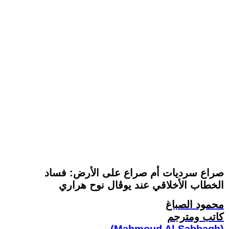
صراع سرديات أم صراع على الأرض: فساد
الخطاب الأخلاقي عند يوڤال نوح هراري
محمود الصباغ
كاتب ومترجم
(Mahmoud Al Sabbagh)