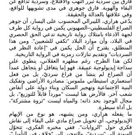
فارق بين سردية تبرر النهب والاقتلاع، وسردية تدافع عن
البقاء والهوية. فارق جوهري في مدى تشويهها للواقع،
وفي علاقتها بالعدالة والحقيقة.
يدّعي هراري، الليبرالي المحسوب على اليسار، أن جوهر
الصراع الفلسطيني–الصهيوني يكمن في رواية كل طرف
لجهة الادعاء بامتلاك رواية تاريخية تدعي الحق الحصري
في البلاد، وأن موارد البلاد "تكفي للشعبين". ومن هذا
المنطلق، يقترح أن الحل يكمن في "إعادة النظر في
السرديات" وتقديم تنازلات رمزية في الرواية التاريخية.
لكن هذا الطرح، رغم مظهره العقلاني، ينطوي على
سذاجة إيديولوجية عميقة. فهو إما يتغافل أو يتجاهل عمداُ
أن الصراع لم ينشأ من فراغ سرديّ، بل من فعل
استعماري استيطاني ملموس: مصادرة الأراضي وتفكيك
البنية الاجتماعية وتهجير السكان وبناء دولة على أنقاض
شعب آخر. فالأرض هنا ليست "مورداً قابلاً للتوزيع"، بل
مجال الوجود بحد ذاته؛ والمياه ليست "ثروة مشتركة"،
بل أداة سيطرة.
ما يفعله هراري، ومن يشبهه، هو نوع من الإيهام
الإيديولوجي، أي تحويل صراع مادي على البقاء إلى نقاش
فكري حول "الروايات". ففي مخبره الفكري، تتحوّل
الهيمنة إلى "سردية"، والتهجير إلى "خلاف في التأويل"،