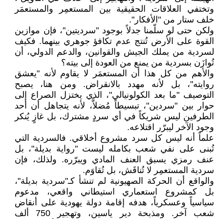
وتختفي العلاقات الحقيقية بين المستعمِر والمستعمَر
خلف ستار من "الأفكار".
ولكن حتى لو سلّمنا جدلاً بوجود "سرديتين"، فإن موازين
القوة على الأرض تُنتج عدم تكافؤ جوهري بينهما. فكيف
لسردية من يملك الجيش والقوانين، والدعم الدولي، أن
تُوازَن بسردية من يمنع من العودة إلى بيته؟
والأهم من كل هذا أن المستعمَر لا يقاوم لأنه "يعشق
روايته"، بل لأنه مهدد بالانقراض. ومن هنا، يصبح
التوصيف "ما بعد الكولونيالي"، الذي يختزل الصراع إلى
حوار بين "سردين"، تبسيطاً مُضلاًّ، لأنه يتجاهل أن أحد
الطرفين ليس شريكاً في أي سردٍ مشترك، بل غازٍ يُنكر
وجود الآخر ليبرّر اقتلاعه.
علماً أنه ليس كل سرد مشروع أخلاقي. فالسردية التي
تُبنى على نفي شعب بكامله ليست "رواية بديلة"، بل
عنف رمزي يسبق العنف المادي ويبرّره. ولذلك، فإن
سردية المستعمِر لا تُناقَش، بل تُقاوَم.
والواقع أن الحركة الصهيونية لم تنشأ كـ"سردية بديلة"،
بل كمشروع استعماري استيطاني واقعي، مدعوم
سياسياً وعسكرياً، هدفه إقامة دولة يهودية على أنقاض
شعب آخر. ومذبحة دير ياسين، وتهجير 750 ألف