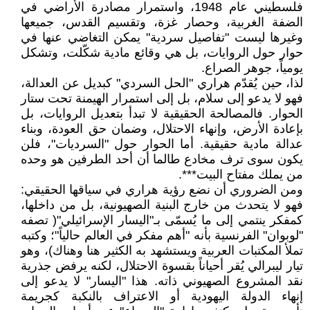
فلسطيني عام 1948، واستمرار مصادرة الأراضي في
الضفة الغربية، وحصار غزة، وتقسيم القدس، جميعها
وغيرها ليست "تفاصيل سردية" يمكن التغاضي عنها في
حوار حول الروايات، بل هي وقائع مادية شكّلت، وتشكل
يومياً، جوهر الصراع.
لذا، حين يُقدّم هراري "الحل السردي" كبديل عن العدالة،
فهو لا يدعو إلى سلام، بل إلى استمرار الهيمنة تحت ستار
الحوار. فالمصالحة الحقيقية لا تبدأ بتعديل الروايات، بل
بإعادة الأرض، وإنهاء الاحتلال، وضمان حق العودة، وبناء
عدالة مادية حقيقية. أما الحوار حول "السرديات"، فلن
يكون سوى ترف مخادع طالما أن أحد الطرفين هو وحده
من يملك مفتاح البيت***.
ومن الضروري أن نضع رؤية هراري في سياقها الحقيقي:
فهو لا يتحدث من خارج البنية الصهيونية، بل من داخلها،
كمفكر ينتمي إلى ما يُسمّى بـ"اليسار الإسرائيلي"( تصفه
"لوبوان" الفرنسية بأنه "أهم مفكر في العالم حالياً"؛ وكتبه
تملأ المكتبات العربية ويستشهد به الكثير هنا وهناك)، وهو
تيار ليبرالي يُقر أحياناً بقسوة الاحتلال، لكنه يرفض جذرية
نقد المشروع الصهيوني ذاته. هذا "اليسار" لا يدعو إلى
إنهاء الدولة اليهودية أو الاعتراف بالنكبة كجريمة