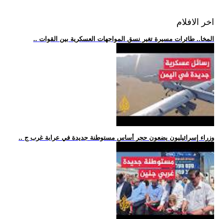
اخر الافلام
.. المخا.. طائرات مسيرة تغير نسق المواجهات العسكرية بين القوات
.. وزراء إسرائيليون يضعون حجر أساس مستوطنة جديدة في عرابة غرب ج