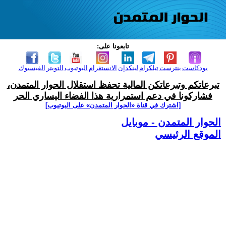
تابعونا على:
بودكاست
بنترست
تيلكرام
لينكدإن
الانستغرام
اليوتيوب
التويتر
الفيسبوك
تبرعاتكم وتبرعاتكن المالية تحفظ استقلال الحوار المتمدن،
فشاركونا في دعم استمرارية هذا الفضاء اليساري الحر
[اشترك في قناة ‫«الحوار المتمدن» على اليوتيوب]
الحوار المتمدن - موبايل
الموقع الرئيسي