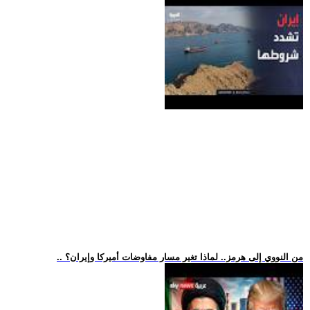
.. من النووي إلى هرمز.. لماذا تغير مسار مفاوضات أميركا وإيران؟