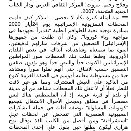
وفلاح رحيم. بيروت: المركز الثقافي العربي ودار الكتاب
الجديد المتحدة، 2007.
*** ثمة أمثلة كثيرة تكاد لا تحصى... لنتذكر كيف قامت
المحطات التلفزيونية الإسرائيلية يوم 24أيار 2020
بمبادرة توجيه تحية للطواقم الطبية "تقديراً لجهودها في
مواجهة وباء كورونا". وكان أن طلبت من جمهورها
[الإسرائيلي] التصفيق من شرفات منازلهم لدقيقتين،
أسوة بما سمعناه وشاهدناه، آنذاك، في بعض البلدان
الأوروبية. وطبعا نقلت تلك المحطات صور المواطنين
الإسرائيليين الكيوت جداً والبيض جداً وهو يؤدون طقس
التصفيق حسب الاتفاق، حتى أنهم نقلوا صوراً ومشاهد
حية من مستوطنة معاليه أدوميم في الضفة الغربية كنوع
من التأكيد على العيش المشترك. ومما هو غير لافت
للنظر فعلاً أن لا تنقل تلك المحطات مشاهد من أي مدينة
أو بلدة أو قرية عربية. إذ أن الفلسطيني هناك ليس
مضطراً في مطلق ومجمل الأحوال الانشغال لتجميع
"كوبونات المساواة" بوصفه أقلية في حملة التشكرات
الصهيونية العنصرية التي تتمخض عن لحظات تجلٍ
"استشراقية" ومن أفضل من الكاتب الفذ يوڤال نوح
هراري ليكون بطلها حين يقول على إحدى المحطات