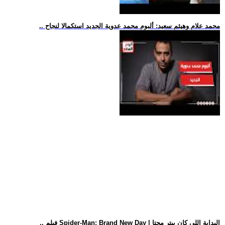
.. محمد علام وهيثم سعيد: ألبوم محمد عدوية الجديد استكمالا لنجاح
.. فيلم Spider-Man: Brand New Day | البداية اللي كان بيتر محتا