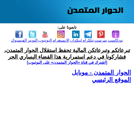
تابعونا على:
بودكاست
بنترست
تيلكرام
لينكدإن
الانستغرام
اليوتيوب
التويتر
الفيسبوك
تبرعاتكم وتبرعاتكن المالية تحفظ استقلال الحوار المتمدن،
فشاركونا في دعم استمرارية هذا الفضاء اليساري الحر
[اشترك في قناة ‫«الحوار المتمدن» على اليوتيوب]
الحوار المتمدن - موبايل
الموقع الرئيسي