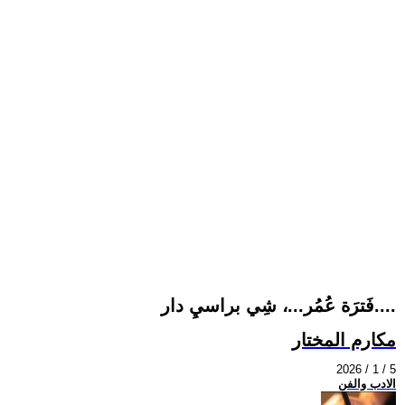
فَترَة عُمُر...، شِي براسيِ دار....
مكارم المختار
2026 / 1 / 5
الادب والفن