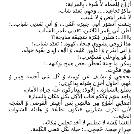
أًرٌوُح لِلحَمام لأً شٌوف بِالمرايَة؛
ماكوٌ تَجاعِيد....، وَجهِي بَعدَه شاب،
لا شَعَر أبيَض وَ لا شَيب،
جـننت أتصَوَر أنيِي جِبِيرَة عُمُر...، وُ أنيِ بَعَدنِي شَباب...؛
أَظن أنِي بِعُمر الثَلاثِين، بَعَدنِي بعُمر الشباب،
يااااا...؛ شلٌون فِكرَة سَخِيفَة ساذِجة!؟
هذا زَوجِي يِسَوويِ فِنجان كَهوَة..؛ بَعدَه شَباب،!
وُ أنيِ أَتفَرج وُ أَعاييِن عًليه، وُ اأَلِف إِيٍدي بقُوة حَولَه،
وُ هُو يِباوِعلي مُستَغرب،!
يِمكِن ما جِننَة نُحظُن بٰعض هِييج بوَكِتهه..؛
هِيِج فَكَرِت،
نِحججِي وُ نسُلِف عَن يُومنة وُ كُل شي أَحِسه جِبِير وُ
مُهِم، أَحاوِل أَخزِن صُوتَه بِذاكرتِي؛
نِطلَع بِالسَيارَة..، إِلأولاد يِتعاركُون عَلًة حِزام الأمان،
واحِد مِنهُم وَكَكع فتات إِلأَكِل بكُل مَكان بِالسيارَة
أَتضايَق أَضُوٌج مِن هالشِي بَس أَعِيِش الفَوضى وٌ الضَجَة
لِأنِي أَعرُف سَيارتِي حَتكُون نَظِيفَة وُ هادئَة السَنَوات
الجايَة...،
أِلعَشا هٌسًة لا تَنظـيم لا أحَد يَجلس مَكانًه،
صِراخ ضِحِك حًججِي...؛ حَياة بكُل مَعنى الكَلِمة،