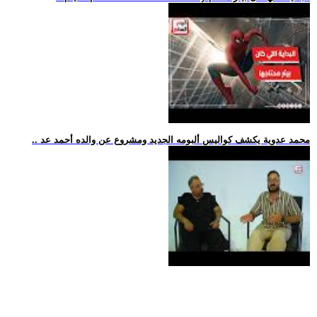
.. محمد عدوية يكشف كواليس ألبومه الجديد ومشروع عن والده أحمد عد