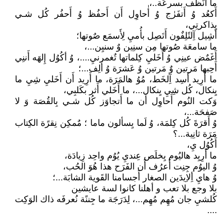
ما أَنَظُف بسرعَة..،
أَكعُد وُ أَتفَرٰج وُ أٰحاوِل أَن أَحفُظ وُ أَحفُر كُل شـي
بِذاكرتِي،
أَشِيل آِلتًلِفٌون أَتَصِل بأُميِ لِأَسمَع صٌوتها؛
ما سامعَة صُوتها مِن سنِين وٌ سنيِن...،
أَغَمٌض عينِي وُ أَخَليِ كِلماتها تٌغمرنيِ....، وُ أكُوُل إِلهَه أَننِي
أَحِبها مَرتين وٌ مَرتين وُ عَشرَة وُ أَلِف...؛
ما أًرِيد أَسِد آِلخَط، مُوُ هالمَرَة، ما أَرِيد أَن أَخَليِ شِيِ ما
يِنكال، كُل شِيِ يِنكال...، ما أَخَلي أَثر بكَلبِي،
وَكت النُوم أَحاوِل أَن ما أَتجاوَز كُل شـي بِالقُصَة وَ لا
صَفحَة...،
وُ أَقرَةَ كُل كِلمَة، وُ لَما يِسألون ماما ؛ مٌمكِن نِقرًة الكِتاب
مَرَة ثانِية...؟
أَكُوُل يِ،
ما أَرِيِد هاليُوم يِخلَص عِنديِ يُوُم واحِد زِيادَة،
وُ اليوُم جِنِت أَعرُف أَن الفَرَح هذا هُوَ الحُب،
وُ هايِ أِلاِيدَين الصغار أَجسامنا القَوية الشابَة...؛
بلا وجع بلا تعب و أهلنا كانوا لسة عايشين
كُلشيِ جان مُهِم مُهِم...، لِدَرَجَة ما جِننًة نُعرفَه ذاك الوَكِت
....