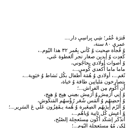
فَترَة عُمُر؛ شِي بِِراسِيِ دار....
عمري ٨٠ سنة،
وُ فُجأة صِحيت وٌ كَأني بِعُمر ٣٢ هذا اليُوم..،
كَعدِت وُ أِيديِن صغار تجر ألغطوة عَني،
وُ أصوات أولادي يِحاجُوني،
ماما ماما أٌكعدي كُوميِ...،
نًعَم...، أولادي وُ هُمَة أطفال بكُل نَشاط وُ حَيَوِية...،
يِتصارخون مَليانِين طاقة وُ حَياة،
أن أَكُوم مِن الفراش...؛
وٌ أنِي أَرَمِش وٌ أَرَمِش بعِيني هِيِج وُ هِيِج،
وُ أَحضِنهٌم وُ أًلمَس شًعَر رُؤٌسهُم المَنكُوش،
وُ أَلزًم أِيدَيهُم الصِغَيرة وٌ هُمة يـقَفِزُون عَلٌي عَ السَرِير...؛
وُ أعيِش كُل ثانِية وُياهٌم...،
أَتذًكَر إشكَد أَكٌون مِستَعجِلة إلصُبُح،
لكِن مُوُ مِستَعجِلة اليُوم...؛