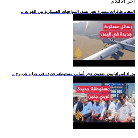
اخر الافلام
.. المخا.. طائرات مسيرة تغير نسق المواجهات العسكرية بين القوات
.. وزراء إسرائيليون يضعون حجر أساس مستوطنة جديدة في عرابة غرب ج