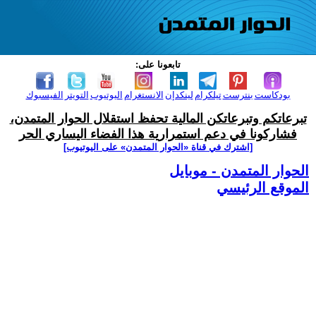
تابعونا على:
بودكاست
بنترست
تيلكرام
لينكدإن
الانستغرام
اليوتيوب
التويتر
الفيسبوك
تبرعاتكم وتبرعاتكن المالية تحفظ استقلال الحوار المتمدن،
فشاركونا في دعم استمرارية هذا الفضاء اليساري الحر
[اشترك في قناة ‫«الحوار المتمدن» على اليوتيوب]
الحوار المتمدن - موبايل
الموقع الرئيسي