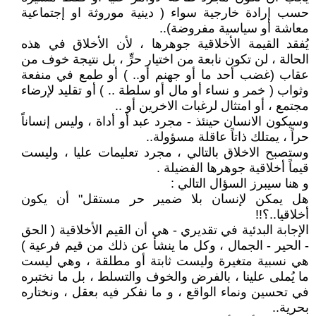
حسب إرادة خارجية سواء ( دينية موروثة او إجتماعية
معاشة أو سياسية مفروضة)..
يُفقد القيمة الأخلاقية جوهرها ، لأن الأخلاق في هذه
الحالة ، لن تكون نابعة من اختيار حرٍّ ، بل نتيجة خوف من
عقاب (غضب أحد ما أو جهنم أو.. ) أو طمع في منفعة
وثواب ( خمر و نساء أو مال أو سلطة .. ) أو تقليد لإرضاء
مجتمع ، أو امتثال لرغبات الاخرين أو ..
وسيكون الانسان حينئذ - مجرد عبد أو أداة ، وليس إنساناً
حراً ، يمتلك ذاتاً عاقلة مسؤولة..
وستصبح الاخلاق بالتالي ، مجرد تعليمات عليا ، وليست
قيماً أخلاقية جوهرها الفضيلة .
و هنا سيبرز السؤال التالي :
هل يمكن لإنسان بلا ضمير حر مستقل" أن يكون
أخلاقيا..؟!!
الإجابة البدئية في تقديري - هي أن القيم الأخلاقية ( الحق
- الحير - الجمال ، وكل ما ينشأ عن ذلك من قيم فرعية )
هي نسبية متغيرة وليست ثابتة أو مطلقة ، وهي ليست
ما يُملى علينا ، بالفرض والخوف والتسلط ، بل ما نختبره
في تحسين ونماء الواقع ، و ما نفكر فيه بعقل ، ونختاره
بحرية..