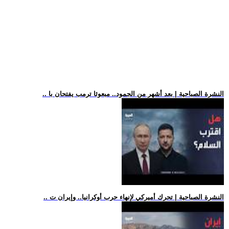
.. النشرة الصباحية | بعد أشهر من الجمود.. مبعوثا ترمب يفتحان با
.. النشرة الصباحية | تحرك أميركي لإنهاء حرب أوكرانيا.. وإيران ت