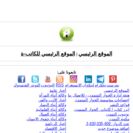
الموقع الرئيسي
الموقع الرئيسي للكاتب-ة
|
تابعونا على:
بنترست
تيلكرام
لينكدإن
الانستغرام
RSS
اليوتيوب
التويتر
الفيسبوك
الموقع الرئيسي
أخبار عامة
هيئة ادارة الحوار المتمدن - للإتصال بنا
وكالة أنباء المرأة
إحصائيات مؤسسة الحوار المتمدن
اخبار الأدب والفن
قواعد النشر
وكالة أنباء اليسار
ابرز كتاب / كاتبات الحوار المتمدن
وكالة أنباء العلمانية
يوتيوب التمدن
وكالة أنباء العمال
مكتبة التمدن
وكالة أنباء حقوق الإنسان
عدد الزوار: 3,430,035,409
اخبار الرياضة
اضافة موضوع جديد
اخبار الاقتصاد