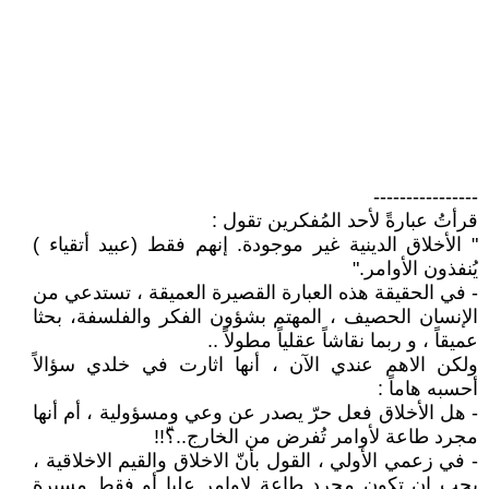
----------------
قرأتُ عبارةً لأحد المُفكرين تقول :
" الأخلاق الدينية غير موجودة. إنهم فقط (عبيد أتقياء )
يُنفذون الأوامر."
- في الحقيقة هذه العبارة القصيرة العميقة ، تستدعي من
الإنسان الحصيف ، المهتم بشؤون الفكر والفلسفة، بحثا
عميقاً ، و ربما نقاشاً عقلياً مطولاً ..
ولكن الاهم عندي الآن ، أنها اثارت في خلدي سؤالاً
أحسبه هاماً :
- هل الأخلاق فعل حرّ يصدر عن وعي ومسؤولية ، أم أنها
مجرد طاعة لأوامر تُفرض من الخارج..؟ّ!!
- في زعمي الأولي ، القول بأنّ الاخلاق والقيم الاخلاقية ،
يجب ان تكون مجرد طاعة لاوامر عليا أو فقط مسيرة