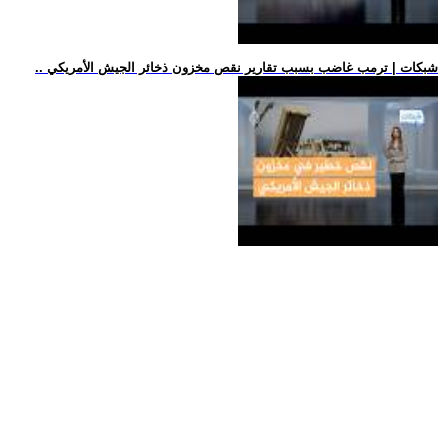
.. شبكات | ترمب غاضب بسبب تقارير نقص مخزون ذخائر الجيش الأمريكي