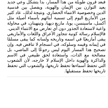
فبعد قرون طويلة من هذا المسار، بدأ يتشكّل وعي جديد
يعيد التوازن بين الإيمان والهوية، ويفصل بين قدسية
الدين وخصوصية الانتماء الحضاري. ونتيجة لذلك، عاد كثير
من الأمازيغ اليوم إلى تسمية أبنائهم بأسماء أصيلة مثل
أكسل، ماسينسن، يوبا، مازيغ ديهيا، وتينهينان، في محاولة
واعية لاستعادة الجذور دون أي تعارض مع الانتماء الديني.
فالإسلام رسالة كونية تتجاوز الأعراق واللغات والأمازيغي
يبقى أمازيغيًا في اسمه وتاريخه ولسانه كما يبقى مسلمًا
في إيمانه وقيمه وسلوكه، في انسجام لا تناقض فيه. وإن
تصحيح هذا المسار اليوم ليس رجوعًا إلى الماضي، بل
مصالحة مع الذات، واستعادة لحق طبيعي في الاسم
والذاكرة والهوية داخل الإسلام لا خارجه، لأن الشعوب
التي تحفظ أسماءها تحفظ تاريخها، والشعوب التي تحفظ
تاريخها تحفظ مستقبلها.