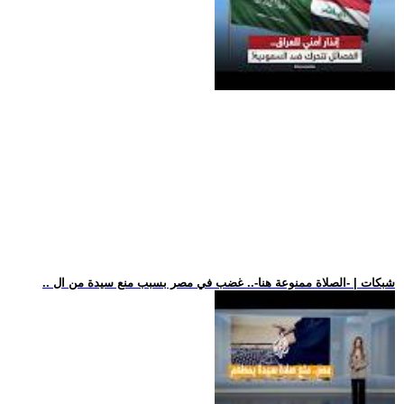
.. شبكات | -الصلاة ممنوعة هنا-.. غضب في مصر بسبب منع سيدة من ال