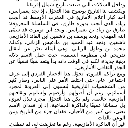
وداخل السلالات التي صنعت تاريخ شمال إفريقيا.
ويكشف لنا التاريخ بوضوح هذا التحوّل، إذ نجد يغمراسن،
أحد كبار أعلام الأمازيغ في المغرب الأوسط قد أنجب
زياد، الذي أنجب بدوره طارق، في السلسلة المعروفة:
طارق بن زياد بن يغمراسن. ونجد ابن تومرت قد سمّى
ابنه المهدي، ونجد يوسف بن تاشفين ابن القائد الأمازيغي
تاشفين، ونجد عبد الحميد بن مادغيس الزناتي، وكذلك
محمد بن وطول الزياني. وهي أمثلة تعبّر عن انتقال
تدريجي في منظومة التسمية، حيث حمل الاسم دلالة
دينية جديدة، لكنه في الوقت ذاته بدأ يبتعد شيئًا فشيئًا عن
الجذر الثقافي الأمازيغي.
ومع تراكم القرون، تحوّل هذا الاختيار الفردي إلى عرف
اجتماعي عام، حتى اختلط الأمر على الناس، وصار كثير
من الشخصيات التاريخية يُنسبون إلى العروبة لمجرد
أسمائهم، رغم أن أصولهم وأرضهم ولسانهم وثقافتهم
أمازيغية خالصة. ولم يكن هذا التحوّل مجرد تبدّل لغوي،
بل مساسًا عميقًا بالذاكرة الجماعية، إذ إن فقدان الاسم
يعني، في كثير من الأحيان، فقدان جزء من التاريخ ومن
الوعي بالذات.
غير أن الذاكرة الأمازيغية، رغم ما تعرّضت له، لم تنطفئ.