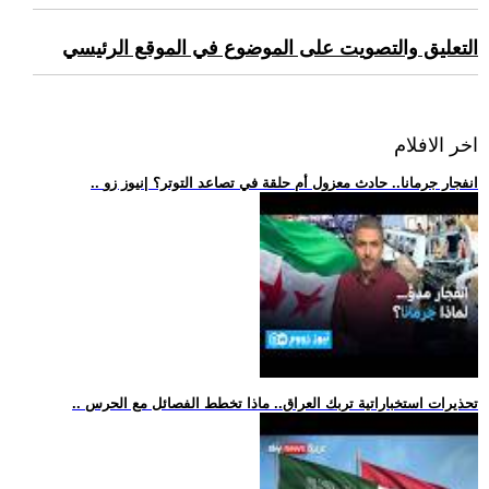
التعليق والتصويت على الموضوع في الموقع الرئيسي
اخر الافلام
.. انفجار جرمانا.. حادث معزول أم حلقة في تصاعد التوتر؟ |نيوز زو
.. تحذيرات استخباراتية تربك العراق.. ماذا تخطط الفصائل مع الحرس