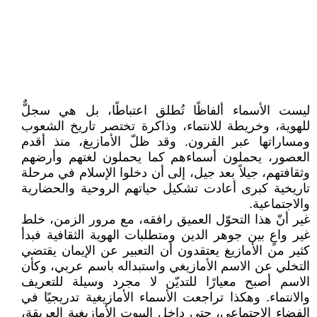
ليست الأسماء ألفاظًا تُطلق اعتباطًا، بل هي سجلٌّ
للهوية، وخريطة للانتماء، وذاكرة تختصر تاريخ الشعوب
ومساراتها عبر القرون. وقد ظلّ الأمازيغ، منذ أقدم
العصور، يحملون أسماءهم كما يحملون لغتهم وأرضهم
وثقافتهم، جيلاً بعد جيل، إلى أن دخلوا الإسلام في مرحلة
تاريخية كبرى أعادت تشكيل حياتهم الروحية والحضارية
والاجتماعية.
غير أنّ هذا التحوّل العميق رافقه، مع مرور الزمن، خلط
غير واعٍ بين جوهر الدين ومتطلبات الهوية الثقافية فبدأ
كثير من الأمازيغ يعتقدون أن التعبير عن الإيمان يقتضي
التخلي عن الاسم الأمازيغي واستبداله باسم عربي، وكأن
الاسم أصبح معيارًا للتديّن لا مجرد وسيلة للتعريف
والانتماء. وهكذا تراجعت الأسماء الأمازيغية تدريجيًا في
الفضاء الاجتماعي، حتى داخل البيوت الأمازيغية العريقة،