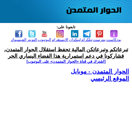
تابعونا على:
بودكاست
بنترست
تيلكرام
لينكدإن
الانستغرام
اليوتيوب
التويتر
الفيسبوك
تبرعاتكم وتبرعاتكن المالية تحفظ استقلال الحوار المتمدن،
فشاركونا في دعم استمرارية هذا الفضاء اليساري الحر
[اشترك في قناة ‫«الحوار المتمدن» على اليوتيوب]
الحوار المتمدن - موبايل
الموقع الرئيسي