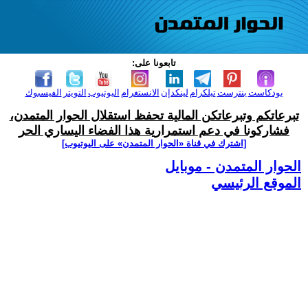
تابعونا على:
بودكاست
بنترست
تيلكرام
لينكدإن
الانستغرام
اليوتيوب
التويتر
الفيسبوك
تبرعاتكم وتبرعاتكن المالية تحفظ استقلال الحوار المتمدن،
فشاركونا في دعم استمرارية هذا الفضاء اليساري الحر
[اشترك في قناة ‫«الحوار المتمدن» على اليوتيوب]
الحوار المتمدن - موبايل
الموقع الرئيسي