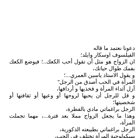
دعونا نعتمد ما قاله
الفيلسوف اوسكار وايلد؛
ان الزواج هو مثل أن تقول أحب الكعك..؛ فيوضع الكعك
بفمك طوال حياتك،
و يقول الاستاذ ياسين العمري...؛
المرأة في الحب أصدق من الرجل"
أزل أثداء المرأة و فخذيها و أردافها،
و قل للرجل أن يحبها لروحها أو وعيها أو ثقافتها أو
شخصيتها؛
الرجل براغماتي مادي بالفطرة،
وهذا ما يجعل الزواج مملا بعد فترة...، مهما تجملت
المرأة،
الرجل براغماتي بطبيعته الذكورية،
سيكولوجية المرأة تختلف في الحب،