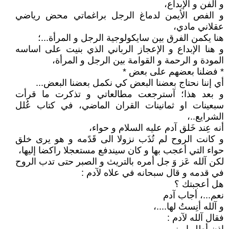
و الفن و الإبداع،
و الفص الأيمن لدماغ الرجل براغماتي محض رياضي
عقلاني مادي،
هنا يكمن الفرق بين سايكولوجية الرجل و المرأة...؛
و هنا الإبداع و الإعجاز الرباني الذي بنيت على اساسه
المودة و الرحمة و القوامة بين الرجل و المرأة،
* فضلنا بعضهم على بعض *
أي إننا نحتاج بعضنا البعض كي نكمل بعضنا البعض...
و بعد هذا؛ آسترجعت مطالعاتي و تذكرت ما قرأت
سبعينات او ثمانينات القران الماضي، في كتاب عُلل
الشرايع..،
أنه عِند خَلق آدم عليه السلام و حواء،
و كانت الروح لم تُذَب نزولا الى قَدًمه و هو يرى خلق
حواء التي أعجب بها و كان سيندفع مستعجلا راكضا إليها،
لكن آلله عَز وَ جل أمره بالتريث و الصبر حتى تدب الروح
في قدمه و قال سبحانه في علاه لآدم :
هل أعجبتك ؟
نعم...، أجاب آدم
و آلله أنِستُ لها....،
فقال آلله لآدم :