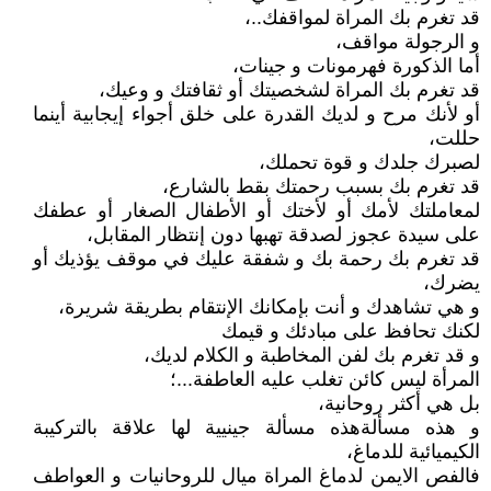
قد تغرم بك المراة لمواقفك..،
و الرجولة مواقف،
أما الذكورة فهرمونات و جينات،
قد تغرم بك المراة لشخصيتك أو ثقافتك و وعيك،
أو لأنك مرح و لديك القدرة على خلق أجواء إيجابية أينما
حللت،
لصبرك جلدك و قوة تحملك،
قد تغرم بك بسبب رحمتك بقط بالشارع،
لمعاملتك لأمك أو لأختك أو الأطفال الصغار أو عطفك
على سيدة عجوز لصدقة تهبها دون إنتظار المقابل،
قد تغرم بك رحمة بك و شفقة عليك في موقف يؤذيك أو
يضرك،
و هي تشاهدك و أنت بإمكانك الإنتقام بطريقة شريرة،
لكنك تحافظ على مبادئك و قيمك
و قد تغرم بك لفن المخاطبة و الكلام لديك،
المرأة ليس كائن تغلب عليه العاطفة...؛
بل هي أكثر روحانية،
و هذه مسألةهذه مسألة جينيية لها علاقة بالتركيبة
الكيميائية للدماغ،
فالفص الايمن لدماغ المراة ميال للروحانيات و العواطف