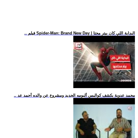
.. فيلم Spider-Man: Brand New Day | البداية اللي كان بيتر محتا
.. محمد عدوية يكشف كواليس ألبومه الجديد ومشروع عن والده أحمد عد