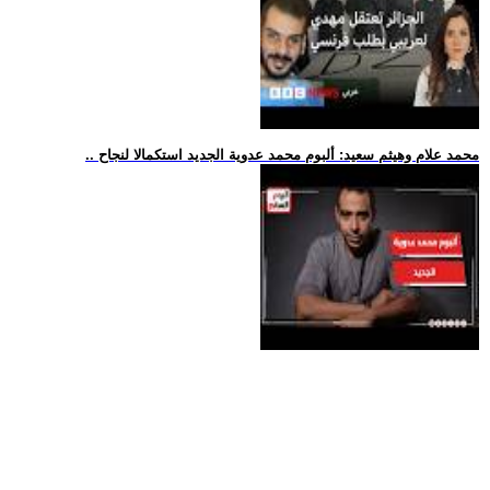
.. محمد علام وهيثم سعيد: ألبوم محمد عدوية الجديد استكمالا لنجاح