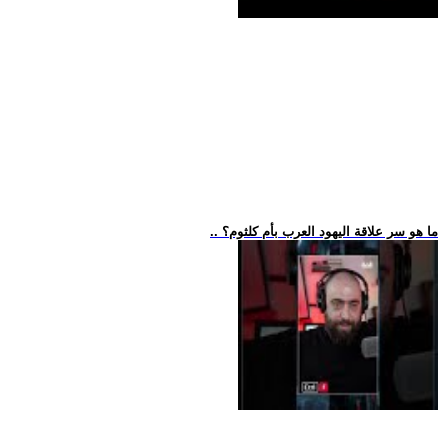
.. ما هو سر علاقة اليهود العرب بأم كلثوم؟