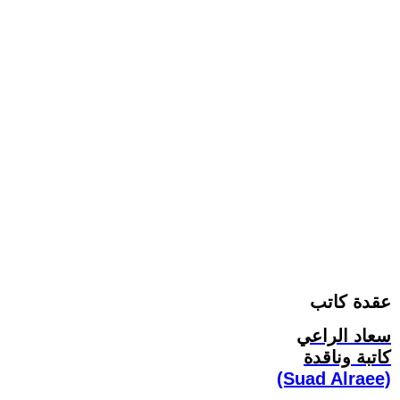
عقدة كاتب
سعاد الراعي
كاتبة وناقدة
(Suad Alraee)