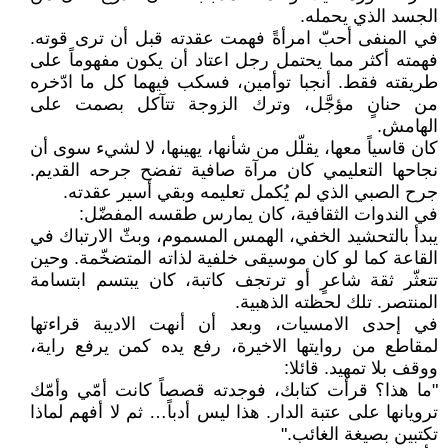
الجسد الذي يحمله.
في المنفى أحبّ امرأةً فهمت عقدته قبل أن ترى قوته.
فهمته أكثر مما يحتمل رجل اعتاد أن يكون مفهوماً على
طريقته فقط. أنجبا توأمين، فسكب فيهما كل ما ادّخره
من حنانٍ مؤجَّل، وترك الزوجة تتآكل بصمت على
الهامش.
كان قاسياً معها، يقلّل من شأنها، يهينها، لا لشيء سوى أن
نجاحها التعليمي كان مرآة صافية تفضح جرحه القديم.
جرح الصبي الذي لم يُكمل تعليمه وبقي أسير عقدته.
في الندوات الثقافية، كان يمارس طقسه المفضّل:
يبدأ بالتحشيد الخفي، الهمس المسموم، وبثّ الارتباك في
القاعة كما لو كان موسيقى خلفية لذاته المتضخّمة. وحين
تتعثّر ثقة شاعرٍ أو ترتجف كاتبة، كان يبتسم ابتسامة
المنتصر. تلك لحظته الذهبية.
في إحدى الامسيات، وبعد أن أنهت الاديبة قراءتها
لمقاطع من روايتها الاخيرة، رفع يده كمن يرفع راية،
ووقف بلا تمهيد. قائلا:
"ما هذا؟ قرأت كتابك، فوجدته قصصاً كانت أمّي وأمّك
ترويانها على عتبة الدار. هذا ليس أدباً… ثم لا أفهم لماذا
تكتبين بصيغة الغائب."