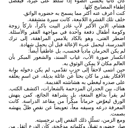
كان كاتباً يخشى الضوء إذا سُلط على غيره، فيفضّل
إطفاء المصابيح كلها.
كنت أعرف عنه أكثر مما يسمح به حضوره الواثق.
خلف تلك القشرة اللامعة، كانت سيرة متشققة.
هشام، الابن الأكبر لأبٍ غادر البيت باكراً، تاركاً زوجة
وكومة أطفال دفعة واحدة في مواجهة الفقر والأسئلة.
اضطر الفتى، وهو بالكاد يلامس المراهقة، إلى ترك
المدرسة، ليحمل عبء الإعالة قبل أن يحمل شهادة.
لم يكن الحرمان مادياً فحسب، بل عاطفياً أيضاً:
انكسار صورة الأب، غياب السند، والشعور المبكر بأن
العالم مكان لا يمكن الوثوق به.
حين انتمى لاحقاً إلى حزبٍ تقدّمي، لم يكن دخوله بوابة
الأفكار بقدر ما كان بحثاً عن عائلة بديلة، عن اسمٍ يعلّقه
على صدره ليغطي به هشاشته القديمة.
هناك، بين الجدران المزدحمة بالشعارات، اكتشف الكتب.
لم يقرأ بدافع المتعة، بل بشراهة الجائع، كمن ينهش
الورق ليعوّض حرماناً مبكّراً من مقاعد الدراسة. كانت
المعرفة درعه وسيفه معاً، تعويضاً عن نقصٍ ظلّ ينهشه
بصمت.
ومع الزمن، تسلّل ذلك النقص إلى نرجسيته.
صار حضوره ثقيلاً، وكلماته مدجّجة، كأن الدرع أثقل من