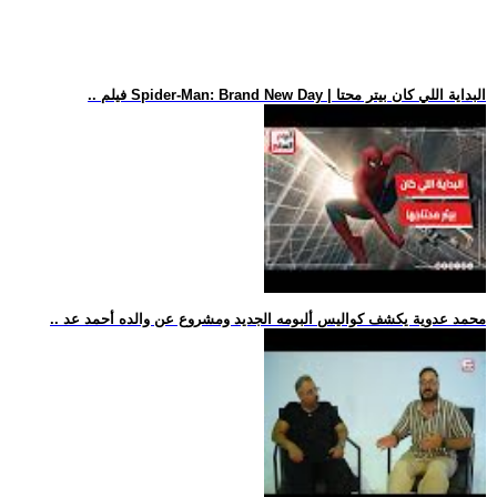
.. فيلم Spider-Man: Brand New Day | البداية اللي كان بيتر محتا
.. محمد عدوية يكشف كواليس ألبومه الجديد ومشروع عن والده أحمد عد