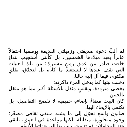
لم ألبِّ دعوة صديقتي وزميلتي القديمة بوصفها احتفالاً
عابراً بعيد ميلادها الخمسين، بل كأنني أستجيب لنداءٍ
خافت صادر من عمق زمنٍ مشترك؛ من تلك العتبات
التي نقف عندها لا لنستعيد ما كان، بل لنحدّق، بقلقٍ
مكتوم، فيما آل إليه حالنا.
دخلت بيتها كما يدخل المرء ذاكرته:
بخطى مترددة، وبقلبٍ مثقل بالأسئلة أكثر مما هو مثقل
بالحنين.
كان البيت مضاءً بإضاءةٍ حميمية لا تفضح التفاصيل، بل
تكتفي بالإيحاء اليها.
صالون واسع تحوّل إلى ما يشبه ملتقى ثقافي مصغّر؛
وجوه متجاورة، متقابلة، لكنها متباعدة في العمق، تلتقي
عند المجاملات ثم تنسحب سريعاً إلى عزلتها الأنيقة.