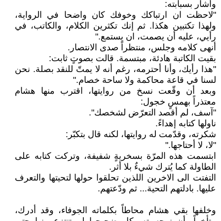
وأشار بسبابته:
"لاحظت ان ارتباكك وخوفك كان واضحا في الرواية،
ولهذا تكتبين هكذا. ثم إنك تكثرين الكلام، والكاتب، في
رأيي، عليه أن يصمت، ان يستمع."
أنهى كلامه وجلس، منتظراً صدى الانتصار.
بقيت الكاتبة هادئة، مبتسمة. قالت بصوتٍ ثابت:
"هذا رأيك، وأنا أحترمه، رغم أنه لا يمتّ للنقد بصلة. نحن
لسنا في قاعة محاكمة ولا ساحة خصام."
وبعد أن وقّعت نسخ من روايتها، اقترب منها هشام
معتذراً بهمسٍ خجول:
"آسف، لم أقصد التعرّض لشخصك".
ناولها كتابه إهداءً.
شكرته، وقدّمت له روايتها، لكنه قال بتكبّر:
"لا، لا أحتاجها."
ابتسمت هذه المرّة بسخريةٍ شفيفة، وتركت كتابه على
الطاولة كما يُترك شيءٌ بلا أثر.
التفتت الى الاخرين اللذين تحلقوا حولها لتحيتها والتعرف
عليها. بادلتهم التحية... ثم ودّعتهم.
وخلفها بقي هشام محاطاً بكلماته الجوفاء، وقد أدرك،