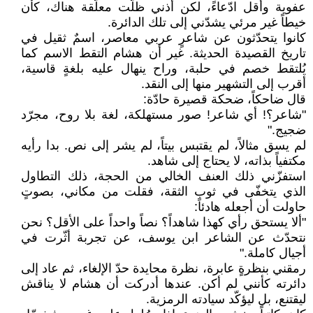
عفوية وأقل ادّعاءً، لكن أذني ظلّت معلّقة هناك، كأن
خيطاً غير مرئي يشدّني إلى تلك الدائرة.
كانوا يتحدّثون عن شاعرٍ عربي معاصر، اسمٌ ثقيل في
تاريخ القصيدة الحديثة. غير أن هشام التقط الاسم كما
يُلتقط خصم في حلبة، وراح ينهال عليه بلغةٍ قاسية،
أقرب إلى التشهير منها إلى النقد.
قال ضاحكاً، ضحكة قصيرة حادّة:
"شاعر؟! أي شاعر! صور مستهلكة، لغة بلا روح، مجرّد
ضجيج."
لم يسق مثالاً، لم يقتبس بيتاً، لم يشر إلى نص. بدا رأيه
مكتفياً بذاته، لا يحتاج إلى شاهد.
استفزّني ذلك العنف الخالي من الحجة، ذلك التطاول
الذي يتخفّى في ثوب الثقة، فقلت من مكاني، بصوتٍ
حاولت أن أجعله هادئاً:
"ألا يستحق رأي كهذا شاهداً؟ نصاً واحداً على الأقل؟ نحن
نتحدّث عن الشاعر ابن يوسف، عن تجربة أثّرت في
أجيال كاملة."
رمقني بنظرةٍ عابرة، نظرة محايدة حدّ الإلغاء، ثم عاد إلى
دائرته كأنني لم أكن. عندها أدركت أن هشام لا يناقش
ليقتنع، بل ليؤكّد سيادته الرمزية.