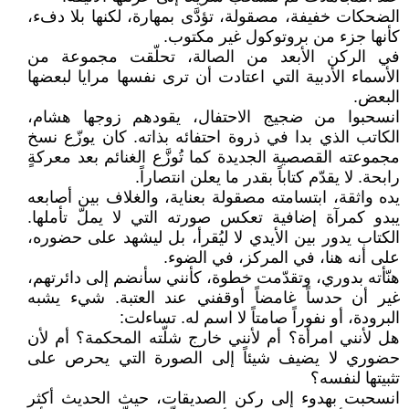
الضحكات خفيفة، مصقولة، تؤدَّى بمهارة، لكنها بلا دفء،
كأنها جزء من بروتوكول غير مكتوب.
في الركن الأبعد من الصالة، تحلّقت مجموعة من
الأسماء الأدبية التي اعتادت أن ترى نفسها مرايا لبعضها
البعض.
انسحبوا من ضجيج الاحتفال، يقودهم زوجها هشام،
الكاتب الذي بدا في ذروة احتفائه بذاته. كان يوزّع نسخ
مجموعته القصصية الجديدة كما تُوزَّع الغنائم بعد معركةٍ
رابحة. لا يقدّم كتاباً بقدر ما يعلن انتصاراً.
يده واثقة، ابتسامته مصقولة بعناية، والغلاف بين أصابعه
يبدو كمرآة إضافية تعكس صورته التي لا يملّ تأملها.
الكتاب يدور بين الأيدي لا ليُقرأ، بل ليشهد على حضوره،
على أنه هنا، في المركز، في الضوء.
هنّأته بدوري، وتقدّمت خطوة، كأنني سأنضم إلى دائرتهم،
غير أن حدساً غامضاً أوقفني عند العتبة. شيء يشبه
البرودة، أو نفوراً صامتاً لا اسم له. تساءلت:
هل لأنني امرأة؟ أم لأنني خارج شلّته المحكمة؟ أم لأن
حضوري لا يضيف شيئاً إلى الصورة التي يحرص على
تثبيتها لنفسه؟
انسحبت بهدوء إلى ركن الصديقات، حيث الحديث أكثر