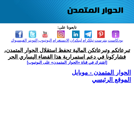
تابعونا على:
بودكاست
بنترست
تيلكرام
لينكدإن
الانستغرام
اليوتيوب
التويتر
الفيسبوك
تبرعاتكم وتبرعاتكن المالية تحفظ استقلال الحوار المتمدن،
فشاركونا في دعم استمرارية هذا الفضاء اليساري الحر
[اشترك في قناة ‫«الحوار المتمدن» على اليوتيوب]
الحوار المتمدن - موبايل
الموقع الرئيسي