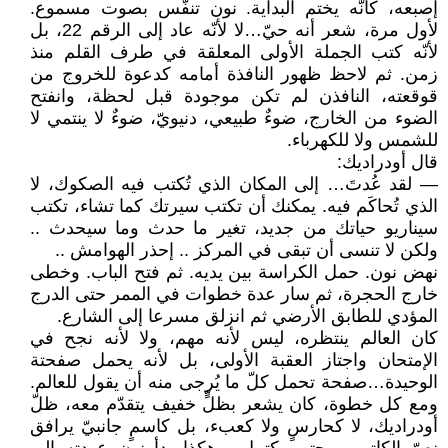
إصبعه، كأنّه يختم البداية. نون تنفّس بصوت مسموع.
لأول مرة، شعر أنه حيّ…لا لأنّه عاد إلى الرقم 22، بل
لأنّه كتب الجملة الأولى المعلقة في طرف القلم منذ
زمن. ثم لاحظ ظهور النافذة أمامه كدعوة للخروج من
قوقعته، النافذن لم تكن موجودة قبل لحظة، وانفتح
الضوء من الخارج، ضوءٌ طبيعي، دنيويّ، ضوءٌ لا ينتمي لا
للشمس ولا للكهرباء.
قال أودراديك:
— لقد عُدتَ… إلى المكان الذي تُكتب فيه الصكوك، لا
الذي تُحاكَم فيه. يمكنك أن تكتب سيرتك كما تشاء، تكتب
سيناريو حياتك من جديد، تغير ما حدث وما سيحدث ..
ولكن لا تنسى أن تبقى في المركز .. إحذر الهوامش ..
نهض نون. حمل الكراسة بين يديه. ثم فتح الباب. وخطى
خارج الحجرة، ثم سار عدة خطوات في الممر حتى الدرج
المؤدي للطابق الأرضي ثم انزلق مسرعا إلى الشارع.
كان العالم ينتظره، ليس لأنه مهم، ولا لأنه نجح في
الإمتحان واجتاز العقبة الأولى، بل لأنه يحمل صفحتة
الوحيدة…صفحة تحمل كلّ ما يُرجى منه أن يقول للعالم.
ومع كل خطوة، كان يشعر بظلٍّ خفيف يتقدّم معه، ظلّ
أودراديك، لا كحارسٍ ولا كعبء، بل كاسمٍ جانبيّ يرافق