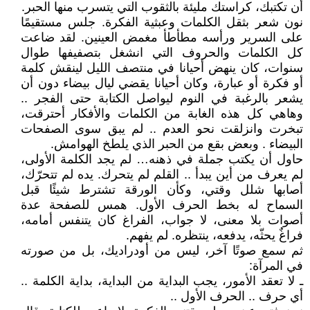
أن تكتبك، كراستك مليئة بالثقوب التي يتسرب منها الحبر.
نون شعر بثقل الكلمات وعبثية الفكرة. جلس مستقيمًا
على السرير ورأسه مطأطأ مغمض العينين. لقد ضاعت
كل الكلمات والحروف التي انشغل بتصفيفها طوال
سنوات، كان ينهض أحيانا في منتصف الليل لينقش كلمة
أو فكرة أو عبارة، وكان أحيانا يقضي ليال بيضاء دون أن
يشعر بالرغبة في النوم ليواصل الكتابة حتى الفجر ..
وهاهي كل هذه الغابة من الكلمات والأفكار أحترقت،
تبخرت وانزلقت نحو العدم .. لم يبق سوى الصفحات
البيضاء . وبعض بقع من الحبر الذي يلطخ الهوامش.
حاول أن يكتب جملة في ذهنه… لم يجد الكلمة الأولى،
لم يعرف من أين يبدأ .. القلم لم يتحرك. يده لم تتحرّك،
أصابها شلل وقتي، وكأن الورقة تشترط شيئًا قبل
السماح له بخط الحرف الأول. همس للصفحة عدة
أصوات بلا معنى، لا جواب، الفراغ كان يتنفس أمامه،
فراغٌ يحثّه، يدفعه، ينتظره. لم يفهم.
ثم سمع صوتًا آخر، ليس من أودراديك، بل من صورته
في المرآة:
ـ لا تعقد الأمور، يجب البداية من البداية، بداية الكلمة ..
أي حرف .. الحرف الأول ..