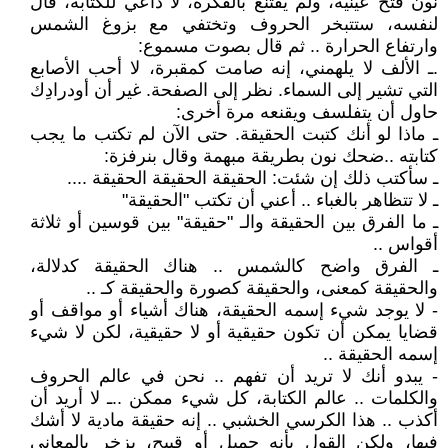
نون فتح عينيه، ولم يقتنع بالفكرة، لا داعي للكتابة، قال
لنفسه، ستتبخر الحروف وتختفي مع بزوغ الشمس
وارتفاع الحرارة .. ثم قال بصوت مسموع:
.ـ الألف لا يلهمني، إنه صامت كمقبرة، لا أحب الأصابع
التي تشير إلى السماء. نظر إلى الصفحة. غير أن أودرادِك
حاول أن يتفلسف ويقنعه مرة أخرى:
ـ ماذا لو أنك كتبت الحقيقة. حتى الآن لم تكتب ما يجب
كتابته .. ضحك نون بطريقة مبهمة وقال بنرفزة:
ـ سأكتب ذلك إن شئت: الحقيقة الحقيقة الحقيقة ....
ـ لا تتظاهر بالغباء .. أعني أن تكتب "الحقيقة"
ـ ما الفرق بين الحقيقة والـ "حقيقة" بين قوسين أو ثلاثة
أقواس ..
ـ الفرق واضح كالشمس .. هناك الحقيقة كدلالة،
والحقيقة كمعنى، والحقيقة كصورة والحقيقة كـ ..
- لا يوجد شيء إسمه الحقيقة، هناك أشياء أو مواقف أو
قضايا يمكن أن تكون حقيقية أو لا حقيقية، لكن لا شيء
إسمه الحقيقة ..
- يبدو أنك لا تريد أن تفهم .. نحن في عالم الحروف
والكلمات .. عالم الكتابة، كل شيء ممكن .. ـ لا أريد أن
أكذب .. هذا الكرسي الخشبي .. إنه حقيقة مادية لا أشك
فيها، ولكن القول بأنه جميل أو قبيح، يزخر بالمعاني