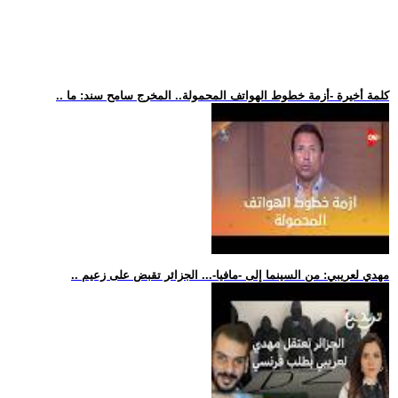
.. كلمة أخيرة -أزمة خطوط الهواتف المحمولة.. المخرج سامح سند: ما
.. مهدي لعريبي: من السينما إلى -مافيا-... الجزائر تقبض على زعيم