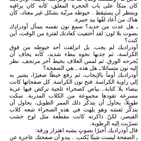
كان متكأ على باب الحجرة المغلق، كأنه كان يراقبه
وينتظر أن يستيقظ . خيوطه مرتّبة بشكل غير معتاد، كأن
هناك من أعاد لفّها بيد خبيرة.
ـ هل عدت من جديد؟ سمع نون نفسه يسأل أودرادِك
بصوت بلا لون: لقد أختفيت كعادتك لفترة من الوقت، أين
كنت؟
أودراديك لم يجب. بل انزلقت أحد خيوطه من فوق
الكراسة، ثم جذبها نحوه ببطء شديد، كأنه يخاف أن
يُجرحه الورق. ثم لمس الغلاف بخيط آخر مرتجف. نظر
إليه نون متسائلا: ـ هل هذه…هي الصفحة؟
أودراديك أومأ بالإيجاب، ثم رفع خيطًا صغيرًا، يشير به
إلى زاوية الكراسة. فتح نون الكراسة. كل صفحاتها كانت
بيضاء بلا كتابة…بياض كصحراء ثلجية تركض فيها عربة
مسرعة تقودها مجموعة من الكلاب المدربة. سكت
طويلاً، يحاول أن يتذكّر ذلك الممر الطويل، يحاول أن
يتذكّر نَفسَه وهو يلهث في هذه الصحراء تتبعه كلاب
القيصر، لكنّ ذاكرته كانت مقطّعة مثل لوح خشب
تسرّبت إليه الرطوبة.
قال أودراديك أخيرًا بصوتٍ يشبه اهتزاز ورقة:
ـ الصفحة ليست شيئًا يُكتب. . يبدو أن صفحتك عاجزة عن