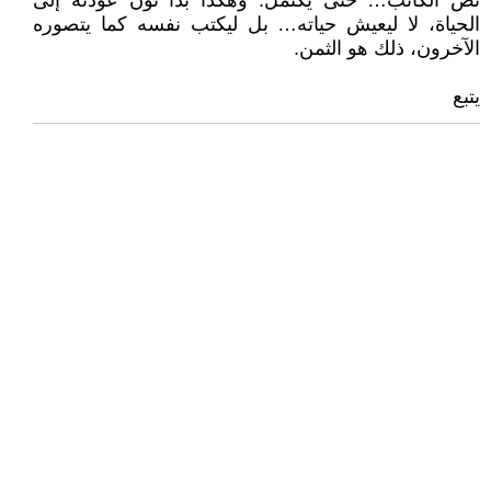
نصّ الكاتب… حتى يكتمل. وهكذا بدأ نون عودته إلى
الحياة، لا ليعيش حياته… بل ليكتب نفسه كما يتصوره
الآخرون، ذلك هو الثمن.
يتبع