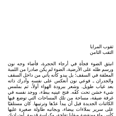
ثقوب المرايا
الثقب الثامن
انبثق الضوء فجأة في أرجاء الحجرة، فأضاء وجه نون
ورسم ظله على الأرضية، الضوء لم يكن صادرا من اللمبة
المعلقة في السقف؛ بل يبدو كأنه يأتي من داخل السقف
والجدران ـ فوعي نون أنعكس على نفسه وأدرك ذاته
بعد غياب طويل. وشعر ببرودة الهواء أولاً، ثم بملمس
شيء خشن تحت كفّه. فتح عينيه ببطء، ووجد نفسه في
غرفة ضيقة، مساحة من تلك المساحات التي توضع فيها
الكائنات الجديدة قبل أن يبدأ عدّها وترتيبها. كان مستلقيًا
على سرير بملاءات بيضاء، وبجانبه طاولة صغيرة عليها
كأس ماء ومنفضة وبقايا تفاحة، وكراسة قديمة. أودراديك