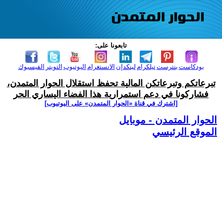
تابعونا على:
بودكاست
بنترست
تيلكرام
لينكدإن
الانستغرام
اليوتيوب
التويتر
الفيسبوك
تبرعاتكم وتبرعاتكن المالية تحفظ استقلال الحوار المتمدن،
فشاركونا في دعم استمرارية هذا الفضاء اليساري الحر
[اشترك في قناة ‫«الحوار المتمدن» على اليوتيوب]
الحوار المتمدن - موبايل
الموقع الرئيسي