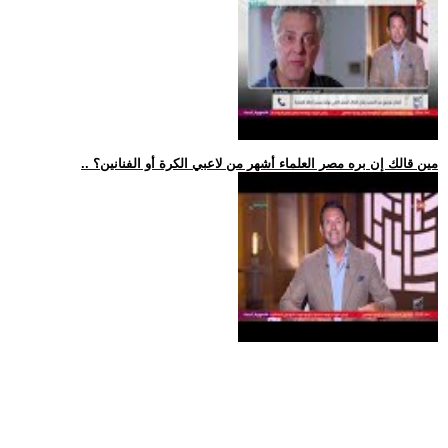
.. مين قالك إن بره مصر العلماء أشهر من لاعبي الكرة أو الفنانين؟