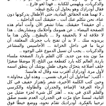
والذكريات، ويلهمني للكتابة .. فهذا لغو فارغ ..
فقال أودرادِك وهو يحاول أن يكبح غيظه:
ـ لا تهمنا هذه الحقائق المادية، حتى الأطفال يدركونها دون
عناء، نحن نتكلم عنك أنت .. حقيقتك أنت الداخلية ..
ـ أي حقيقة؟ حقيقتك. بماذا تشعر الآن وأنت أمام هذه
الصفحة البيضاء .. عن همومك وأحلامك ومشاريعك .. هذا
لا علاقة له لا بالحقيقة ولا ... بالبطيخ... ولكن هذا ما
يريدونه منك .. لا بد أن تفتح باب حجرتك المغلقة، أن
ترينا ما في داخل الخزانة ... الأحاسيس والمشاعر
والذكريات .. يجب أن تسيل الدموع على الوجوه ..
مدّ نون يده من جديد. كان القلم باردا. الصفحة ملساء
باردة. العالم كله بارد كقطعة من الثلج، إلا موضعًا صغيرًا
خلف أضلاعه يتحرّك بخوف طفلٍ يوشك أن ينطق اسمه
لأول مرة. أودرادِك أقترب منه وقال له هامسا:
- أكتب: "سأحاول أن أعرف نفسي… وهذه أول محاولة.»
وحين كتب الكلمة الأخيرة، شعر بإهتزاز خفيف في كل
أرجاء الغرفة‘ الإضاءة والجدران والطاولة والكرسي
والقلم الذي في يده .. أهتز كل شيء لجزء ضئيل من
الثانية، لمسةُ حياةٍ مرّت في الجدران، العدم نفسه صفّق
ترحيبا بالفكرة. أودراديك تقدّم نحوه، ووضع خيطًا فوق