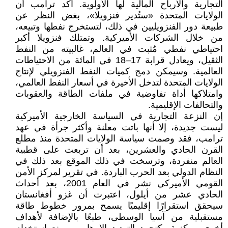
التجارية والأرباح المالية لها الأولوية. أكد ترامب أن
الولايات المتحدة «ستُدير فنزويلا»، بغض النظر عن
طبيعة دور الفنزويليين في ذلك، لتستخرج نفطها وتبيعه،
من خلال الشركات الأميركية. وتمتلك فنزويلا أكبر
احتياطي نفطي مُثبت في العالم، غالبيته من النفط
الثقيل، ويعادل قرابة 17–18 في المائة من الاحتياطات
العالمية. وسيمكن دمج كميات النفط الفنزويلي لإنتاج
الولايات المتحدة لتدخل الأخيرة في أسعار النفط العالمي،
وامتلاكها أداة تفاوضية في ملفات الطاقة والعقوبات
والتحالفات الإقليمية.
إن النزعة التجارية في السياسة الخارجية الأميركية
ليست جديدة، إلا أنها باتت معلنة وأكثر جرأة في عهد
ترامب، فقد وصمت سياسة الولايات المتحدة منذ مطلع
القرن الحادي والعشرين، بعد أن تربعت على قطبية
العالم منفردة، وترسخت في ذلك الموقع بعد ذلك في
النظام الدولي بعد الحرب الباردة. في تقرير لمركز الأمن
القومي الأميركي نشر في العام 2001، بعد أحداث
الحادي عشر من أيلول، اعتبرت أن غزو أفغانستان
سيحقق استقرارًا إقليميًا يسمح بمرور خطوط طاقة
مستقبلية من آسيا الوسطى، طبعًا بالإضافة لأهداف