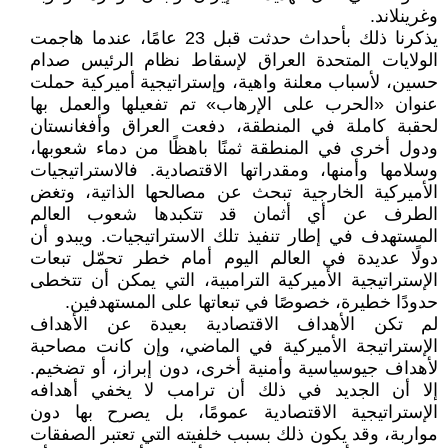
وغرينلاند.
يذكرنا ذلك بأحداث حدثت قبل 23 عامًا، عندما هاجمت
الولايات المتحدة العراق لإسقاط نظام الرئيس صدام
حسين، لأسباب معلنة واهية، وإستراتيجية أميركية حملت
عنوان «الحرب على الإرهاب» تم تفعيلها والعمل بها
لحقبة كاملة في المنطقة، دفعت العراق وأفغانستان
ودول أخرى في المنطقة ثمنًا باهظًا من دماء شعوبها،
وسلامها وأمنها، ومقدراتها الاقتصادية. فالاستراتيجيات
الأميركية الخارجية تبحث عن مصالحها الذاتية، وتغض
الطرف عن أي أثمان قد تتكبدها شعوب العالم
المستهدف في إطار تنفيذ تلك الاستراتيجيات. ويبدو أن
دولًا عديدة في العالم اليوم أمام خطر تحمّل تبعات
الإستراتيجية الأميركية الترامبية، التي يمكن أن تتخطى
حدودًا خطيرة، خصوصًا في تبعاتها على المستهدفين.
لم تكن الأهداف الاقتصادية بعيدة عن الأهداف
الإستراتيجة الأميركية في الماضي، وإن كانت مصاحبة
لأهداف جيوسياسية وأمنية أخرى، دون إبراز، أو تضخيم.
إلا أن الجديد في ذلك أن ترامب لا يخفي أهدافه
الإستراتيجية الاقتصادية عمومًا، بل يصرح بها دون
مواربة، وقد يكون ذلك بسبب خلفيته التي تعتبر الصفقات