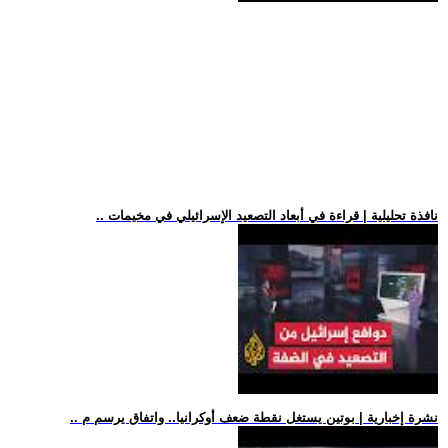
.. نافذة تحليلية | قراءة في أبعاد التصعيد الإسرائيلي في مخيمات
.. نشرة إخبارية | بوتين يستغل نقطة ضعف أوكرانيا.. واتفاق يرسم م