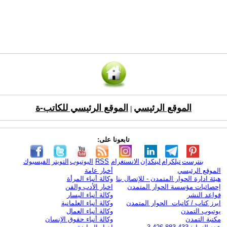
الموقع الرئيسي
الموقع الرئيسي للكاتب-ة
|
تابعونا على:
بنترست
تيلكرام
لينكدإن
الانستغرام
RSS
اليوتيوب
التويتر
الفيسبوك
الموقع الرئيسي
أخبار عامة
هيئة ادارة الحوار المتمدن - للإتصال بنا
وكالة أنباء المرأة
إحصائيات مؤسسة الحوار المتمدن
اخبار الأدب والفن
قواعد النشر
وكالة أنباء اليسار
ابرز كتاب / كاتبات الحوار المتمدن
وكالة أنباء العلمانية
يوتيوب التمدن
وكالة أنباء العمال
مكتبة التمدن
وكالة أنباء حقوق الإنسان