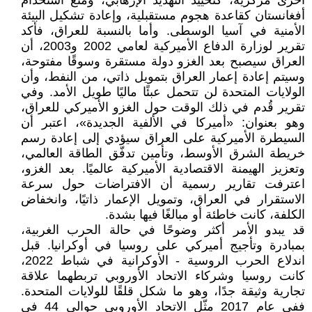
أخرى مركزية، كتحييد التهديد الإرهابي، ومنع استخدام
أفغانستان كقاعدة هجوم مستقبلية، وإعادة تشكيل البيئة
الأمنية في آسيا الوسطى. وأما بالنسبة للعراق، فأكد
تقرير لوزارة الدفاع الأميركية لعامي 2002 و2003، أن
العراق سيصبح بعد الغزو دولة مستقرة وسوقًا مفتوحة،
وسيتم إعادة إعمار العراق بتمويل ذاتي، من النفط، وأن
الولايات المتحدة لن تتحمل عبئًا ماليًا طويل الأمد. وفي
تقرير قُدم في ذلك الوقت حول الغزو الأميركي للعراق،
وهو بعنوان: «أميركا في الألفية الجديدة»، اعتبر أن
السيطرة الأميركية على العراق سيؤدي إلى إعادة رسم
خريطة الشرق الأوسط، وتأمين تدفّق الطاقة العالمي،
وتعزيز الهيمنة الاقتصادية الأميركية عالميًا. بعد الغزو،
اعترفت تقارير رسمية أن الافتراضات حول سرعة
الاستقرار في العراق، وتمويل الإعمار ذاتيًا، وانخفاض
الكلفة، كانت خاطئة أو مبالغًا فيها بشدة.
قد يبدو الأمر أكثر وضوحًا في حالة الحرب الغربية،
بمبادرة وتأجيج أميركي على روسيا في أوكرانيا. قبل
اندلاع الحرب الروسية - الأوكرانية في شباط 2022،
كانت روسيا وشركاء الاتحاد الأوروبي تربطهما علاقة
تجارية وثيقة جدًا، وهو ما شكل قلقًا للولايات المتحدة.
ففي عام 2017 مثّل الاتحاد الأوروبي حوالي 44 في