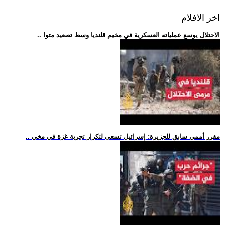
اخر الافلام
.. الاحتلال يوسع عملياته العسكرية في مخيم قلنديا وسط تصعيد متوا
.. مقرر أممي سابق للجزيرة: إسرائيل تسعى لتكرار تجربة غزة في مخي