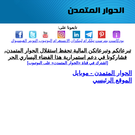
تابعونا على:
بودكاست
بنترست
تيلكرام
لينكدإن
الانستغرام
اليوتيوب
التويتر
الفيسبوك
تبرعاتكم وتبرعاتكن المالية تحفظ استقلال الحوار المتمدن،
فشاركونا في دعم استمرارية هذا الفضاء اليساري الحر
[اشترك في قناة ‫«الحوار المتمدن» على اليوتيوب]
الحوار المتمدن - موبايل
الموقع الرئيسي