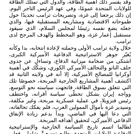
وقد يفسر ذلك أهمية الطاقة، والدول التي تمتلك الطاقة
للولايات المتحدة عمومًا، وفي عهد الرئيس التاجر اليوم.
إن ذلك يرجعنا إلى غزة، وتصريحات ترامب تحديدًا حول
طموحاته الاقتصادية ومشاريعه المستقبلية فيها، والذي
جعله يضع نفسه رئيسًا لمجلس السلام، الذي سيقود
مستقبل إعمار غزة، وهو المخطط والهدف المرجح لدى
ترامب.
خلال ولاية ترامب الأولى وحملته لإعادة انتخابه، بدا وكأنه
يُغيّر جوهر الاستراتيجية الدفاعية الأميركية الكبرى،
اشتكى من ضخامة ميزانية الدفاع، وتساءل عن جدوى
حلف الناتو والتحالف الأميركي الكوري، وشكّك في أهمية
أوكرانيا للمصالح الأميركية، إلا أنه في ولايته الثانية قد
اكتشف أهمية المشاريع الخارجية المربحة، خصوصًا تلك
التي تتعلق بسوق الطاقة، فاتجهت سياسته نحو التوسع،
وواجه إيران بشكل تخطّى سياسة أقرانه، واختطف
رئيس فنزويلا، في عملية عسكرية مربحة، وغير مكلفة،
وسيدير غزة بأموال الممولين العرب، فلم يفكك تحالفاته،
التي دعا اليها في الماضي، وبدأ بدعم زيادة الإنفاق
الدفاعي الأميركي، لتحقيق أهدافه المربحة.
لطالما اتسم تاريخ السياسة الخارجية والإستراتيجية
الدفاعية للولايات المتحدة بطابعٍ توسعيٍّ شامل. فعلى