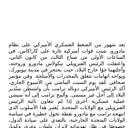
بعد شهور من الضغط العسكري الأميركي على نظام
مادورو، شنت قوات أميركية غارة على كاراكاس، في
الساعات الأولى من صباح الثالث من كانون الثاني،
واعتقلت الرئيس الفنزويلي نيكولاس مادورو وزوجته،
وأجلتهما جوًا خارج البلاد، حيث يحتجز في مدينة نيويورك،
ويواجه اتهامات تتعلق بالمخدرات والأسلحة. وفي مؤتمر
صحافي عُقد يوم السبت الماضي من الأسبوع الجاري،
أكد الرئيس الأميركي دونالد ترامب بأن واشنطن ستُدير
البلاد إلى أجل غير مسمى. وألمح ترامب إلى أنه سيشن
عملية عسكرية أخرى إذا لم تتعاون نائبة الرئيس
الفنزويلي مع الولايات المتحدة. يُعتبر هذا الأسلوب الذي
انتهجه ترامب مع مادورو نقطة تحول خطيرة في سياسة
الولايات المتحدة الخارجية، بالتعدي على سيادة الدول،
خصوصًا في ظل تهديداته لإيران ولبنان، وغزة، وكوبا،