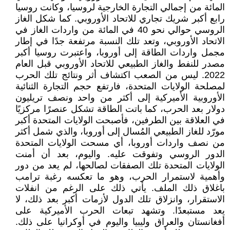
المائة من إجمالي التجارة الخارجية لروسيا، وكانت روسيا
رابع أكبر شريك تجاري للاتحاد الأوروبي. كما شكل الغاز
الروسي حوالي نحو 40 في المائة من واردات الغاز في
الاتحاد الأوروبي، وتعد تلك النسبة مرتفعة جدًا في إطار
مجمل واردات الطاقة إلى أوروبا، واعتبرت روسيا أكبر
مصدر للنفط والغاز الطبيعي للاتحاد الأوروبي قبل العام
2022. ليس من الصعب اكتشاف أثر ونتائج تلك الحرب
لمصلحة الولايات المتحدة، فارتفع حجم التجارة الثنائية
الأوروبية الأميركية إلى أكثر من واحد ونصف تريليون
دولار بعد الحرب، كما باتت الطاقة تشكل عنصرًا مركزيًا
في العلاقة بين الطرفين، فأصبحت الولايات المتحدة أكبر
مورّد للغاز الطبيعي المُسال إلى أوروبا، والذي شمل أكثر
من نصف واردات أوروبا، أي مسحت الولايات المتحدة
الدور الروسي وتفوقت عليه. واليوم، بعد أن أمنت
الولايات المتحدة تلك الصفقات لصالحها، لم يعد من دور
وأهمية لاستمرار الحرب، وهو ما تعكسه رغبة ترامب
باغلاق ذلك الملف. يأتي ذلك على الرغم من انفلات
الاستقرار، وانزلاق تلك الدول لأزمات أكبر بعد ذلك، لا
يعد مستبعدًا. وتشهد تبعات الحرب الأميركية على
أفغانستان والعراق وليبيا واليوم في أوكرانيا على ذلك.