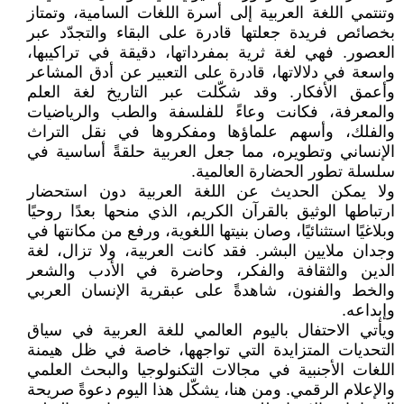
وتنتمي اللغة العربية إلى أسرة اللغات السامية، وتمتاز
بخصائص فريدة جعلتها قادرة على البقاء والتجدّد عبر
العصور. فهي لغة ثرية بمفرداتها، دقيقة في تراكيبها،
واسعة في دلالاتها، قادرة على التعبير عن أدق المشاعر
وأعمق الأفكار. وقد شكّلت عبر التاريخ لغة العلم
والمعرفة، فكانت وعاءً للفلسفة والطب والرياضيات
والفلك، وأسهم علماؤها ومفكروها في نقل التراث
الإنساني وتطويره، مما جعل العربية حلقةً أساسية في
سلسلة تطور الحضارة العالمية.
ولا يمكن الحديث عن اللغة العربية دون استحضار
ارتباطها الوثيق بالقرآن الكريم، الذي منحها بعدًا روحيًا
وبلاغيًا استثنائيًا، وصان بنيتها اللغوية، ورفع من مكانتها في
وجدان ملايين البشر. فقد كانت العربية، ولا تزال، لغة
الدين والثقافة والفكر، وحاضرة في الأدب والشعر
والخط والفنون، شاهدةً على عبقرية الإنسان العربي
وإبداعه.
ويأتي الاحتفال باليوم العالمي للغة العربية في سياق
التحديات المتزايدة التي تواجهها، خاصة في ظل هيمنة
اللغات الأجنبية في مجالات التكنولوجيا والبحث العلمي
والإعلام الرقمي. ومن هنا، يشكّل هذا اليوم دعوةً صريحة