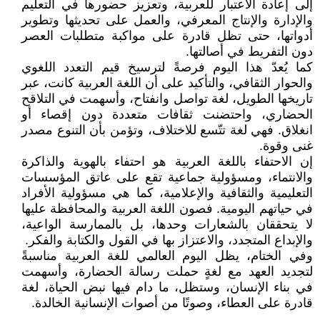
إلى إعادة الاعتبار للعربية، وتعزيز حضورها في التعليم
والإدارة والإنتاج المعرفي، والعمل على تحديثها وتطوير
أدواتها، حتى تظل قادرة على مواكبة متطلبات العصر
دون التفريط في أصالتها.
كما يُعدّ هذا اليوم فرصةً لترسيخ قيم التعدد اللغوي
والحوار الثقافي، والتأكيد على أن اللغة العربية كانت، عبر
تاريخها الطويل، لغة تواصل وانفتاح، وأسهمت في التلاقح
الحضاري، واحتضنت ثقافات متعددة دون إقصاء أو
انغلاق. فهي لغة تتّسع للاختلاف، وتؤمن بأن التنوع مصدر
غنى وقوة.
إن الاحتفاء باللغة العربية هو احتفاء بالهوية والذاكرة
والانتماء، ومسؤولية جماعية تقع على عاتق المؤسسات
التعليمية والثقافية والإعلامية، كما هي مسؤولية الأفراد
في حياتهم اليومية. فصون اللغة العربية والمحافظة عليها
لا يتحققان بالشعارات وحدها، بل بالممارسة الواعية،
والإبداع المتجدد، والاعتزاز بها في القول والكتابة والفكر.
وفي الختام، يظل اليوم العالمي للغة العربية مناسبةً
لتجديد العهد مع لغةٍ حملت رسالة الحضارة، وأسهمت
في بناء الإنسان، وستظل، ما دام فيها نبض الحياة، لغة
قادرة على العطاء، وصوتًا من أصوات الإنسانية الخالدة.