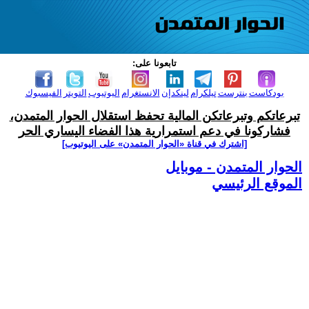
تابعونا على:
بودكاست
بنترست
تيلكرام
لينكدإن
الانستغرام
اليوتيوب
التويتر
الفيسبوك
تبرعاتكم وتبرعاتكن المالية تحفظ استقلال الحوار المتمدن،
فشاركونا في دعم استمرارية هذا الفضاء اليساري الحر
[اشترك في قناة ‫«الحوار المتمدن» على اليوتيوب]
الحوار المتمدن - موبايل
الموقع الرئيسي