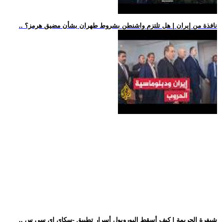
.. نافذة من إيران | هل تلتزم واشنطن بشروط طهران بشأن مضيق هرمز؟
.. شيفرة الجريمة | كيف أسقط اليوروبول أسرار تطبيق -سكاي إي سي س