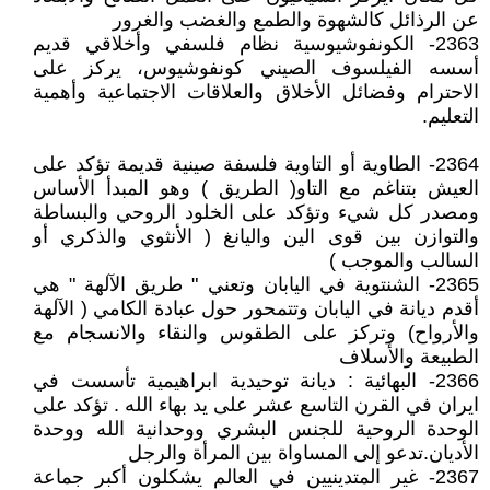
عن الرذائل كالشهوة والطمع والغضب والغرور
2363- الكونفوشيوسية نظام فلسفي وأخلاقي قديم
أسسه الفيلسوف الصيني كونفوشيوس، يركز على
الاحترام وفضائل الأخلاق والعلاقات الاجتماعية وأهمية
التعليم.
2364- الطاوية أو التاوية فلسفة صينية قديمة تؤكد على
العيش بتناغم مع التاو( الطريق ) وهو المبدأ الأساس
ومصدر كل شيء وتؤكد على الخلود الروحي والبساطة
والتوازن بين قوى الين واليانغ ( الأنثوي والذكري أو
السالب والموجب )
2365- الشنتوية في اليابان وتعني " طريق الآلهة " هي
أقدم ديانة في اليابان وتتمحور حول عبادة الكامي ( الآلهة
والأرواح) وتركز على الطقوس والنقاء والانسجام مع
الطبيعة والأسلاف
2366- البهائية : ديانة توحيدية ابراهيمية تأسست في
ايران في القرن التاسع عشر على يد بهاء الله . تؤكد على
الوحدة الروحية للجنس البشري ووحدانية الله ووحدة
الأديان.تدعو إلى المساواة بين المرأة والرجل
2367- غير المتدينيين في العالم يشكلون أكبر جماعة