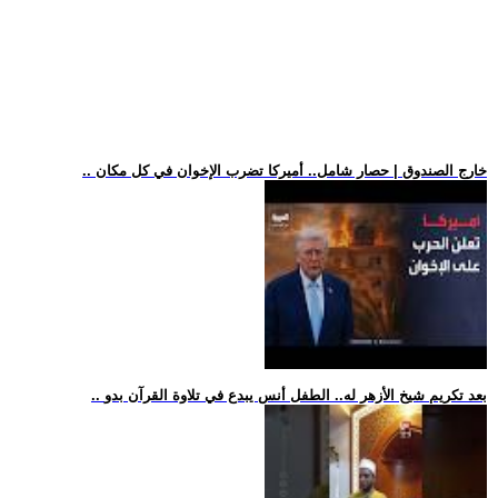
.. خارج الصندوق | حصار شامل.. أميركا تضرب الإخوان في كل مكان
.. بعد تكريم شيخ الأزهر له.. الطفل أنس يبدع في تلاوة القرآن بدو