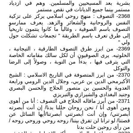
بشرية بعد المسيحيين والمسلمين. وهم في ازدياد
مستمر بينما جميع الديانات في نقص مستمر
2368- التصوف : منهج روحي اسلامي يركز على تزكية
النفس والروحانية والشعائر والزهد. يعرف ممارسو
التصوف باسم الصوفية ، وغالباً ما كانوا ينتمون تاريخياً
إلى طرق تعرف باسم الطريقة " تجمعات تشكلت حول
ولي "
2369- من ابرز طرق التصوف الطارقية ، التيجانية ،
الخلوتيه. يرى الصوفيون أن لكل سالك مقاماته الخاصة
التي يترقى فيها ، بدءاً من التوبة ، وصولاً إلى الرضا
والتوكل
2370- من ابرز المتصوفة في التاريخ الاسلامي : الشيخ
الأكبرمحي الدين بن عربي، وجلال الدين الرومي ورابعة
العدوية والحسين بن منصور الحلاج والحسن البصري
وجنيد البغدادي والشيرازي والتبريزي
2371- من أبرز ماقاله الحلاج في التصوف : أنا من أهوى
ومن أهوى أنا / نحن روحان حللنا بدنا/ إن أنت أبصرته
أبصرتني/ وإن أنت أبصرتني أبصرتنا/أيها السائل عن
قصتنا/ لو ترانا لن تفرق بيننا/ روحه روحي وروحي روحه /
من رأى روحين حلت بدنا