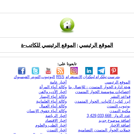
الموقع الرئيسي
الموقع الرئيسي للكاتب-ة
|
تابعونا على:
بنترست
تيلكرام
لينكدإن
الانستغرام
RSS
اليوتيوب
التويتر
الفيسبوك
الموقع الرئيسي
أخبار عامة
هيئة ادارة الحوار المتمدن - للإتصال بنا
وكالة أنباء المرأة
إحصائيات مؤسسة الحوار المتمدن
اخبار الأدب والفن
قواعد النشر
وكالة أنباء اليسار
ابرز كتاب / كاتبات الحوار المتمدن
وكالة أنباء العلمانية
يوتيوب التمدن
وكالة أنباء العمال
مكتبة التمدن
وكالة أنباء حقوق الإنسان
عدد الزوار: 3,429,033,668
اخبار الرياضة
اضافة موضوع جديد
اخبار الاقتصاد
اضافة الاخبار
اخبار الطب والعلوم
حملات الحوار المتمدن التضامنية
اخبار التمدن