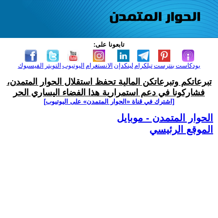
تابعونا على:
بودكاست
بنترست
تيلكرام
لينكدإن
الانستغرام
اليوتيوب
التويتر
الفيسبوك
تبرعاتكم وتبرعاتكن المالية تحفظ استقلال الحوار المتمدن،
فشاركونا في دعم استمرارية هذا الفضاء اليساري الحر
[اشترك في قناة ‫«الحوار المتمدن» على اليوتيوب]
الحوار المتمدن - موبايل
الموقع الرئيسي