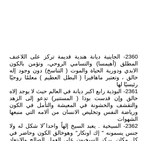
2360- الجاينية ديانة هندية قديمة تركز على اللاعنف
المطلق (أهيمسا) والتسامي الروحي، وتؤمن بالكون
الابدي ودورية الحياة والموت ( التناسخ) دون وجود إله
خالق ، وتعتبر ماهافيرا ( البطل العظيم ) معلمًا روحيًا
رئيسيًا لها
2361- البوذية رابع اكبر ديانة في العالم حيث لا يوجد إلاه
خالق وإن قدست بوذا ( المستنير) تدعو إلى الزهد
والتقشف والخشونة في المعيشة والتأمل في الكون
ورياضة النفس وتخليص الانسان من آلامه التي منبعها
الشهوات
2362- السيخية . يعبد السيخ إلهاً واحدا ًلا شكل له ولا
جنس يسمونه " إك اونكار" وهوخالق الكون وحاضر في
كل مكان .يركز السيخيون على العمل الصالح والابتعاد