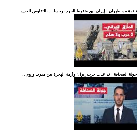
.. نافذة من طهران | إيران بين ضغوط الحرب وحسابات التفاوض الجديد
.. جولة الصحافة | تداعيات حرب إيران وأزمة الهجرة بين مدريد وروم