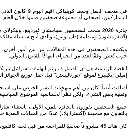
الدنماركيين، لصحفي أو مجموعة صحفيين قدموا خلال العام
جائزة 2026 منحت للصحفيين سيباستيان غيردينغ، ون
(الانفرمشون) ومنظمة (دان توش)، والذي أنتج سلسلة مقالات ضمت 106 مقال حول صادرات الأسلحة الدنماركية
حرب تُعتبر، وفقًا لعدد من الخبراء، انتهاكًا للقانون الدولي.
القصة الرئيسية هي أن الدنمارك، رغم اتهامات اسرائيل بار
إميلي إيكيبيرغ لموقع "جورناليستن" قبل حفل توزيع الجوائز الي
أضافت أيضاً: كان من أهم منهجيات النشر الحرص على استخدام 
وتقنية بعض الشيء، ولكن نظراً لحساسية الموضوع السياسية، ف
بالتعاون مع صحيفة (إكسترا بلاذ) عددًا من المقالات النقدية
كان هناك 45 مشروعاً صحفيًا للمراجعة من قبل لجنة كافلينغ، التي اطلعت على جميع المواد واستمعت إليها وراجعتها، ورشحت لجنة الجائزة أربعة مشاريع أخرى لجائزة هذا العام.