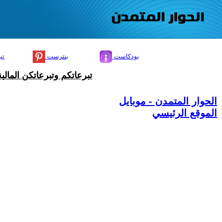
بودكاست
بنترست
تي
تبرعاتكم وتبرعاتكن المال
الحوار المتمدن - موبايل
الموقع الرئيسي