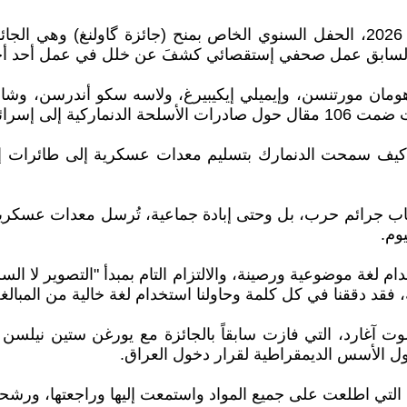
في متحف العمل وسط كوبنهاكن اقيم اليوم 9 كانون الثاني 2026، الحفل السنوي الخاص ب
 السابق عمل صحفي إستقصائي كشفَ عن خلل في عمل أحد أجهز
يكولاي هومان مورتنسن، وإيميلي إيكيبيرغ، ولاسه سكو أندرسن،
 إلى إسرائيل.
تكاب جرائم حرب، بل وحتى إبادة جماعية، تُرسل معدات عسكر
وم.
لغة موضوعية ورصينة، والالتزام التام بمبدأ "التصوير لا الس
قد دققنا في كل كلمة وحاولنا استخدام لغة خالية من المبالغ
 حول الأسس الديمقراطية لقرار دخول العراق.