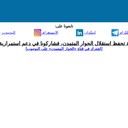
تابعونا على:
لكرام
لينكدإن
الانستغرام
اليوتيوب
ية تحفظ استقلال الحوار المتمدن، فشاركونا في دعم استمرارية 
[اشترك في قناة ‫«الحوار المتمدن» على اليوتيوب]