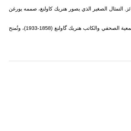
إلى تمثال برونزي لكل فائز. التمثال الصغير الذي يصور هنريك كاولنغ، صممه يورغن
تأسست جائزة گاولنغ في 18 ديسمبر 1944 بمناسبة الذكرى الأربعين لتأسيس جمعية الصحفيين، وتخليدًا لذكرى مؤسس الجمعية الصحفي والكاتب هنريك گاولنغ (1858-1933)، وتُمنح