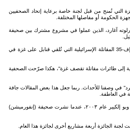
منح (جائزة گاولنغ) وهي الجائزة التي تُمنح من قبل لجنة خاصة برعاية إتحاد الصحفيين
ة الحكومة أو مفاصلها المختلفة.
 وشارلوته آغارد، الذين عملوا في مشروع مشترك بين صحيفة
ويكشف الصحفيون في هذه المقالات، من بين أمور أخرى، كيف سمحت الدنمارك بتسليم معدات عسكرية إلى طائرات إف-35 المقاتلة الإسرائيلية التي تُلقي قنابل على غزة في
ية إلى طائرات مقاتلة تقصف غزة"، هكذا صرّحت الصحفية
رد" في وصفنا للأحداث. ربما جعل هذا بعض المقالات جافة
ة في العاطفة.
جميع الصحفيين يفوزون بالجائزة للمرة الأولى، باستثناء شارلوت آغارد، التي فازت سابقاً بالجائزة مع يورغن ستين نيلسن وبو إلكيير عام ٢٠٠٣، عندما نشرت صحيفة (إنفورميشن)